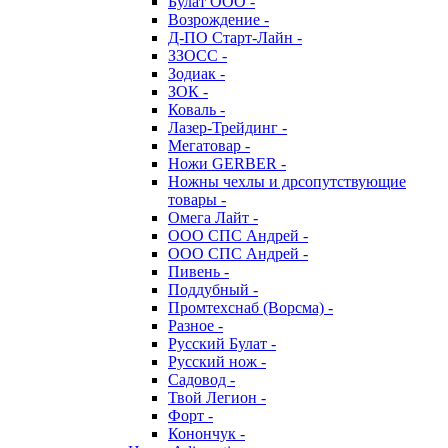
Булат ООО -
Возрождение -
Д-ПО Старт-Лайн -
ЗЗОСС -
Зодиак -
ЗОК -
Коваль -
Лазер-Трейдинг -
Мегатовар -
Ножи GERBER -
Ножны чехлы и дрсопутствующие
товары -
Омега Лайт -
ООО СПС Андрей -
ООО СПС Андрей -
Пивень -
Поддубный -
Промтехснаб (Ворсма) -
Разное -
Русский Булат -
Русский нож -
Садовод -
Твой Легион -
Форт -
Конончук -