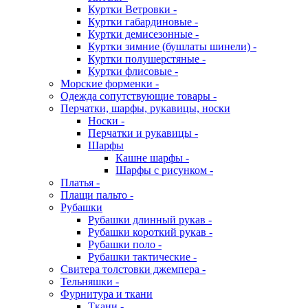
Куртки Ветровки -
Куртки габардиновые -
Куртки демисезонные -
Куртки зимние (бушлаты шинели) -
Куртки полушерстяные -
Куртки флисовые -
Морские форменки -
Одежда сопутствующие товары -
Перчатки, шарфы, рукавицы, носки
Носки -
Перчатки и рукавицы -
Шарфы
Кашне шарфы -
Шарфы с рисунком -
Платья -
Плащи пальто -
Рубашки
Рубашки длинный рукав -
Рубашки короткий рукав -
Рубашки поло -
Рубашки тактические -
Свитера толстовки джемпера -
Тельняшки -
Фурнитура и ткани
Ткани -