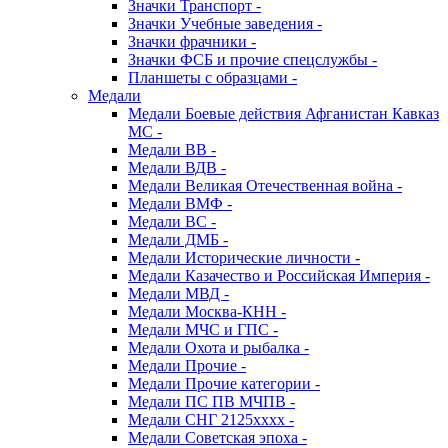
Значки Транспорт -
Значки Учебные заведения -
Значки фрачники -
Значки ФСБ и прочие спецслужбы -
Планшеты с образцами -
Медали
Медали Боевые действия Афганистан Кавказ
МС -
Медали ВВ -
Медали ВДВ -
Медали Великая Отечественная война -
Медали ВМФ -
Медали ВС -
Медали ДМБ -
Медали Исторические личности -
Медали Казачество и Российская Империя -
Медали МВД -
Медали Москва-КНН -
Медали МЧС и ГПС -
Медали Охота и рыбалка -
Медали Прочие -
Медали Прочие категории -
Медали ПС ПВ МЧПВ -
Медали СНГ 2125хххх -
Медали Советская эпоха -