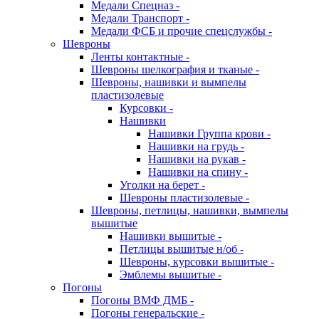
Медали Спецназ -
Медали Транспорт -
Медали ФСБ и прочие спецслужбы -
Шевроны
Ленты контактные -
Шевроны шелкография и тканые -
Шевроны, нашивки и вымпелы
пластизолевые
Курсовки -
Нашивки
Нашивки Группа крови -
Нашивки на грудь -
Нашивки на рукав -
Нашивки на спину -
Уголки на берет -
Шевроны пластизолевые -
Шевроны, петлицы, нашивки, вымпелы
вышитые
Нашивки вышитые -
Петлицы вышитые н/об -
Шевроны, курсовки вышитые -
Эмблемы вышитые -
Погоны
Погоны ВМФ ДМБ -
Погоны генеральские -