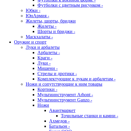
Футболки с цветным рисунком -
Юбки -
ЮнАрмия -
Жилеты, шорты, бриджи
Жилеты -
Шорты и бриджи -
Маскхалаты -
Оружие и спорт
Луки и арбалеты
Арбалеты -
Краги -
Луки -
Мишени -
Стрелы и дротики -
Комплектующие к лукам и арбалетам -
Ножи и сопутствующие к ним товары
Кортики -
Мультиинструмент Arhont -
Мультиинструмент Ganzo -
Ножи
Авантмаркет
Точильные станки и камни -
Ахмедов -
Батальон -