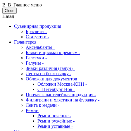
В В Главное меню
Close
Назад
Сувенирная продукция
Браслеты -
Статуэтки -
Галантерея
Аксельбанты -
Бляхи и пряжки к ремням -
Галстуки -
Галуны -
Знаки различия (галун) -
Ленты на бескозырку -
Обложки для документов
Обложки Москва-КНН -
С-Петербург Нов -
Прочая галантерейная продукция -
Филиграни и хлястики на фуражку -
Лента к медали -
Ремни
Ремни поясные -
Ремни ружейные -
Ремни уставные -