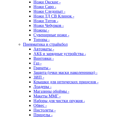
Ножи Окские -
Ножи Саро -
Ножи Следопыт -
Ножи ТД СВ Клинок -
Ножи Титов -
Ножи Чебурков -
Ножны -
Сувенирные ножи -
Топоры -
Пневматика и страйкбол
Автоматы -
АКБ и зарядные устройства -
Винтовки -
Газ -
Гранаты -
Защита (очки маски наколенники) -
ЗИП -
Крышки для оптических прицелов -
Лоадеры -
Магазины обоймы -
Макеты ММГ -
Наборы для чистки оружия -
Обвес -
Пистолеты -
Прицелы -