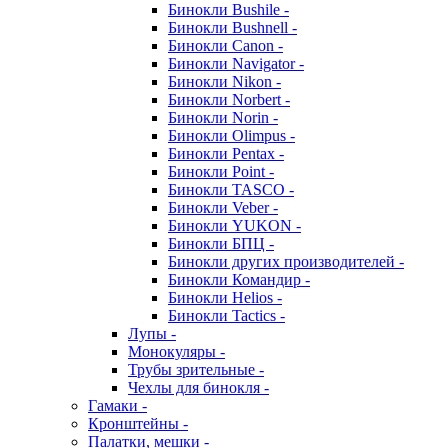
Бинокли Bushile -
Бинокли Bushnell -
Бинокли Canon -
Бинокли Navigator -
Бинокли Nikon -
Бинокли Norbert -
Бинокли Norin -
Бинокли Olimpus -
Бинокли Pentax -
Бинокли Point -
Бинокли TASCO -
Бинокли Veber -
Бинокли YUKON -
Бинокли БПЦ -
Бинокли других производителей -
Бинокли Командир -
Бинокли Helios -
Бинокли Tactics -
Лупы -
Монокуляры -
Трубы зрительные -
Чехлы для бинокля -
Гамаки -
Кронштейны -
Палатки, мешки -