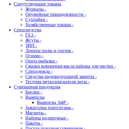
Сопутствующие товары
Журналы -
Оружейные принадлежности -
Сухпайки -
Хозяйственные товары -
Спецсредства
ГАЗ -
Жгуты -
ЗИП -
Лопаты пилы и соптов -
Огниво -
Охота рыбалка -
Смазки воронения масла наборы для чистки -
Спецодежда -
Средства индивидуальной защиты -
Тестеры металлоискатели весы -
Сувенирная продукция
Брелки -
Вымпелы
Вымпелы АфР -
Зажигалки портсигары -
Магниты -
Наборы подарочные -
Пакеты -
Посуда походная сувенирная -