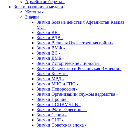
Армейские береты -
Знаки различия и медали
Жетоны -
Значки
Значки Боевые действия Афганистан Кавказ
МС -
Значки ВВ -
Значки ВДВ -
Значки Великая Отечественная война -
Значки ВМФ -
Значки ВС -
Значки ДМБ -
Значки Исторические личности -
Значки Казачество и Российская Империя -
Значки Космос -
Значки МВД -
Значки МЧС и ГПС -
Значки Новороссия -
Значки Организации службы ведомства -
Значки Прочие -
Значки ПСПВМЧПВ -
Значки РФ и её регионы -
Значки Серии -
Значки СНГ -
Значки Советская эпоха -