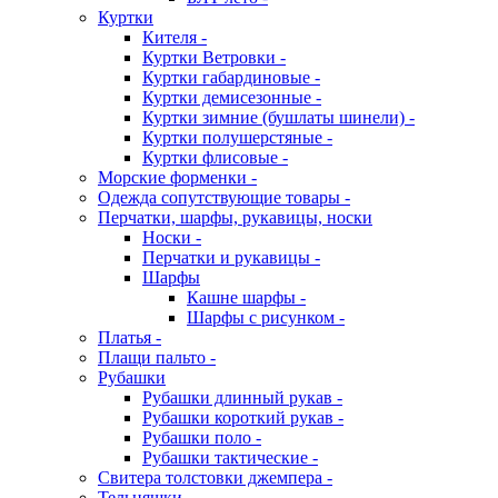
Куртки
Кителя -
Куртки Ветровки -
Куртки габардиновые -
Куртки демисезонные -
Куртки зимние (бушлаты шинели) -
Куртки полушерстяные -
Куртки флисовые -
Морские форменки -
Одежда сопутствующие товары -
Перчатки, шарфы, рукавицы, носки
Носки -
Перчатки и рукавицы -
Шарфы
Кашне шарфы -
Шарфы с рисунком -
Платья -
Плащи пальто -
Рубашки
Рубашки длинный рукав -
Рубашки короткий рукав -
Рубашки поло -
Рубашки тактические -
Свитера толстовки джемпера -
Тельняшки -