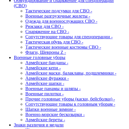
Обмундирование и снаряжение для спецоперации
(СВО)
Тактические подсумки для СВО -
Военные разгрузочные жилеты -
Одежда для военнослужащих СВО -
Рюкзаки для СВО -
Снаряжение на СВО -
Сопутствующие товары для спецоперации -
Тактическая обувь для СВО -
Тактические военные костюмы СВО -
Флаги, Шевроны Z -
Военные головные уборы
Армейские банданы -
Армейские кепи -
Армейские маски, балаклавы, подшлемники -
Армейские фуражки -
Армейские шапки -
Военные панамы и шляпы -
Военные пилотки -
Прочие головные уборы (каски, бейсболки) -
Сопутствующие товары к головным уборам -
Шапки военные зимние -
Военно-морские бескозырки -
Армейские береты -
Знаки различия и медали