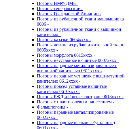
Погоны ВМФ ДМБ -
Погоны генеральские -
Погоны Гражданской Авиации -
Погоны из рубашечной ткани машвышивка
0606 -
Погоны из рубашечной ткани с вышивкой
канителью -
Погоны казачьи 0604хххх -
Погоны летние из рубаш и кительной ткани
0605хххх -
Погоны морфлота 0615хххх -
Погоны неуставные вышитые 0607хххх -
Погоны парадные металлизированные с
вышивкой канителью 0611хххх -
Погоны парадные уст шелк с выш латунной
канителью 0612хххх -
Погоны повсед уставные вышитые
канителью 0610хххх -
Погоны РЖД и Горэлектротранс 0618хххх -
Погоны с пластизолевым нанесением -
Фальшпогоны -
Погоны парадные металлизированные
0602хххх -
Погоны парадные шелковые(уставные)
0603хххх -