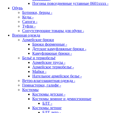
Погоны повседневные уставные 0601хххх -
Обувь
Ботинки, берцы -
Кеды -
Сапоги -
Туфли -
Сопутствующие товары для обуви -
Военная одежда
Армейские брюки
Брюки форменные -
Детские камуфляжные брюки -
Камуфляжные брюки -
Бельё и термобельё
Армейские трусы -
Армейское термобелье -
Майки -
Нательное армейское белье -
Ветро-влагозащитная одежда -
Гимнастерки, галифе -
Костюмы
Костюмы детские -
Костюмы зимние и демисезонные
БЛТ -
Костюмы летние
БЛТ лето -