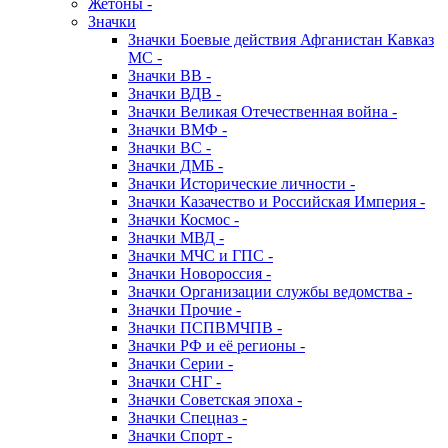
Жетоны -
Значки
Значки Боевые действия Афганистан Кавказ
МС -
Значки ВВ -
Значки ВДВ -
Значки Великая Отечественная война -
Значки ВМФ -
Значки ВС -
Значки ДМБ -
Значки Исторические личности -
Значки Казачество и Российская Империя -
Значки Космос -
Значки МВД -
Значки МЧС и ГПС -
Значки Новороссия -
Значки Организации службы ведомства -
Значки Прочие -
Значки ПСПВМЧПВ -
Значки РФ и её регионы -
Значки Серии -
Значки СНГ -
Значки Советская эпоха -
Значки Спецназ -
Значки Спорт -