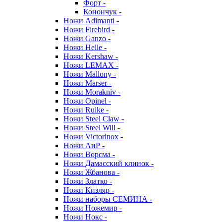
Форт -
Конончук -
Ножи Adimanti -
Ножи Firebird -
Ножи Ganzo -
Ножи Helle -
Ножи Kershaw -
Ножи LEMAX -
Ножи Mallony -
Ножи Marser -
Ножи Morakniv -
Ножи Opinel -
Ножи Ruike -
Ножи Steel Claw -
Ножи Steel Will -
Ножи Victorinox -
Ножи АиР -
Ножи Ворсма -
Ножи Дамасский клинок -
Ножи Жбанова -
Ножи Златко -
Ножи Кизляр -
Ножи наборы СЕМИНА -
Ножи Ножемир -
Ножи Нокс -