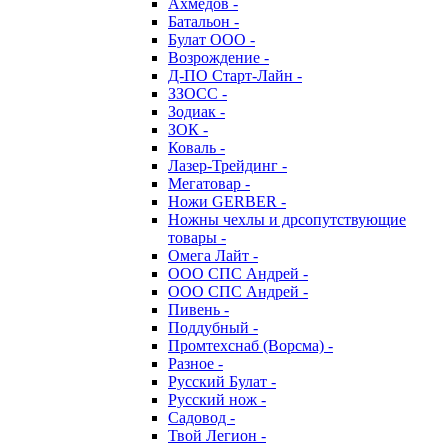
Ахмедов -
Батальон -
Булат ООО -
Возрождение -
Д-ПО Старт-Лайн -
ЗЗОСС -
Зодиак -
ЗОК -
Коваль -
Лазер-Трейдинг -
Мегатовар -
Ножи GERBER -
Ножны чехлы и дрсопутствующие
товары -
Омега Лайт -
ООО СПС Андрей -
ООО СПС Андрей -
Пивень -
Поддубный -
Промтехснаб (Ворсма) -
Разное -
Русский Булат -
Русский нож -
Садовод -
Твой Легион -