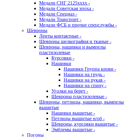
Медали СНГ 2125хххх -
Медали Советская эпоха -
Медали Спецназ -
Медали Транспорт -
Медали ФСБ и прочие спецслужбы -
Шевроны
Ленты контактные -
Шевроны шелкография и тканые -
Шевроны, нашивки и вымпелы
пластизолевые
Курсовки -
Нашивки
Нашивки Группа крови -
Нашивки на грудь -
Нашивки на рукав -
Нашивки на спину -
Уголки на берет -
Шевроны пластизолевые -
Шевроны, петлицы, нашивки, вымпелы
вышитые
Нашивки вышитые -
Петлицы вышитые н/об -
Шевроны, курсовки вышитые -
Эмблемы вышитые -
Погоны