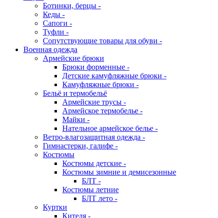
Ботинки, берцы -
Кеды -
Сапоги -
Туфли -
Сопутствующие товары для обуви -
Военная одежда
Армейские брюки
Брюки форменные -
Детские камуфляжные брюки -
Камуфляжные брюки -
Бельё и термобельё
Армейские трусы -
Армейское термобелье -
Майки -
Нательное армейское белье -
Ветро-влагозащитная одежда -
Гимнастерки, галифе -
Костюмы
Костюмы детские -
Костюмы зимние и демисезонные
БЛТ -
Костюмы летние
БЛТ лето -
Куртки
Кителя -