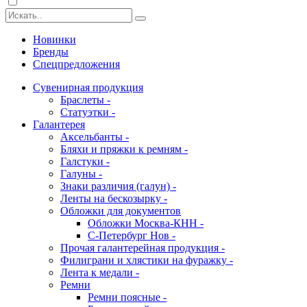
Новинки
Бренды
Спецпредложения
Сувенирная продукция
Браслеты -
Статуэтки -
Галантерея
Аксельбанты -
Бляхи и пряжки к ремням -
Галстуки -
Галуны -
Знаки различия (галун) -
Ленты на бескозырку -
Обложки для документов
Обложки Москва-КНН -
С-Петербург Нов -
Прочая галантерейная продукция -
Филиграни и хлястики на фуражку -
Лента к медали -
Ремни
Ремни поясные -