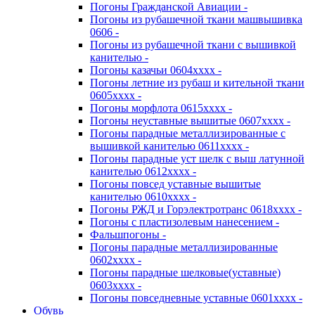
Погоны Гражданской Авиации -
Погоны из рубашечной ткани машвышивка
0606 -
Погоны из рубашечной ткани с вышивкой
канителью -
Погоны казачьи 0604хххх -
Погоны летние из рубаш и кительной ткани
0605хххх -
Погоны морфлота 0615хххх -
Погоны неуставные вышитые 0607хххх -
Погоны парадные металлизированные с
вышивкой канителью 0611хххх -
Погоны парадные уст шелк с выш латунной
канителью 0612хххх -
Погоны повсед уставные вышитые
канителью 0610хххх -
Погоны РЖД и Горэлектротранс 0618хххх -
Погоны с пластизолевым нанесением -
Фальшпогоны -
Погоны парадные металлизированные
0602хххх -
Погоны парадные шелковые(уставные)
0603хххх -
Погоны повседневные уставные 0601хххх -
Обувь