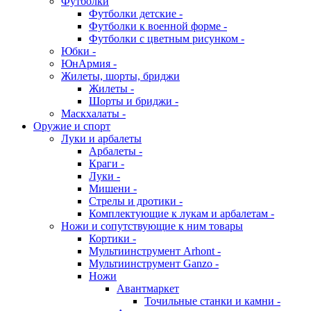
Футболки
Футболки детские -
Футболки к военной форме -
Футболки с цветным рисунком -
Юбки -
ЮнАрмия -
Жилеты, шорты, бриджи
Жилеты -
Шорты и бриджи -
Маскхалаты -
Оружие и спорт
Луки и арбалеты
Арбалеты -
Краги -
Луки -
Мишени -
Стрелы и дротики -
Комплектующие к лукам и арбалетам -
Ножи и сопутствующие к ним товары
Кортики -
Мультиинструмент Arhont -
Мультиинструмент Ganzo -
Ножи
Авантмаркет
Точильные станки и камни -