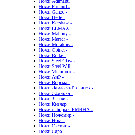
Ножи Adimanti -
Ножи Firebird -
Ножи Ganzo -
Ножи Helle -
Ножи Kershaw -
Ножи LEMAX -
Ножи Mallony -
Ножи Marser -
Ножи Morakniv -
Ножи Opinel -
Ножи Ruike -
Ножи Steel Claw -
Ножи Steel Will -
Ножи Victorinox -
Ножи АиР -
Ножи Ворсма -
Ножи Дамасский клинок -
Ножи Жбанова -
Ножи Златко -
Ножи Кизляр -
Ножи наборы СЕМИНА -
Ножи Ножемир -
Ножи Нокс -
Ножи Окские -
Ножи Саро -