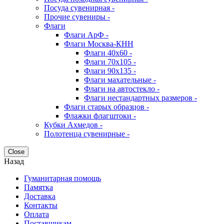
Посуда сувенирная -
Прочие сувениры -
Флаги
Флаги АрФ -
Флаги Москва-КНН
Флаги 40х60 -
Флаги 70х105 -
Флаги 90х135 -
Флаги махательные -
Флаги на автостекло -
Флаги нестандартных размеров -
Флаги старых образцов -
Флажки флагштоки -
Кубки Ахмедов -
Полотенца сувенирные -
Close
Назад
Гуманитарная помощь
Памятка
Доставка
Контакты
Оплата
Поставщикам