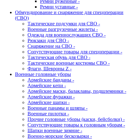
Ремни ружейные -
Ремни уставные -
Обмундирование и снаряжение для спецоперации
(СВО)
Тактические подсумки для СВО -
Военные разгрузочные жилеты -
Одежда для военнослужащих СВО -
Рюкзаки для СВО -
Снаряжение на СВО -
Сопутствующие товары для спецоперации -
Тактическая обувь для СВО -
Тактические военные костюмы СВО -
Флаги, Шевроны Z -
Военные головные уборы
Армейские банданы -
Армейские кепи -
Армейские маски, балаклавы, подшлемники -
Армейские фуражки -
Армейские шапки -
Военные панамы и шляпы -
Военные пилотки -
Прочие головные уборы (каски, бейсболки) -
Сопутствующие товары к головным уборам -
Шапки военные зимние -
Военно-морские бескозырки -