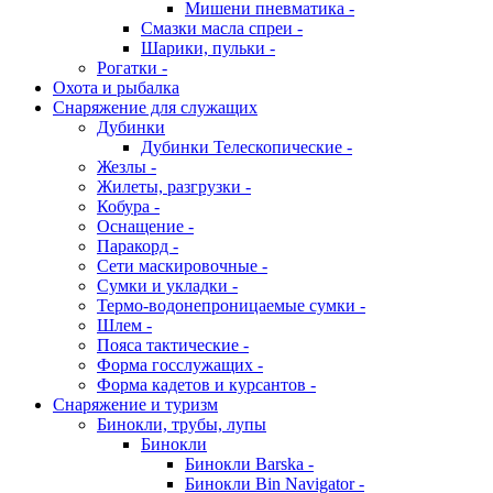
Мишени пневматика -
Смазки масла спреи -
Шарики, пульки -
Рогатки -
Охота и рыбалка
Снаряжение для служащих
Дубинки
Дубинки Телескопические -
Жезлы -
Жилеты, разгрузки -
Кобура -
Оснащение -
Паракорд -
Сети маскировочные -
Сумки и укладки -
Термо-водонепроницаемые сумки -
Шлем -
Пояса тактические -
Форма госслужащих -
Форма кадетов и курсантов -
Снаряжение и туризм
Бинокли, трубы, лупы
Бинокли
Бинокли Barska -
Бинокли Bin Navigator -