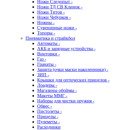
Ножи Следопыт -
Ножи ТД СВ Клинок -
Ножи Титов -
Ножи Чебурков -
Ножны -
Сувенирные ножи -
Топоры -
Пневматика и страйкбол
Автоматы -
АКБ и зарядные устройства -
Винтовки -
Газ -
Гранаты -
Защита (очки маски наколенники) -
ЗИП -
Крышки для оптических прицелов -
Лоадеры -
Магазины обоймы -
Макеты ММГ -
Наборы для чистки оружия -
Обвес -
Пистолеты -
Прицелы -
Пулеметы -
Расходники