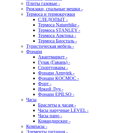
Плиты газовые -
Рюкзаки, спальные мешки -
Термоса и термокружки
СЛЕДОПЫТ -
Термоса Naturehike -
Термоса STANLEY -
Термоса Арктика -
Термоса Биосталь -
Туристическая мебель -
Фонари
Авантмаркет -
Гулак (Гавань) -
Спорттовары -
Фонари Armytek -
Фонари КОСМОС -
Форт -
Яркий Луч -
Фонари EPILSO -
Часы
Браслеты к часам -
Часы наручные LEVEL -
Часы пано -
Командирские -
Компасы -
Элементы питания -