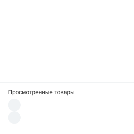
7 350
p
В наличии: 65 компл
Костюм Горка-8 PRO Зима Хаки
Просмотренные товары