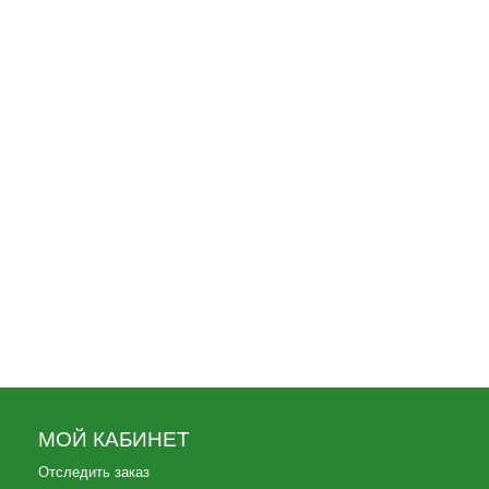
50
Флаг махательный 15х23 С портретом
Сталина
50
Флаг махательный 15х23 75 лет
Победы солдат
25
МОЙ КАБИНЕТ
Отследить заказ