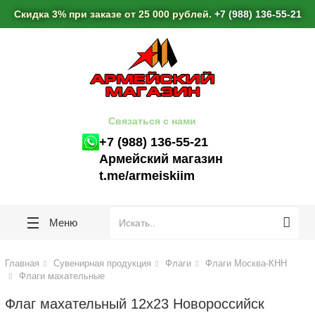
lose
lose
Скидка 3% при заказе от 25 000 рублей.
+7 (988) 136-55-21
Связаться с нами
+7 (988) 136-55-21
Армейский магазин
t.me/armeiskiim
Меню
Главная
Сувенирная продукция
Флаги
Флаги Москва-КНН
Флаги махательные
Флаг махательный 12х23 Новороссийск