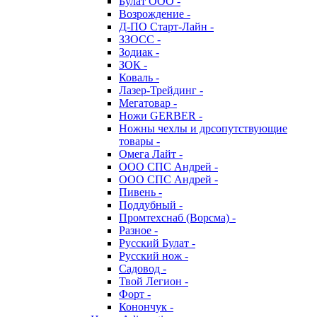
Булат ООО -
Возрождение -
Д-ПО Старт-Лайн -
ЗЗОСС -
Зодиак -
ЗОК -
Коваль -
Лазер-Трейдинг -
Мегатовар -
Ножи GERBER -
Ножны чехлы и дрсопутствующие
товары -
Омега Лайт -
ООО СПС Андрей -
ООО СПС Андрей -
Пивень -
Поддубный -
Промтехснаб (Ворсма) -
Разное -
Русский Булат -
Русский нож -
Садовод -
Твой Легион -
Форт -
Конончук -