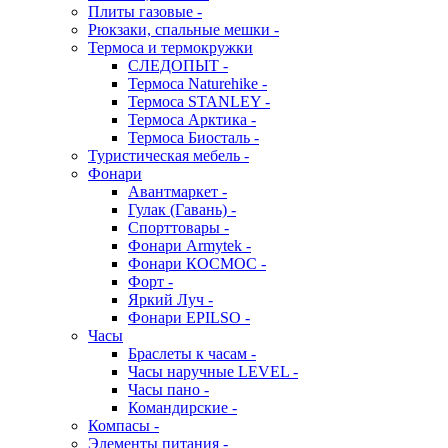
Плиты газовые -
Рюкзаки, спальные мешки -
Термоса и термокружки
СЛЕДОПЫТ -
Термоса Naturehike -
Термоса STANLEY -
Термоса Арктика -
Термоса Биосталь -
Туристическая мебель -
Фонари
Авантмаркет -
Гулак (Гавань) -
Спорттовары -
Фонари Armytek -
Фонари КОСМОС -
Форт -
Яркий Луч -
Фонари EPILSO -
Часы
Браслеты к часам -
Часы наручные LEVEL -
Часы пано -
Командирские -
Компасы -
Элементы питания -