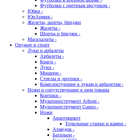
Футболки с цветным рисунком -
Юбки -
ЮнАрмия -
Жилеты, шорты, бриджи
Жилеты -
Шорты и бриджи -
Маскхалаты -
Оружие и спорт
Луки и арбалеты
Арбалеты -
Краги -
Луки -
Мишени -
Стрелы и дротики -
Комплектующие к лукам и арбалетам -
Ножи и сопутствующие к ним товары
Кортики -
Мультиинструмент Arhont -
Мультиинструмент Ganzo -
Ножи
Авантмаркет
Точильные станки и камни -
Ахмедов -
Батальон -