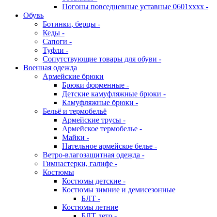
Погоны повседневные уставные 0601хххх -
Обувь
Ботинки, берцы -
Кеды -
Сапоги -
Туфли -
Сопутствующие товары для обуви -
Военная одежда
Армейские брюки
Брюки форменные -
Детские камуфляжные брюки -
Камуфляжные брюки -
Бельё и термобельё
Армейские трусы -
Армейское термобелье -
Майки -
Нательное армейское белье -
Ветро-влагозащитная одежда -
Гимнастерки, галифе -
Костюмы
Костюмы детские -
Костюмы зимние и демисезонные
БЛТ -
Костюмы летние
БЛТ лето -