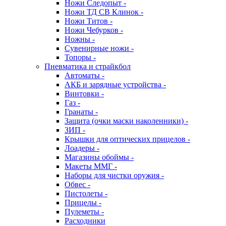
Ножи Следопыт -
Ножи ТД СВ Клинок -
Ножи Титов -
Ножи Чебурков -
Ножны -
Сувенирные ножи -
Топоры -
Пневматика и страйкбол
Автоматы -
АКБ и зарядные устройства -
Винтовки -
Газ -
Гранаты -
Защита (очки маски наколенники) -
ЗИП -
Крышки для оптических прицелов -
Лоадеры -
Магазины обоймы -
Макеты ММГ -
Наборы для чистки оружия -
Обвес -
Пистолеты -
Прицелы -
Пулеметы -
Расходники