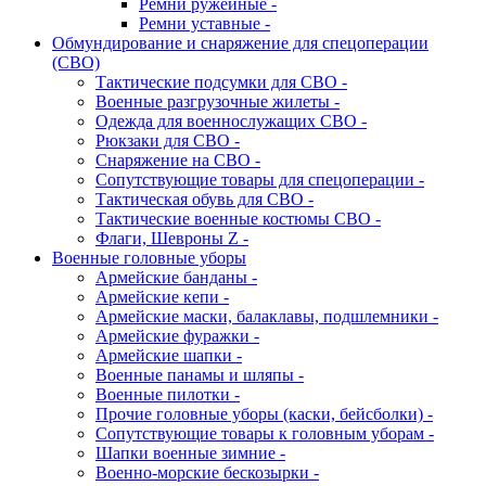
Ремни ружейные -
Ремни уставные -
Обмундирование и снаряжение для спецоперации
(СВО)
Тактические подсумки для СВО -
Военные разгрузочные жилеты -
Одежда для военнослужащих СВО -
Рюкзаки для СВО -
Снаряжение на СВО -
Сопутствующие товары для спецоперации -
Тактическая обувь для СВО -
Тактические военные костюмы СВО -
Флаги, Шевроны Z -
Военные головные уборы
Армейские банданы -
Армейские кепи -
Армейские маски, балаклавы, подшлемники -
Армейские фуражки -
Армейские шапки -
Военные панамы и шляпы -
Военные пилотки -
Прочие головные уборы (каски, бейсболки) -
Сопутствующие товары к головным уборам -
Шапки военные зимние -
Военно-морские бескозырки -