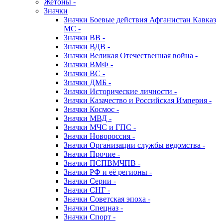
Жетоны -
Значки
Значки Боевые действия Афганистан Кавказ
МС -
Значки ВВ -
Значки ВДВ -
Значки Великая Отечественная война -
Значки ВМФ -
Значки ВС -
Значки ДМБ -
Значки Исторические личности -
Значки Казачество и Российская Империя -
Значки Космос -
Значки МВД -
Значки МЧС и ГПС -
Значки Новороссия -
Значки Организации службы ведомства -
Значки Прочие -
Значки ПСПВМЧПВ -
Значки РФ и её регионы -
Значки Серии -
Значки СНГ -
Значки Советская эпоха -
Значки Спецназ -
Значки Спорт -