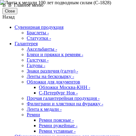
В В Главное меню
Close
Назад
Сувенирная продукция
Браслеты -
Статуэтки -
Галантерея
Аксельбанты -
Бляхи и пряжки к ремням -
Галстуки -
Галуны -
Знаки различия (галун) -
Ленты на бескозырку -
Обложки для документов
Обложки Москва-КНН -
С-Петербург Нов -
Прочая галантерейная продукция -
Филиграни и хлястики на фуражку -
Лента к медали -
Ремни
Ремни поясные -
Ремни ружейные -
Ремни уставные -