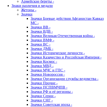
Армейские береты -
Знаки различия и медали
Жетоны -
Значки
Значки Боевые действия Афганистан Кавказ
МС -
Значки ВВ -
Значки ВДВ -
Значки Великая Отечественная война -
Значки ВМФ -
Значки ВС -
Значки ДМБ -
Значки Исторические личности -
Значки Казачество и Российская Империя -
Значки Космос -
Значки МВД -
Значки МЧС и ГПС -
Значки Новороссия -
Значки Организации службы ведомства -
Значки Прочие -
Значки ПСПВМЧПВ -
Значки РФ и её регионы -
Значки Серии -
Значки СНГ -
Значки Советская эпоха -