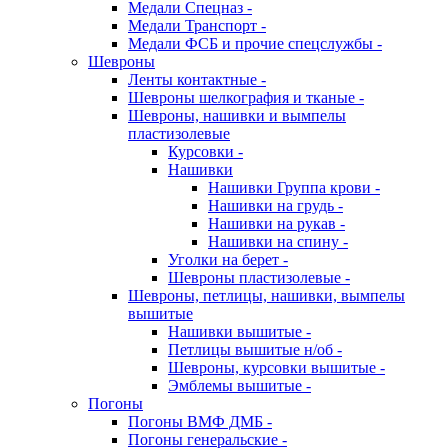
Медали Спецназ -
Медали Транспорт -
Медали ФСБ и прочие спецслужбы -
Шевроны
Ленты контактные -
Шевроны шелкография и тканые -
Шевроны, нашивки и вымпелы
пластизолевые
Курсовки -
Нашивки
Нашивки Группа крови -
Нашивки на грудь -
Нашивки на рукав -
Нашивки на спину -
Уголки на берет -
Шевроны пластизолевые -
Шевроны, петлицы, нашивки, вымпелы
вышитые
Нашивки вышитые -
Петлицы вышитые н/об -
Шевроны, курсовки вышитые -
Эмблемы вышитые -
Погоны
Погоны ВМФ ДМБ -
Погоны генеральские -