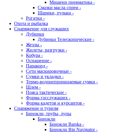
Мишени пневматика -
Смазки масла спреи -
Шарики, пульки -
Рогатки -
Охота и рыбалка
Снаряжение для служащих
Дубинки
Дубинки Телескопические -
Жезлы -
Жилеты, разгрузки -
Кобура -
Оснащение -
Паракорд -
Сети маскировочные -
Сумки и укладки -
Термо-водонепроницаемые сумки -
Шлем -
Пояса тактические -
Форма госслужащих -
Форма кадетов и курсантов -
Снаряжение и туризм
Бинокли, трубы, лупы
Бинокли
Бинокли Barska -
Бинокли Bin Navigator -