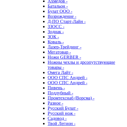
Ахмедов -
Батальон -
Булат ООО -
Возрождение -
Д-ПО Старт-Лайн -
ЗЗОСС -
Зодиак -
ЗОК -
Коваль -
Лазер-Трейдинг -
Мегатовар -
Ножи GERBER -
Ножны чехлы и дрсопутствующие
товары -
Омега Лайт -
ООО СПС Андрей -
ООО СПС Андрей -
Пивень -
Поддубный -
Промтехснаб (Ворсма) -
Разное -
Русский Булат -
Русский нож -
Садовод -
Твой Легион -