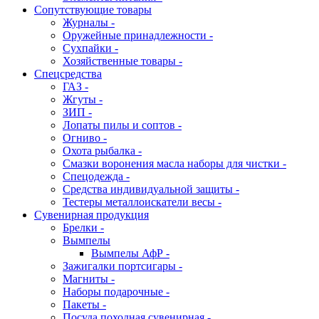
Сопутствующие товары
Журналы -
Оружейные принадлежности -
Сухпайки -
Хозяйственные товары -
Спецсредства
ГАЗ -
Жгуты -
ЗИП -
Лопаты пилы и соптов -
Огниво -
Охота рыбалка -
Смазки воронения масла наборы для чистки -
Спецодежда -
Средства индивидуальной защиты -
Тестеры металлоискатели весы -
Сувенирная продукция
Брелки -
Вымпелы
Вымпелы АфР -
Зажигалки портсигары -
Магниты -
Наборы подарочные -
Пакеты -
Посуда походная сувенирная -