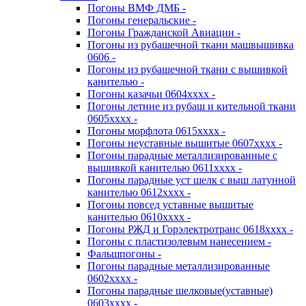
Погоны ВМФ ДМБ -
Погоны генеральские -
Погоны Гражданской Авиации -
Погоны из рубашечной ткани машвышивка
0606 -
Погоны из рубашечной ткани с вышивкой
канителью -
Погоны казачьи 0604хххх -
Погоны летние из рубаш и кительной ткани
0605хххх -
Погоны морфлота 0615хххх -
Погоны неуставные вышитые 0607хххх -
Погоны парадные металлизированные с
вышивкой канителью 0611хххх -
Погоны парадные уст шелк с выш латунной
канителью 0612хххх -
Погоны повсед уставные вышитые
канителью 0610хххх -
Погоны РЖД и Горэлектротранс 0618хххх -
Погоны с пластизолевым нанесением -
Фальшпогоны -
Погоны парадные металлизированные
0602хххх -
Погоны парадные шелковые(уставные)
0603хххх -