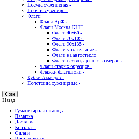
Посуда сувенирная -
Прочие сувениры -
Флаги
Флаги АрФ -
Флаги Москва-КНН
Флаги 40х60 -
Флаги 70х105 -
Флаги 90х135 -
Флаги махательные -
Флаги на автостекло -
Флаги нестандартных размеров -
Флаги старых образцов -
Флажки флагштоки -
Кубки Ахмедов -
Полотенца сувенирные -
Close
Назад
Гуманитарная помощь
Памятка
Доставка
Контакты
Оплата
Поставщикам