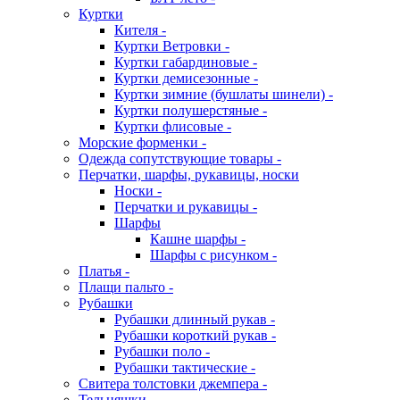
Куртки
Кителя -
Куртки Ветровки -
Куртки габардиновые -
Куртки демисезонные -
Куртки зимние (бушлаты шинели) -
Куртки полушерстяные -
Куртки флисовые -
Морские форменки -
Одежда сопутствующие товары -
Перчатки, шарфы, рукавицы, носки
Носки -
Перчатки и рукавицы -
Шарфы
Кашне шарфы -
Шарфы с рисунком -
Платья -
Плащи пальто -
Рубашки
Рубашки длинный рукав -
Рубашки короткий рукав -
Рубашки поло -
Рубашки тактические -
Свитера толстовки джемпера -
Тельняшки -