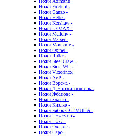
Ножи Adimanti -
Ножи Firebird -
Ножи Ganzo -
Ножи Helle -
Ножи Kershaw -
Ножи LEMAX -
Ножи Mallony -
Ножи Marser -
Ножи Morakniv -
Ножи Opinel -
Ножи Ruike -
Ножи Steel Claw -
Ножи Steel Will -
Ножи Victorinox -
Ножи АиР -
Ножи Ворсма -
Ножи Дамасский клинок -
Ножи Жбанова -
Ножи Златко -
Ножи Кизляр -
Ножи наборы СЕМИНА -
Ножи Ножемир -
Ножи Нокс -
Ножи Окские -
Ножи Саро -