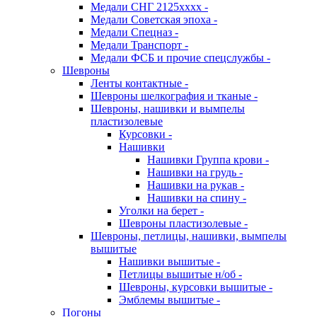
Медали СНГ 2125хххх -
Медали Советская эпоха -
Медали Спецназ -
Медали Транспорт -
Медали ФСБ и прочие спецслужбы -
Шевроны
Ленты контактные -
Шевроны шелкография и тканые -
Шевроны, нашивки и вымпелы
пластизолевые
Курсовки -
Нашивки
Нашивки Группа крови -
Нашивки на грудь -
Нашивки на рукав -
Нашивки на спину -
Уголки на берет -
Шевроны пластизолевые -
Шевроны, петлицы, нашивки, вымпелы
вышитые
Нашивки вышитые -
Петлицы вышитые н/об -
Шевроны, курсовки вышитые -
Эмблемы вышитые -
Погоны