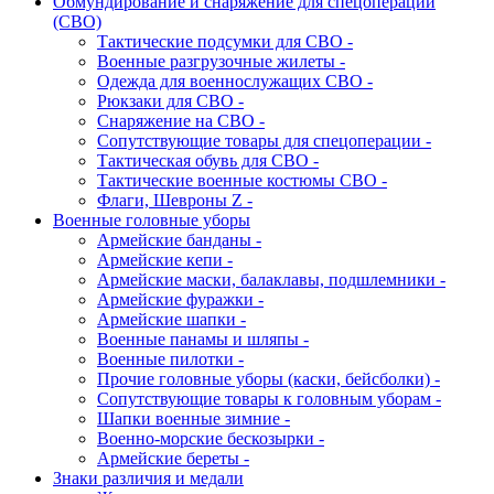
Обмундирование и снаряжение для спецоперации
(СВО)
Тактические подсумки для СВО -
Военные разгрузочные жилеты -
Одежда для военнослужащих СВО -
Рюкзаки для СВО -
Снаряжение на СВО -
Сопутствующие товары для спецоперации -
Тактическая обувь для СВО -
Тактические военные костюмы СВО -
Флаги, Шевроны Z -
Военные головные уборы
Армейские банданы -
Армейские кепи -
Армейские маски, балаклавы, подшлемники -
Армейские фуражки -
Армейские шапки -
Военные панамы и шляпы -
Военные пилотки -
Прочие головные уборы (каски, бейсболки) -
Сопутствующие товары к головным уборам -
Шапки военные зимние -
Военно-морские бескозырки -
Армейские береты -
Знаки различия и медали