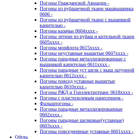
Погоны Гражданской Авиации -
Погоны из рубашечной ткани машвышивка
0606 -
Погоны из рубашечной ткани с вышивкой
канителью -
Погоны казачьи 0604хххх -
Погоны летние из рубаш и кительной ткани
0605хххх -
Погоны морфлота 0615хххх -
Погоны неуставные вышитые 0607хххх -
Погоны парадные металлизированные с
вышивкой канителью 0611хххх -
Погоны парадные уст шелк с выш латунной
канителью 0612хххх -
Погоны повсед уставные вышитые
канителью 0610хххх -
Погоны РЖД и Горэлектротранс 0618хххх -
Погоны с пластизолевым нанесением -
Фальшпогоны -
Погоны парадные металлизированные
0602хххх -
Погоны парадные шелковые(уставные)
0603хххх -
Погоны повседневные уставные 0601хххх -
Обувь