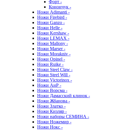
Форт -
Конончук -
Ножи Adimanti -
Ножи Firebird -
Ножи Ganzo -
Ножи Helle -
Ножи Kershaw -
Ножи LEMAX -
Ножи Mallony -
Ножи Marser -
Ножи Morakniv -
Ножи Opinel -
Ножи Ruike -
Ножи Steel Claw -
Ножи Steel Will -
Ножи Victorinox -
Ножи АиР -
Ножи Ворсма -
Ножи Дамасский клинок -
Ножи Жбанова -
Ножи Златко -
Ножи Кизляр -
Ножи наборы СЕМИНА -
Ножи Ножемир -
Ножи Нокс -