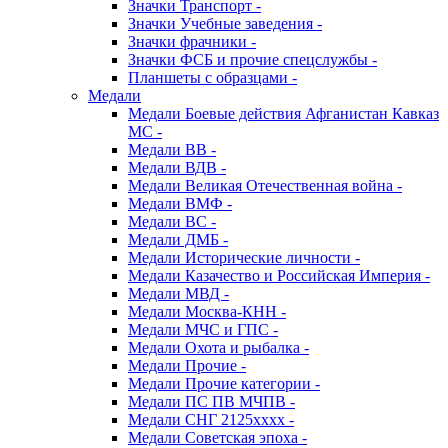
Значки Транспорт -
Значки Учебные заведения -
Значки фрачники -
Значки ФСБ и прочие спецслужбы -
Планшеты с образцами -
Медали
Медали Боевые действия Афганистан Кавказ
МС -
Медали ВВ -
Медали ВДВ -
Медали Великая Отечественная война -
Медали ВМФ -
Медали ВС -
Медали ДМБ -
Медали Исторические личности -
Медали Казачество и Российская Империя -
Медали МВД -
Медали Москва-КНН -
Медали МЧС и ГПС -
Медали Охота и рыбалка -
Медали Прочие -
Медали Прочие категории -
Медали ПС ПВ МЧПВ -
Медали СНГ 2125хххх -
Медали Советская эпоха -