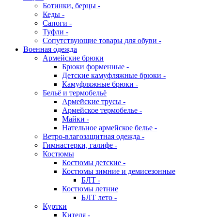
Ботинки, берцы -
Кеды -
Сапоги -
Туфли -
Сопутствующие товары для обуви -
Военная одежда
Армейские брюки
Брюки форменные -
Детские камуфляжные брюки -
Камуфляжные брюки -
Бельё и термобельё
Армейские трусы -
Армейское термобелье -
Майки -
Нательное армейское белье -
Ветро-влагозащитная одежда -
Гимнастерки, галифе -
Костюмы
Костюмы детские -
Костюмы зимние и демисезонные
БЛТ -
Костюмы летние
БЛТ лето -
Куртки
Кителя -