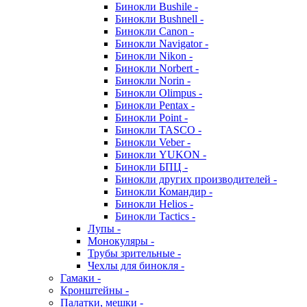
Бинокли Bushile -
Бинокли Bushnell -
Бинокли Canon -
Бинокли Navigator -
Бинокли Nikon -
Бинокли Norbert -
Бинокли Norin -
Бинокли Olimpus -
Бинокли Pentax -
Бинокли Point -
Бинокли TASCO -
Бинокли Veber -
Бинокли YUKON -
Бинокли БПЦ -
Бинокли других производителей -
Бинокли Командир -
Бинокли Helios -
Бинокли Tactics -
Лупы -
Монокуляры -
Трубы зрительные -
Чехлы для бинокля -
Гамаки -
Кронштейны -
Палатки, мешки -