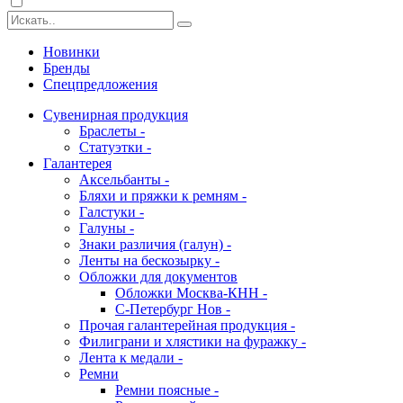
Новинки
Бренды
Спецпредложения
Сувенирная продукция
Браслеты -
Статуэтки -
Галантерея
Аксельбанты -
Бляхи и пряжки к ремням -
Галстуки -
Галуны -
Знаки различия (галун) -
Ленты на бескозырку -
Обложки для документов
Обложки Москва-КНН -
С-Петербург Нов -
Прочая галантерейная продукция -
Филиграни и хлястики на фуражку -
Лента к медали -
Ремни
Ремни поясные -