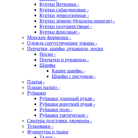
Куртки Ветровки -
Куртки габардиновые -
Куртки демисезонные -
Куртки зимние (бушлаты шинели) -
Куртки полушерстяные -
Куртки флисовые -
Морские форменки -
Одежда сопутствующие товары -
Перчатки, шарфы, рукавицы, носки
Носки -
Перчатки и рукавицы -
Шарфы
Кашне шарфы -
Шарфы с рисунком -
Платья -
Плащи пальто -
Рубашки
Рубашки длинный рукав -
Рубашки короткий рукав -
Рубашки поло -
Рубашки тактические -
Свитера толстовки джемпера -
Тельняшки -
Фурнитура и ткани
Ткани -