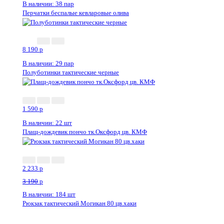
В наличии: 38 пар
Перчатки беспалые кевларовые олива
Новинка
8 190
p
В наличии: 29 пар
Полуботинки тактические черные
1 590
p
В наличии: 22 шт
Плащ-дождевик пончо тк.Оксфорд цв. КМФ
2 233
p
3 190
p
В наличии: 184 шт
Рюкзак тактический Могикан 80 цв.хаки