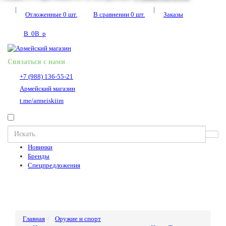
|
|
Отложенные
0
шт.
В сравнении
0
шт.
Заказы
В
0
В
p
Связаться с нами
+7 (988) 136-55-21
Армейский магазин
t.me/armeiskiim
Новинки
Бренды
Спецпредложения
Главная
Оружие и спорт