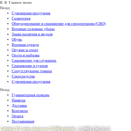
В В Главное меню
Назад
Сувенирная продукция
Галантерея
Обмундирование и снаряжение для спецоперации (СВО)
Военные головные уборы
Знаки различия и медали
Обувь
Военная одежда
Оружие и спорт
Охота и рыбалка
Снаряжение для служащих
Снаряжение и туризм
Сопутствующие товары
Спецсредства
Сувенирная продукция
Назад
Гуманитарная помощь
Памятка
Доставка
Контакты
Оплата
Поставщикам
Скидка 3% при заказе от 25 000 рублей.
+7 (988) 136-55-21