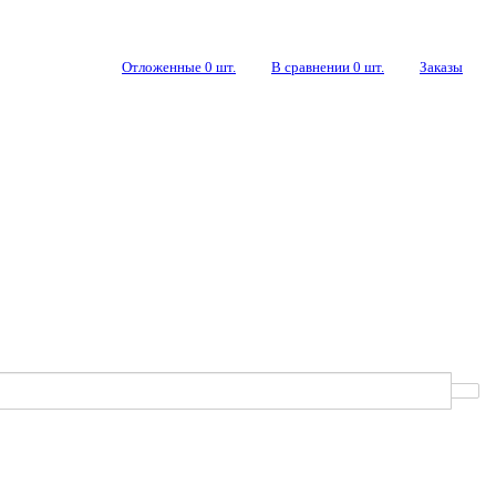
Отложенные
0
шт.
В сравнении
0
шт.
Заказы