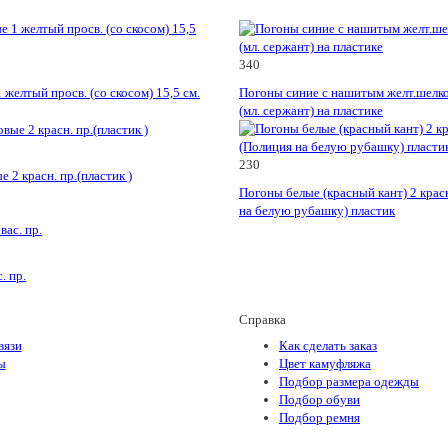
340
желтый просв. (со скосом) 15,5 см.
Погоны синие с нашитым желт.шелк
(мл. сержант) на пластике
230
 2 красн. пр.(пластик )
Погоны белые (красный кант) 2 кра
на белую рубашку) пластик
. пр.
Справка
вязи
Как сделать заказ
ы
Цвет камуфляжа
Подбор размера одежды
Подбор обуви
Подбор ремня