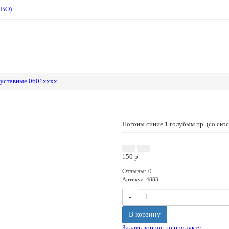
СВО)
 уставные 0601хххх
Погоны синие 1 голубым пр. (со скос
150
p
Отзывы: 0
Артикул
:
4883
-
В корзину
Задать вопрос по продукту