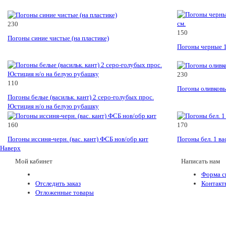
230
150
Погоны синие чистые (на пластике)
Погоны черные 1 
230
110
Погоны оливковые
Погоны белые (васильк. кант) 2 серо-голубых прос.
Юстиция н/о на белую рубашку
160
170
Погоны иссиня-черн. (вас. кант) ФСБ нов/обр кит
Погоны бел. 1 вас
Наверх
Мой кабинет
Написать нам
Форма с
Отследить заказ
Контакт
Отложенные товары