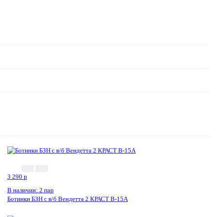
3 290
p
В наличии: 2 пар
Ботинки БЗН с в/б Вендетта 2 КРАСТ В-15А