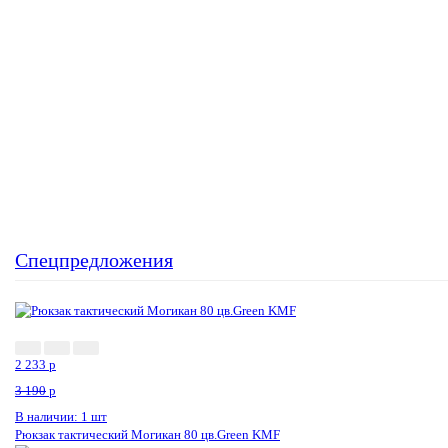
Спецпредложения
2 233
p
3 190
p
В наличии: 1 шт
Рюкзак тактический Могикан 80 цв.Green KMF