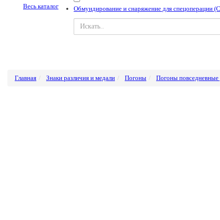
Весь каталог
Обмундирование и снаряжение для спецоперации (
Главная
Знаки различия и медали
Погоны
Погоны повседневные