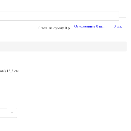
Отложенные
0
шт.
0
шт.
0
тов. на сумму
0
p
ом) 15,5 см
+