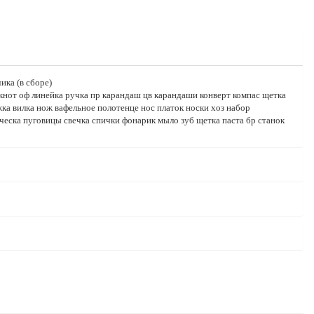
ика (в сборе)
нот оф линейка ручка пр карандаш цв карандаши конверт компас щетка
ка вилка нож вафельное полотенце нос платок носки хоз набор
ческа пуговицы свечка спички фонарик мыло зуб щетка паста бр станок