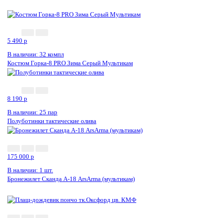
5 490
p
В наличии: 32 компл
Костюм Горка-8 PRO Зима Серый Мультикам
8 190
p
В наличии: 25 пар
Полуботинки тактические олива
175 000
p
В наличии: 1 шт.
Бронежилет Сканда А-18 ArsArma (мультикам)