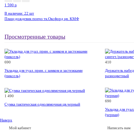
1 590
p
В наличии: 22 шт
Плащ-дождевик пончо тк.Оксфорд цв. КМФ
Просмотренные товары
690
410
Укладка для туал. прин. с замком и застежками
Держатель набед
(пиксель)
разноцветный
1 490
690
Сумка тактическая однолямочная цв.черный
Укладка для туал
(черная)
Наверх
Мой кабинет
Написать нам