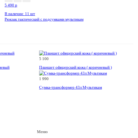
5 490
p
В наличии: 11 шт
Рюкзак тактический с подсумками мультикам
5 100
невый
Планшет офицерский кожа ( коричневый )
1 990
Сумка-трансформер 43л Мультикам
Меню