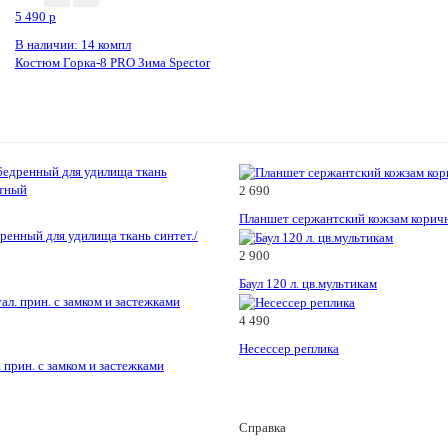
5 490
p
В наличии: 14 компл
Костюм Горка-8 PRO Зима Speсtor
2 690
Планшет сержантский кожзам корич
ренный для удилища ткань синтет./
2 900
Баул 120 л. цв.мультикам
4 490
Несессер реплика
. прин. с замком и застежками
Справка