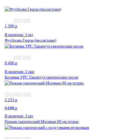
1 390
p
В наличии: 3 шт
Футболка Гюрза (песок/хаки)
Новинка
9 490
p
В наличии: 1 пар
Ботинки УРС Тарантул тактические песок
2 233
p
3 190
p
В наличии: 3 шт
Рюкзак тактический Могикан 80 цв.тетрис