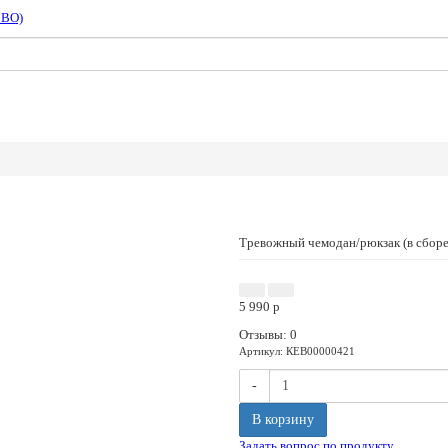
СВО)
Тревожный чемодан/рюкзак (в сборе
5 990
p
Отзывы: 0
Артикул
:
КЕВ00000421
-
В корзину
Задать вопрос по продукту