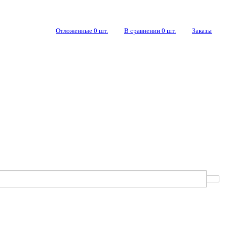
Отложенные
0
шт.
В сравнении
0
шт.
Заказы