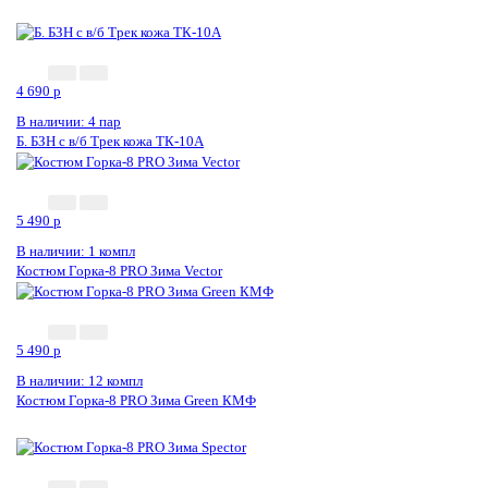
4 690
p
В наличии: 4 пар
Б. БЗН с в/б Трек кожа ТК-10А
5 490
p
В наличии: 1 компл
Костюм Горка-8 PRO Зима Vector
5 490
p
В наличии: 12 компл
Костюм Горка-8 PRO Зима Green КМФ