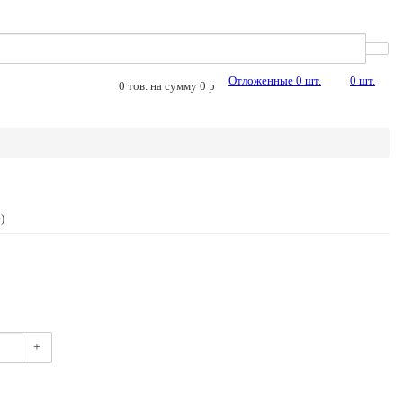
Отложенные
0
шт.
0
шт.
0
тов. на сумму
0
p
)
+