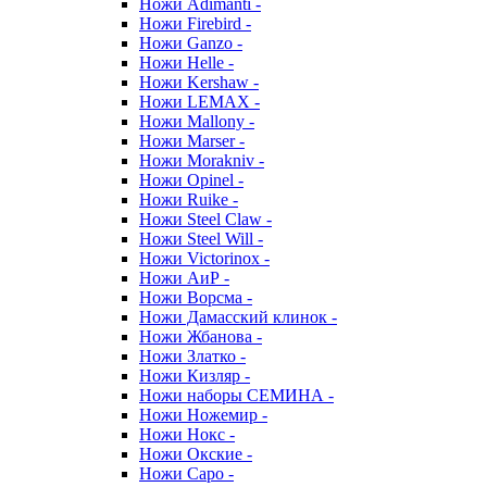
Ножи Adimanti -
Ножи Firebird -
Ножи Ganzo -
Ножи Helle -
Ножи Kershaw -
Ножи LEMAX -
Ножи Mallony -
Ножи Marser -
Ножи Morakniv -
Ножи Opinel -
Ножи Ruike -
Ножи Steel Claw -
Ножи Steel Will -
Ножи Victorinox -
Ножи АиР -
Ножи Ворсма -
Ножи Дамасский клинок -
Ножи Жбанова -
Ножи Златко -
Ножи Кизляр -
Ножи наборы СЕМИНА -
Ножи Ножемир -
Ножи Нокс -
Ножи Окские -
Ножи Саро -