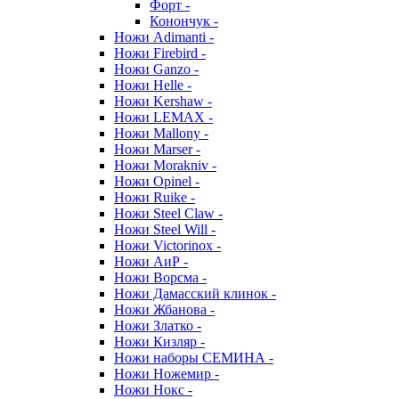
Форт -
Конончук -
Ножи Adimanti -
Ножи Firebird -
Ножи Ganzo -
Ножи Helle -
Ножи Kershaw -
Ножи LEMAX -
Ножи Mallony -
Ножи Marser -
Ножи Morakniv -
Ножи Opinel -
Ножи Ruike -
Ножи Steel Claw -
Ножи Steel Will -
Ножи Victorinox -
Ножи АиР -
Ножи Ворсма -
Ножи Дамасский клинок -
Ножи Жбанова -
Ножи Златко -
Ножи Кизляр -
Ножи наборы СЕМИНА -
Ножи Ножемир -
Ножи Нокс -