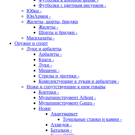
Футболки с цветным рисунком -
Юбки -
ЮнАрмия -
Жилеты, шорты, бриджи
Жилеты -
Шорты и бриджи -
Маскхалаты -
Оружие и спорт
Луки и арбалеты
Арбалеты -
Краги -
Луки -
Мишени -
Стрелы и дротики -
Комплектующие к лукам и арбалетам -
Ножи и сопутствующие к ним товары
Кортики -
Мультиинструмент Arhont -
Мультиинструмент Ganzo -
Ножи
Авантмаркет
Точильные станки и камни -
Ахмедов -
Батальон -