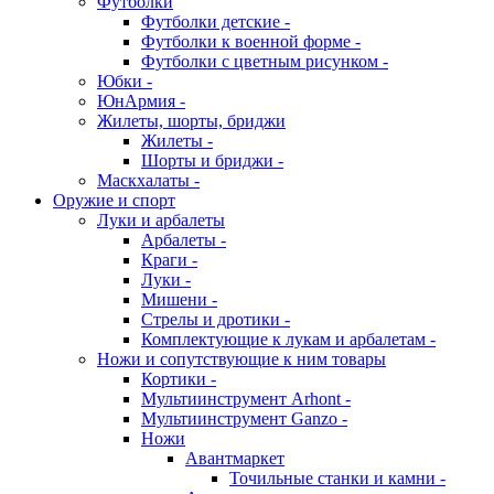
Футболки
Футболки детские -
Футболки к военной форме -
Футболки с цветным рисунком -
Юбки -
ЮнАрмия -
Жилеты, шорты, бриджи
Жилеты -
Шорты и бриджи -
Маскхалаты -
Оружие и спорт
Луки и арбалеты
Арбалеты -
Краги -
Луки -
Мишени -
Стрелы и дротики -
Комплектующие к лукам и арбалетам -
Ножи и сопутствующие к ним товары
Кортики -
Мультиинструмент Arhont -
Мультиинструмент Ganzo -
Ножи
Авантмаркет
Точильные станки и камни -