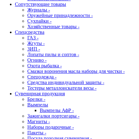
Сопутствующие товары
Журналы -
Оружейные принадлежности -
Сухпайки -
Хозяйственные товары -
Спецсредства
ГАЗ -
Жгуты -
ЗИП -
Лопаты пилы и соптов -
Огниво -
Охота рыбалка -
Смазки воронения масла наборы для чистки -
Спецодежда -
Средства индивидуальной защиты -
Тестеры металлоискатели весы -
Сувенирная продукция
Брелки -
Вымпелы
Вымпелы АфР -
Зажигалки портсигары -
Магниты -
Наборы подарочные -
Пакеты -
Посуда походная сувенирная -