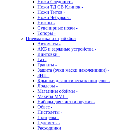
Ножи Следопыт -
Ножи ТД СВ Клинок -
Ножи Титов -
Ножи Чебурков -
Ножны -
Сувенирные ножи -
Топоры -
Пневматика и страйкбол
Автоматы -
АКБ и зарядные устройства -
Винтовки -
Газ -
Гранаты -
Защита (очки маски наколенники) -
ЗИП -
Крышки для оптических прицелов -
Лоадеры -
Магазины обоймы -
Макеты ММГ -
Наборы для чистки оружия -
Обвес -
Пистолеты -
Прицелы -
Пулеметы -
Расходники