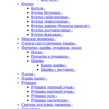
Куртки
Кителя -
Куртки Ветровки -
Куртки габардиновые -
Куртки демисезонные -
Куртки зимние (бушлаты шинели) -
Куртки полушерстяные -
Куртки флисовые -
Морские форменки -
Одежда сопутствующие товары -
Перчатки, шарфы, рукавицы, носки
Носки -
Перчатки и рукавицы -
Шарфы
Кашне шарфы -
Шарфы с рисунком -
Платья -
Плащи пальто -
Рубашки
Рубашки длинный рукав -
Рубашки короткий рукав -
Рубашки поло -
Рубашки тактические -
Свитера толстовки джемпера -
Тельняшки -