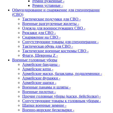
Ремни ружейные -
Ремни уставные -
Обмундирование и снаряжение для спецоперации
(СВО)
Тактические подсумки для СВО -
Военные разгрузочные жилеты -
Одежда для военнослужащих СВО -
Рюкзаки для СВО -
Снаряжение на СВО -
Сопутствующие товары для спецоперации -
Тактическая обувь для СВО -
Тактические военные костюмы СВО -
Флаги, Шевроны Z -
Военные головные уборы
Армейские банданы -
Армейские кепи -
Армейские маски, балаклавы, подшлемники -
Армейские фуражки -
Армейские шапки -
Военные панамы и шляпы -
Военные пилотки -
Прочие головные уборы (каски, бейсболки) -
Сопутствующие товары к головным уборам -
Шапки военные зимние -
Военно-морские бескозырки -