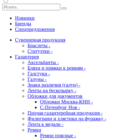
Новинки
Бренды
Спецпредложения
Сувенирная продукция
Браслеты -
Статуэтки -
Галантерея
Аксельбанты -
Бляхи и пряжки к ремням -
Галстуки -
Галуны -
Знаки различия (галун) -
Ленты на бескозырку -
Обложки для документов
Обложки Москва-КНН -
С-Петербург Нов -
Прочая галантерейная продукция -
Филиграни и хлястики на фуражку -
Лента к медали -
Ремни
Ремни поясные -