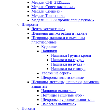
Медали СНГ 2125хххх -
Медали Советская эпоха -
Медали Спецназ -
Медали Транспорт -
Медали ФСБ и прочие спецслужбы -
Шевроны
Ленты контактные -
Шевроны шелкография и тканые -
Шевроны, нашивки и вымпелы
пластизолевые
Курсовки -
Нашивки
Нашивки Группа крови -
Нашивки на грудь -
Нашивки на рукав -
Нашивки на спину -
Уголки на берет -
Шевроны пластизолевые -
Шевроны, петлицы, нашивки, вымпелы
вышитые
Нашивки вышитые -
Петлицы вышитые н/об -
Шевроны, курсовки вышитые -
Эмблемы вышитые -
Погоны