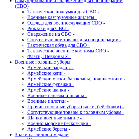
Обмундирование и снаряжение для спецоперации
(СВО)
Тактические подсумки для СВО -
Военные разгрузочные жилеты -
Одежда для военнослужащих СВО -
Рюкзаки для СВО -
Снаряжение на СВО -
Сопутствующие товары для спецоперации -
Тактическая обувь для СВО -
Тактические военные костюмы СВО -
Флаги, Шевроны Z -
Военные головные уборы
Армейские банданы -
Армейские кепи -
Армейские маски, балаклавы, подшлемники -
Армейские фуражки -
Армейские шапки -
Военные панамы и шляпы -
Военные пилотки -
Прочие головные уборы (каски, бейсболки) -
Сопутствующие товары к головным уборам -
Шапки военные зимние -
Военно-морские бескозырки -
Армейские береты -
Знаки различия и медали