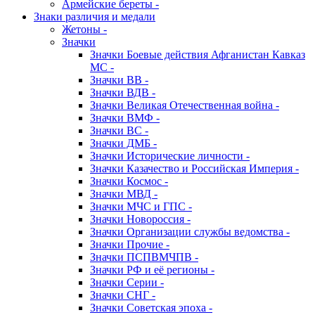
Армейские береты -
Знаки различия и медали
Жетоны -
Значки
Значки Боевые действия Афганистан Кавказ
МС -
Значки ВВ -
Значки ВДВ -
Значки Великая Отечественная война -
Значки ВМФ -
Значки ВС -
Значки ДМБ -
Значки Исторические личности -
Значки Казачество и Российская Империя -
Значки Космос -
Значки МВД -
Значки МЧС и ГПС -
Значки Новороссия -
Значки Организации службы ведомства -
Значки Прочие -
Значки ПСПВМЧПВ -
Значки РФ и её регионы -
Значки Серии -
Значки СНГ -
Значки Советская эпоха -