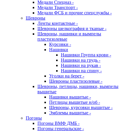
Медали Спецназ -
Медали Транспорт -
Медали ФСБ и прочие спецслужбы -
Шевроны
Ленты контактные -
Шевроны шелкография и тканые -
Шевроны, нашивки и вымпелы
пластизолевые
Курсовки -
Нашивки
Нашивки Группа крови -
Нашивки на грудь -
Нашивки на рукав -
Нашивки на спину -
Уголки на берет -
Шевроны пластизолевые -
Шевроны, петлицы, нашивки, вымпелы
вышитые
Нашивки вышитые -
Петлицы вышитые н/об -
Шевроны, курсовки вышитые -
Эмблемы вышитые -
Погоны
Погоны ВМФ ДМБ -
Погоны генеральские -