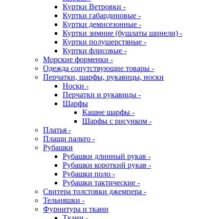
Куртки Ветровки -
Куртки габардиновые -
Куртки демисезонные -
Куртки зимние (бушлаты шинели) -
Куртки полушерстяные -
Куртки флисовые -
Морские форменки -
Одежда сопутствующие товары -
Перчатки, шарфы, рукавицы, носки
Носки -
Перчатки и рукавицы -
Шарфы
Кашне шарфы -
Шарфы с рисунком -
Платья -
Плащи пальто -
Рубашки
Рубашки длинный рукав -
Рубашки короткий рукав -
Рубашки поло -
Рубашки тактические -
Свитера толстовки джемпера -
Тельняшки -
Фурнитура и ткани
Ткани -