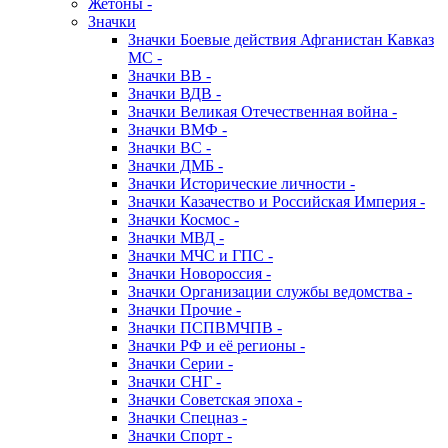
Жетоны -
Значки
Значки Боевые действия Афганистан Кавказ
МС -
Значки ВВ -
Значки ВДВ -
Значки Великая Отечественная война -
Значки ВМФ -
Значки ВС -
Значки ДМБ -
Значки Исторические личности -
Значки Казачество и Российская Империя -
Значки Космос -
Значки МВД -
Значки МЧС и ГПС -
Значки Новороссия -
Значки Организации службы ведомства -
Значки Прочие -
Значки ПСПВМЧПВ -
Значки РФ и её регионы -
Значки Серии -
Значки СНГ -
Значки Советская эпоха -
Значки Спецназ -
Значки Спорт -