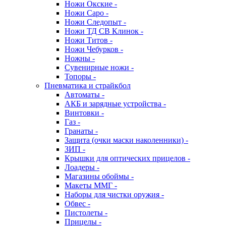
Ножи Окские -
Ножи Саро -
Ножи Следопыт -
Ножи ТД СВ Клинок -
Ножи Титов -
Ножи Чебурков -
Ножны -
Сувенирные ножи -
Топоры -
Пневматика и страйкбол
Автоматы -
АКБ и зарядные устройства -
Винтовки -
Газ -
Гранаты -
Защита (очки маски наколенники) -
ЗИП -
Крышки для оптических прицелов -
Лоадеры -
Магазины обоймы -
Макеты ММГ -
Наборы для чистки оружия -
Обвес -
Пистолеты -
Прицелы -