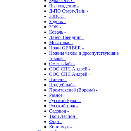
Булат ООО -
Возрождение -
Д-ПО Старт-Лайн -
ЗЗОСС -
Зодиак -
ЗОК -
Коваль -
Лазер-Трейдинг -
Мегатовар -
Ножи GERBER -
Ножны чехлы и дрсопутствующие
товары -
Омега Лайт -
ООО СПС Андрей -
ООО СПС Андрей -
Пивень -
Поддубный -
Промтехснаб (Ворсма) -
Разное -
Русский Булат -
Русский нож -
Садовод -
Твой Легион -
Форт -
Конончук -