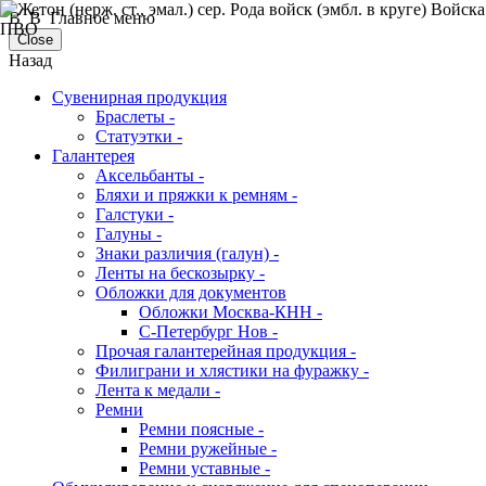
В В Главное меню
Close
Назад
Сувенирная продукция
Браслеты -
Статуэтки -
Галантерея
Аксельбанты -
Бляхи и пряжки к ремням -
Галстуки -
Галуны -
Знаки различия (галун) -
Ленты на бескозырку -
Обложки для документов
Обложки Москва-КНН -
С-Петербург Нов -
Прочая галантерейная продукция -
Филиграни и хлястики на фуражку -
Лента к медали -
Ремни
Ремни поясные -
Ремни ружейные -
Ремни уставные -