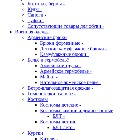
Ботинки, берцы -
Кеды -
Сапоги -
Туфли -
Сопутствующие товары для обуви -
Военная одежда
Армейские брюки
Брюки форменные -
Детские камуфляжные брюки -
Камуфляжные брюки -
Бельё и термобельё
Армейские трусы -
Армейское термобелье -
Майки -
Нательное армейское белье -
Ветро-влагозащитная одежда -
Гимнастерки, галифе -
Костюмы
Костюмы детские -
Костюмы зимние и демисезонные
БЛТ -
Костюмы летние
БЛТ лето -
Куртки
Кителя -