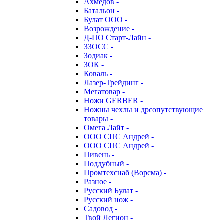
Ахмедов -
Батальон -
Булат ООО -
Возрождение -
Д-ПО Старт-Лайн -
ЗЗОСС -
Зодиак -
ЗОК -
Коваль -
Лазер-Трейдинг -
Мегатовар -
Ножи GERBER -
Ножны чехлы и дрсопутствующие
товары -
Омега Лайт -
ООО СПС Андрей -
ООО СПС Андрей -
Пивень -
Поддубный -
Промтехснаб (Ворсма) -
Разное -
Русский Булат -
Русский нож -
Садовод -
Твой Легион -