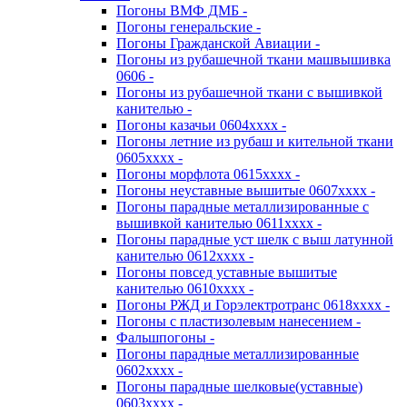
Погоны ВМФ ДМБ -
Погоны генеральские -
Погоны Гражданской Авиации -
Погоны из рубашечной ткани машвышивка
0606 -
Погоны из рубашечной ткани с вышивкой
канителью -
Погоны казачьи 0604хххх -
Погоны летние из рубаш и кительной ткани
0605хххх -
Погоны морфлота 0615хххх -
Погоны неуставные вышитые 0607хххх -
Погоны парадные металлизированные с
вышивкой канителью 0611хххх -
Погоны парадные уст шелк с выш латунной
канителью 0612хххх -
Погоны повсед уставные вышитые
канителью 0610хххх -
Погоны РЖД и Горэлектротранс 0618хххх -
Погоны с пластизолевым нанесением -
Фальшпогоны -
Погоны парадные металлизированные
0602хххх -
Погоны парадные шелковые(уставные)
0603хххх -