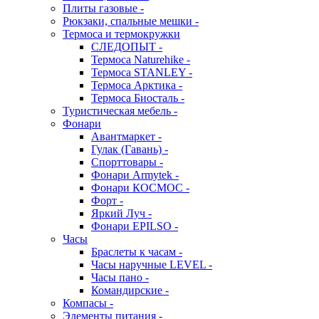
Плиты газовые -
Рюкзаки, спальные мешки -
Термоса и термокружки
СЛЕДОПЫТ -
Термоса Naturehike -
Термоса STANLEY -
Термоса Арктика -
Термоса Биосталь -
Туристическая мебель -
Фонари
Авантмаркет -
Гулак (Гавань) -
Спорттовары -
Фонари Armytek -
Фонари КОСМОС -
Форт -
Яркий Луч -
Фонари EPILSO -
Часы
Браслеты к часам -
Часы наручные LEVEL -
Часы пано -
Командирские -
Компасы -
Элементы питания -