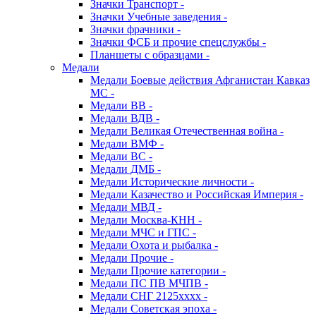
Значки Транспорт -
Значки Учебные заведения -
Значки фрачники -
Значки ФСБ и прочие спецслужбы -
Планшеты с образцами -
Медали
Медали Боевые действия Афганистан Кавказ
МС -
Медали ВВ -
Медали ВДВ -
Медали Великая Отечественная война -
Медали ВМФ -
Медали ВС -
Медали ДМБ -
Медали Исторические личности -
Медали Казачество и Российская Империя -
Медали МВД -
Медали Москва-КНН -
Медали МЧС и ГПС -
Медали Охота и рыбалка -
Медали Прочие -
Медали Прочие категории -
Медали ПС ПВ МЧПВ -
Медали СНГ 2125хххх -
Медали Советская эпоха -