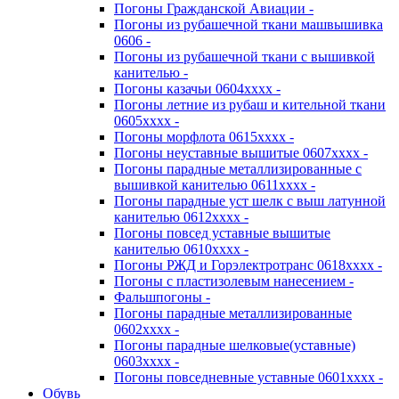
Погоны Гражданской Авиации -
Погоны из рубашечной ткани машвышивка
0606 -
Погоны из рубашечной ткани с вышивкой
канителью -
Погоны казачьи 0604хххх -
Погоны летние из рубаш и кительной ткани
0605хххх -
Погоны морфлота 0615хххх -
Погоны неуставные вышитые 0607хххх -
Погоны парадные металлизированные с
вышивкой канителью 0611хххх -
Погоны парадные уст шелк с выш латунной
канителью 0612хххх -
Погоны повсед уставные вышитые
канителью 0610хххх -
Погоны РЖД и Горэлектротранс 0618хххх -
Погоны с пластизолевым нанесением -
Фальшпогоны -
Погоны парадные металлизированные
0602хххх -
Погоны парадные шелковые(уставные)
0603хххх -
Погоны повседневные уставные 0601хххх -
Обувь