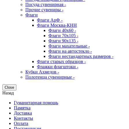
Посуда сувенирная -
Прочие сувениры -
Флаги
Флаги АрФ -
Флаги Москва-КНН
Флаги 40х60 -
Флаги 70х105 -
Флаги 90х135 -
Флаги махательные -
Флаги на автостекло -
Флаги нестандартных размеров -
Флаги старых образцов -
Флажки флагштоки -
Кубки Ахмедов -
Полотенца сувенирные -
Close
Назад
Гуманитарная помощь
Памятка
Доставка
Контакты
Оплата
Поставщикам