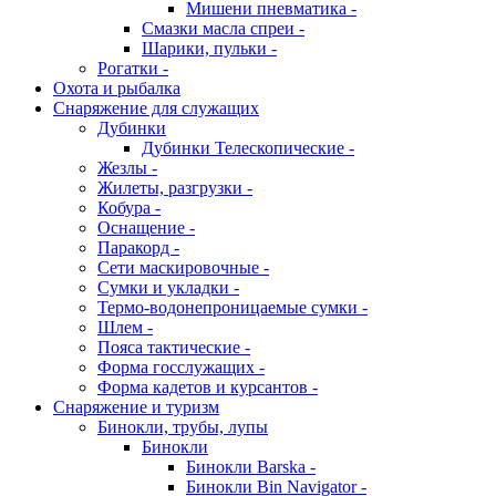
Мишени пневматика -
Смазки масла спреи -
Шарики, пульки -
Рогатки -
Охота и рыбалка
Снаряжение для служащих
Дубинки
Дубинки Телескопические -
Жезлы -
Жилеты, разгрузки -
Кобура -
Оснащение -
Паракорд -
Сети маскировочные -
Сумки и укладки -
Термо-водонепроницаемые сумки -
Шлем -
Пояса тактические -
Форма госслужащих -
Форма кадетов и курсантов -
Снаряжение и туризм
Бинокли, трубы, лупы
Бинокли
Бинокли Barska -
Бинокли Bin Navigator -