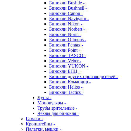
Бинокли Bushile -
Бинокли Bushnell -
Бинокли Canon -
Бинокли Navigator -
Бинокли Nikon -
Бинокли Norbert -
Бинокли Norin -
Бинокли Olimpus -
Бинокли Pentax -
Бинокли Point -
Бинокли TASCO -
Бинокли Veber -
Бинокли YUKON -
Бинокли БПЦ -
Бинокли других производителей -
Бинокли Командир -
Бинокли Helios -
Бинокли Tactics -
Лупы -
Монокуляры -
Трубы зрительные -
Чехлы для бинокля -
Гамаки -
Кронштейны -
Палатки, мешки -