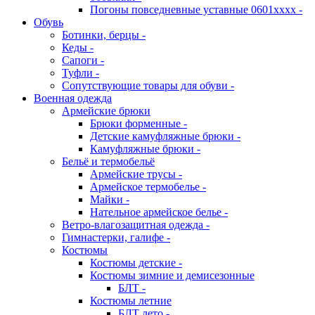
Погоны повседневные уставные 0601хххх -
Обувь
Ботинки, берцы -
Кеды -
Сапоги -
Туфли -
Сопутствующие товары для обуви -
Военная одежда
Армейские брюки
Брюки форменные -
Детские камуфляжные брюки -
Камуфляжные брюки -
Бельё и термобельё
Армейские трусы -
Армейское термобелье -
Майки -
Нательное армейское белье -
Ветро-влагозащитная одежда -
Гимнастерки, галифе -
Костюмы
Костюмы детские -
Костюмы зимние и демисезонные
БЛТ -
Костюмы летние
БЛТ лето -