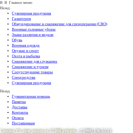
В В Главное меню
Назад
Сувенирная продукция
Галантерея
Обмундирование и снаряжение для спецоперации (СВО)
Военные головные уборы
Знаки различия и медали
Обувь
Военная одежда
Оружие и спорт
Охота и рыбалка
Снаряжение для служащих
Снаряжение и туризм
Сопутствующие товары
Спецсредства
Сувенирная продукция
Назад
Гуманитарная помощь
Памятка
Доставка
Контакты
Оплата
Поставщикам
Скидка 3% при заказе от 25 000 рублей.
+7 (988) 136-55-21