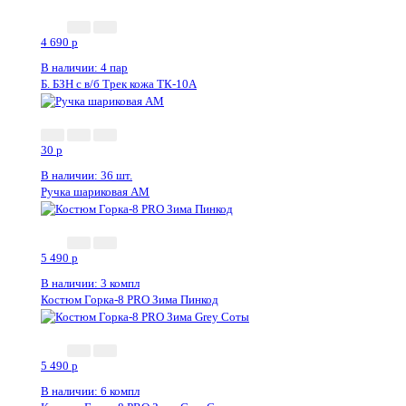
4 690
p
В наличии: 4 пар
Б. БЗН с в/б Трек кожа ТК-10А
Новинка
30
p
В наличии: 36 шт.
Ручка шариковая АМ
5 490
p
В наличии: 3 компл
Костюм Горка-8 PRO Зима Пинкод
5 490
p
В наличии: 6 компл