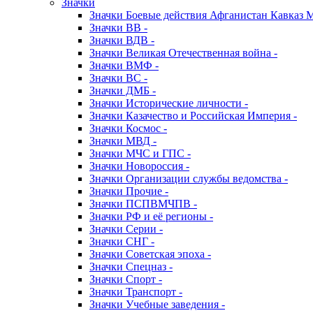
Значки
Значки Боевые действия Афганистан Кавказ 
Значки ВВ -
Значки ВДВ -
Значки Великая Отечественная война -
Значки ВМФ -
Значки ВС -
Значки ДМБ -
Значки Исторические личности -
Значки Казачество и Российская Империя -
Значки Космос -
Значки МВД -
Значки МЧС и ГПС -
Значки Новороссия -
Значки Организации службы ведомства -
Значки Прочие -
Значки ПСПВМЧПВ -
Значки РФ и её регионы -
Значки Серии -
Значки СНГ -
Значки Советская эпоха -
Значки Спецназ -
Значки Спорт -
Значки Транспорт -
Значки Учебные заведения -