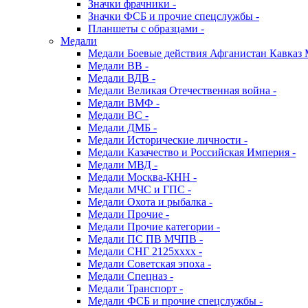
Значки фрачники -
Значки ФСБ и прочие спецслужбы -
Планшеты с образцами -
Медали
Медали Боевые действия Афганистан Кавказ 
Медали ВВ -
Медали ВДВ -
Медали Великая Отечественная война -
Медали ВМФ -
Медали ВС -
Медали ДМБ -
Медали Исторические личности -
Медали Казачество и Российская Империя -
Медали МВД -
Медали Москва-КНН -
Медали МЧС и ГПС -
Медали Охота и рыбалка -
Медали Прочие -
Медали Прочие категории -
Медали ПС ПВ МЧПВ -
Медали СНГ 2125хххх -
Медали Советская эпоха -
Медали Спецназ -
Медали Транспорт -
Медали ФСБ и прочие спецслужбы -