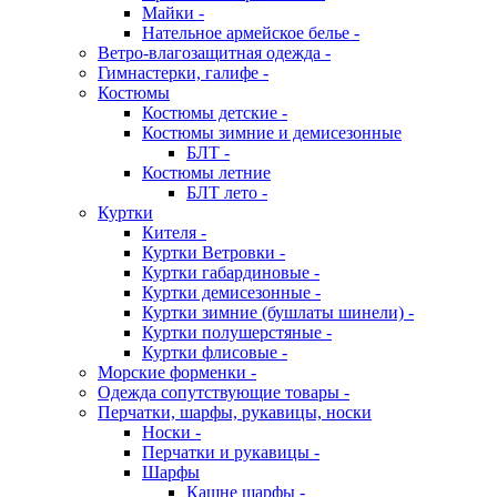
Майки -
Нательное армейское белье -
Ветро-влагозащитная одежда -
Гимнастерки, галифе -
Костюмы
Костюмы детские -
Костюмы зимние и демисезонные
БЛТ -
Костюмы летние
БЛТ лето -
Куртки
Кителя -
Куртки Ветровки -
Куртки габардиновые -
Куртки демисезонные -
Куртки зимние (бушлаты шинели) -
Куртки полушерстяные -
Куртки флисовые -
Морские форменки -
Одежда сопутствующие товары -
Перчатки, шарфы, рукавицы, носки
Носки -
Перчатки и рукавицы -
Шарфы
Кашне шарфы -