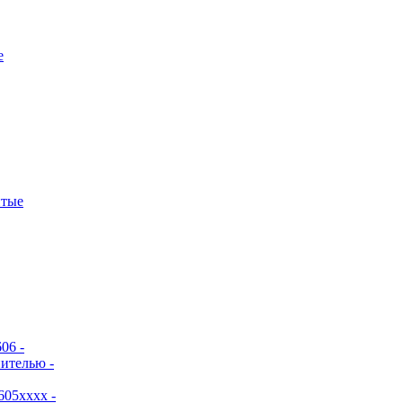
е
итые
06 -
ителью -
605хххх -