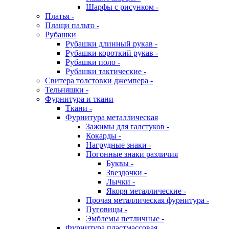
Шарфы с рисунком -
Платья -
Плащи пальто -
Рубашки
Рубашки длинный рукав -
Рубашки короткий рукав -
Рубашки поло -
Рубашки тактические -
Свитера толстовки джемпера -
Тельняшки -
Фурнитура и ткани
Ткани -
Фурнитура металлическая
Зажимы для галстуков -
Кокарды -
Нагрудные знаки -
Погонные знаки различия
Буквы -
Звездочки -
Лычки -
Якоря металлические -
Прочая металлическая фурнитура -
Пуговицы -
Эмблемы петличные -
Фурнитура пластмассовая