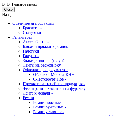
В В Главное меню
Close
Назад
Сувенирная продукция
Браслеты -
Статуэтки -
Галантерея
Аксельбанты -
Бляхи и пряжки к ремням -
Галстуки -
Галуны -
Знаки различия (галун) -
Ленты на бескозырку -
Обложки для документов
Обложки Москва-КНН -
С-Петербург Нов -
Прочая галантерейная продукция -
Филиграни и хлястики на фуражку -
Лента к медали -
Ремни
Ремни поясные -
Ремни ружейные -
Ремни уставные -