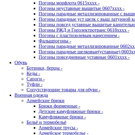
Погоны морфлота 0615хххх -
Погоны неуставные вышитые 0607хххх -
Погоны парадные металлизированные с выши
Погоны парадные уст шелк с выш латунной к
Погоны повсед уставные вышитые канителью 
Погоны РЖД и Горэлектротранс 0618хххх -
Погоны с пластизолевым нанесением -
Фальшпогоны -
Погоны парадные металлизированные 0602хх
Погоны парадные шелковые(уставные) 0603хх
Погоны повседневные уставные 0601хххх -
Обувь
Ботинки, берцы -
Кеды -
Сапоги -
Туфли -
Сопутствующие товары для обуви -
Военная одежда
Армейские брюки
Брюки форменные -
Детские камуфляжные брюки -
Камуфляжные брюки -
Бельё и термобельё
Армейские трусы -
Армейское термобелье -