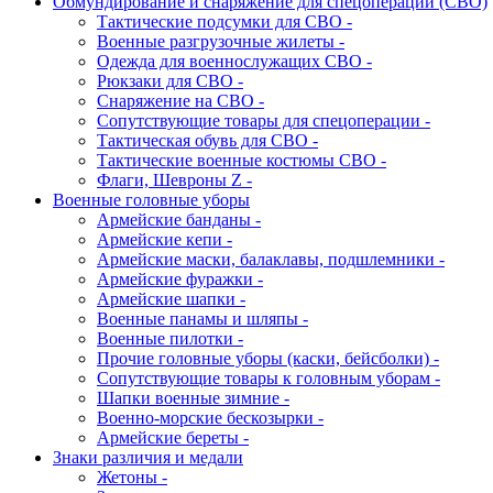
Обмундирование и снаряжение для спецоперации (СВО)
Тактические подсумки для СВО -
Военные разгрузочные жилеты -
Одежда для военнослужащих СВО -
Рюкзаки для СВО -
Снаряжение на СВО -
Сопутствующие товары для спецоперации -
Тактическая обувь для СВО -
Тактические военные костюмы СВО -
Флаги, Шевроны Z -
Военные головные уборы
Армейские банданы -
Армейские кепи -
Армейские маски, балаклавы, подшлемники -
Армейские фуражки -
Армейские шапки -
Военные панамы и шляпы -
Военные пилотки -
Прочие головные уборы (каски, бейсболки) -
Сопутствующие товары к головным уборам -
Шапки военные зимние -
Военно-морские бескозырки -
Армейские береты -
Знаки различия и медали
Жетоны -