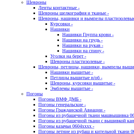
Шевроны
Ленты контактные -
Шевроны шелкография и тканые -
Шевроны, нашивки и вымпелы пластизолевы
Курсовки -
Нашивки
Нашивки Группа крови -
Нашивки на грудь -
Нашивки на рукав -
Нашивки на спину -
Уголки на берет -
Шевроны пластизолевые -
Шевроны, петлицы, нашивки, вымпелы выш
Нашивки вышитые -
Петлицы вышитые н/об -
Шевроны, курсовки вышитые -
Эмблемы вышитые -
Погоны
Погоны ВМФ ДМБ -
Погоны генеральские -
Погоны Гражданской Авиации -
Погоны из рубашечной ткани машвышивка 06
Погоны из рубашечной ткани с вышивкой кан
Погоны казачьи 0604хххх -
Погоны летние из рубаш и кительной ткани 0