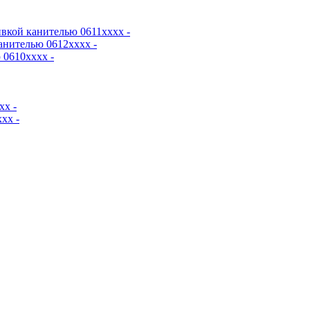
вкой канителью 0611хххх -
анителью 0612хххх -
0610хххх -
хх -
хх -