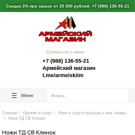
lose
lose
Скидка 3% при заказе от 25 000 рублей.
+7 (988) 136-55-21
Связаться с нами
+7 (988) 136-55-21
Армейский магазин
t.me/armeiskiim
Меню
Главная
Оружие и спорт
Ножи и сопутствующие к ним товары
Ножи ТД СВ Клинок
Ножи ТД СВ Клинок