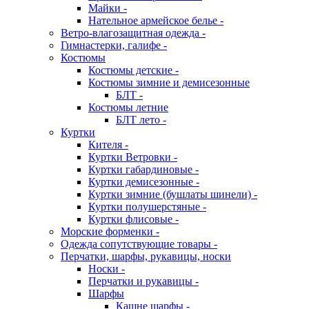
Майки -
Нательное армейское белье -
Ветро-влагозащитная одежда -
Гимнастерки, галифе -
Костюмы
Костюмы детские -
Костюмы зимние и демисезонные
БЛТ -
Костюмы летние
БЛТ лето -
Куртки
Кителя -
Куртки Ветровки -
Куртки габардиновые -
Куртки демисезонные -
Куртки зимние (бушлаты шинели) -
Куртки полушерстяные -
Куртки флисовые -
Морские форменки -
Одежда сопутствующие товары -
Перчатки, шарфы, рукавицы, носки
Носки -
Перчатки и рукавицы -
Шарфы
Кашне шарфы -