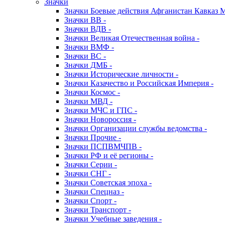
Значки
Значки Боевые действия Афганистан Кавказ 
Значки ВВ -
Значки ВДВ -
Значки Великая Отечественная война -
Значки ВМФ -
Значки ВС -
Значки ДМБ -
Значки Исторические личности -
Значки Казачество и Российская Империя -
Значки Космос -
Значки МВД -
Значки МЧС и ГПС -
Значки Новороссия -
Значки Организации службы ведомства -
Значки Прочие -
Значки ПСПВМЧПВ -
Значки РФ и её регионы -
Значки Серии -
Значки СНГ -
Значки Советская эпоха -
Значки Спецназ -
Значки Спорт -
Значки Транспорт -
Значки Учебные заведения -