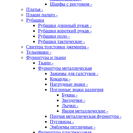
Шарфы с рисунком -
Платья -
Плащи пальто -
Рубашки
Рубашки длинный рукав -
Рубашки короткий рукав -
Рубашки поло -
Рубашки тактические -
Свитера толстовки джемпера -
Тельняшки -
Фурнитура и ткани
Ткани -
Фурнитура металлическая
Зажимы для галстуков -
Кокарды -
Нагрудные знаки -
Погонные знаки различия
Буквы -
Звездочки -
Лычки -
Якоря металлические -
Прочая металлическая фурнитура -
Пуговицы -
Эмблемы петличные -
Фурнитура пластмассовая