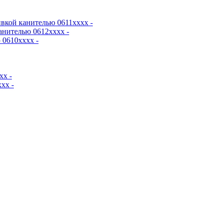
вкой канителью 0611хххх -
анителью 0612хххх -
0610хххх -
хх -
хх -