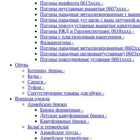
Погоны морфлота 0615хххх -
Погоны неуставные вышитые 0607хххх -
Погоны парадные металлизированные с выши
Погоны парадные уст шелк с выш латунной к
Погоны повсед уставные вышитые канителью 
Погоны РЖД и Горэлектротранс 0618хххх -
Погоны с пластизолевым нанесением -
Фальшпогоны -
Погоны парадные металлизированные 0602хх
Погоны парадные шелковые(уставные) 0603хх
Погоны повседневные уставные 0601хххх -
Обувь
Ботинки, берцы -
Кеды -
Сапоги -
Туфли -
Сопутствующие товары для обуви -
Военная одежда
Армейские брюки
Брюки форменные -
Детские камуфляжные брюки -
Камуфляжные брюки -
Бельё и термобельё
Армейские трусы -
Армейское термобелье -