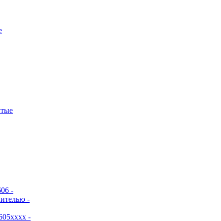
е
итые
06 -
ителью -
605хххх -