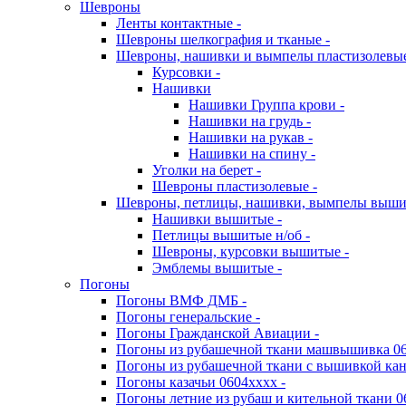
Шевроны
Ленты контактные -
Шевроны шелкография и тканые -
Шевроны, нашивки и вымпелы пластизолевы
Курсовки -
Нашивки
Нашивки Группа крови -
Нашивки на грудь -
Нашивки на рукав -
Нашивки на спину -
Уголки на берет -
Шевроны пластизолевые -
Шевроны, петлицы, нашивки, вымпелы выш
Нашивки вышитые -
Петлицы вышитые н/об -
Шевроны, курсовки вышитые -
Эмблемы вышитые -
Погоны
Погоны ВМФ ДМБ -
Погоны генеральские -
Погоны Гражданской Авиации -
Погоны из рубашечной ткани машвышивка 06
Погоны из рубашечной ткани с вышивкой кан
Погоны казачьи 0604хххх -
Погоны летние из рубаш и кительной ткани 0