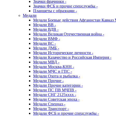
Значки фрачники -
Значки ФСБ и прочие спецслужбы -
Планшеты с образцами -
Медали
Медали Боевые действия Афганистан Кавказ 
Медали ВВ -
Медали ВДВ -
Медали Великая Отечественная война -
Медали ВМФ -
Медали ВС -
Медали ДМБ -
Медали Исторические личности -
Медали Казачество и Российская Империя -
Медали МВД -
Медали Москва-КНН -
Медали МЧС и ГПС -
Медали Охота и рыбалка -
Медали Прочие -
Медали Прочие категории -
Медали ПС ПВ МЧПВ -
Медали СНГ 2125хххх -
Медали Советская эпоха -
Медали Спецназ -
Медали Транспорт -
Медали ФСБ и прочие спецслужбы -