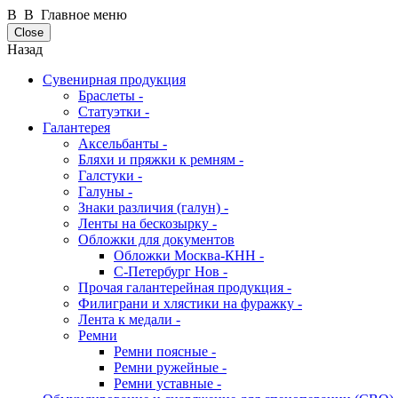
В В Главное меню
Close
Назад
Сувенирная продукция
Браслеты -
Статуэтки -
Галантерея
Аксельбанты -
Бляхи и пряжки к ремням -
Галстуки -
Галуны -
Знаки различия (галун) -
Ленты на бескозырку -
Обложки для документов
Обложки Москва-КНН -
С-Петербург Нов -
Прочая галантерейная продукция -
Филиграни и хлястики на фуражку -
Лента к медали -
Ремни
Ремни поясные -
Ремни ружейные -
Ремни уставные -