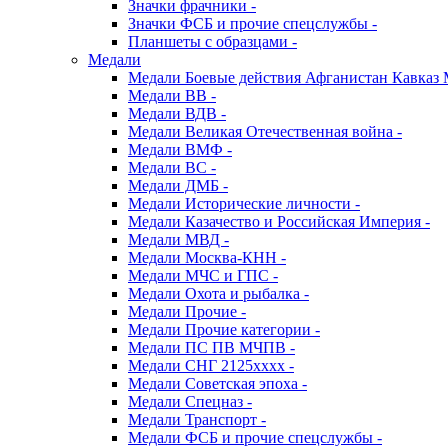
Значки фрачники -
Значки ФСБ и прочие спецслужбы -
Планшеты с образцами -
Медали
Медали Боевые действия Афганистан Кавказ 
Медали ВВ -
Медали ВДВ -
Медали Великая Отечественная война -
Медали ВМФ -
Медали ВС -
Медали ДМБ -
Медали Исторические личности -
Медали Казачество и Российская Империя -
Медали МВД -
Медали Москва-КНН -
Медали МЧС и ГПС -
Медали Охота и рыбалка -
Медали Прочие -
Медали Прочие категории -
Медали ПС ПВ МЧПВ -
Медали СНГ 2125хххх -
Медали Советская эпоха -
Медали Спецназ -
Медали Транспорт -
Медали ФСБ и прочие спецслужбы -