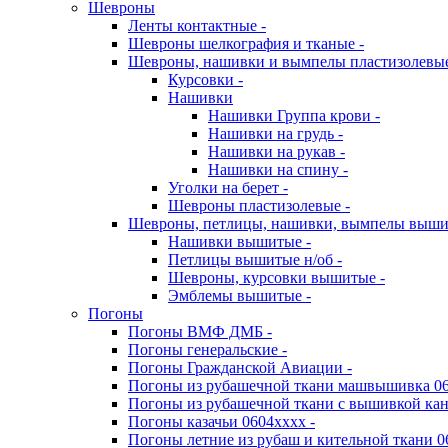
Шевроны
Ленты контактные -
Шевроны шелкография и тканые -
Шевроны, нашивки и вымпелы пластизолевы
Курсовки -
Нашивки
Нашивки Группа крови -
Нашивки на грудь -
Нашивки на рукав -
Нашивки на спину -
Уголки на берет -
Шевроны пластизолевые -
Шевроны, петлицы, нашивки, вымпелы выш
Нашивки вышитые -
Петлицы вышитые н/об -
Шевроны, курсовки вышитые -
Эмблемы вышитые -
Погоны
Погоны ВМФ ДМБ -
Погоны генеральские -
Погоны Гражданской Авиации -
Погоны из рубашечной ткани машвышивка 06
Погоны из рубашечной ткани с вышивкой кан
Погоны казачьи 0604хххх -
Погоны летние из рубаш и кительной ткани 0