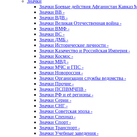
Значки
Значки Боевые действия Афганистан Кавказ 
Значки ВВ -
Значки ВДВ -
Значки Великая Отечественная война -
Значки ВМФ -
Значки ВС -
Значки ДМБ -
Значки Исторические личности -
Значки Казачество и Российская Империя -
Значки Космос -
Значки МВД -
Значки МЧС и ГПС -
Значки Новороссия -
Значки Организации службы ведомства -
Значки Прочие -
Значки ПСПВМЧПВ -
Значки РФ и её регионы -
Значки Серии -
Значки СНГ -
Значки Советская эпоха -
Значки Спецназ -
Значки Спорт -
Значки Транспорт -
Значки Учебные заведения -