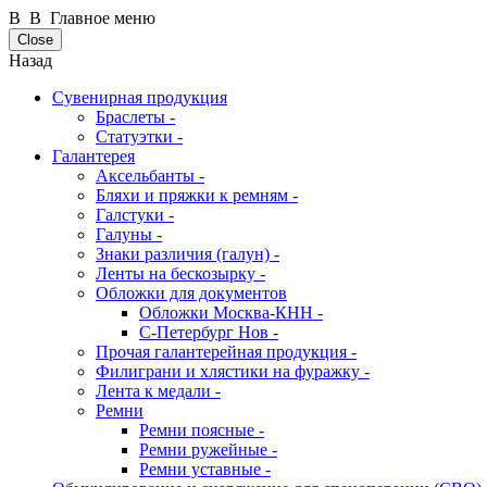
В В Главное меню
Close
Назад
Сувенирная продукция
Браслеты -
Статуэтки -
Галантерея
Аксельбанты -
Бляхи и пряжки к ремням -
Галстуки -
Галуны -
Знаки различия (галун) -
Ленты на бескозырку -
Обложки для документов
Обложки Москва-КНН -
С-Петербург Нов -
Прочая галантерейная продукция -
Филиграни и хлястики на фуражку -
Лента к медали -
Ремни
Ремни поясные -
Ремни ружейные -
Ремни уставные -