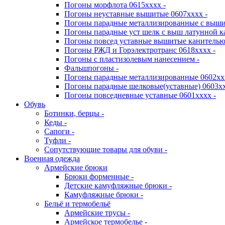
Погоны морфлота 0615хххх -
Погоны неуставные вышитые 0607хххх -
Погоны парадные металлизированные с выши
Погоны парадные уст шелк с выш латунной к
Погоны повсед уставные вышитые канителью 
Погоны РЖД и Горэлектротранс 0618хххх -
Погоны с пластизолевым нанесением -
Фальшпогоны -
Погоны парадные металлизированные 0602хх
Погоны парадные шелковые(уставные) 0603хх
Погоны повседневные уставные 0601хххх -
Обувь
Ботинки, берцы -
Кеды -
Сапоги -
Туфли -
Сопутствующие товары для обуви -
Военная одежда
Армейские брюки
Брюки форменные -
Детские камуфляжные брюки -
Камуфляжные брюки -
Бельё и термобельё
Армейские трусы -
Армейское термобелье -