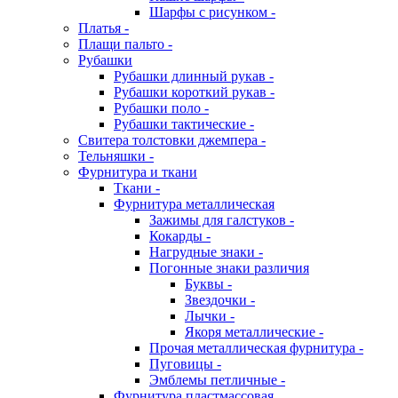
Шарфы с рисунком -
Платья -
Плащи пальто -
Рубашки
Рубашки длинный рукав -
Рубашки короткий рукав -
Рубашки поло -
Рубашки тактические -
Свитера толстовки джемпера -
Тельняшки -
Фурнитура и ткани
Ткани -
Фурнитура металлическая
Зажимы для галстуков -
Кокарды -
Нагрудные знаки -
Погонные знаки различия
Буквы -
Звездочки -
Лычки -
Якоря металлические -
Прочая металлическая фурнитура -
Пуговицы -
Эмблемы петличные -
Фурнитура пластмассовая