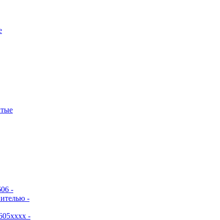
е
итые
06 -
ителью -
605хххх -