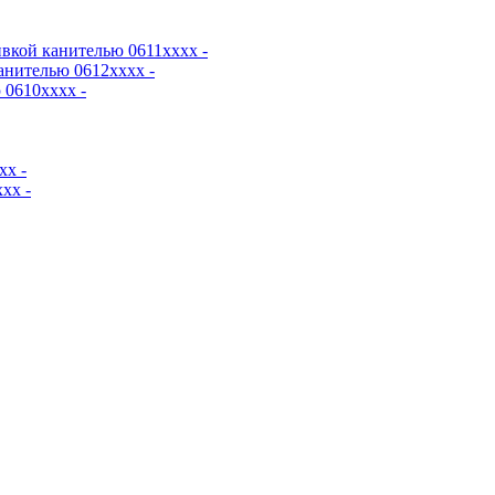
вкой канителью 0611хххх -
анителью 0612хххх -
0610хххх -
хх -
хх -