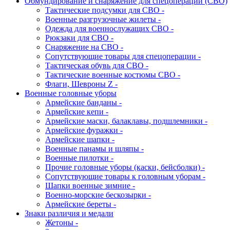
Обмундирование и снаряжение для спецоперации (СВО)
Тактические подсумки для СВО -
Военные разгрузочные жилеты -
Одежда для военнослужащих СВО -
Рюкзаки для СВО -
Снаряжение на СВО -
Сопутствующие товары для спецоперации -
Тактическая обувь для СВО -
Тактические военные костюмы СВО -
Флаги, Шевроны Z -
Военные головные уборы
Армейские банданы -
Армейские кепи -
Армейские маски, балаклавы, подшлемники -
Армейские фуражки -
Армейские шапки -
Военные панамы и шляпы -
Военные пилотки -
Прочие головные уборы (каски, бейсболки) -
Сопутствующие товары к головным уборам -
Шапки военные зимние -
Военно-морские бескозырки -
Армейские береты -
Знаки различия и медали
Жетоны -