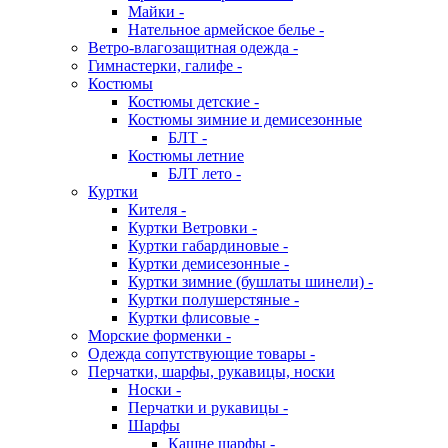
Майки -
Нательное армейское белье -
Ветро-влагозащитная одежда -
Гимнастерки, галифе -
Костюмы
Костюмы детские -
Костюмы зимние и демисезонные
БЛТ -
Костюмы летние
БЛТ лето -
Куртки
Кителя -
Куртки Ветровки -
Куртки габардиновые -
Куртки демисезонные -
Куртки зимние (бушлаты шинели) -
Куртки полушерстяные -
Куртки флисовые -
Морские форменки -
Одежда сопутствующие товары -
Перчатки, шарфы, рукавицы, носки
Носки -
Перчатки и рукавицы -
Шарфы
Кашне шарфы -