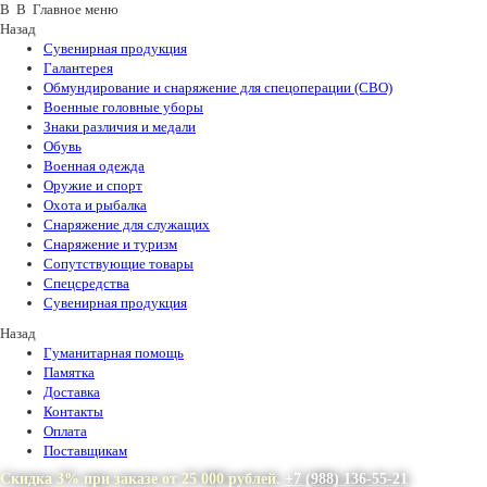
В В Главное меню
Назад
Сувенирная продукция
Галантерея
Обмундирование и снаряжение для спецоперации (СВО)
Военные головные уборы
Знаки различия и медали
Обувь
Военная одежда
Оружие и спорт
Охота и рыбалка
Снаряжение для служащих
Снаряжение и туризм
Сопутствующие товары
Спецсредства
Сувенирная продукция
Назад
Гуманитарная помощь
Памятка
Доставка
Контакты
Оплата
Поставщикам
Скидка 3% при заказе от 25 000 рублей.
+7 (988) 136-55-21