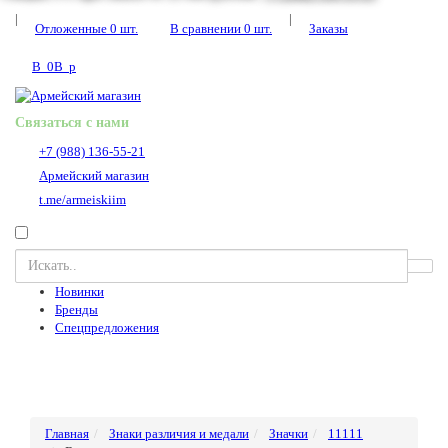
|
|
Отложенные
0
шт.
В сравнении
0
шт.
Заказы
В
0
В
p
Связаться с нами
+7 (988) 136-55-21
Армейский магазин
t.me/armeiskiim
Новинки
Бренды
Спецпредложения
Главная
Знаки различия и медали
Значки
11111