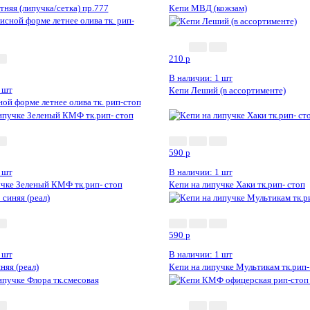
няя (липучка/сетка) пр.777
Кепи МВД (кожзам)
210
p
В наличии: 1 шт
 шт
Кепи Леший (в ассортименте)
ой форме летнее олива тк. рип-стоп
590
p
 шт
В наличии: 1 шт
учке Зеленый КМФ тк.рип- стоп
Кепи на липучке Хаки тк.рип- стоп
590
p
 шт
В наличии: 1 шт
яя (реал)
Кепи на липучке Мультикам тк.рип-