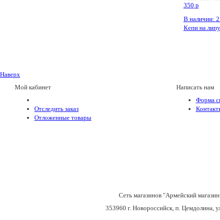
350
p
В наличии: 2
Кепи на липу
Наверх
Мой кабинет
Написать нам
Форма с
Отследить заказ
Контакт
Отложенные товары
Сеть магазинов "Армейский магазин
353960 г. Новороссийск, п. Цемдолина, у