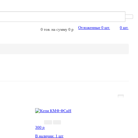
Отложенные
0
шт.
0
шт.
0
тов. на сумму
0
p
300
p
В наличии: 1 шт