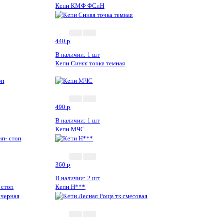
Кепи КМФ ФСиН
440
p
В наличии: 1 шт
Кепи Синяя точка темная
490
p
В наличии: 1 шт
Кепи МЧС
360
p
В наличии: 2 шт
 стоп
Кепи Н***