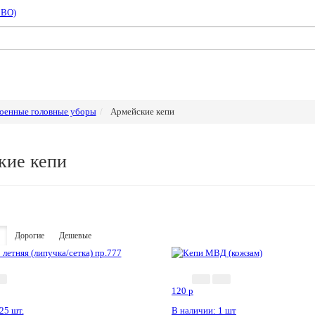
СВО)
оенные головные уборы
Армейские кепи
кие кепи
Дорогие
Дешевые
120
p
25 шт.
В наличии: 1 шт