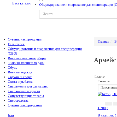
Весь каталог
Обмундирование и снаряжение для спецоперации (
Сувенирная продукция
Главная
В
Галантерея
Обмундирование и снаряжение для спецоперации
(СВО)
Военные головные уборы
Армейс
Знаки различия и медали
Обувь
Военная одежда
Фильтр
Оружие и спорт
Сначала:
Охота и рыбалка
Снаряжение для служащих
Популярные
Снаряжение и туризм
Сопутствующие товары
Спецсредства
Сувенирная продукция
1 200
p
Блог
В наличии: 1