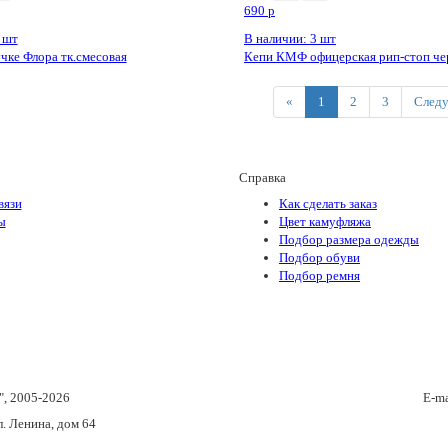
690
p
 шт
В наличии: 3 шт
чке Флора тк.смесовая
Кепи КМФ офицерская рип-стоп че
Previous
«
1
2
3
След
Справка
вязи
Как сделать заказ
ы
Цвет камуфляжа
Подбор размера одежды
Подбор обуви
Подбор ремня
"
, 2005-2026
E-ma
л. Ленина, дом 64