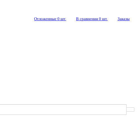
Отложенные
0
шт.
В сравнении
0
шт.
Заказы