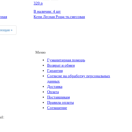
320
p
В наличии: 4 шт
рная
Кепи Лесная Роща тк.смесовая
Next
ующая »
Меню
Гуманитарная помощь
Возврат и обмен
Гарантия
Согласие на обработку персональных
данных
Доставка
Оплата
Поставщикам
Правила оплаты
Соглашение
il:
army_magazin2n@mail.ru
+7(988)136-55-21