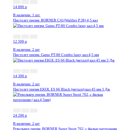
14 890
p
В наличии: 1 шт.
Пистолет пневм. BORNER C41(Walther P.38) 4,5 кал
12 500
p
В наличии: 2 шт
Пистолет пневм. Gamo PT-80 Combo laser, кал.4,5 мм
14 390
p
В наличии: 2 шт
Пистолет пневм EKOL ES 66 Black (металл) кал 45 мм 3 Дж
24 290
p
В наличии: 2 шт
Револьвер пневм. BORNER Super Sport 702.,с фальш патронами