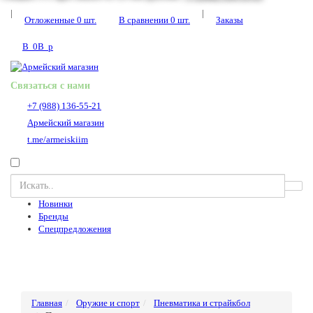
|
|
Отложенные
0
шт.
В сравнении
0
шт.
Заказы
В
0
В
p
Связаться с нами
+7 (988) 136-55-21
Армейский магазин
t.me/armeiskiim
Новинки
Бренды
Спецпредложения
Главная
Оружие и спорт
Пневматика и страйкбол