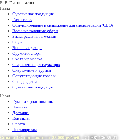
В В Главное меню
Назад
Сувенирная продукция
Галантерея
Обмундирование и снаряжение для спецоперации (СВО)
Военные головные уборы
Знаки различия и медали
Обувь
Военная одежда
Оружие и спорт
Охота и рыбалка
Снаряжение для служащих
Снаряжение и туризм
Сопутствующие товары
Спецсредства
Сувенирная продукция
Назад
Гуманитарная помощь
Памятка
Доставка
Контакты
Оплата
Поставщикам
Скидка 3% при заказе от 25 000 рублей.
+7 (988) 136-55-21