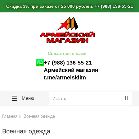
lose
lose
Скидка 3% при заказе от 25 000 рублей.
+7 (988) 136-55-21
Связаться с нами
+7 (988) 136-55-21
Армейский магазин
t.me/armeiskiim
Меню
Главная
Военная одежда
Военная одежда