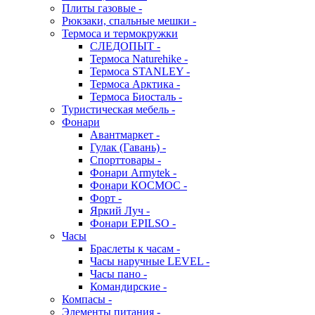
Плиты газовые -
Рюкзаки, спальные мешки -
Термоса и термокружки
СЛЕДОПЫТ -
Термоса Naturehike -
Термоса STANLEY -
Термоса Арктика -
Термоса Биосталь -
Туристическая мебель -
Фонари
Авантмаркет -
Гулак (Гавань) -
Спорттовары -
Фонари Armytek -
Фонари КОСМОС -
Форт -
Яркий Луч -
Фонари EPILSO -
Часы
Браслеты к часам -
Часы наручные LEVEL -
Часы пано -
Командирские -
Компасы -
Элементы питания -