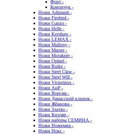
Форт -
Конончук -
Ножи Adimanti -
Ножи Firebird -
Ножи Ganzo -
Ножи Helle -
Ножи Kershaw -
Ножи LEMAX -
Ножи Mallony -
Ножи Marser -
Ножи Morakniv -
Ножи Opinel -
Ножи Ruike -
Ножи Steel Claw -
Ножи Steel Will -
Ножи Victorinox -
Ножи АиР -
Ножи Ворсма -
Ножи Дамасский клинок -
Ножи Жбанова -
Ножи Златко -
Ножи Кизляр -
Ножи наборы СЕМИНА -
Ножи Ножемир -
Ножи Нокс -