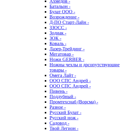
Ахмедов -
Батальон -
Булат ООО -
Возрождение -
Д-ПО Старт-Лайн -
ЗЗОСС -
Зодиак -
ЗОК -
Коваль -
Лазер-Трейдинг -
Мегатовар -
Ножи GERBER -
Ножны чехлы и дрсопутствующие
товары -
Омега Лайт -
ООО СПС Андрей -
ООО СПС Андрей -
Пивень -
Поддубный -
Промтехснаб (Ворсма) -
Разное -
Русский Булат -
Русский нож -
Садовод -
Твой Легион -