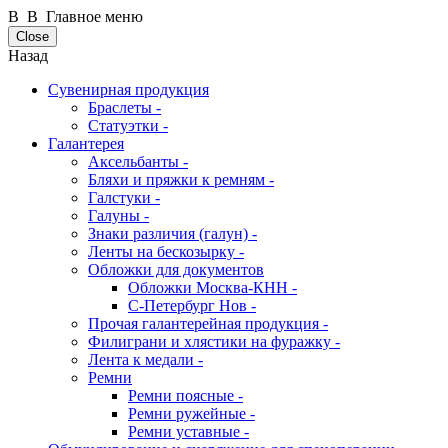
В В Главное меню
Close
Назад
Сувенирная продукция
Браслеты -
Статуэтки -
Галантерея
Аксельбанты -
Бляхи и пряжки к ремням -
Галстуки -
Галуны -
Знаки различия (галун) -
Ленты на бескозырку -
Обложки для документов
Обложки Москва-КНН -
С-Петербург Нов -
Прочая галантерейная продукция -
Филиграни и хлястики на фуражку -
Лента к медали -
Ремни
Ремни поясные -
Ремни ружейные -
Ремни уставные -