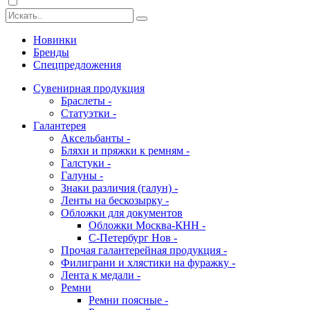
Новинки
Бренды
Спецпредложения
Сувенирная продукция
Браслеты -
Статуэтки -
Галантерея
Аксельбанты -
Бляхи и пряжки к ремням -
Галстуки -
Галуны -
Знаки различия (галун) -
Ленты на бескозырку -
Обложки для документов
Обложки Москва-КНН -
С-Петербург Нов -
Прочая галантерейная продукция -
Филиграни и хлястики на фуражку -
Лента к медали -
Ремни
Ремни поясные -