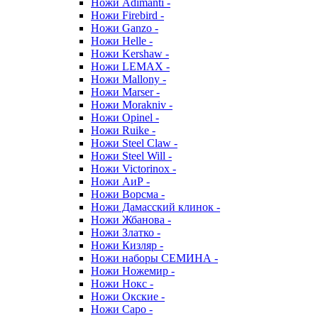
Ножи Adimanti -
Ножи Firebird -
Ножи Ganzo -
Ножи Helle -
Ножи Kershaw -
Ножи LEMAX -
Ножи Mallony -
Ножи Marser -
Ножи Morakniv -
Ножи Opinel -
Ножи Ruike -
Ножи Steel Claw -
Ножи Steel Will -
Ножи Victorinox -
Ножи АиР -
Ножи Ворсма -
Ножи Дамасский клинок -
Ножи Жбанова -
Ножи Златко -
Ножи Кизляр -
Ножи наборы СЕМИНА -
Ножи Ножемир -
Ножи Нокс -
Ножи Окские -
Ножи Саро -