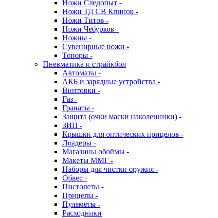
Ножи Следопыт -
Ножи ТД СВ Клинок -
Ножи Титов -
Ножи Чебурков -
Ножны -
Сувенирные ножи -
Топоры -
Пневматика и страйкбол
Автоматы -
АКБ и зарядные устройства -
Винтовки -
Газ -
Гранаты -
Защита (очки маски наколенники) -
ЗИП -
Крышки для оптических прицелов -
Лоадеры -
Магазины обоймы -
Макеты ММГ -
Наборы для чистки оружия -
Обвес -
Пистолеты -
Прицелы -
Пулеметы -
Расходники