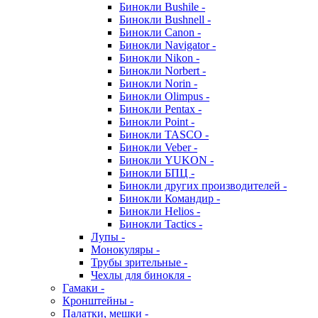
Бинокли Bushile -
Бинокли Bushnell -
Бинокли Canon -
Бинокли Navigator -
Бинокли Nikon -
Бинокли Norbert -
Бинокли Norin -
Бинокли Olimpus -
Бинокли Pentax -
Бинокли Point -
Бинокли TASCO -
Бинокли Veber -
Бинокли YUKON -
Бинокли БПЦ -
Бинокли других производителей -
Бинокли Командир -
Бинокли Helios -
Бинокли Tactics -
Лупы -
Монокуляры -
Трубы зрительные -
Чехлы для бинокля -
Гамаки -
Кронштейны -
Палатки, мешки -