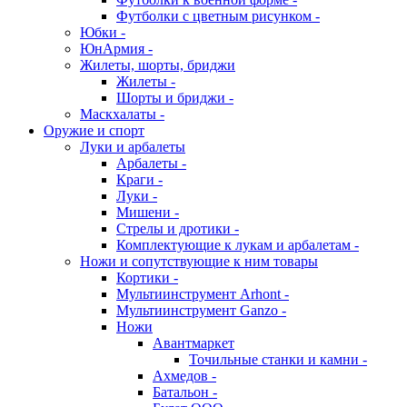
Футболки с цветным рисунком -
Юбки -
ЮнАрмия -
Жилеты, шорты, бриджи
Жилеты -
Шорты и бриджи -
Маскхалаты -
Оружие и спорт
Луки и арбалеты
Арбалеты -
Краги -
Луки -
Мишени -
Стрелы и дротики -
Комплектующие к лукам и арбалетам -
Ножи и сопутствующие к ним товары
Кортики -
Мультиинструмент Arhont -
Мультиинструмент Ganzo -
Ножи
Авантмаркет
Точильные станки и камни -
Ахмедов -
Батальон -