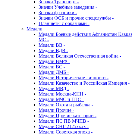
Значки Транспорт -
Значки Учебные заведения -
Значки фрачники -
Значки ФСБ и прочие спецслужбы -
Планшеты с образцами -
Медали
Медали Боевые действия Афганистан Кавказ
МС -
Медали ВВ -
Медали ВДВ -
Медали Великая Отечественная война -
Медали ВМФ -
Медали ВС -
Медали ДМБ -
Медали Исторические личности -
Медали Казачество и Российская Империя -
Медали МВД -
Медали Москва-КНН -
Медали МЧС и ГПС -
Медали Охота и рыбалка -
Медали Прочие -
Медали Прочие категории -
Медали ПС ПВ МЧПВ -
Медали СНГ 2125хххх -
Медали Советская эпоха -