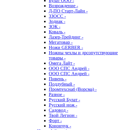
Булат ООО -
Возрождение -
Д-ПО Старт-Лайн -
ЗЗОСС -
Зодиак -
ЗОК -
Коваль -
Лазер-Трейдинг -
Мегатовар -
Ножи GERBER -
Ножны чехлы и дрсопутствующие
товары -
Омега Лайт -
ООО СПС Андрей -
ООО СПС Андрей -
Пивень -
Поддубный -
Промтехснаб (Ворсма) -
Разное -
Русский Булат -
Русский нож -
Садовод -
Твой Легион -
Форт -
Конончук -