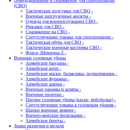
Обмундирование и снаряжение для спецоперации
(СВО)
Тактические подсумки для СВО -
Военные разгрузочные жилеты -
Одежда для военнослужащих СВО -
Рюкзаки для СВО -
Снаряжение на СВО -
Сопутствующие товары для спецоперации -
Тактическая обувь для СВО -
Тактические военные костюмы СВО -
Флаги, Шевроны Z -
Военные головные уборы
Армейские банданы -
Армейские кепи -
Армейские маски, балаклавы, подшлемники -
Армейские фуражки -
Армейские шапки -
Военные панамы и шляпы -
Военные пилотки -
Прочие головные уборы (каски, бейсболки) -
Сопутствующие товары к головным уборам -
Шапки военные зимние -
Военно-морские бескозырки -
Армейские береты -
Знаки различия и медали