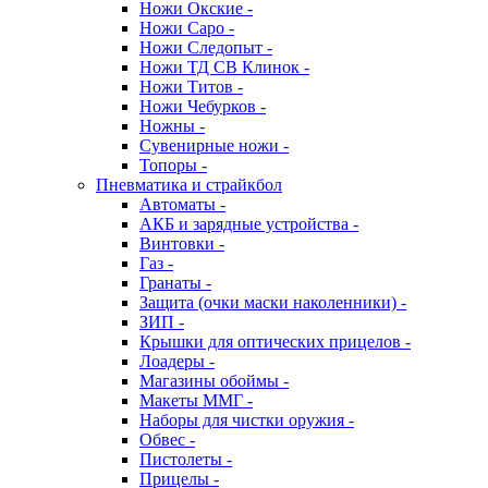
Ножи Окские -
Ножи Саро -
Ножи Следопыт -
Ножи ТД СВ Клинок -
Ножи Титов -
Ножи Чебурков -
Ножны -
Сувенирные ножи -
Топоры -
Пневматика и страйкбол
Автоматы -
АКБ и зарядные устройства -
Винтовки -
Газ -
Гранаты -
Защита (очки маски наколенники) -
ЗИП -
Крышки для оптических прицелов -
Лоадеры -
Магазины обоймы -
Макеты ММГ -
Наборы для чистки оружия -
Обвес -
Пистолеты -
Прицелы -