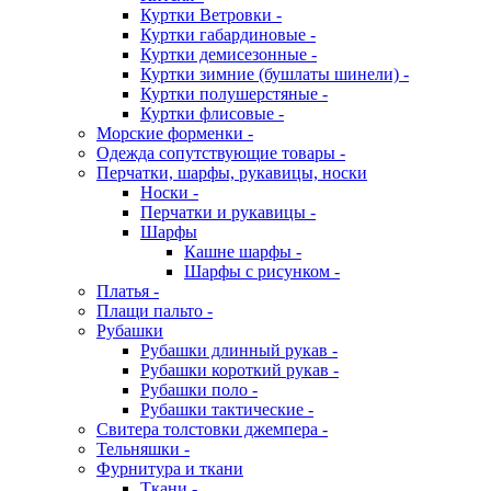
Куртки Ветровки -
Куртки габардиновые -
Куртки демисезонные -
Куртки зимние (бушлаты шинели) -
Куртки полушерстяные -
Куртки флисовые -
Морские форменки -
Одежда сопутствующие товары -
Перчатки, шарфы, рукавицы, носки
Носки -
Перчатки и рукавицы -
Шарфы
Кашне шарфы -
Шарфы с рисунком -
Платья -
Плащи пальто -
Рубашки
Рубашки длинный рукав -
Рубашки короткий рукав -
Рубашки поло -
Рубашки тактические -
Свитера толстовки джемпера -
Тельняшки -
Фурнитура и ткани
Ткани -