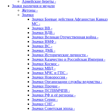
Армейские береты -
Знаки различия и медали
Жетоны -
Значки
Значки Боевые действия Афганистан Кавказ
МС -
Значки ВВ -
Значки ВДВ -
Значки Великая Отечественная война -
Значки ВМФ -
Значки ВС -
Значки ДМБ -
Значки Исторические личности -
Значки Казачество и Российская Империя -
Значки Космос -
Значки МВД -
Значки МЧС и ГПС -
Значки Новороссия -
Значки Организации службы ведомства -
Значки Прочие -
Значки ПСПВМЧПВ -
Значки РФ и её регионы -
Значки Серии -
Значки СНГ -
Значки Советская эпоха -