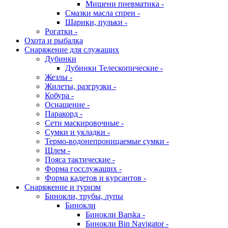
Мишени пневматика -
Смазки масла спреи -
Шарики, пульки -
Рогатки -
Охота и рыбалка
Снаряжение для служащих
Дубинки
Дубинки Телескопические -
Жезлы -
Жилеты, разгрузки -
Кобура -
Оснащение -
Паракорд -
Сети маскировочные -
Сумки и укладки -
Термо-водонепроницаемые сумки -
Шлем -
Пояса тактические -
Форма госслужащих -
Форма кадетов и курсантов -
Снаряжение и туризм
Бинокли, трубы, лупы
Бинокли
Бинокли Barska -
Бинокли Bin Navigator -