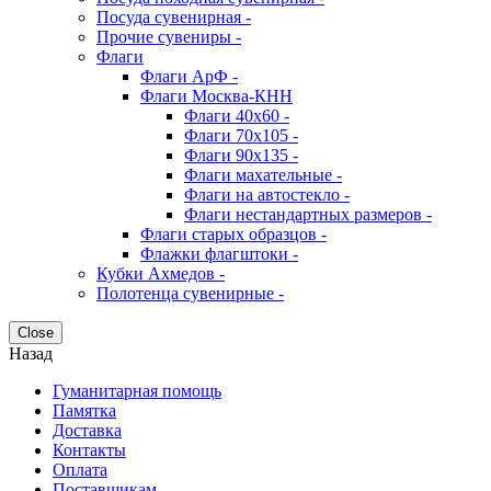
Посуда сувенирная -
Прочие сувениры -
Флаги
Флаги АрФ -
Флаги Москва-КНН
Флаги 40х60 -
Флаги 70х105 -
Флаги 90х135 -
Флаги махательные -
Флаги на автостекло -
Флаги нестандартных размеров -
Флаги старых образцов -
Флажки флагштоки -
Кубки Ахмедов -
Полотенца сувенирные -
Close
Назад
Гуманитарная помощь
Памятка
Доставка
Контакты
Оплата
Поставщикам