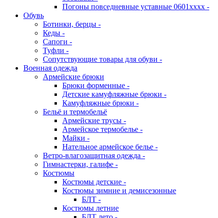
Погоны повседневные уставные 0601хххх -
Обувь
Ботинки, берцы -
Кеды -
Сапоги -
Туфли -
Сопутствующие товары для обуви -
Военная одежда
Армейские брюки
Брюки форменные -
Детские камуфляжные брюки -
Камуфляжные брюки -
Бельё и термобельё
Армейские трусы -
Армейское термобелье -
Майки -
Нательное армейское белье -
Ветро-влагозащитная одежда -
Гимнастерки, галифе -
Костюмы
Костюмы детские -
Костюмы зимние и демисезонные
БЛТ -
Костюмы летние
БЛТ лето -