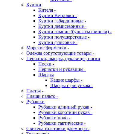
Куртки
Кителя -
Куртки Ветровки -
Куртки габардиновые -
Куртки демисезонные -
Куртки зимние (бушлаты шинели) -
Куртки полушерстяные -
Куртки флисовые -
Морские форменки -
Одежда сопутствующие товары -
Перчатки, шарфы, рукавицы, носки
Носки -
Перчатки и рукавицы -
Шарфы
Кашне шарфы -
Шарфы с рисунком -
Платья -
Плащи пальто -
Рубашки
Рубашки длинный рукав -
Рубашки короткий рукав -
Рубашки поло -
Рубашки тактические -
Свитера толстовки джемпера -
Тельняшки -