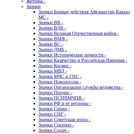
Жетоны -
Значки
Значки Боевые действия Афганистан Кавказ
МС -
Значки ВВ -
Значки ВДВ -
Значки Великая Отечественная война -
Значки ВМФ -
Значки ВС -
Значки ДМБ -
Значки Исторические личности -
Значки Казачество и Российская Империя -
Значки Космос -
Значки МВД -
Значки МЧС и ГПС -
Значки Новороссия -
Значки Организации службы ведомства -
Значки Прочие -
Значки ПСПВМЧПВ -
Значки РФ и её регионы -
Значки Серии -
Значки СНГ -
Значки Советская эпоха -
Значки Спецназ -
Значки Спорт -