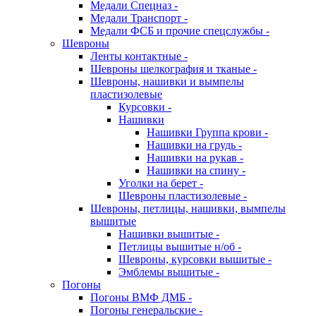
Медали Спецназ -
Медали Транспорт -
Медали ФСБ и прочие спецслужбы -
Шевроны
Ленты контактные -
Шевроны шелкография и тканые -
Шевроны, нашивки и вымпелы
пластизолевые
Курсовки -
Нашивки
Нашивки Группа крови -
Нашивки на грудь -
Нашивки на рукав -
Нашивки на спину -
Уголки на берет -
Шевроны пластизолевые -
Шевроны, петлицы, нашивки, вымпелы
вышитые
Нашивки вышитые -
Петлицы вышитые н/об -
Шевроны, курсовки вышитые -
Эмблемы вышитые -
Погоны
Погоны ВМФ ДМБ -
Погоны генеральские -