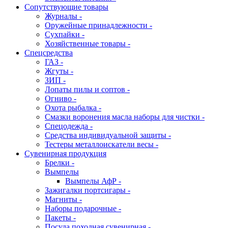
Сопутствующие товары
Журналы -
Оружейные принадлежности -
Сухпайки -
Хозяйственные товары -
Спецсредства
ГАЗ -
Жгуты -
ЗИП -
Лопаты пилы и соптов -
Огниво -
Охота рыбалка -
Смазки воронения масла наборы для чистки -
Спецодежда -
Средства индивидуальной защиты -
Тестеры металлоискатели весы -
Сувенирная продукция
Брелки -
Вымпелы
Вымпелы АфР -
Зажигалки портсигары -
Магниты -
Наборы подарочные -
Пакеты -
Посуда походная сувенирная -