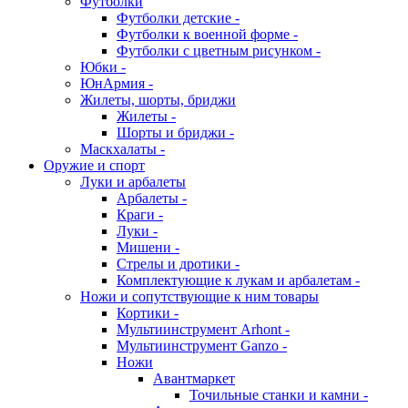
Футболки
Футболки детские -
Футболки к военной форме -
Футболки с цветным рисунком -
Юбки -
ЮнАрмия -
Жилеты, шорты, бриджи
Жилеты -
Шорты и бриджи -
Маскхалаты -
Оружие и спорт
Луки и арбалеты
Арбалеты -
Краги -
Луки -
Мишени -
Стрелы и дротики -
Комплектующие к лукам и арбалетам -
Ножи и сопутствующие к ним товары
Кортики -
Мультиинструмент Arhont -
Мультиинструмент Ganzo -
Ножи
Авантмаркет
Точильные станки и камни -