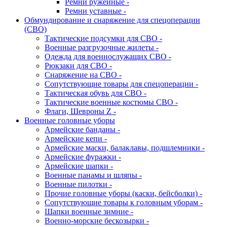
Ремни ружейные -
Ремни уставные -
Обмундирование и снаряжение для спецоперации
(СВО)
Тактические подсумки для СВО -
Военные разгрузочные жилеты -
Одежда для военнослужащих СВО -
Рюкзаки для СВО -
Снаряжение на СВО -
Сопутствующие товары для спецоперации -
Тактическая обувь для СВО -
Тактические военные костюмы СВО -
Флаги, Шевроны Z -
Военные головные уборы
Армейские банданы -
Армейские кепи -
Армейские маски, балаклавы, подшлемники -
Армейские фуражки -
Армейские шапки -
Военные панамы и шляпы -
Военные пилотки -
Прочие головные уборы (каски, бейсболки) -
Сопутствующие товары к головным уборам -
Шапки военные зимние -
Военно-морские бескозырки -