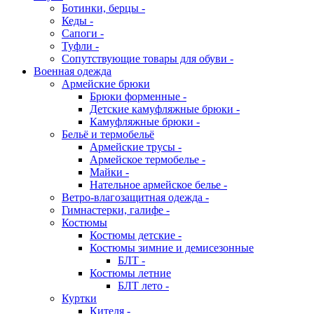
Ботинки, берцы -
Кеды -
Сапоги -
Туфли -
Сопутствующие товары для обуви -
Военная одежда
Армейские брюки
Брюки форменные -
Детские камуфляжные брюки -
Камуфляжные брюки -
Бельё и термобельё
Армейские трусы -
Армейское термобелье -
Майки -
Нательное армейское белье -
Ветро-влагозащитная одежда -
Гимнастерки, галифе -
Костюмы
Костюмы детские -
Костюмы зимние и демисезонные
БЛТ -
Костюмы летние
БЛТ лето -
Куртки
Кителя -