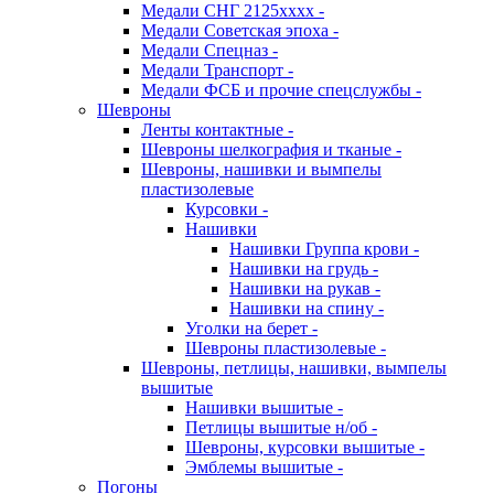
Медали СНГ 2125хххх -
Медали Советская эпоха -
Медали Спецназ -
Медали Транспорт -
Медали ФСБ и прочие спецслужбы -
Шевроны
Ленты контактные -
Шевроны шелкография и тканые -
Шевроны, нашивки и вымпелы
пластизолевые
Курсовки -
Нашивки
Нашивки Группа крови -
Нашивки на грудь -
Нашивки на рукав -
Нашивки на спину -
Уголки на берет -
Шевроны пластизолевые -
Шевроны, петлицы, нашивки, вымпелы
вышитые
Нашивки вышитые -
Петлицы вышитые н/об -
Шевроны, курсовки вышитые -
Эмблемы вышитые -
Погоны