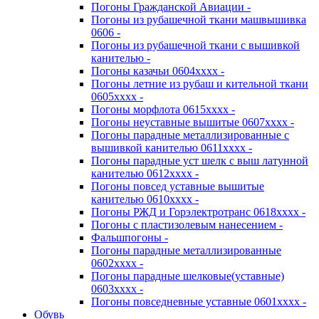
Погоны Гражданской Авиации -
Погоны из рубашечной ткани машвышивка
0606 -
Погоны из рубашечной ткани с вышивкой
канителью -
Погоны казачьи 0604хххх -
Погоны летние из рубаш и кительной ткани
0605хххх -
Погоны морфлота 0615хххх -
Погоны неуставные вышитые 0607хххх -
Погоны парадные металлизированные с
вышивкой канителью 0611хххх -
Погоны парадные уст шелк с выш латунной
канителью 0612хххх -
Погоны повсед уставные вышитые
канителью 0610хххх -
Погоны РЖД и Горэлектротранс 0618хххх -
Погоны с пластизолевым нанесением -
Фальшпогоны -
Погоны парадные металлизированные
0602хххх -
Погоны парадные шелковые(уставные)
0603хххх -
Погоны повседневные уставные 0601хххх -
Обувь