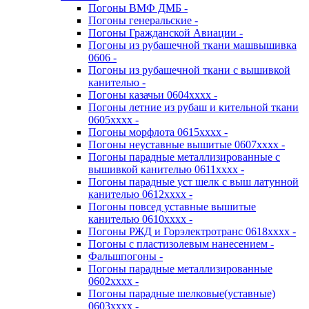
Погоны ВМФ ДМБ -
Погоны генеральские -
Погоны Гражданской Авиации -
Погоны из рубашечной ткани машвышивка
0606 -
Погоны из рубашечной ткани с вышивкой
канителью -
Погоны казачьи 0604хххх -
Погоны летние из рубаш и кительной ткани
0605хххх -
Погоны морфлота 0615хххх -
Погоны неуставные вышитые 0607хххх -
Погоны парадные металлизированные с
вышивкой канителью 0611хххх -
Погоны парадные уст шелк с выш латунной
канителью 0612хххх -
Погоны повсед уставные вышитые
канителью 0610хххх -
Погоны РЖД и Горэлектротранс 0618хххх -
Погоны с пластизолевым нанесением -
Фальшпогоны -
Погоны парадные металлизированные
0602хххх -
Погоны парадные шелковые(уставные)
0603хххх -