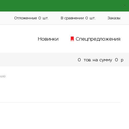
Отложенные
0
шт.
В сравнении
0
шт.
Заказы
Новинки
Спецпредложения
0
тов. на сумму
0
p
ние