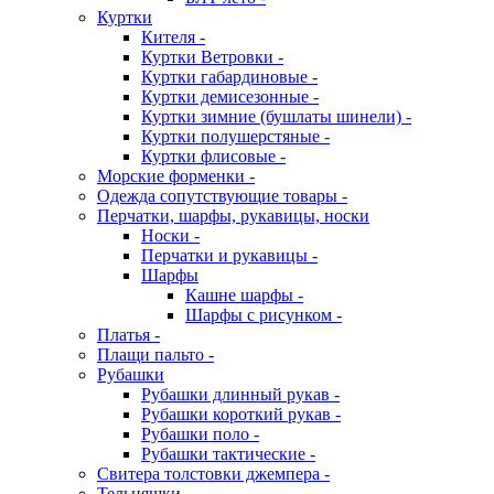
Куртки
Кителя -
Куртки Ветровки -
Куртки габардиновые -
Куртки демисезонные -
Куртки зимние (бушлаты шинели) -
Куртки полушерстяные -
Куртки флисовые -
Морские форменки -
Одежда сопутствующие товары -
Перчатки, шарфы, рукавицы, носки
Носки -
Перчатки и рукавицы -
Шарфы
Кашне шарфы -
Шарфы с рисунком -
Платья -
Плащи пальто -
Рубашки
Рубашки длинный рукав -
Рубашки короткий рукав -
Рубашки поло -
Рубашки тактические -
Свитера толстовки джемпера -
Тельняшки -