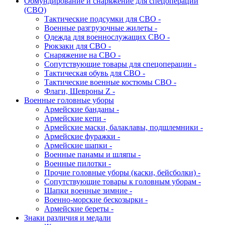
Обмундирование и снаряжение для спецоперации
(СВО)
Тактические подсумки для СВО -
Военные разгрузочные жилеты -
Одежда для военнослужащих СВО -
Рюкзаки для СВО -
Снаряжение на СВО -
Сопутствующие товары для спецоперации -
Тактическая обувь для СВО -
Тактические военные костюмы СВО -
Флаги, Шевроны Z -
Военные головные уборы
Армейские банданы -
Армейские кепи -
Армейские маски, балаклавы, подшлемники -
Армейские фуражки -
Армейские шапки -
Военные панамы и шляпы -
Военные пилотки -
Прочие головные уборы (каски, бейсболки) -
Сопутствующие товары к головным уборам -
Шапки военные зимние -
Военно-морские бескозырки -
Армейские береты -
Знаки различия и медали