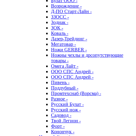
Булат ООО -
Возрождение -
Д-ПО Старт-Лайн -
ЗЗОСС -
Зодиак -
ЗОК -
Коваль -
Лазер-Трейдинг -
Мегатовар -
Ножи GERBER -
Ножны чехлы и дрсопутствующие
товары -
Омега Лайт -
ООО СПС Андрей -
ООО СПС Андрей -
Пивень -
Поддубный -
Промтехснаб (Ворсма) -
Разное -
Русский Булат -
Русский нож -
Садовод -
Твой Легион -
Форт -
Конончук -