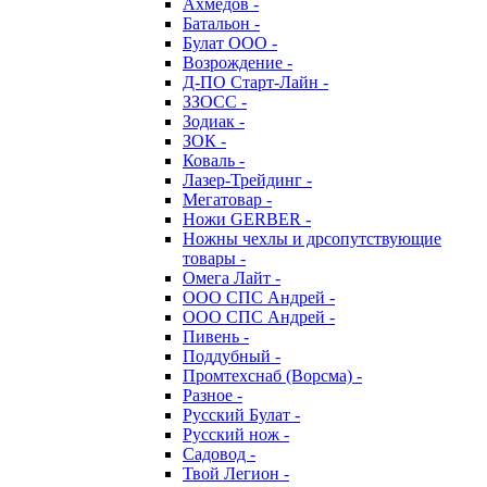
Ахмедов -
Батальон -
Булат ООО -
Возрождение -
Д-ПО Старт-Лайн -
ЗЗОСС -
Зодиак -
ЗОК -
Коваль -
Лазер-Трейдинг -
Мегатовар -
Ножи GERBER -
Ножны чехлы и дрсопутствующие
товары -
Омега Лайт -
ООО СПС Андрей -
ООО СПС Андрей -
Пивень -
Поддубный -
Промтехснаб (Ворсма) -
Разное -
Русский Булат -
Русский нож -
Садовод -
Твой Легион -