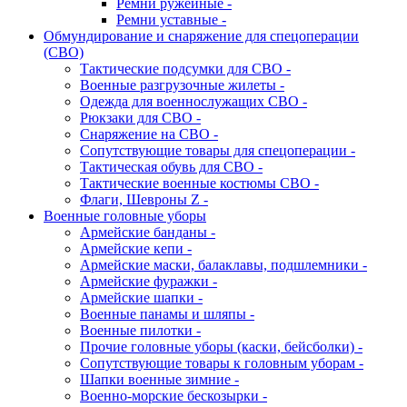
Ремни ружейные -
Ремни уставные -
Обмундирование и снаряжение для спецоперации
(СВО)
Тактические подсумки для СВО -
Военные разгрузочные жилеты -
Одежда для военнослужащих СВО -
Рюкзаки для СВО -
Снаряжение на СВО -
Сопутствующие товары для спецоперации -
Тактическая обувь для СВО -
Тактические военные костюмы СВО -
Флаги, Шевроны Z -
Военные головные уборы
Армейские банданы -
Армейские кепи -
Армейские маски, балаклавы, подшлемники -
Армейские фуражки -
Армейские шапки -
Военные панамы и шляпы -
Военные пилотки -
Прочие головные уборы (каски, бейсболки) -
Сопутствующие товары к головным уборам -
Шапки военные зимние -
Военно-морские бескозырки -