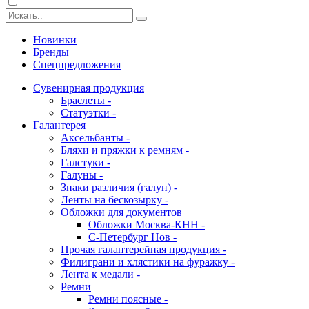
Новинки
Бренды
Спецпредложения
Сувенирная продукция
Браслеты -
Статуэтки -
Галантерея
Аксельбанты -
Бляхи и пряжки к ремням -
Галстуки -
Галуны -
Знаки различия (галун) -
Ленты на бескозырку -
Обложки для документов
Обложки Москва-КНН -
С-Петербург Нов -
Прочая галантерейная продукция -
Филиграни и хлястики на фуражку -
Лента к медали -
Ремни
Ремни поясные -