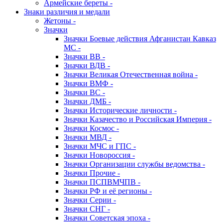
Армейские береты -
Знаки различия и медали
Жетоны -
Значки
Значки Боевые действия Афганистан Кавказ
МС -
Значки ВВ -
Значки ВДВ -
Значки Великая Отечественная война -
Значки ВМФ -
Значки ВС -
Значки ДМБ -
Значки Исторические личности -
Значки Казачество и Российская Империя -
Значки Космос -
Значки МВД -
Значки МЧС и ГПС -
Значки Новороссия -
Значки Организации службы ведомства -
Значки Прочие -
Значки ПСПВМЧПВ -
Значки РФ и её регионы -
Значки Серии -
Значки СНГ -
Значки Советская эпоха -