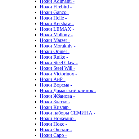
Ножи Adimanti -
Ножи Firebird -
Ножи Ganzo -
Ножи Helle -
Ножи Kershaw -
Ножи LEMAX -
Ножи Mallony -
Ножи Marser -
Ножи Morakniv -
Ножи Opinel -
Ножи Ruike -
Ножи Steel Claw -
Ножи Steel Will -
Ножи Victorinox -
Ножи АиР -
Ножи Ворсма -
Ножи Дамасский клинок -
Ножи Жбанова -
Ножи Златко -
Ножи Кизляр -
Ножи наборы СЕМИНА -
Ножи Ножемир -
Ножи Нокс -
Ножи Окские -
Ножи Саро -