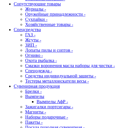
Сопутствующие товары
Журналы -
Оружейные принадлежности -
Сухпайки -
Хозяйственные товары -
Спецсредства
ГАЗ -
Жгуты -
ЗИП -
Лопаты пилы и соптов -
Огниво -
Охота рыбалка -
Смазки воронения масла наборы для чистки -
Спецодежда -
Средства индивидуальной защиты -
Тестеры металлоискатели весы -
Сувенирная продукция
Брелки -
Вымпелы
Вымпелы АфР -
Зажигалки портсигары -
Магниты -
Наборы подарочные -
Пакеты -
Посуда походная сувенирная -