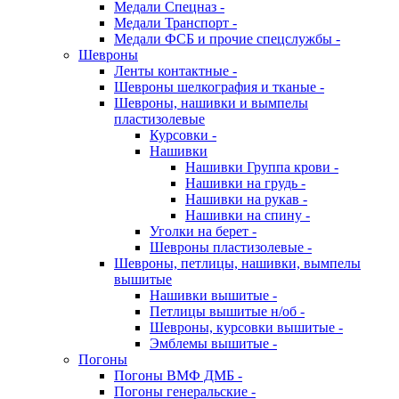
Медали Спецназ -
Медали Транспорт -
Медали ФСБ и прочие спецслужбы -
Шевроны
Ленты контактные -
Шевроны шелкография и тканые -
Шевроны, нашивки и вымпелы
пластизолевые
Курсовки -
Нашивки
Нашивки Группа крови -
Нашивки на грудь -
Нашивки на рукав -
Нашивки на спину -
Уголки на берет -
Шевроны пластизолевые -
Шевроны, петлицы, нашивки, вымпелы
вышитые
Нашивки вышитые -
Петлицы вышитые н/об -
Шевроны, курсовки вышитые -
Эмблемы вышитые -
Погоны
Погоны ВМФ ДМБ -
Погоны генеральские -