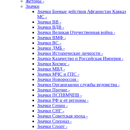
Жетоны -
Значки
Значки Боевые действия Афганистан Кавказ
МС -
Значки ВВ -
Значки ВДВ -
Значки Великая Отечественная война -
Значки ВМФ -
Значки ВС -
Значки ДМБ -
Значки Исторические личности -
Значки Казачество и Российская Империя -
Значки Космос -
Значки МВД -
Значки МЧС и ГПС -
Значки Новороссия -
Значки Организации службы ведомства -
Значки Прочие -
Значки ПСПВМЧПВ -
Значки РФ и её регионы -
Значки Серии -
Значки СНГ -
Значки Советская эпоха -
Значки Спецназ -
Значки Спорт -