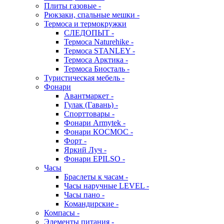
Плиты газовые -
Рюкзаки, спальные мешки -
Термоса и термокружки
СЛЕДОПЫТ -
Термоса Naturehike -
Термоса STANLEY -
Термоса Арктика -
Термоса Биосталь -
Туристическая мебель -
Фонари
Авантмаркет -
Гулак (Гавань) -
Спорттовары -
Фонари Armytek -
Фонари КОСМОС -
Форт -
Яркий Луч -
Фонари EPILSO -
Часы
Браслеты к часам -
Часы наручные LEVEL -
Часы пано -
Командирские -
Компасы -
Элементы питания -