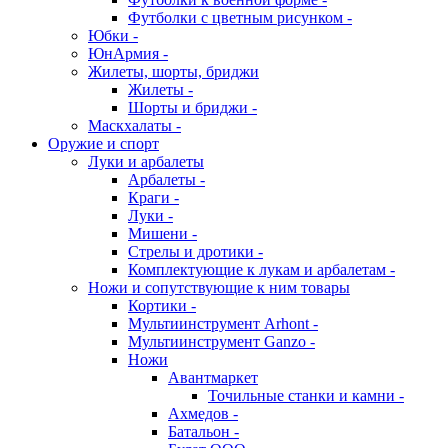
Футболки с цветным рисунком -
Юбки -
ЮнАрмия -
Жилеты, шорты, бриджи
Жилеты -
Шорты и бриджи -
Маскхалаты -
Оружие и спорт
Луки и арбалеты
Арбалеты -
Краги -
Луки -
Мишени -
Стрелы и дротики -
Комплектующие к лукам и арбалетам -
Ножи и сопутствующие к ним товары
Кортики -
Мультиинструмент Arhont -
Мультиинструмент Ganzo -
Ножи
Авантмаркет
Точильные станки и камни -
Ахмедов -
Батальон -