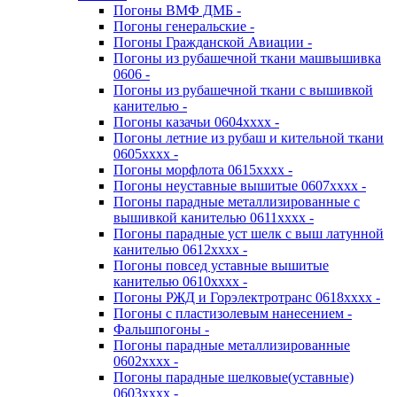
Погоны ВМФ ДМБ -
Погоны генеральские -
Погоны Гражданской Авиации -
Погоны из рубашечной ткани машвышивка
0606 -
Погоны из рубашечной ткани с вышивкой
канителью -
Погоны казачьи 0604хххх -
Погоны летние из рубаш и кительной ткани
0605хххх -
Погоны морфлота 0615хххх -
Погоны неуставные вышитые 0607хххх -
Погоны парадные металлизированные с
вышивкой канителью 0611хххх -
Погоны парадные уст шелк с выш латунной
канителью 0612хххх -
Погоны повсед уставные вышитые
канителью 0610хххх -
Погоны РЖД и Горэлектротранс 0618хххх -
Погоны с пластизолевым нанесением -
Фальшпогоны -
Погоны парадные металлизированные
0602хххх -
Погоны парадные шелковые(уставные)
0603хххх -