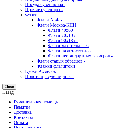
Посуда сувенирная -
Прочие сувениры -
Флаги
Флаги АрФ -
Флаги Москва-КНН
Флаги 40х60 -
Флаги 70х105 -
Флаги 90х135 -
Флаги махательные -
Флаги на автостекло -
Флаги нестандартных размеров -
Флаги старых образцов -
Флажки флагштоки -
Кубки Ахмедов -
Полотенца сувенирные -
Close
Назад
Гуманитарная помощь
Памятка
Доставка
Контакты
Оплата
Поставщикам