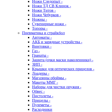
Ножи Следопыт -
Ножи ТД СВ Клинок -
Ножи Титов -
Ножи Чебурков -
Ножны -
Сувенирные ножи -
Топоры -
Пневматика и страйкбол
Автоматы -
АКБ и зарядные устройства -
Винтовки -
Газ -
Гранаты -
Защита (очки маски наколенники) -
ЗИП -
Крышки для оптических прицелов -
Лоадеры -
Магазины обоймы -
Макеты ММГ -
Наборы для чистки оружия -
Обвес -
Пистолеты -
Прицелы -
Пулеметы -
Расходники