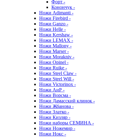
Форт -
Конончук -
Ножи Adimanti -
Ножи Firebird -
Ножи Ganzo -
Ножи Helle -
Ножи Kershaw -
Ножи LEMAX -
Ножи Mallony -
Ножи Marser -
Ножи Morakniv -
Ножи Opinel -
Ножи Ruike -
Ножи Steel Claw -
Ножи Steel Will -
Ножи Victorinox -
Ножи АиР -
Ножи Ворсма -
Ножи Дамасский клинок -
Ножи Жбанова -
Ножи Златко -
Ножи Кизляр -
Ножи наборы СЕМИНА -
Ножи Ножемир -
Ножи Нокс -