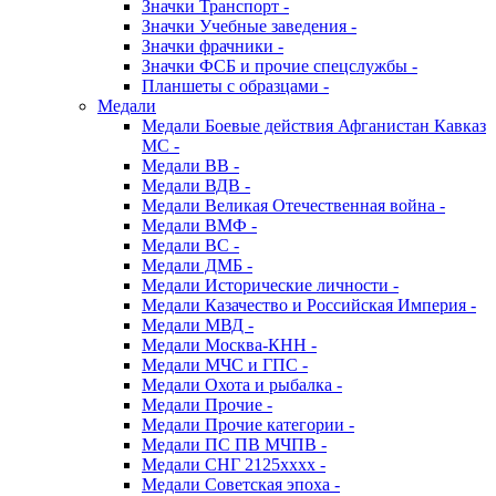
Значки Транспорт -
Значки Учебные заведения -
Значки фрачники -
Значки ФСБ и прочие спецслужбы -
Планшеты с образцами -
Медали
Медали Боевые действия Афганистан Кавказ
МС -
Медали ВВ -
Медали ВДВ -
Медали Великая Отечественная война -
Медали ВМФ -
Медали ВС -
Медали ДМБ -
Медали Исторические личности -
Медали Казачество и Российская Империя -
Медали МВД -
Медали Москва-КНН -
Медали МЧС и ГПС -
Медали Охота и рыбалка -
Медали Прочие -
Медали Прочие категории -
Медали ПС ПВ МЧПВ -
Медали СНГ 2125хххх -
Медали Советская эпоха -