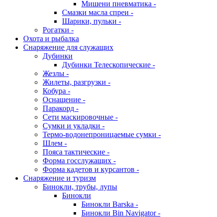
Мишени пневматика -
Смазки масла спреи -
Шарики, пульки -
Рогатки -
Охота и рыбалка
Снаряжение для служащих
Дубинки
Дубинки Телескопические -
Жезлы -
Жилеты, разгрузки -
Кобура -
Оснащение -
Паракорд -
Сети маскировочные -
Сумки и укладки -
Термо-водонепроницаемые сумки -
Шлем -
Пояса тактические -
Форма госслужащих -
Форма кадетов и курсантов -
Снаряжение и туризм
Бинокли, трубы, лупы
Бинокли
Бинокли Barska -
Бинокли Bin Navigator -