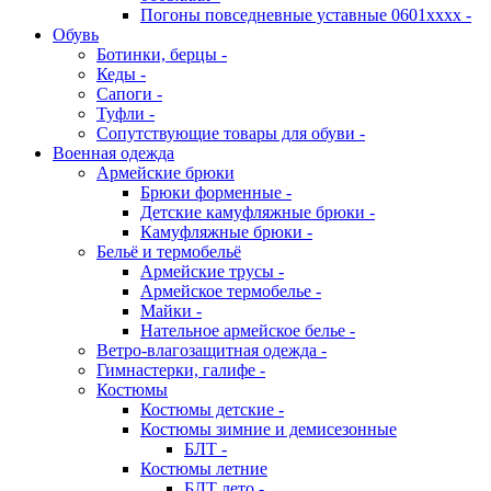
Погоны повседневные уставные 0601хххх -
Обувь
Ботинки, берцы -
Кеды -
Сапоги -
Туфли -
Сопутствующие товары для обуви -
Военная одежда
Армейские брюки
Брюки форменные -
Детские камуфляжные брюки -
Камуфляжные брюки -
Бельё и термобельё
Армейские трусы -
Армейское термобелье -
Майки -
Нательное армейское белье -
Ветро-влагозащитная одежда -
Гимнастерки, галифе -
Костюмы
Костюмы детские -
Костюмы зимние и демисезонные
БЛТ -
Костюмы летние
БЛТ лето -