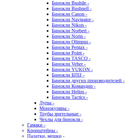
Бинокли Bushile -
Бинокли Bushnell -
Бинокли Canon -
Бинокли Navigator -
Бинокли Nikon -
Бинокли Norbert -
Бинокли Norin -
Бинокли Olimpus -
Бинокли Pentax -
Бинокли Point -
Бинокли TASCO -
Бинокли Veber -
Бинокли YUKON -
Бинокли БПЦ -
Бинокли других производителей -
Бинокли Командир -
Бинокли Helios -
Бинокли Tactics -
Лупы -
Монокуляры -
Трубы зрительные -
Чехлы для бинокля -
Гамаки -
Кронштейны -
Палатки, мешки -