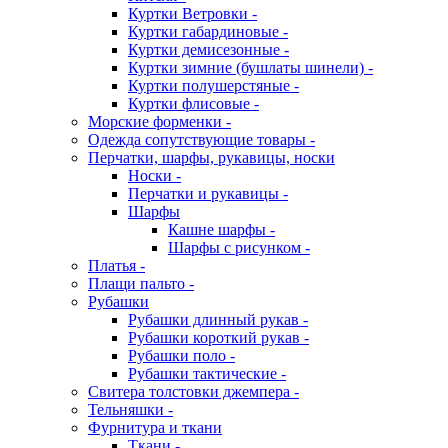
Куртки Ветровки -
Куртки габардиновые -
Куртки демисезонные -
Куртки зимние (бушлаты шинели) -
Куртки полушерстяные -
Куртки флисовые -
Морские форменки -
Одежда сопутствующие товары -
Перчатки, шарфы, рукавицы, носки
Носки -
Перчатки и рукавицы -
Шарфы
Кашне шарфы -
Шарфы с рисунком -
Платья -
Плащи пальто -
Рубашки
Рубашки длинный рукав -
Рубашки короткий рукав -
Рубашки поло -
Рубашки тактические -
Свитера толстовки джемпера -
Тельняшки -
Фурнитура и ткани
Ткани -