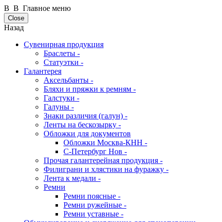
В В Главное меню
Close
Назад
Сувенирная продукция
Браслеты -
Статуэтки -
Галантерея
Аксельбанты -
Бляхи и пряжки к ремням -
Галстуки -
Галуны -
Знаки различия (галун) -
Ленты на бескозырку -
Обложки для документов
Обложки Москва-КНН -
С-Петербург Нов -
Прочая галантерейная продукция -
Филиграни и хлястики на фуражку -
Лента к медали -
Ремни
Ремни поясные -
Ремни ружейные -
Ремни уставные -