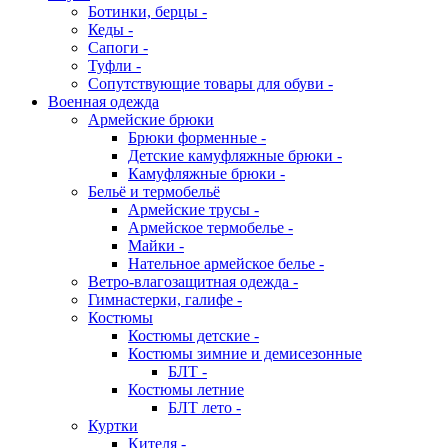
Ботинки, берцы -
Кеды -
Сапоги -
Туфли -
Сопутствующие товары для обуви -
Военная одежда
Армейские брюки
Брюки форменные -
Детские камуфляжные брюки -
Камуфляжные брюки -
Бельё и термобельё
Армейские трусы -
Армейское термобелье -
Майки -
Нательное армейское белье -
Ветро-влагозащитная одежда -
Гимнастерки, галифе -
Костюмы
Костюмы детские -
Костюмы зимние и демисезонные
БЛТ -
Костюмы летние
БЛТ лето -
Куртки
Кителя -