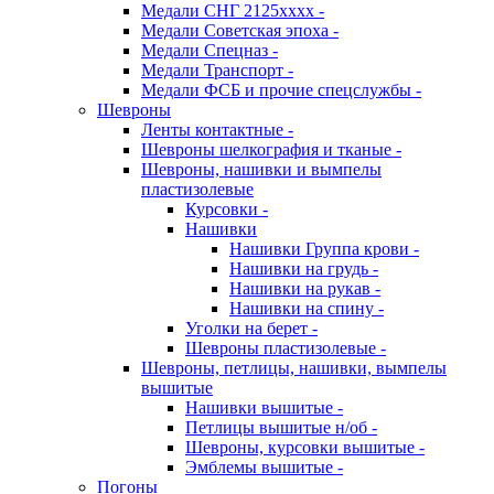
Медали СНГ 2125хххх -
Медали Советская эпоха -
Медали Спецназ -
Медали Транспорт -
Медали ФСБ и прочие спецслужбы -
Шевроны
Ленты контактные -
Шевроны шелкография и тканые -
Шевроны, нашивки и вымпелы
пластизолевые
Курсовки -
Нашивки
Нашивки Группа крови -
Нашивки на грудь -
Нашивки на рукав -
Нашивки на спину -
Уголки на берет -
Шевроны пластизолевые -
Шевроны, петлицы, нашивки, вымпелы
вышитые
Нашивки вышитые -
Петлицы вышитые н/об -
Шевроны, курсовки вышитые -
Эмблемы вышитые -
Погоны