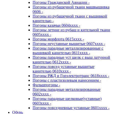
Погоны Гражданской Авиации -
Погоны из рубашечной ткани машвышивка
0606 -
Погоны из рубашечной ткани с вышивкой
канителью -
Погоны казачьи 0604хххх -
Погоны летние из рубаш и кительной ткани
0605хххх -
Погоны морфлота 0615хххх -
Погоны неуставные вышитые 0607хххх -
Погоны парадные металлизированные с
вышивкой канителью 0611хххх -
Погоны парадные уст шелк с выш латунной
канителью 0612хххх -
Погоны повсед уставные вышитые
канителью 0610хххх -
Погоны РЖД и Горэлектротранс 0618хххх -
Погоны с пластизолевым нанесением -
Фальшпогоны -
Погоны парадные металлизированные
0602хххх -
Погоны парадные шелковые(уставные)
0603хххх -
Погоны повседневные уставные 0601хххх -
Обувь