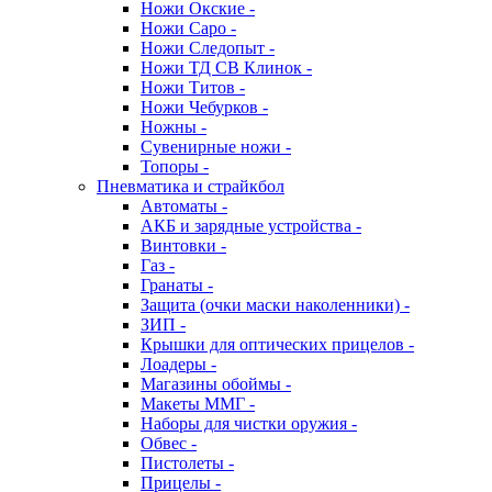
Ножи Окские -
Ножи Саро -
Ножи Следопыт -
Ножи ТД СВ Клинок -
Ножи Титов -
Ножи Чебурков -
Ножны -
Сувенирные ножи -
Топоры -
Пневматика и страйкбол
Автоматы -
АКБ и зарядные устройства -
Винтовки -
Газ -
Гранаты -
Защита (очки маски наколенники) -
ЗИП -
Крышки для оптических прицелов -
Лоадеры -
Магазины обоймы -
Макеты ММГ -
Наборы для чистки оружия -
Обвес -
Пистолеты -
Прицелы -