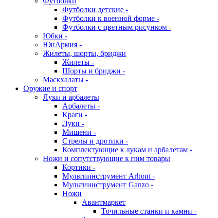
Футболки
Футболки детские -
Футболки к военной форме -
Футболки с цветным рисунком -
Юбки -
ЮнАрмия -
Жилеты, шорты, бриджи
Жилеты -
Шорты и бриджи -
Маскхалаты -
Оружие и спорт
Луки и арбалеты
Арбалеты -
Краги -
Луки -
Мишени -
Стрелы и дротики -
Комплектующие к лукам и арбалетам -
Ножи и сопутствующие к ним товары
Кортики -
Мультиинструмент Arhont -
Мультиинструмент Ganzo -
Ножи
Авантмаркет
Точильные станки и камни -