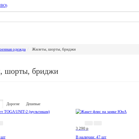
СВО)
оенная одежда
Жилеты, шорты, бриджи
, шорты, бриджи
Дорогие
Дешевые
3 290
p
 шт
В наличии: 47 шт