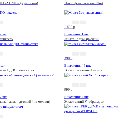
TOGA UNIT-2 (мультикам)
Жакет флис на замке ЮнА
1 690
p
2 шт
В наличии: 1 шт
 пиксель
Жилет Зодиак цв.синий
390
p
 шт
В наличии: 44 шт.
льный ДПС ткань сетка
Жилет сигнальный лимон
990
p
7 шт.
В наличии: 4 шт
ьный лимон детский ( на молнии)
Жилет синий V- обр.вырез