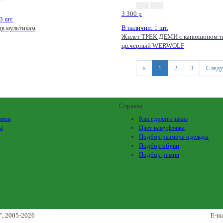
3 300
p
3 шт.
В наличии: 1 шт.
цв.мультикам
Жилет ТРЕК ДЕМИ с капюшоном тк
цв.черный WERWOLF
Previous
«
1
2
3
След
Справка
вязи
Как сделать заказ
ы
Цвет камуфляжа
Подбор размера одежды
Подбор обуви
Подбор ремня
"
, 2005-2026
E-ma