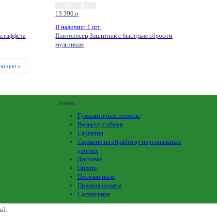
13 390
p
В наличии: 1 шт.
.таффета
Плитоносец Защитник с быстрым сбросом
мультикам
Next
ующая »
Меню
Гуманитарная помощь
Возврат и обмен
Гарантия
Согласие на обработку персональных
данных
Доставка
Оплата
Поставщикам
Правила оплаты
Соглашение
il:
army_magazin2n@mail.ru