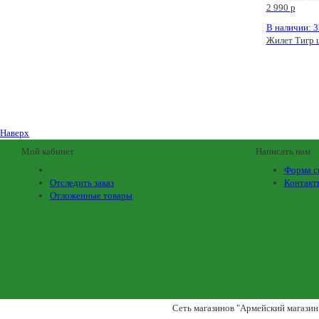
2 990
p
В наличии: 3
Жилет Тигр 
Наверх
Мой кабинет
Написать нам
Форма с
Отследить заказ
Контакт
Отложенные товары
Сеть магазинов "Армейский магазин