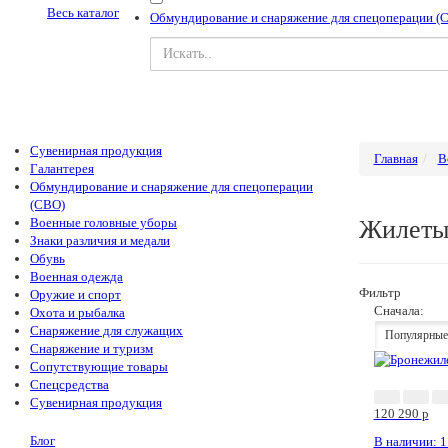
Весь каталог
Обмундирование и снаряжение для спецоперации (
Сувенирная продукция
Главная
В
Галантерея
Обмундирование и снаряжение для спецоперации
(СВО)
Военные головные уборы
Жилеты
Знаки различия и медали
Обувь
Военная одежда
Фильтр
Оружие и спорт
Сначала:
Охота и рыбалка
Снаряжение для служащих
Популярные
Снаряжение и туризм
Сопутствующие товары
Спецсредства
Сувенирная продукция
120 290
p
Блог
В наличии: 1