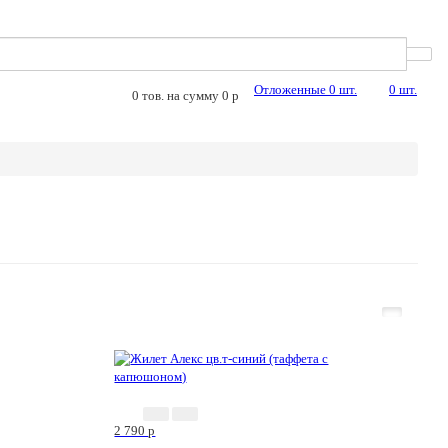
Отложенные
0
шт.
0
шт.
0
тов. на сумму
0
p
2 790
p