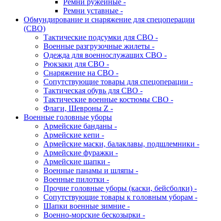
Ремни ружейные -
Ремни уставные -
Обмундирование и снаряжение для спецоперации
(СВО)
Тактические подсумки для СВО -
Военные разгрузочные жилеты -
Одежда для военнослужащих СВО -
Рюкзаки для СВО -
Снаряжение на СВО -
Сопутствующие товары для спецоперации -
Тактическая обувь для СВО -
Тактические военные костюмы СВО -
Флаги, Шевроны Z -
Военные головные уборы
Армейские банданы -
Армейские кепи -
Армейские маски, балаклавы, подшлемники -
Армейские фуражки -
Армейские шапки -
Военные панамы и шляпы -
Военные пилотки -
Прочие головные уборы (каски, бейсболки) -
Сопутствующие товары к головным уборам -
Шапки военные зимние -
Военно-морские бескозырки -