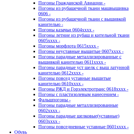
Погоны Гражданской Авиации -
Погоны из рубашечной ткани машвышивка
0606 -
Погоны из рубашечной ткани с вышивкой
канителью -
Погоны казачьи 0604хххх -
Погоны летние из рубаш и кительной ткани
0605хххх -
Погоны морфлота 0615хххх -
Погоны неуставные вышитые 0607хххх -
Погоны парадные металлизированные с
вышивкой канителью 0611хххх -
Погоны парадные уст шелк с выш латунной
канителью 0612хххх -
Погоны повсед уставные вышитые
канителью 0610хххх -
Погоны РЖД и Горэлектротранс 0618хххх -
Погоны с пластизолевым нанесением -
Фальшпогоны -
Погоны парадные металлизированные
0602хххх -
Погоны парадные шелковые(уставные)
0603хххх -
Погоны повседневные уставные 0601хххх -
Обувь