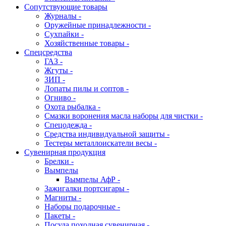
Сопутствующие товары
Журналы -
Оружейные принадлежности -
Сухпайки -
Хозяйственные товары -
Спецсредства
ГАЗ -
Жгуты -
ЗИП -
Лопаты пилы и соптов -
Огниво -
Охота рыбалка -
Смазки воронения масла наборы для чистки -
Спецодежда -
Средства индивидуальной защиты -
Тестеры металлоискатели весы -
Сувенирная продукция
Брелки -
Вымпелы
Вымпелы АфР -
Зажигалки портсигары -
Магниты -
Наборы подарочные -
Пакеты -
Посуда походная сувенирная -