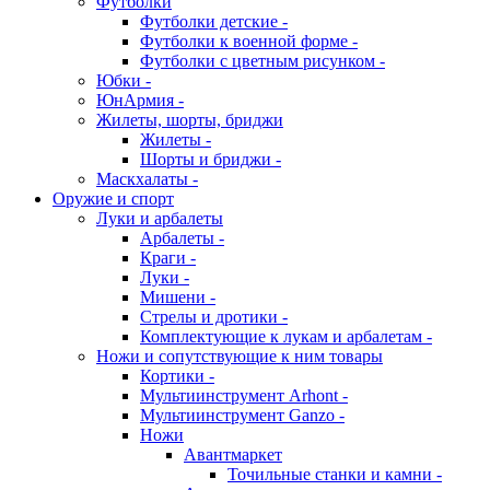
Футболки
Футболки детские -
Футболки к военной форме -
Футболки с цветным рисунком -
Юбки -
ЮнАрмия -
Жилеты, шорты, бриджи
Жилеты -
Шорты и бриджи -
Маскхалаты -
Оружие и спорт
Луки и арбалеты
Арбалеты -
Краги -
Луки -
Мишени -
Стрелы и дротики -
Комплектующие к лукам и арбалетам -
Ножи и сопутствующие к ним товары
Кортики -
Мультиинструмент Arhont -
Мультиинструмент Ganzo -
Ножи
Авантмаркет
Точильные станки и камни -