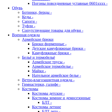
Погоны повседневные уставные 0601хххх -
Обувь
Ботинки, берцы -
Кеды -
Сапоги -
Туфли -
Сопутствующие товары для обуви -
Военная одежда
Армейские брюки
Брюки форменные -
Детские камуфляжные брюки -
Камуфляжные брюки -
Бельё и термобельё
Армейские трусы -
Армейское термобелье -
Майки -
Нательное армейское белье -
Ветро-влагозащитная одежда -
Гимнастерки, галифе -
Костюмы
Костюмы детские -
Костюмы зимние и демисезонные
БЛТ -
Костюмы летние
БЛТ лето -