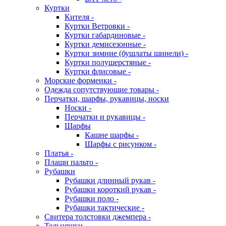
Куртки
Кителя -
Куртки Ветровки -
Куртки габардиновые -
Куртки демисезонные -
Куртки зимние (бушлаты шинели) -
Куртки полушерстяные -
Куртки флисовые -
Морские форменки -
Одежда сопутствующие товары -
Перчатки, шарфы, рукавицы, носки
Носки -
Перчатки и рукавицы -
Шарфы
Кашне шарфы -
Шарфы с рисунком -
Платья -
Плащи пальто -
Рубашки
Рубашки длинный рукав -
Рубашки короткий рукав -
Рубашки поло -
Рубашки тактические -
Свитера толстовки джемпера -
Тельняшки -