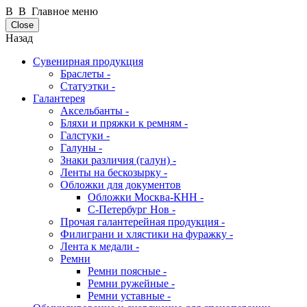
В В Главное меню
Close
Назад
Сувенирная продукция
Браслеты -
Статуэтки -
Галантерея
Аксельбанты -
Бляхи и пряжки к ремням -
Галстуки -
Галуны -
Знаки различия (галун) -
Ленты на бескозырку -
Обложки для документов
Обложки Москва-КНН -
С-Петербург Нов -
Прочая галантерейная продукция -
Филиграни и хлястики на фуражку -
Лента к медали -
Ремни
Ремни поясные -
Ремни ружейные -
Ремни уставные -