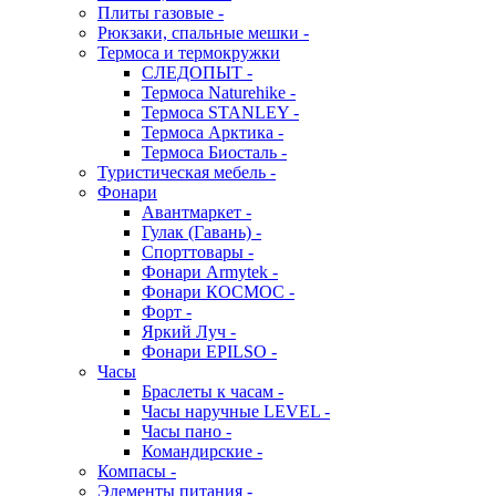
Плиты газовые -
Рюкзаки, спальные мешки -
Термоса и термокружки
СЛЕДОПЫТ -
Термоса Naturehike -
Термоса STANLEY -
Термоса Арктика -
Термоса Биосталь -
Туристическая мебель -
Фонари
Авантмаркет -
Гулак (Гавань) -
Спорттовары -
Фонари Armytek -
Фонари КОСМОС -
Форт -
Яркий Луч -
Фонари EPILSO -
Часы
Браслеты к часам -
Часы наручные LEVEL -
Часы пано -
Командирские -
Компасы -
Элементы питания -