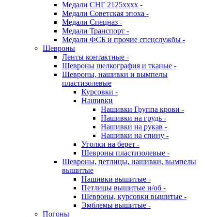
Медали СНГ 2125хххх -
Медали Советская эпоха -
Медали Спецназ -
Медали Транспорт -
Медали ФСБ и прочие спецслужбы -
Шевроны
Ленты контактные -
Шевроны шелкография и тканые -
Шевроны, нашивки и вымпелы
пластизолевые
Курсовки -
Нашивки
Нашивки Группа крови -
Нашивки на грудь -
Нашивки на рукав -
Нашивки на спину -
Уголки на берет -
Шевроны пластизолевые -
Шевроны, петлицы, нашивки, вымпелы
вышитые
Нашивки вышитые -
Петлицы вышитые н/об -
Шевроны, курсовки вышитые -
Эмблемы вышитые -
Погоны