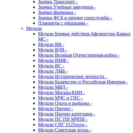
Значки Транспорт -
Значки Учебные заведения -
Значки фрачники -
Значки ФСБ и прочие спецслужбы -
Планшеты с образцами -
Медали
Медали Боевые действия Афганистан Кавказ
МС -
Медали ВВ -
Медали ВДВ -
Медали Великая Отечественная война -
Медали ВМФ -
Медали ВС -
Медали ДМБ -
Медали Исторические личности -
Медали Казачество и Российская Империя -
Медали МВД -
Медали Москва-КНН -
Медали МЧС и ГПС -
Медали Охота и рыбалка -
Медали Прочие -
Медали Прочие категории -
Медали ПС ПВ МЧПВ -
Медали СНГ 2125хххх -
Медали Советская эпоха -