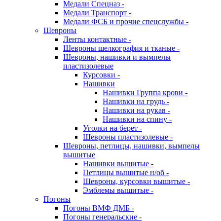
Медали Спецназ -
Медали Транспорт -
Медали ФСБ и прочие спецслужбы -
Шевроны
Ленты контактные -
Шевроны шелкография и тканые -
Шевроны, нашивки и вымпелы
пластизолевые
Курсовки -
Нашивки
Нашивки Группа крови -
Нашивки на грудь -
Нашивки на рукав -
Нашивки на спину -
Уголки на берет -
Шевроны пластизолевые -
Шевроны, петлицы, нашивки, вымпелы
вышитые
Нашивки вышитые -
Петлицы вышитые н/об -
Шевроны, курсовки вышитые -
Эмблемы вышитые -
Погоны
Погоны ВМФ ДМБ -
Погоны генеральские -