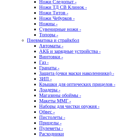
Ножи Следопыт -
Ножи ТД СВ Клинок -
Ножи Титов -
Ножи Чебурков -
Ножны -
Сувенирные ножи -
Топоры -
Пневматика и страйкбол
Автоматы -
АКБ и зарядные устройства -
Винтовки -
Газ -
Гранаты -
Защита (очки маски наколенники) -
ЗИП -
Крышки для оптических прицелов -
Лоадеры -
Магазины обоймы -
Макеты ММГ -
Наборы для чистки оружия -
Обвес -
Пистолеты -
Прицелы -
Пулеметы -
Расходники