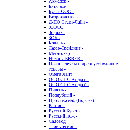
Ахмедов -
Батальон -
Булат ООО -
Возрождение -
Д-ПО Старт-Лайн -
ЗЗОСС -
Зодиак -
ЗОК -
Коваль -
Лазер-Трейдинг -
Мегатовар -
Ножи GERBER -
Ножны чехлы и дрсопутствующие
товары -
Омега Лайт -
ООО СПС Андрей -
ООО СПС Андрей -
Пивень -
Поддубный -
Промтехснаб (Ворсма) -
Разное -
Русский Булат -
Русский нож -
Садовод -
Твой Легион -