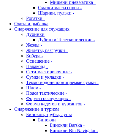
Мишени пневматика -
Смазки масла спреи -
Шарики, пульки -
Рогатки -
Охота и рыбалка
Снаряжение для служащих
Дубинки
Дубинки Телескопические -
Жезлы -
Жилеты, разгрузки -
Кобура -
Оснащение -
Паракорд -
Сети маскировочные -
Сумки и укладки -
Термо-водонепроницаемые сумки -
Шлем -
Пояса тактические -
Форма госслужащих -
Форма кадетов и курсантов -
Снаряжение и туризм
Бинокли, трубы, лупы
Бинокли
Бинокли Barska -
Бинокли Bin Navigator -