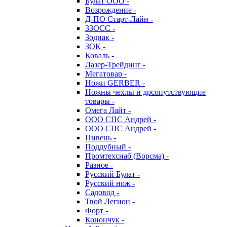
Булат ООО -
Возрождение -
Д-ПО Старт-Лайн -
ЗЗОСС -
Зодиак -
ЗОК -
Коваль -
Лазер-Трейдинг -
Мегатовар -
Ножи GERBER -
Ножны чехлы и дрсопутствующие
товары -
Омега Лайт -
ООО СПС Андрей -
ООО СПС Андрей -
Пивень -
Поддубный -
Промтехснаб (Ворсма) -
Разное -
Русский Булат -
Русский нож -
Садовод -
Твой Легион -
Форт -
Конончук -