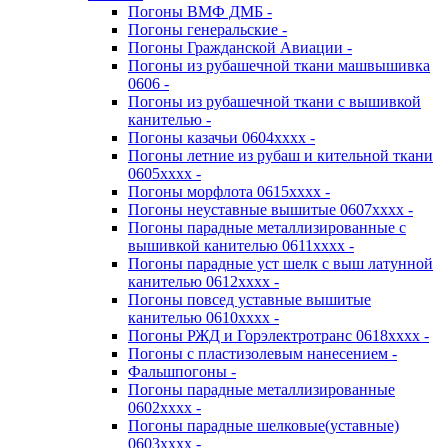
Погоны ВМФ ДМБ -
Погоны генеральские -
Погоны Гражданской Авиации -
Погоны из рубашечной ткани машвышивка
0606 -
Погоны из рубашечной ткани с вышивкой
канителью -
Погоны казачьи 0604хххх -
Погоны летние из рубаш и кительной ткани
0605хххх -
Погоны морфлота 0615хххх -
Погоны неуставные вышитые 0607хххх -
Погоны парадные металлизированные с
вышивкой канителью 0611хххх -
Погоны парадные уст шелк с выш латунной
канителью 0612хххх -
Погоны повсед уставные вышитые
канителью 0610хххх -
Погоны РЖД и Горэлектротранс 0618хххх -
Погоны с пластизолевым нанесением -
Фальшпогоны -
Погоны парадные металлизированные
0602хххх -
Погоны парадные шелковые(уставные)
0603хххх -