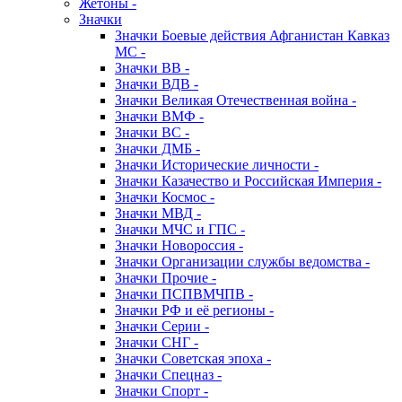
Жетоны -
Значки
Значки Боевые действия Афганистан Кавказ
МС -
Значки ВВ -
Значки ВДВ -
Значки Великая Отечественная война -
Значки ВМФ -
Значки ВС -
Значки ДМБ -
Значки Исторические личности -
Значки Казачество и Российская Империя -
Значки Космос -
Значки МВД -
Значки МЧС и ГПС -
Значки Новороссия -
Значки Организации службы ведомства -
Значки Прочие -
Значки ПСПВМЧПВ -
Значки РФ и её регионы -
Значки Серии -
Значки СНГ -
Значки Советская эпоха -
Значки Спецназ -
Значки Спорт -