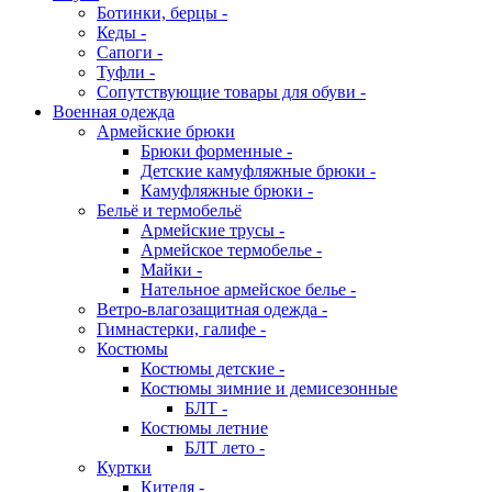
Ботинки, берцы -
Кеды -
Сапоги -
Туфли -
Сопутствующие товары для обуви -
Военная одежда
Армейские брюки
Брюки форменные -
Детские камуфляжные брюки -
Камуфляжные брюки -
Бельё и термобельё
Армейские трусы -
Армейское термобелье -
Майки -
Нательное армейское белье -
Ветро-влагозащитная одежда -
Гимнастерки, галифе -
Костюмы
Костюмы детские -
Костюмы зимние и демисезонные
БЛТ -
Костюмы летние
БЛТ лето -
Куртки
Кителя -