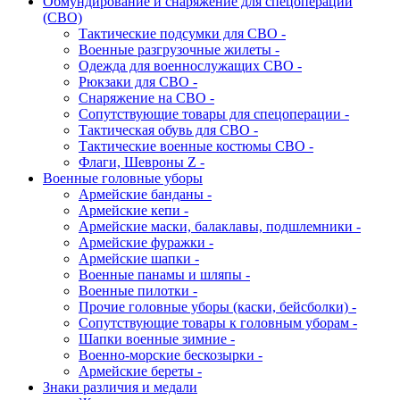
Обмундирование и снаряжение для спецоперации
(СВО)
Тактические подсумки для СВО -
Военные разгрузочные жилеты -
Одежда для военнослужащих СВО -
Рюкзаки для СВО -
Снаряжение на СВО -
Сопутствующие товары для спецоперации -
Тактическая обувь для СВО -
Тактические военные костюмы СВО -
Флаги, Шевроны Z -
Военные головные уборы
Армейские банданы -
Армейские кепи -
Армейские маски, балаклавы, подшлемники -
Армейские фуражки -
Армейские шапки -
Военные панамы и шляпы -
Военные пилотки -
Прочие головные уборы (каски, бейсболки) -
Сопутствующие товары к головным уборам -
Шапки военные зимние -
Военно-морские бескозырки -
Армейские береты -
Знаки различия и медали