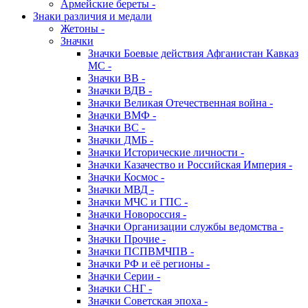
Армейские береты -
Знаки различия и медали
Жетоны -
Значки
Значки Боевые действия Афганистан Кавказ
МС -
Значки ВВ -
Значки ВДВ -
Значки Великая Отечественная война -
Значки ВМФ -
Значки ВС -
Значки ДМБ -
Значки Исторические личности -
Значки Казачество и Российская Империя -
Значки Космос -
Значки МВД -
Значки МЧС и ГПС -
Значки Новороссия -
Значки Организации службы ведомства -
Значки Прочие -
Значки ПСПВМЧПВ -
Значки РФ и её регионы -
Значки Серии -
Значки СНГ -
Значки Советская эпоха -