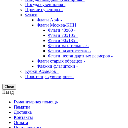
Посуда сувенирная -
Прочие сувениры -
Флаги
Флаги АрФ -
Флаги Москва-КНН
Флаги 40х60 -
Флаги 70х105 -
Флаги 90х135 -
Флаги махательные -
Флаги на автостекло -
Флаги нестандартных размеров -
Флаги старых образцов -
Флажки флагштоки -
Кубки Ахмедов -
Полотенца сувенирные -
Close
Назад
Гуманитарная помощь
Памятка
Доставка
Контакты
Оплата
Поставщикам