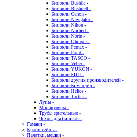
Бинокли Bushile -
Бинокли Bushnell -
Бинокли Canon -
Бинокли Navigator -
Бинокли Nikon -
Бинокли Norbert -
Бинокли Norin -
Бинокли Olimpus -
Бинокли Pentax -
Бинокли Point -
Бинокли TASCO -
Бинокли Veber -
Бинокли YUKON -
Бинокли БПЦ -
Бинокли других производителей -
Бинокли Командир -
Бинокли Helios -
Бинокли Tactics -
Лупы -
Монокуляры -
Трубы зрительные -
Чехлы для бинокля -
Гамаки -
Кронштейны -
Палатки, мешки -