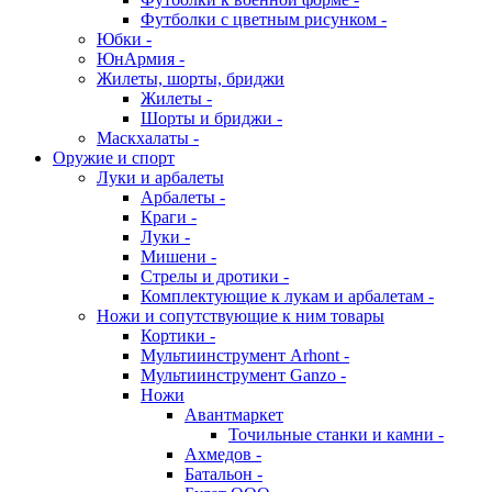
Футболки с цветным рисунком -
Юбки -
ЮнАрмия -
Жилеты, шорты, бриджи
Жилеты -
Шорты и бриджи -
Маскхалаты -
Оружие и спорт
Луки и арбалеты
Арбалеты -
Краги -
Луки -
Мишени -
Стрелы и дротики -
Комплектующие к лукам и арбалетам -
Ножи и сопутствующие к ним товары
Кортики -
Мультиинструмент Arhont -
Мультиинструмент Ganzo -
Ножи
Авантмаркет
Точильные станки и камни -
Ахмедов -
Батальон -