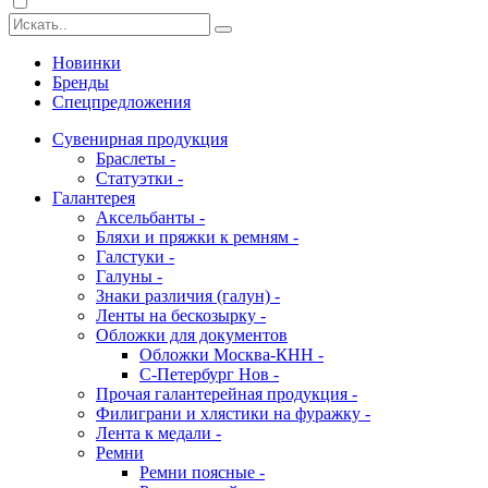
Новинки
Бренды
Спецпредложения
Сувенирная продукция
Браслеты -
Статуэтки -
Галантерея
Аксельбанты -
Бляхи и пряжки к ремням -
Галстуки -
Галуны -
Знаки различия (галун) -
Ленты на бескозырку -
Обложки для документов
Обложки Москва-КНН -
С-Петербург Нов -
Прочая галантерейная продукция -
Филиграни и хлястики на фуражку -
Лента к медали -
Ремни
Ремни поясные -