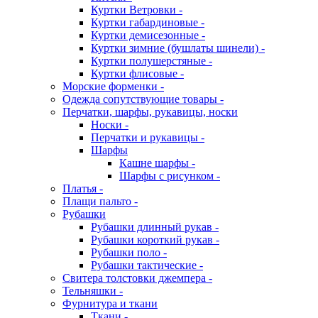
Куртки Ветровки -
Куртки габардиновые -
Куртки демисезонные -
Куртки зимние (бушлаты шинели) -
Куртки полушерстяные -
Куртки флисовые -
Морские форменки -
Одежда сопутствующие товары -
Перчатки, шарфы, рукавицы, носки
Носки -
Перчатки и рукавицы -
Шарфы
Кашне шарфы -
Шарфы с рисунком -
Платья -
Плащи пальто -
Рубашки
Рубашки длинный рукав -
Рубашки короткий рукав -
Рубашки поло -
Рубашки тактические -
Свитера толстовки джемпера -
Тельняшки -
Фурнитура и ткани
Ткани -