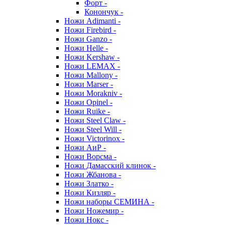
Форт -
Конончук -
Ножи Adimanti -
Ножи Firebird -
Ножи Ganzo -
Ножи Helle -
Ножи Kershaw -
Ножи LEMAX -
Ножи Mallony -
Ножи Marser -
Ножи Morakniv -
Ножи Opinel -
Ножи Ruike -
Ножи Steel Claw -
Ножи Steel Will -
Ножи Victorinox -
Ножи АиР -
Ножи Ворсма -
Ножи Дамасский клинок -
Ножи Жбанова -
Ножи Златко -
Ножи Кизляр -
Ножи наборы СЕМИНА -
Ножи Ножемир -
Ножи Нокс -