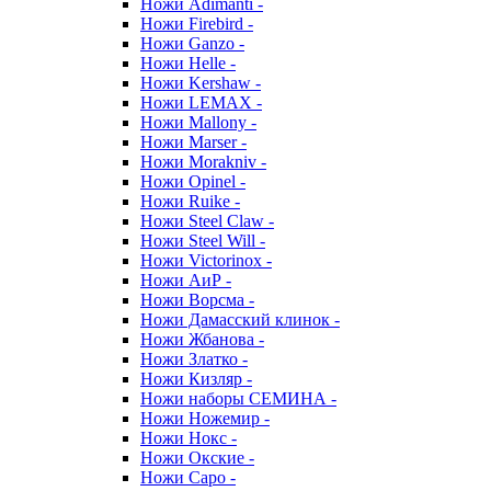
Ножи Adimanti -
Ножи Firebird -
Ножи Ganzo -
Ножи Helle -
Ножи Kershaw -
Ножи LEMAX -
Ножи Mallony -
Ножи Marser -
Ножи Morakniv -
Ножи Opinel -
Ножи Ruike -
Ножи Steel Claw -
Ножи Steel Will -
Ножи Victorinox -
Ножи АиР -
Ножи Ворсма -
Ножи Дамасский клинок -
Ножи Жбанова -
Ножи Златко -
Ножи Кизляр -
Ножи наборы СЕМИНА -
Ножи Ножемир -
Ножи Нокс -
Ножи Окские -
Ножи Саро -