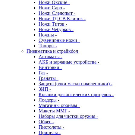
Ножи Окские -
Ножи Саро -
Ножи Следопыт -
Ножи ТД СВ Клинок -
Ножи Титов -
Ножи Чебурков -
Ножны -
Сувенирные ножи -
Топоры -
Пневматика и страйкбол
Автоматы -
АКБ и зарядные устройства -
Винтовки -
Газ -
Гранаты -
Защита (очки маски наколенники) -
ЗИП -
Крышки для оптических прицелов -
Лоадеры -
Магазины обоймы -
Макеты ММГ -
Наборы для чистки оружия -
Обвес -
Пистолеты -
Прицелы -