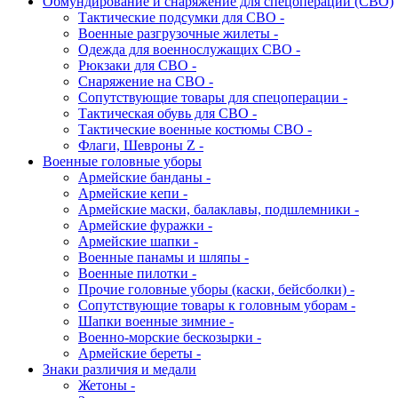
Обмундирование и снаряжение для спецоперации (СВО)
Тактические подсумки для СВО -
Военные разгрузочные жилеты -
Одежда для военнослужащих СВО -
Рюкзаки для СВО -
Снаряжение на СВО -
Сопутствующие товары для спецоперации -
Тактическая обувь для СВО -
Тактические военные костюмы СВО -
Флаги, Шевроны Z -
Военные головные уборы
Армейские банданы -
Армейские кепи -
Армейские маски, балаклавы, подшлемники -
Армейские фуражки -
Армейские шапки -
Военные панамы и шляпы -
Военные пилотки -
Прочие головные уборы (каски, бейсболки) -
Сопутствующие товары к головным уборам -
Шапки военные зимние -
Военно-морские бескозырки -
Армейские береты -
Знаки различия и медали
Жетоны -