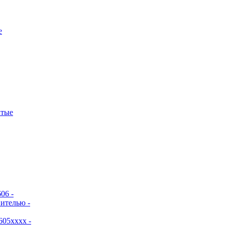
е
итые
06 -
ителью -
605хххх -