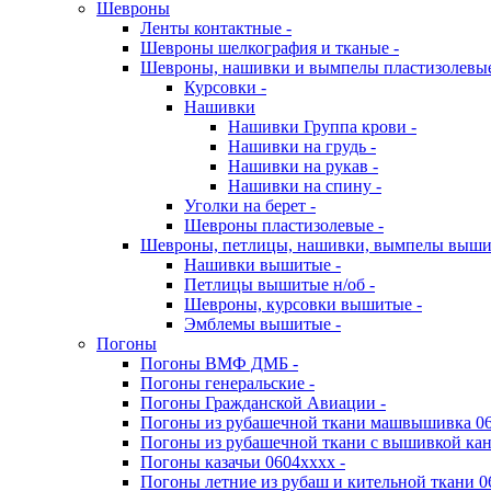
Шевроны
Ленты контактные -
Шевроны шелкография и тканые -
Шевроны, нашивки и вымпелы пластизолевы
Курсовки -
Нашивки
Нашивки Группа крови -
Нашивки на грудь -
Нашивки на рукав -
Нашивки на спину -
Уголки на берет -
Шевроны пластизолевые -
Шевроны, петлицы, нашивки, вымпелы выш
Нашивки вышитые -
Петлицы вышитые н/об -
Шевроны, курсовки вышитые -
Эмблемы вышитые -
Погоны
Погоны ВМФ ДМБ -
Погоны генеральские -
Погоны Гражданской Авиации -
Погоны из рубашечной ткани машвышивка 06
Погоны из рубашечной ткани с вышивкой кан
Погоны казачьи 0604хххх -
Погоны летние из рубаш и кительной ткани 0