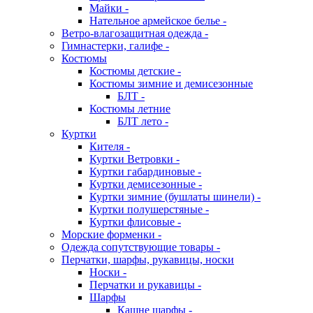
Майки -
Нательное армейское белье -
Ветро-влагозащитная одежда -
Гимнастерки, галифе -
Костюмы
Костюмы детские -
Костюмы зимние и демисезонные
БЛТ -
Костюмы летние
БЛТ лето -
Куртки
Кителя -
Куртки Ветровки -
Куртки габардиновые -
Куртки демисезонные -
Куртки зимние (бушлаты шинели) -
Куртки полушерстяные -
Куртки флисовые -
Морские форменки -
Одежда сопутствующие товары -
Перчатки, шарфы, рукавицы, носки
Носки -
Перчатки и рукавицы -
Шарфы
Кашне шарфы -