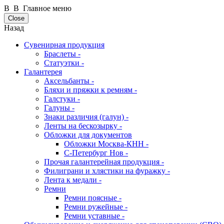
В В Главное меню
Close
Назад
Сувенирная продукция
Браслеты -
Статуэтки -
Галантерея
Аксельбанты -
Бляхи и пряжки к ремням -
Галстуки -
Галуны -
Знаки различия (галун) -
Ленты на бескозырку -
Обложки для документов
Обложки Москва-КНН -
С-Петербург Нов -
Прочая галантерейная продукция -
Филиграни и хлястики на фуражку -
Лента к медали -
Ремни
Ремни поясные -
Ремни ружейные -
Ремни уставные -