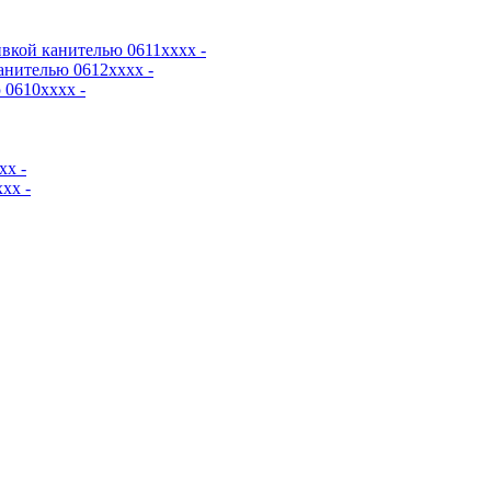
вкой канителью 0611хххх -
анителью 0612хххх -
0610хххх -
хх -
хх -