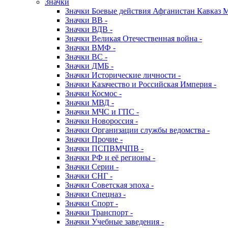
Значки
Значки Боевые действия Афганистан Кавказ 
Значки ВВ -
Значки ВДВ -
Значки Великая Отечественная война -
Значки ВМФ -
Значки ВС -
Значки ДМБ -
Значки Исторические личности -
Значки Казачество и Российская Империя -
Значки Космос -
Значки МВД -
Значки МЧС и ГПС -
Значки Новороссия -
Значки Организации службы ведомства -
Значки Прочие -
Значки ПСПВМЧПВ -
Значки РФ и её регионы -
Значки Серии -
Значки СНГ -
Значки Советская эпоха -
Значки Спецназ -
Значки Спорт -
Значки Транспорт -
Значки Учебные заведения -