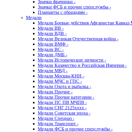
Значки фрачники -
Значки ФСБ и прочие спецслужбы -
Планшеты с образцами -
Медали
Медали Боевые действия Афганистан Кавказ 
Медали ВВ -
Медали ВДВ -
Медали Великая Отечественная война -
Медали ВМФ -
Медали ВС -
Медали ДМБ -
Медали Исторические личности -
Медали Казачество и Российская Империя -
Медали МВД -
Медали Москва-КНН -
Медали МЧС и ГПС -
Медали Охота и рыбалка -
Медали Прочие -
Медали Прочие категории -
Медали ПС ПВ МЧПВ -
Медали СНГ 2125хххх -
Медали Советская эпоха -
Медали Спецназ -
Медали Транспорт -
Медали ФСБ и прочие спецслужбы -