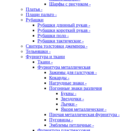
Шарфы с рисунком -
Платья -
Плащи пальто -
Рубашки
Рубашки длинный рукав -
Рубашки короткий рукав -
Рубашки поло -
Рубашки тактические -
Свитера толстовки джемпера -
Тельняшки -
Фурнитура и ткани
Ткани -
Фурнитура металлическая
Зажимы для галстуков -
Кокарды -
Нагрудные знаки -
Погонные знаки различия
Буквы -
Звездочки -
Лычки -
Якоря металлические -
Прочая металлическая фурнитура -
Пуговицы -
Эмблемы петличные -
Фурнитура пластмассовая