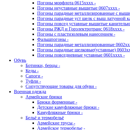
Погоны морфлота 0615хххх -
Погоны неуставные вышитые 0607хххх -
Погоны парадные металлизированные с выши
Погоны парадные уст шелк с выш латунной к
Погоны повсед уставные вышитые канителью 
Погоны РЖД и Горэлектротранс 0618хххх -
Погоны с пластизолевым нанесением -
Фальшпогоны -
Погоны парадные металлизированные 0602хх
Погоны парадные шелковые(уставные) 0603хх
Погоны повседневные уставные 0601хххх -
Обувь
Ботинки, берцы -
Кеды -
Сапоги -
Туфли -
Сопутствующие товары для обуви -
Военная одежда
Армейские брюки
Брюки форменные -
Детские камуфляжные брюки -
Камуфляжные брюки -
Бельё и термобельё
Армейские трусы -
Армейское термобелье -