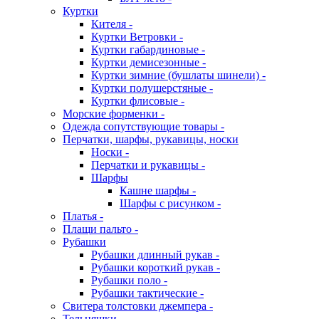
Куртки
Кителя -
Куртки Ветровки -
Куртки габардиновые -
Куртки демисезонные -
Куртки зимние (бушлаты шинели) -
Куртки полушерстяные -
Куртки флисовые -
Морские форменки -
Одежда сопутствующие товары -
Перчатки, шарфы, рукавицы, носки
Носки -
Перчатки и рукавицы -
Шарфы
Кашне шарфы -
Шарфы с рисунком -
Платья -
Плащи пальто -
Рубашки
Рубашки длинный рукав -
Рубашки короткий рукав -
Рубашки поло -
Рубашки тактические -
Свитера толстовки джемпера -
Тельняшки -