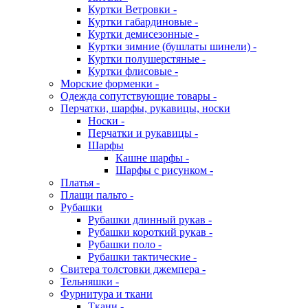
Куртки Ветровки -
Куртки габардиновые -
Куртки демисезонные -
Куртки зимние (бушлаты шинели) -
Куртки полушерстяные -
Куртки флисовые -
Морские форменки -
Одежда сопутствующие товары -
Перчатки, шарфы, рукавицы, носки
Носки -
Перчатки и рукавицы -
Шарфы
Кашне шарфы -
Шарфы с рисунком -
Платья -
Плащи пальто -
Рубашки
Рубашки длинный рукав -
Рубашки короткий рукав -
Рубашки поло -
Рубашки тактические -
Свитера толстовки джемпера -
Тельняшки -
Фурнитура и ткани
Ткани -