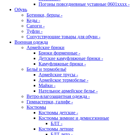
Погоны повседневные уставные 0601хххх -
Обувь
Ботинки, берцы -
Кеды -
Сапоги -
Туфли -
Сопутствующие товары для обуви -
Военная одежда
Армейские брюки
Брюки форменные -
Детские камуфляжные брюки -
Камуфляжные брюки -
Бельё и термобельё
Армейские трусы -
Армейское термобелье -
Майки -
Нательное армейское белье -
Ветро-влагозащитная одежда -
Гимнастерки, галифе -
Костюмы
Костюмы детские -
Костюмы зимние и демисезонные
БЛТ -
Костюмы летние
БЛТ лето -