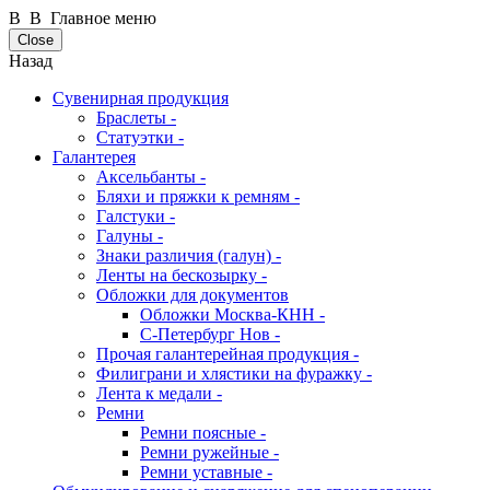
В В Главное меню
Close
Назад
Сувенирная продукция
Браслеты -
Статуэтки -
Галантерея
Аксельбанты -
Бляхи и пряжки к ремням -
Галстуки -
Галуны -
Знаки различия (галун) -
Ленты на бескозырку -
Обложки для документов
Обложки Москва-КНН -
С-Петербург Нов -
Прочая галантерейная продукция -
Филиграни и хлястики на фуражку -
Лента к медали -
Ремни
Ремни поясные -
Ремни ружейные -
Ремни уставные -