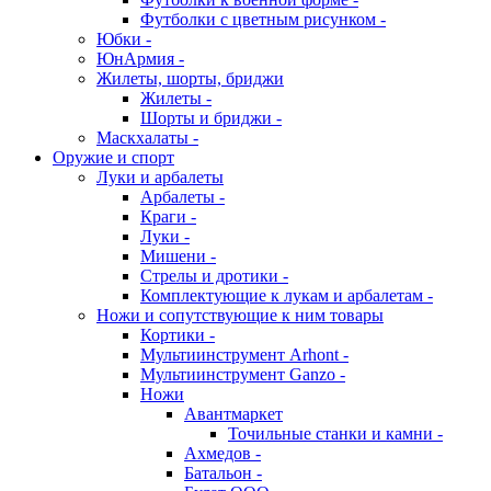
Футболки с цветным рисунком -
Юбки -
ЮнАрмия -
Жилеты, шорты, бриджи
Жилеты -
Шорты и бриджи -
Маскхалаты -
Оружие и спорт
Луки и арбалеты
Арбалеты -
Краги -
Луки -
Мишени -
Стрелы и дротики -
Комплектующие к лукам и арбалетам -
Ножи и сопутствующие к ним товары
Кортики -
Мультиинструмент Arhont -
Мультиинструмент Ganzo -
Ножи
Авантмаркет
Точильные станки и камни -
Ахмедов -
Батальон -