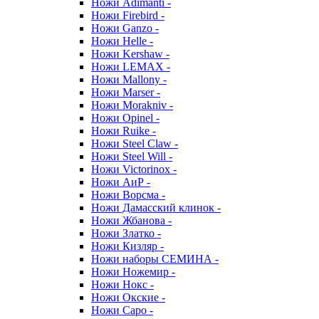
Ножи Adimanti -
Ножи Firebird -
Ножи Ganzo -
Ножи Helle -
Ножи Kershaw -
Ножи LEMAX -
Ножи Mallony -
Ножи Marser -
Ножи Morakniv -
Ножи Opinel -
Ножи Ruike -
Ножи Steel Claw -
Ножи Steel Will -
Ножи Victorinox -
Ножи АиР -
Ножи Ворсма -
Ножи Дамасский клинок -
Ножи Жбанова -
Ножи Златко -
Ножи Кизляр -
Ножи наборы СЕМИНА -
Ножи Ножемир -
Ножи Нокс -
Ножи Окские -
Ножи Саро -