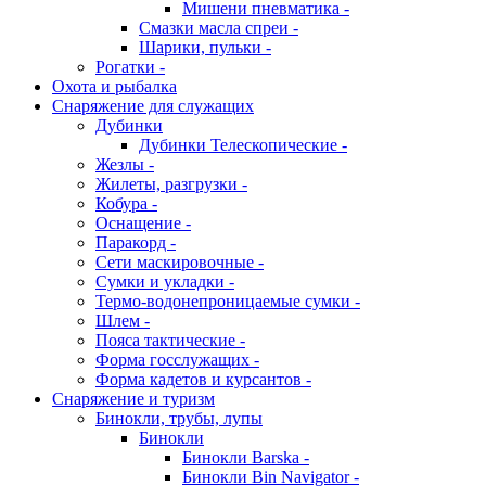
Мишени пневматика -
Смазки масла спреи -
Шарики, пульки -
Рогатки -
Охота и рыбалка
Снаряжение для служащих
Дубинки
Дубинки Телескопические -
Жезлы -
Жилеты, разгрузки -
Кобура -
Оснащение -
Паракорд -
Сети маскировочные -
Сумки и укладки -
Термо-водонепроницаемые сумки -
Шлем -
Пояса тактические -
Форма госслужащих -
Форма кадетов и курсантов -
Снаряжение и туризм
Бинокли, трубы, лупы
Бинокли
Бинокли Barska -
Бинокли Bin Navigator -