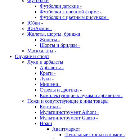
Футболки
Футболки детские -
Футболки к военной форме -
Футболки с цветным рисунком -
Юбки -
ЮнАрмия -
Жилеты, шорты, бриджи
Жилеты -
Шорты и бриджи -
Маскхалаты -
Оружие и спорт
Луки и арбалеты
Арбалеты -
Краги -
Луки -
Мишени -
Стрелы и дротики -
Комплектующие к лукам и арбалетам -
Ножи и сопутствующие к ним товары
Кортики -
Мультиинструмент Arhont -
Мультиинструмент Ganzo -
Ножи
Авантмаркет
Точильные станки и камни -