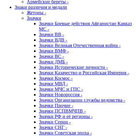
Армейские береты -
Знаки различия и медали
Жетоны -
Значки
Значки Боевые действия Афганистан Кавказ
МС -
Значки ВВ -
Значки ВДВ -
Значки Великая Отечественная война -
Значки ВМФ -
Значки ВС -
Значки ДМБ -
Значки Исторические личности -
Значки Казачество и Российская Империя -
Значки Космос -
Значки МВД -
Значки МЧС и ГПС -
Значки Новороссия -
Значки Организации службы ведомства -
Значки Прочие -
Значки ПСПВМЧПВ -
Значки РФ и её регионы -
Значки Серии -
Значки СНГ -
Значки Советская эпоха -