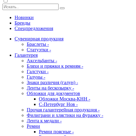
Новинки
Бренды
Спецпредложения
Сувенирная продукция
Браслеты -
Статуэтки -
Галантерея
Аксельбанты -
Бляхи и пряжки к ремням -
Галстуки -
Галуны -
Знаки различия (галун) -
Ленты на бескозырку -
Обложки для документов
Обложки Москва-КНН -
С-Петербург Нов -
Прочая галантерейная продукция -
Филиграни и хлястики на фуражку -
Лента к медали -
Ремни
Ремни поясные -