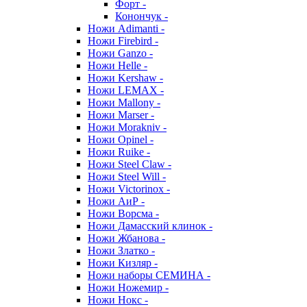
Форт -
Конончук -
Ножи Adimanti -
Ножи Firebird -
Ножи Ganzo -
Ножи Helle -
Ножи Kershaw -
Ножи LEMAX -
Ножи Mallony -
Ножи Marser -
Ножи Morakniv -
Ножи Opinel -
Ножи Ruike -
Ножи Steel Claw -
Ножи Steel Will -
Ножи Victorinox -
Ножи АиР -
Ножи Ворсма -
Ножи Дамасский клинок -
Ножи Жбанова -
Ножи Златко -
Ножи Кизляр -
Ножи наборы СЕМИНА -
Ножи Ножемир -
Ножи Нокс -