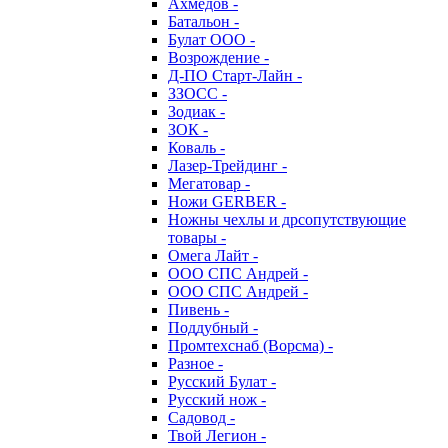
Ахмедов -
Батальон -
Булат ООО -
Возрождение -
Д-ПО Старт-Лайн -
ЗЗОСС -
Зодиак -
ЗОК -
Коваль -
Лазер-Трейдинг -
Мегатовар -
Ножи GERBER -
Ножны чехлы и дрсопутствующие
товары -
Омега Лайт -
ООО СПС Андрей -
ООО СПС Андрей -
Пивень -
Поддубный -
Промтехснаб (Ворсма) -
Разное -
Русский Булат -
Русский нож -
Садовод -
Твой Легион -