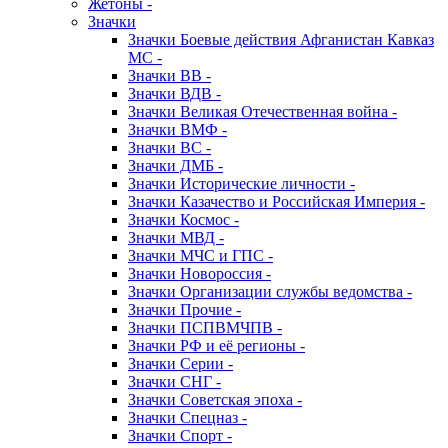
Жетоны -
Значки
Значки Боевые действия Афганистан Кавказ
МС -
Значки ВВ -
Значки ВДВ -
Значки Великая Отечественная война -
Значки ВМФ -
Значки ВС -
Значки ДМБ -
Значки Исторические личности -
Значки Казачество и Российская Империя -
Значки Космос -
Значки МВД -
Значки МЧС и ГПС -
Значки Новороссия -
Значки Организации службы ведомства -
Значки Прочие -
Значки ПСПВМЧПВ -
Значки РФ и её регионы -
Значки Серии -
Значки СНГ -
Значки Советская эпоха -
Значки Спецназ -
Значки Спорт -