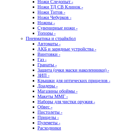
Ножи Следопыт -
Ножи ТД СВ Клинок -
Ножи Титов -
Ножи Чебурков -
Ножны -
Сувенирные ножи -
Топоры -
Пневматика и страйкбол
Автоматы -
АКБ и зарядные устройства -
Винтовки -
Газ -
Гранаты -
Защита (очки маски наколенники) -
ЗИП -
Крышки для оптических прицелов -
Лоадеры -
Магазины обоймы -
Макеты ММГ -
Наборы для чистки оружия -
Обвес -
Пистолеты -
Прицелы -
Пулеметы -
Расходники