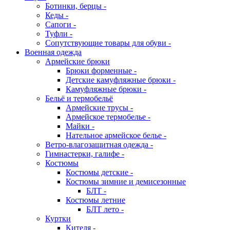
Ботинки, берцы -
Кеды -
Сапоги -
Туфли -
Сопутствующие товары для обуви -
Военная одежда
Армейские брюки
Брюки форменные -
Детские камуфляжные брюки -
Камуфляжные брюки -
Бельё и термобельё
Армейские трусы -
Армейское термобелье -
Майки -
Нательное армейское белье -
Ветро-влагозащитная одежда -
Гимнастерки, галифе -
Костюмы
Костюмы детские -
Костюмы зимние и демисезонные
БЛТ -
Костюмы летние
БЛТ лето -
Куртки
Кителя -