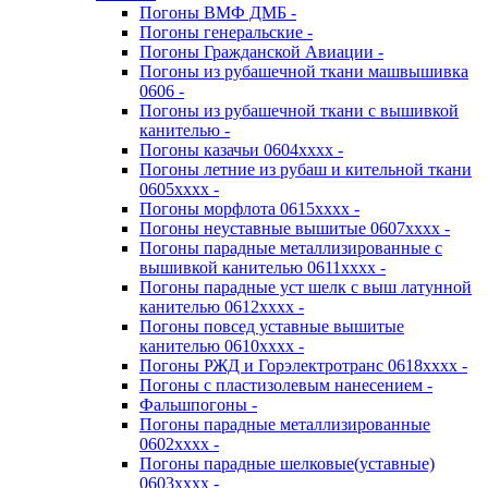
Погоны ВМФ ДМБ -
Погоны генеральские -
Погоны Гражданской Авиации -
Погоны из рубашечной ткани машвышивка
0606 -
Погоны из рубашечной ткани с вышивкой
канителью -
Погоны казачьи 0604хххх -
Погоны летние из рубаш и кительной ткани
0605хххх -
Погоны морфлота 0615хххх -
Погоны неуставные вышитые 0607хххх -
Погоны парадные металлизированные с
вышивкой канителью 0611хххх -
Погоны парадные уст шелк с выш латунной
канителью 0612хххх -
Погоны повсед уставные вышитые
канителью 0610хххх -
Погоны РЖД и Горэлектротранс 0618хххх -
Погоны с пластизолевым нанесением -
Фальшпогоны -
Погоны парадные металлизированные
0602хххх -
Погоны парадные шелковые(уставные)
0603хххх -