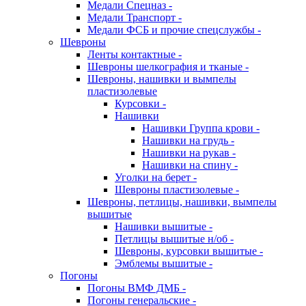
Медали Спецназ -
Медали Транспорт -
Медали ФСБ и прочие спецслужбы -
Шевроны
Ленты контактные -
Шевроны шелкография и тканые -
Шевроны, нашивки и вымпелы
пластизолевые
Курсовки -
Нашивки
Нашивки Группа крови -
Нашивки на грудь -
Нашивки на рукав -
Нашивки на спину -
Уголки на берет -
Шевроны пластизолевые -
Шевроны, петлицы, нашивки, вымпелы
вышитые
Нашивки вышитые -
Петлицы вышитые н/об -
Шевроны, курсовки вышитые -
Эмблемы вышитые -
Погоны
Погоны ВМФ ДМБ -
Погоны генеральские -