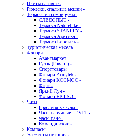
Плиты газовые -
Рюкзаки, спальные мешки -
Термоса и термокружки
СЛЕДОПЫТ -
Термоса Naturehike -
Термоса STANLEY -
Термоса Арктика -
Термоса Биосталь -
Туристическая мебель -
Фонари
Авантмаркет -
Гулак (Гавань) -
Спорттовары -
Фонари Armytek -
Фонари КОСМОС -
Форт -
Яркий Луч -
Фонари EPILSO -
Часы
Браслеты к часам -
Часы наручные LEVEL -
Часы пано -
Командирские -
Компасы -
Элементы питания -