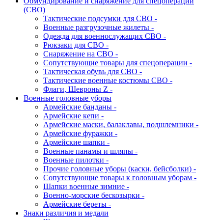
Обмундирование и снаряжение для спецоперации
(СВО)
Тактические подсумки для СВО -
Военные разгрузочные жилеты -
Одежда для военнослужащих СВО -
Рюкзаки для СВО -
Снаряжение на СВО -
Сопутствующие товары для спецоперации -
Тактическая обувь для СВО -
Тактические военные костюмы СВО -
Флаги, Шевроны Z -
Военные головные уборы
Армейские банданы -
Армейские кепи -
Армейские маски, балаклавы, подшлемники -
Армейские фуражки -
Армейские шапки -
Военные панамы и шляпы -
Военные пилотки -
Прочие головные уборы (каски, бейсболки) -
Сопутствующие товары к головным уборам -
Шапки военные зимние -
Военно-морские бескозырки -
Армейские береты -
Знаки различия и медали