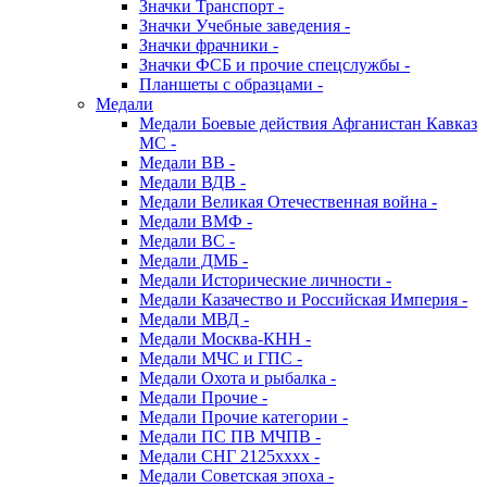
Значки Транспорт -
Значки Учебные заведения -
Значки фрачники -
Значки ФСБ и прочие спецслужбы -
Планшеты с образцами -
Медали
Медали Боевые действия Афганистан Кавказ
МС -
Медали ВВ -
Медали ВДВ -
Медали Великая Отечественная война -
Медали ВМФ -
Медали ВС -
Медали ДМБ -
Медали Исторические личности -
Медали Казачество и Российская Империя -
Медали МВД -
Медали Москва-КНН -
Медали МЧС и ГПС -
Медали Охота и рыбалка -
Медали Прочие -
Медали Прочие категории -
Медали ПС ПВ МЧПВ -
Медали СНГ 2125хххх -
Медали Советская эпоха -