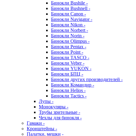
Бинокли Bushile -
Бинокли Bushnell -
Бинокли Canon -
Бинокли Navigator -
Бинокли Nikon -
Бинокли Norbert -
Бинокли Norin -
Бинокли Olimpus -
Бинокли Pentax -
Бинокли Point -
Бинокли TASCO -
Бинокли Veber -
Бинокли YUKON -
Бинокли БПЦ -
Бинокли других производителей -
Бинокли Командир -
Бинокли Helios -
Бинокли Tactics -
Лупы -
Монокуляры -
Трубы зрительные -
Чехлы для бинокля -
Гамаки -
Кронштейны -
Палатки, мешки -