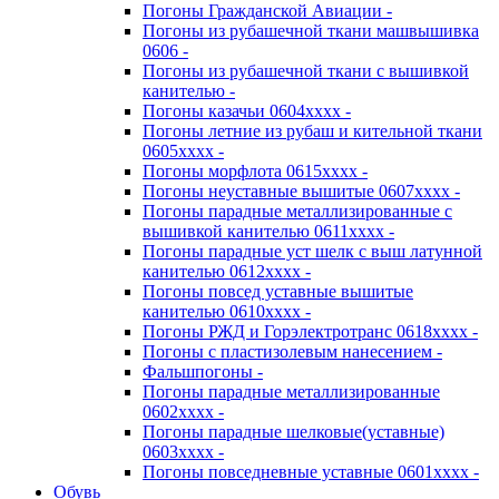
Погоны Гражданской Авиации -
Погоны из рубашечной ткани машвышивка
0606 -
Погоны из рубашечной ткани с вышивкой
канителью -
Погоны казачьи 0604хххх -
Погоны летние из рубаш и кительной ткани
0605хххх -
Погоны морфлота 0615хххх -
Погоны неуставные вышитые 0607хххх -
Погоны парадные металлизированные с
вышивкой канителью 0611хххх -
Погоны парадные уст шелк с выш латунной
канителью 0612хххх -
Погоны повсед уставные вышитые
канителью 0610хххх -
Погоны РЖД и Горэлектротранс 0618хххх -
Погоны с пластизолевым нанесением -
Фальшпогоны -
Погоны парадные металлизированные
0602хххх -
Погоны парадные шелковые(уставные)
0603хххх -
Погоны повседневные уставные 0601хххх -
Обувь