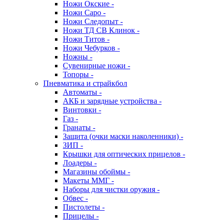
Ножи Окские -
Ножи Саро -
Ножи Следопыт -
Ножи ТД СВ Клинок -
Ножи Титов -
Ножи Чебурков -
Ножны -
Сувенирные ножи -
Топоры -
Пневматика и страйкбол
Автоматы -
АКБ и зарядные устройства -
Винтовки -
Газ -
Гранаты -
Защита (очки маски наколенники) -
ЗИП -
Крышки для оптических прицелов -
Лоадеры -
Магазины обоймы -
Макеты ММГ -
Наборы для чистки оружия -
Обвес -
Пистолеты -
Прицелы -