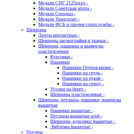
Медали СНГ 2125хххх -
Медали Советская эпоха -
Медали Спецназ -
Медали Транспорт -
Медали ФСБ и прочие спецслужбы -
Шевроны
Ленты контактные -
Шевроны шелкография и тканые -
Шевроны, нашивки и вымпелы
пластизолевые
Курсовки -
Нашивки
Нашивки Группа крови -
Нашивки на грудь -
Нашивки на рукав -
Нашивки на спину -
Уголки на берет -
Шевроны пластизолевые -
Шевроны, петлицы, нашивки, вымпелы
вышитые
Нашивки вышитые -
Петлицы вышитые н/об -
Шевроны, курсовки вышитые -
Эмблемы вышитые -
Погоны