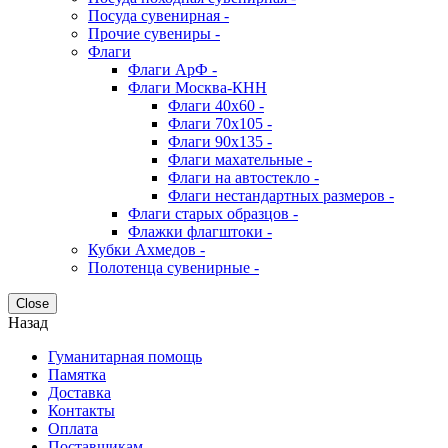
Посуда сувенирная -
Прочие сувениры -
Флаги
Флаги АрФ -
Флаги Москва-КНН
Флаги 40х60 -
Флаги 70х105 -
Флаги 90х135 -
Флаги махательные -
Флаги на автостекло -
Флаги нестандартных размеров -
Флаги старых образцов -
Флажки флагштоки -
Кубки Ахмедов -
Полотенца сувенирные -
Close
Назад
Гуманитарная помощь
Памятка
Доставка
Контакты
Оплата
Поставщикам