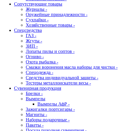
Сопутствующие товары
Журналы -
Оружейные принадлежности -
Сухпайки -
Хозяйственные товары -
Спецсредства
ГАЗ -
Жгуты -
ЗИП -
Лопаты пилы и соптов -
Огниво -
Охота рыбалка -
Смазки воронения масла наборы для чистки -
Спецодежда -
Средства индивидуальной защиты -
Тестеры металлоискатели весы -
Сувенирная продукция
Брелки -
Вымпелы
Вымпелы АфР -
Зажигалки портсигары -
Магниты -
Наборы подарочные -
Пакеты -
Посуда походная сувенирная -