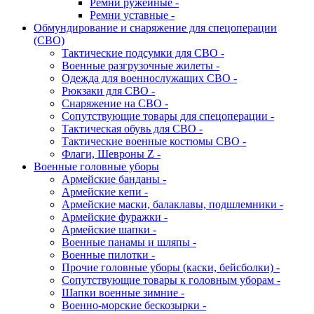
Ремни ружейные -
Ремни уставные -
Обмундирование и снаряжение для спецоперации
(СВО)
Тактические подсумки для СВО -
Военные разгрузочные жилеты -
Одежда для военнослужащих СВО -
Рюкзаки для СВО -
Снаряжение на СВО -
Сопутствующие товары для спецоперации -
Тактическая обувь для СВО -
Тактические военные костюмы СВО -
Флаги, Шевроны Z -
Военные головные уборы
Армейские банданы -
Армейские кепи -
Армейские маски, балаклавы, подшлемники -
Армейские фуражки -
Армейские шапки -
Военные панамы и шляпы -
Военные пилотки -
Прочие головные уборы (каски, бейсболки) -
Сопутствующие товары к головным уборам -
Шапки военные зимние -
Военно-морские бескозырки -