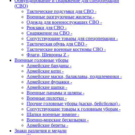
Обмундирование и снаряжение для спецоперации
(СВО)
Тактические подсумки для СВО -
Военные разгрузочные жилеты -
Одежда для военнослужащих СВО -
Рюкзаки для СВО -
Снаряжение на СВО -
Сопутствующие товары для спецоперации -
Тактическая обувь для СВО -
Тактические военные костюмы СВО -
Флаги, Шевроны Z -
Военные головные уборы
Армейские банданы -
Армейские кепи -
Армейские маски, балаклавы, подшлемники -
Армейские фуражки -
Армейские шапки -
Военные панамы и шляпы -
Военные пилотки -
Прочие головные уборы (каски, бейсболки) -
Сопутствующие товары к головным уборам -
Шапки военные зимние -
Военно-морские бескозырки -
Армейские береты -
Знаки различия и медали