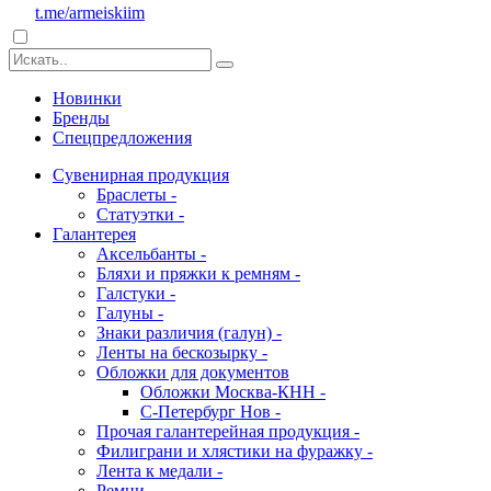
t.me/armeiskiim
Новинки
Бренды
Спецпредложения
Сувенирная продукция
Браслеты -
Статуэтки -
Галантерея
Аксельбанты -
Бляхи и пряжки к ремням -
Галстуки -
Галуны -
Знаки различия (галун) -
Ленты на бескозырку -
Обложки для документов
Обложки Москва-КНН -
С-Петербург Нов -
Прочая галантерейная продукция -
Филиграни и хлястики на фуражку -
Лента к медали -
Ремни