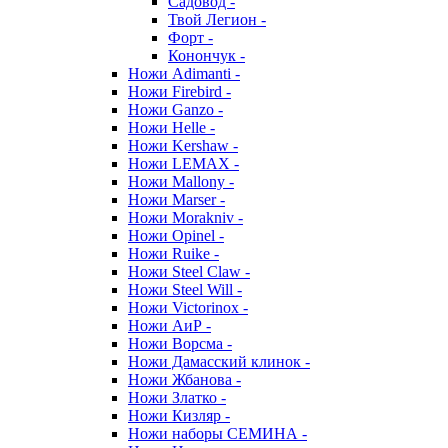
Садовод -
Твой Легион -
Форт -
Конончук -
Ножи Adimanti -
Ножи Firebird -
Ножи Ganzo -
Ножи Helle -
Ножи Kershaw -
Ножи LEMAX -
Ножи Mallony -
Ножи Marser -
Ножи Morakniv -
Ножи Opinel -
Ножи Ruike -
Ножи Steel Claw -
Ножи Steel Will -
Ножи Victorinox -
Ножи АиР -
Ножи Ворсма -
Ножи Дамасский клинок -
Ножи Жбанова -
Ножи Златко -
Ножи Кизляр -
Ножи наборы СЕМИНА -