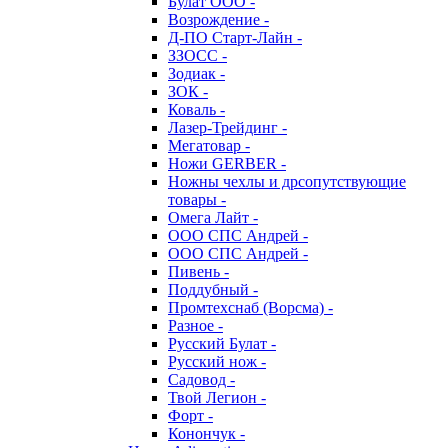
Булат ООО -
Возрождение -
Д-ПО Старт-Лайн -
ЗЗОСС -
Зодиак -
ЗОК -
Коваль -
Лазер-Трейдинг -
Мегатовар -
Ножи GERBER -
Ножны чехлы и дрсопутствующие
товары -
Омега Лайт -
ООО СПС Андрей -
ООО СПС Андрей -
Пивень -
Поддубный -
Промтехснаб (Ворсма) -
Разное -
Русский Булат -
Русский нож -
Садовод -
Твой Легион -
Форт -
Конончук -