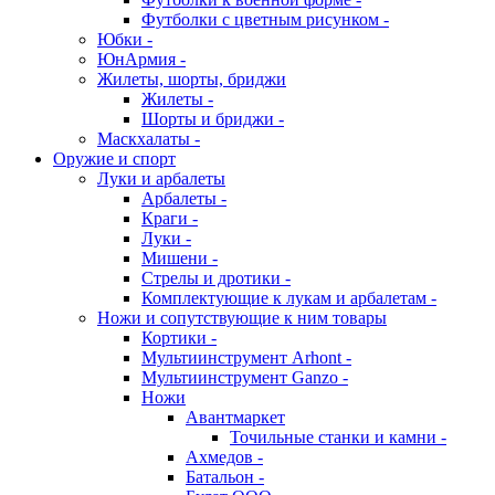
Футболки с цветным рисунком -
Юбки -
ЮнАрмия -
Жилеты, шорты, бриджи
Жилеты -
Шорты и бриджи -
Маскхалаты -
Оружие и спорт
Луки и арбалеты
Арбалеты -
Краги -
Луки -
Мишени -
Стрелы и дротики -
Комплектующие к лукам и арбалетам -
Ножи и сопутствующие к ним товары
Кортики -
Мультиинструмент Arhont -
Мультиинструмент Ganzo -
Ножи
Авантмаркет
Точильные станки и камни -
Ахмедов -
Батальон -