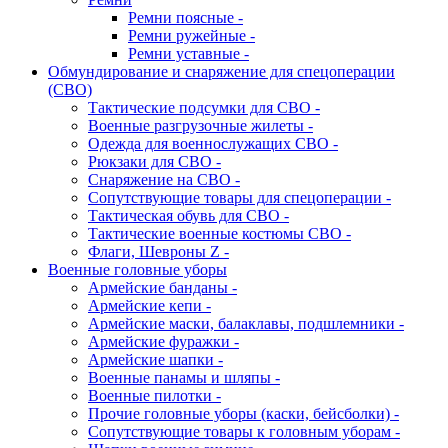
Ремни поясные -
Ремни ружейные -
Ремни уставные -
Обмундирование и снаряжение для спецоперации
(СВО)
Тактические подсумки для СВО -
Военные разгрузочные жилеты -
Одежда для военнослужащих СВО -
Рюкзаки для СВО -
Снаряжение на СВО -
Сопутствующие товары для спецоперации -
Тактическая обувь для СВО -
Тактические военные костюмы СВО -
Флаги, Шевроны Z -
Военные головные уборы
Армейские банданы -
Армейские кепи -
Армейские маски, балаклавы, подшлемники -
Армейские фуражки -
Армейские шапки -
Военные панамы и шляпы -
Военные пилотки -
Прочие головные уборы (каски, бейсболки) -
Сопутствующие товары к головным уборам -