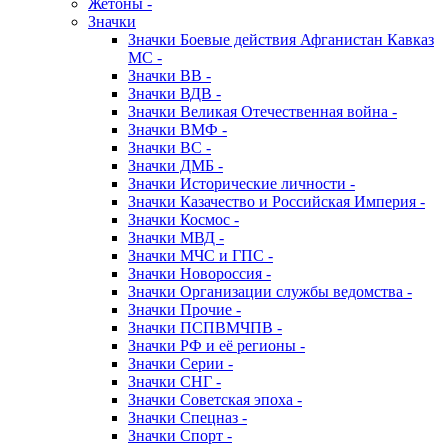
Жетоны -
Значки
Значки Боевые действия Афганистан Кавказ
МС -
Значки ВВ -
Значки ВДВ -
Значки Великая Отечественная война -
Значки ВМФ -
Значки ВС -
Значки ДМБ -
Значки Исторические личности -
Значки Казачество и Российская Империя -
Значки Космос -
Значки МВД -
Значки МЧС и ГПС -
Значки Новороссия -
Значки Организации службы ведомства -
Значки Прочие -
Значки ПСПВМЧПВ -
Значки РФ и её регионы -
Значки Серии -
Значки СНГ -
Значки Советская эпоха -
Значки Спецназ -
Значки Спорт -