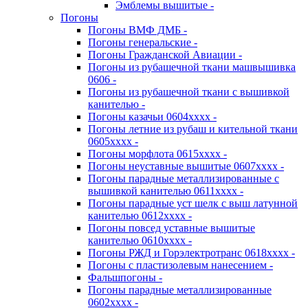
Эмблемы вышитые -
Погоны
Погоны ВМФ ДМБ -
Погоны генеральские -
Погоны Гражданской Авиации -
Погоны из рубашечной ткани машвышивка
0606 -
Погоны из рубашечной ткани с вышивкой
канителью -
Погоны казачьи 0604хххх -
Погоны летние из рубаш и кительной ткани
0605хххх -
Погоны морфлота 0615хххх -
Погоны неуставные вышитые 0607хххх -
Погоны парадные металлизированные с
вышивкой канителью 0611хххх -
Погоны парадные уст шелк с выш латунной
канителью 0612хххх -
Погоны повсед уставные вышитые
канителью 0610хххх -
Погоны РЖД и Горэлектротранс 0618хххх -
Погоны с пластизолевым нанесением -
Фальшпогоны -
Погоны парадные металлизированные
0602хххх -