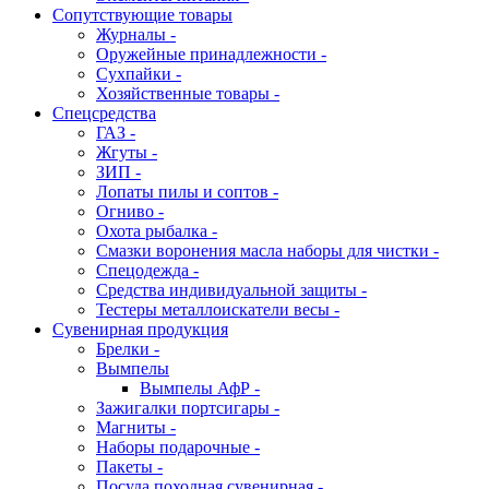
Сопутствующие товары
Журналы -
Оружейные принадлежности -
Сухпайки -
Хозяйственные товары -
Спецсредства
ГАЗ -
Жгуты -
ЗИП -
Лопаты пилы и соптов -
Огниво -
Охота рыбалка -
Смазки воронения масла наборы для чистки -
Спецодежда -
Средства индивидуальной защиты -
Тестеры металлоискатели весы -
Сувенирная продукция
Брелки -
Вымпелы
Вымпелы АфР -
Зажигалки портсигары -
Магниты -
Наборы подарочные -
Пакеты -
Посуда походная сувенирная -