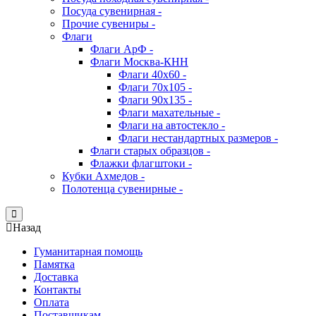
Посуда сувенирная -
Прочие сувениры -
Флаги
Флаги АрФ -
Флаги Москва-КНН
Флаги 40х60 -
Флаги 70х105 -
Флаги 90х135 -
Флаги махательные -
Флаги на автостекло -
Флаги нестандартных размеров -
Флаги старых образцов -
Флажки флагштоки -
Кубки Ахмедов -
Полотенца сувенирные -
Close
Назад
Гуманитарная помощь
Памятка
Доставка
Контакты
Оплата
Поставщикам