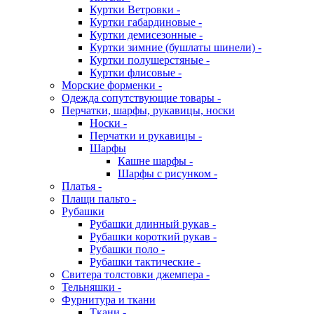
Куртки Ветровки -
Куртки габардиновые -
Куртки демисезонные -
Куртки зимние (бушлаты шинели) -
Куртки полушерстяные -
Куртки флисовые -
Морские форменки -
Одежда сопутствующие товары -
Перчатки, шарфы, рукавицы, носки
Носки -
Перчатки и рукавицы -
Шарфы
Кашне шарфы -
Шарфы с рисунком -
Платья -
Плащи пальто -
Рубашки
Рубашки длинный рукав -
Рубашки короткий рукав -
Рубашки поло -
Рубашки тактические -
Свитера толстовки джемпера -
Тельняшки -
Фурнитура и ткани
Ткани -