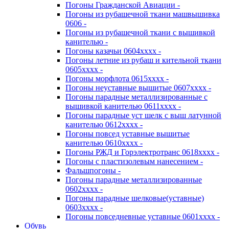
Погоны Гражданской Авиации -
Погоны из рубашечной ткани машвышивка
0606 -
Погоны из рубашечной ткани с вышивкой
канителью -
Погоны казачьи 0604хххх -
Погоны летние из рубаш и кительной ткани
0605хххх -
Погоны морфлота 0615хххх -
Погоны неуставные вышитые 0607хххх -
Погоны парадные металлизированные с
вышивкой канителью 0611хххх -
Погоны парадные уст шелк с выш латунной
канителью 0612хххх -
Погоны повсед уставные вышитые
канителью 0610хххх -
Погоны РЖД и Горэлектротранс 0618хххх -
Погоны с пластизолевым нанесением -
Фальшпогоны -
Погоны парадные металлизированные
0602хххх -
Погоны парадные шелковые(уставные)
0603хххх -
Погоны повседневные уставные 0601хххх -
Обувь