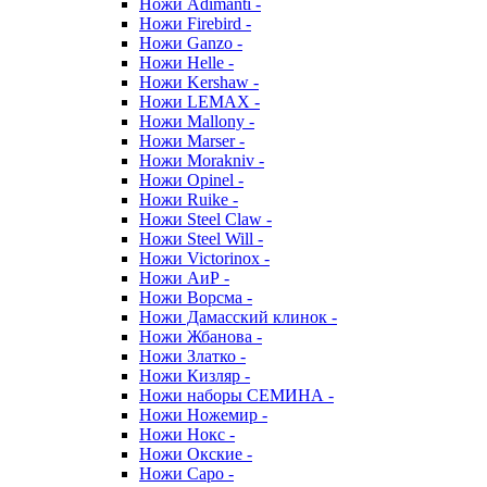
Ножи Adimanti -
Ножи Firebird -
Ножи Ganzo -
Ножи Helle -
Ножи Kershaw -
Ножи LEMAX -
Ножи Mallony -
Ножи Marser -
Ножи Morakniv -
Ножи Opinel -
Ножи Ruike -
Ножи Steel Claw -
Ножи Steel Will -
Ножи Victorinox -
Ножи АиР -
Ножи Ворсма -
Ножи Дамасский клинок -
Ножи Жбанова -
Ножи Златко -
Ножи Кизляр -
Ножи наборы СЕМИНА -
Ножи Ножемир -
Ножи Нокс -
Ножи Окские -
Ножи Саро -