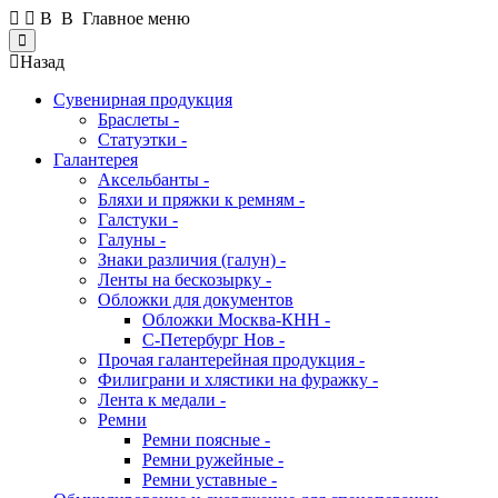
В В Главное меню
Close
Назад
Сувенирная продукция
Браслеты -
Статуэтки -
Галантерея
Аксельбанты -
Бляхи и пряжки к ремням -
Галстуки -
Галуны -
Знаки различия (галун) -
Ленты на бескозырку -
Обложки для документов
Обложки Москва-КНН -
С-Петербург Нов -
Прочая галантерейная продукция -
Филиграни и хлястики на фуражку -
Лента к медали -
Ремни
Ремни поясные -
Ремни ружейные -
Ремни уставные -