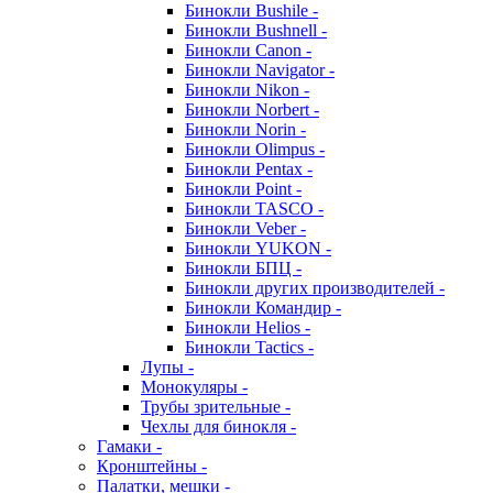
Бинокли Bushile -
Бинокли Bushnell -
Бинокли Canon -
Бинокли Navigator -
Бинокли Nikon -
Бинокли Norbert -
Бинокли Norin -
Бинокли Olimpus -
Бинокли Pentax -
Бинокли Point -
Бинокли TASCO -
Бинокли Veber -
Бинокли YUKON -
Бинокли БПЦ -
Бинокли других производителей -
Бинокли Командир -
Бинокли Helios -
Бинокли Tactics -
Лупы -
Монокуляры -
Трубы зрительные -
Чехлы для бинокля -
Гамаки -
Кронштейны -
Палатки, мешки -