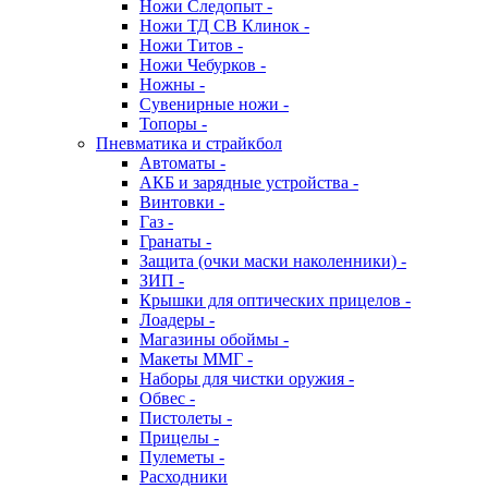
Ножи Следопыт -
Ножи ТД СВ Клинок -
Ножи Титов -
Ножи Чебурков -
Ножны -
Сувенирные ножи -
Топоры -
Пневматика и страйкбол
Автоматы -
АКБ и зарядные устройства -
Винтовки -
Газ -
Гранаты -
Защита (очки маски наколенники) -
ЗИП -
Крышки для оптических прицелов -
Лоадеры -
Магазины обоймы -
Макеты ММГ -
Наборы для чистки оружия -
Обвес -
Пистолеты -
Прицелы -
Пулеметы -
Расходники