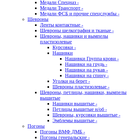
Медали Спецназ -
Медали Транспорт -
Медали ФСБ и прочие спецслужбы -
Шевроны
Ленты контактные -
Шевроны шелкография и тканые -
Шевроны, нашивки и вымпелы
пластизолевые
Курсовки -
Нашивки
Нашивки Группа крови -
Нашивки на грудь -
Нашивки на рукав -
Нашивки на спину -
Уголки на берет -
Шевроны пластизолевые -
Шевроны, петлицы, нашивки, вымпелы
вышитые
Нашивки вышитые -
Петлицы вышитые н/об -
Шевроны, курсовки вышитые -
Эмблемы вышитые -
Погоны
Погоны ВМФ ДМБ -
Погоны генеральские -