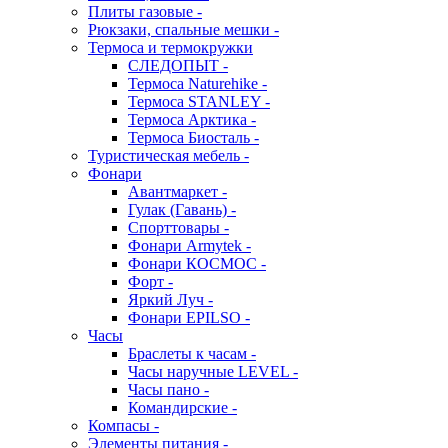
Плиты газовые -
Рюкзаки, спальные мешки -
Термоса и термокружки
СЛЕДОПЫТ -
Термоса Naturehike -
Термоса STANLEY -
Термоса Арктика -
Термоса Биосталь -
Туристическая мебель -
Фонари
Авантмаркет -
Гулак (Гавань) -
Спорттовары -
Фонари Armytek -
Фонари КОСМОС -
Форт -
Яркий Луч -
Фонари EPILSO -
Часы
Браслеты к часам -
Часы наручные LEVEL -
Часы пано -
Командирские -
Компасы -
Элементы питания -