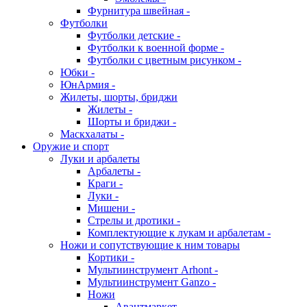
Фурнитура швейная -
Футболки
Футболки детские -
Футболки к военной форме -
Футболки с цветным рисунком -
Юбки -
ЮнАрмия -
Жилеты, шорты, бриджи
Жилеты -
Шорты и бриджи -
Маскхалаты -
Оружие и спорт
Луки и арбалеты
Арбалеты -
Краги -
Луки -
Мишени -
Стрелы и дротики -
Комплектующие к лукам и арбалетам -
Ножи и сопутствующие к ним товары
Кортики -
Мультиинструмент Arhont -
Мультиинструмент Ganzo -
Ножи
Авантмаркет