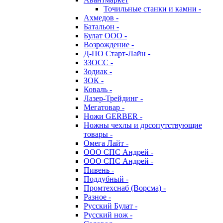
Точильные станки и камни -
Ахмедов -
Батальон -
Булат ООО -
Возрождение -
Д-ПО Старт-Лайн -
ЗЗОСС -
Зодиак -
ЗОК -
Коваль -
Лазер-Трейдинг -
Мегатовар -
Ножи GERBER -
Ножны чехлы и дрсопутствующие
товары -
Омега Лайт -
ООО СПС Андрей -
ООО СПС Андрей -
Пивень -
Поддубный -
Промтехснаб (Ворсма) -
Разное -
Русский Булат -
Русский нож -