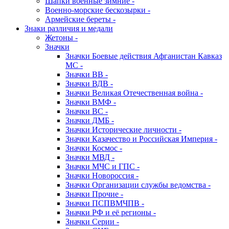
Шапки военные зимние -
Военно-морские бескозырки -
Армейские береты -
Знаки различия и медали
Жетоны -
Значки
Значки Боевые действия Афганистан Кавказ
МС -
Значки ВВ -
Значки ВДВ -
Значки Великая Отечественная война -
Значки ВМФ -
Значки ВС -
Значки ДМБ -
Значки Исторические личности -
Значки Казачество и Российская Империя -
Значки Космос -
Значки МВД -
Значки МЧС и ГПС -
Значки Новороссия -
Значки Организации службы ведомства -
Значки Прочие -
Значки ПСПВМЧПВ -
Значки РФ и её регионы -
Значки Серии -