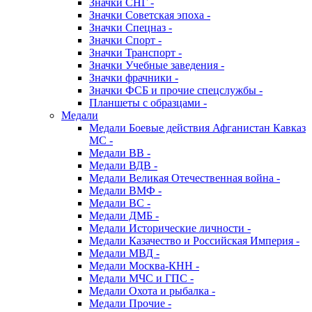
Значки СНГ -
Значки Советская эпоха -
Значки Спецназ -
Значки Спорт -
Значки Транспорт -
Значки Учебные заведения -
Значки фрачники -
Значки ФСБ и прочие спецслужбы -
Планшеты с образцами -
Медали
Медали Боевые действия Афганистан Кавказ
МС -
Медали ВВ -
Медали ВДВ -
Медали Великая Отечественная война -
Медали ВМФ -
Медали ВС -
Медали ДМБ -
Медали Исторические личности -
Медали Казачество и Российская Империя -
Медали МВД -
Медали Москва-КНН -
Медали МЧС и ГПС -
Медали Охота и рыбалка -
Медали Прочие -