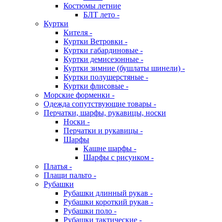
Костюмы летние
БЛТ лето -
Куртки
Кителя -
Куртки Ветровки -
Куртки габардиновые -
Куртки демисезонные -
Куртки зимние (бушлаты шинели) -
Куртки полушерстяные -
Куртки флисовые -
Морские форменки -
Одежда сопутствующие товары -
Перчатки, шарфы, рукавицы, носки
Носки -
Перчатки и рукавицы -
Шарфы
Кашне шарфы -
Шарфы с рисунком -
Платья -
Плащи пальто -
Рубашки
Рубашки длинный рукав -
Рубашки короткий рукав -
Рубашки поло -
Рубашки тактические -