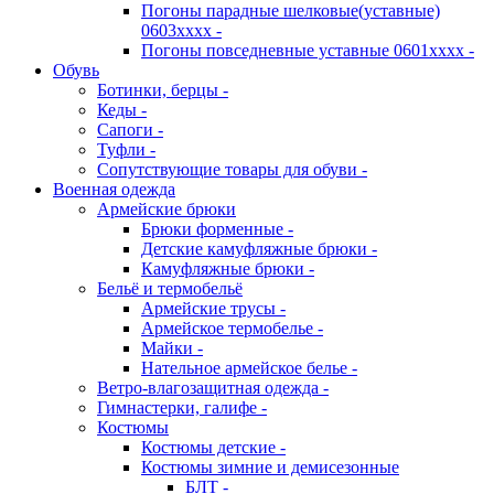
Погоны парадные шелковые(уставные)
0603хххх -
Погоны повседневные уставные 0601хххх -
Обувь
Ботинки, берцы -
Кеды -
Сапоги -
Туфли -
Сопутствующие товары для обуви -
Военная одежда
Армейские брюки
Брюки форменные -
Детские камуфляжные брюки -
Камуфляжные брюки -
Бельё и термобельё
Армейские трусы -
Армейское термобелье -
Майки -
Нательное армейское белье -
Ветро-влагозащитная одежда -
Гимнастерки, галифе -
Костюмы
Костюмы детские -
Костюмы зимние и демисезонные
БЛТ -