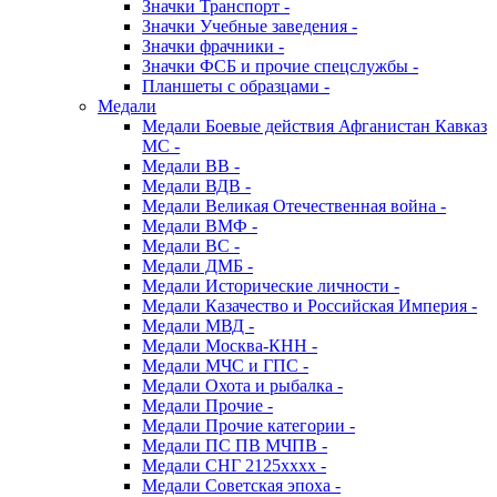
Значки Транспорт -
Значки Учебные заведения -
Значки фрачники -
Значки ФСБ и прочие спецслужбы -
Планшеты с образцами -
Медали
Медали Боевые действия Афганистан Кавказ
МС -
Медали ВВ -
Медали ВДВ -
Медали Великая Отечественная война -
Медали ВМФ -
Медали ВС -
Медали ДМБ -
Медали Исторические личности -
Медали Казачество и Российская Империя -
Медали МВД -
Медали Москва-КНН -
Медали МЧС и ГПС -
Медали Охота и рыбалка -
Медали Прочие -
Медали Прочие категории -
Медали ПС ПВ МЧПВ -
Медали СНГ 2125хххх -
Медали Советская эпоха -