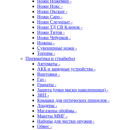
Ножи Ножемир -
Ножи Нокс -
Ножи Окские -
Ножи Саро -
Ножи Следопыт -
Ножи ТД СВ Клинок -
Ножи Титов -
Ножи Чебурков -
Ножны -
Сувенирные ножи -
Топоры -
Пневматика и страйкбол
Автоматы -
АКБ и зарядные устройства -
Винтовки -
Газ -
Гранаты -
Защита (очки маски наколенники) -
ЗИП -
Крышки для оптических прицелов -
Лоадеры -
Магазины обоймы -
Макеты ММГ -
Наборы для чистки оружия -
Обвес -