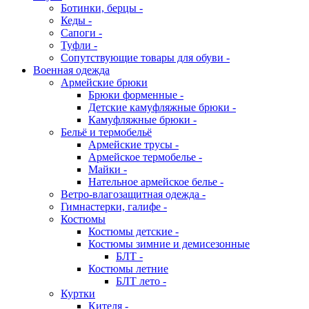
Ботинки, берцы -
Кеды -
Сапоги -
Туфли -
Сопутствующие товары для обуви -
Военная одежда
Армейские брюки
Брюки форменные -
Детские камуфляжные брюки -
Камуфляжные брюки -
Бельё и термобельё
Армейские трусы -
Армейское термобелье -
Майки -
Нательное армейское белье -
Ветро-влагозащитная одежда -
Гимнастерки, галифе -
Костюмы
Костюмы детские -
Костюмы зимние и демисезонные
БЛТ -
Костюмы летние
БЛТ лето -
Куртки
Кителя -