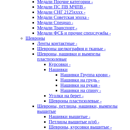
Медали Прочие категории -
Медали ПС ПВ МЧПВ -
Медали СНГ 2125хххх -
Медали Советская эпоха -
Медали Спецназ -
Медали Транспорт -
Медали ФСБ и прочие спецслужбы -
Шевроны
Ленты контактные -
Шевроны шелкография и тканые -
Шевроны, нашивки и вымпелы
пластизолевые
Курсовки -
Нашивки
Нашивки Группа крови -
Нашивки на грудь -
Нашивки на рукав -
Нашивки на спину -
Уголки на берет -
Шевроны пластизолевые -
Шевроны, петлицы, нашивки, вымпелы
вышитые
Нашивки вышитые -
Петлицы вышитые н/об -
Шевроны, курсовки вышитые -