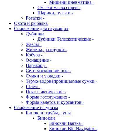
Мишени пневматика -
Смазки масла спреи -
Шарики, пульки -
Рогатки -
Охота и рыбалка
Снаряжение для служащих
Дубинки
Дубинки Телескопические -
Жезлы -
Жилеты, разгрузки -
Кобура -
Оснащение -
Паракорд -
Сети маскировочные -
Сумки и укладки -
Термо-водонепроницаемые сумки -
Шлем -
Пояса тактические -
Форма госслужащих -
Форма кадетов и курсантов -
Снаряжение и туризм
Бинокли, трубы, лупы
Бинокли
Бинокли Barska -
Бинокли Bin Navigator -