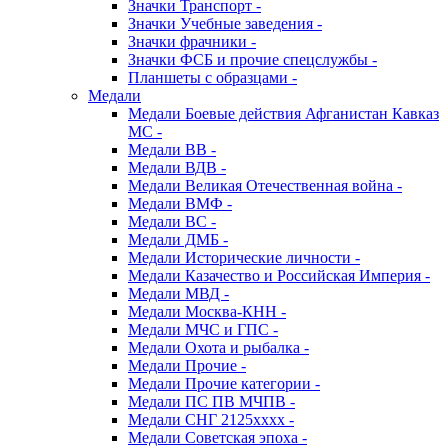
Значки Транспорт -
Значки Учебные заведения -
Значки фрачники -
Значки ФСБ и прочие спецслужбы -
Планшеты с образцами -
Медали
Медали Боевые действия Афганистан Кавказ
МС -
Медали ВВ -
Медали ВДВ -
Медали Великая Отечественная война -
Медали ВМФ -
Медали ВС -
Медали ДМБ -
Медали Исторические личности -
Медали Казачество и Российская Империя -
Медали МВД -
Медали Москва-КНН -
Медали МЧС и ГПС -
Медали Охота и рыбалка -
Медали Прочие -
Медали Прочие категории -
Медали ПС ПВ МЧПВ -
Медали СНГ 2125хххх -
Медали Советская эпоха -