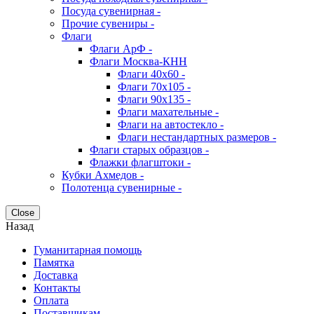
Посуда сувенирная -
Прочие сувениры -
Флаги
Флаги АрФ -
Флаги Москва-КНН
Флаги 40х60 -
Флаги 70х105 -
Флаги 90х135 -
Флаги махательные -
Флаги на автостекло -
Флаги нестандартных размеров -
Флаги старых образцов -
Флажки флагштоки -
Кубки Ахмедов -
Полотенца сувенирные -
Close
Назад
Гуманитарная помощь
Памятка
Доставка
Контакты
Оплата
Поставщикам