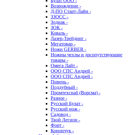
Булат ООО -
Возрождение -
Д-ПО Старт-Лайн -
ЗЗОСС -
Зодиак -
ЗОК -
Коваль -
Лазер-Трейдинг -
Мегатовар -
Ножи GERBER -
Ножны чехлы и дрсопутствующие
товары -
Омега Лайт -
ООО СПС Андрей -
ООО СПС Андрей -
Пивень -
Поддубный -
Промтехснаб (Ворсма) -
Разное -
Русский Булат -
Русский нож -
Садовод -
Твой Легион -
Форт -
Конончук -