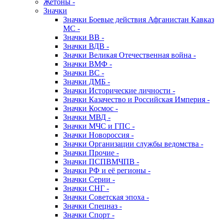
Жетоны -
Значки
Значки Боевые действия Афганистан Кавказ
МС -
Значки ВВ -
Значки ВДВ -
Значки Великая Отечественная война -
Значки ВМФ -
Значки ВС -
Значки ДМБ -
Значки Исторические личности -
Значки Казачество и Российская Империя -
Значки Космос -
Значки МВД -
Значки МЧС и ГПС -
Значки Новороссия -
Значки Организации службы ведомства -
Значки Прочие -
Значки ПСПВМЧПВ -
Значки РФ и её регионы -
Значки Серии -
Значки СНГ -
Значки Советская эпоха -
Значки Спецназ -
Значки Спорт -