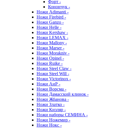
Форт -
Конончук -
Ножи Adimanti -
Ножи Firebird -
Ножи Ganzo -
Ножи Helle -
Ножи Kershaw -
Ножи LEMAX -
Ножи Mallony -
Ножи Marser -
Ножи Morakniv -
Ножи Opinel -
Ножи Ruike -
Ножи Steel Claw -
Ножи Steel Will -
Ножи Victorinox -
Ножи АиР -
Ножи Ворсма -
Ножи Дамасский клинок -
Ножи Жбанова -
Ножи Златко -
Ножи Кизляр -
Ножи наборы СЕМИНА -
Ножи Ножемир -
Ножи Нокс -