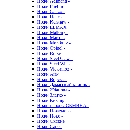
Ножи Adimanti -
Ножи Firebird -
Ножи Ganzo -
Ножи Helle -
Ножи Kershaw -
Ножи LEMAX -
Ножи Mallony -
Ножи Marser -
Ножи Morakniv -
Ножи Opinel -
Ножи Ruike -
Ножи Steel Claw -
Ножи Steel Will -
Ножи Victorinox -
Ножи АиР -
Ножи Ворсма -
Ножи Дамасский клинок -
Ножи Жбанова -
Ножи Златко -
Ножи Кизляр -
Ножи наборы СЕМИНА -
Ножи Ножемир -
Ножи Нокс -
Ножи Окские -
Ножи Саро -