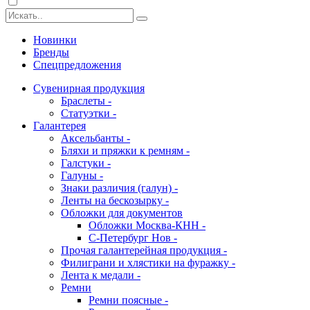
Новинки
Бренды
Спецпредложения
Сувенирная продукция
Браслеты -
Статуэтки -
Галантерея
Аксельбанты -
Бляхи и пряжки к ремням -
Галстуки -
Галуны -
Знаки различия (галун) -
Ленты на бескозырку -
Обложки для документов
Обложки Москва-КНН -
С-Петербург Нов -
Прочая галантерейная продукция -
Филиграни и хлястики на фуражку -
Лента к медали -
Ремни
Ремни поясные -