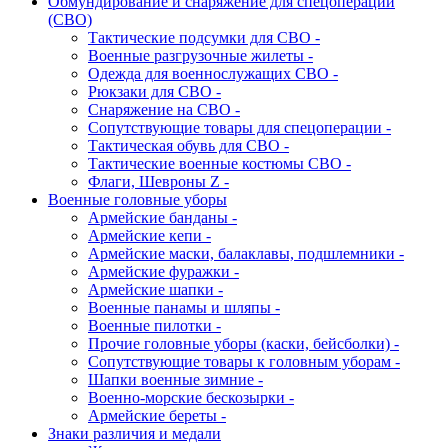
Обмундирование и снаряжение для спецоперации
(СВО)
Тактические подсумки для СВО -
Военные разгрузочные жилеты -
Одежда для военнослужащих СВО -
Рюкзаки для СВО -
Снаряжение на СВО -
Сопутствующие товары для спецоперации -
Тактическая обувь для СВО -
Тактические военные костюмы СВО -
Флаги, Шевроны Z -
Военные головные уборы
Армейские банданы -
Армейские кепи -
Армейские маски, балаклавы, подшлемники -
Армейские фуражки -
Армейские шапки -
Военные панамы и шляпы -
Военные пилотки -
Прочие головные уборы (каски, бейсболки) -
Сопутствующие товары к головным уборам -
Шапки военные зимние -
Военно-морские бескозырки -
Армейские береты -
Знаки различия и медали