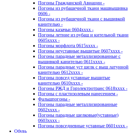
Погоны Гражданской Авиации -
Погоны из рубашечной ткани машвышивка
0606 -
Погоны из рубашечной ткани с вышивкой
канителью -
Погоны казачьи 0604хххх -
Погоны летние из рубаш и кительной ткани
0605хххх -
Погоны морфлота 0615хххх -
Погоны неуставные вышитые 0607хххх -
Погоны парадные металлизированные с
вышивкой канителью 0611хххх -
Погоны парадные уст шелк с выш латунной
канителью 0612хххх -
Погоны повсед уставные вышитые
канителью 0610хххх -
Погоны РЖД и Горэлектротранс 0618хххх -
Погоны с пластизолевым нанесением -
Фальшпогоны -
Погоны парадные металлизированные
0602хххх -
Погоны парадные шелковые(уставные)
0603хххх -
Погоны повседневные уставные 0601хххх -
Обувь