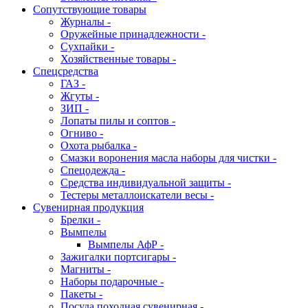
Сопутствующие товары
Журналы -
Оружейные принадлежности -
Сухпайки -
Хозяйственные товары -
Спецсредства
ГАЗ -
Жгуты -
ЗИП -
Лопаты пилы и соптов -
Огниво -
Охота рыбалка -
Смазки воронения масла наборы для чистки -
Спецодежда -
Средства индивидуальной защиты -
Тестеры металлоискатели весы -
Сувенирная продукция
Брелки -
Вымпелы
Вымпелы АфР -
Зажигалки портсигары -
Магниты -
Наборы подарочные -
Пакеты -
Посуда походная сувенирная -