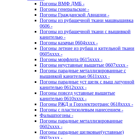
Погоны ВМФ ДМБ -
Погоны генеральские -
Погоны Гражданской Авиации -
Погоны из рубашечной ткани машвышивка
0606 -
Погоны из рубашечной ткани с вышивкой
канителью -
Погоны казачьи 0604хххх -
Погоны летние из рубаш и кительной ткани
0605хххх -
Погоны морфлота 0615хххх -
Погоны неуставные вышитые 0607хххх -
Погоны парадные металлизированные с
вышивкой канителью 0611хххх -
Погоны парадные уст шелк с выш латунной
канителью 0612хххх -
Погоны повсед уставные вышитые
канителью 0610хххх -
Погоны РЖД и Горэлектротранс 0618хххх -
Погоны с пластизолевым нанесением -
Фальшпогоны -
Погоны парадные металлизированные
0602хххх -
Погоны парадные шелковые(уставные)
0603хххх -