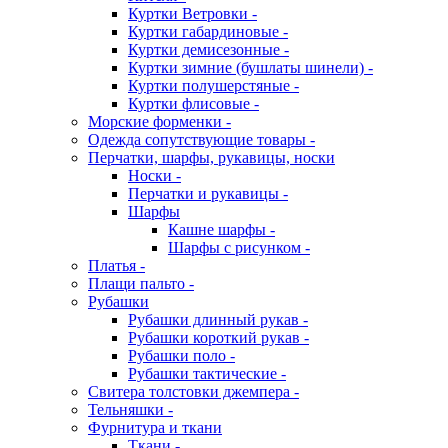
Куртки Ветровки -
Куртки габардиновые -
Куртки демисезонные -
Куртки зимние (бушлаты шинели) -
Куртки полушерстяные -
Куртки флисовые -
Морские форменки -
Одежда сопутствующие товары -
Перчатки, шарфы, рукавицы, носки
Носки -
Перчатки и рукавицы -
Шарфы
Кашне шарфы -
Шарфы с рисунком -
Платья -
Плащи пальто -
Рубашки
Рубашки длинный рукав -
Рубашки короткий рукав -
Рубашки поло -
Рубашки тактические -
Свитера толстовки джемпера -
Тельняшки -
Фурнитура и ткани
Ткани -