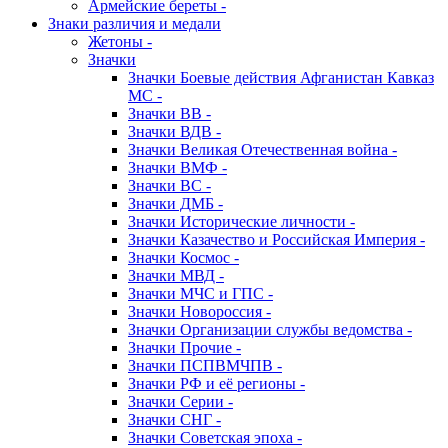
Армейские береты -
Знаки различия и медали
Жетоны -
Значки
Значки Боевые действия Афганистан Кавказ
МС -
Значки ВВ -
Значки ВДВ -
Значки Великая Отечественная война -
Значки ВМФ -
Значки ВС -
Значки ДМБ -
Значки Исторические личности -
Значки Казачество и Российская Империя -
Значки Космос -
Значки МВД -
Значки МЧС и ГПС -
Значки Новороссия -
Значки Организации службы ведомства -
Значки Прочие -
Значки ПСПВМЧПВ -
Значки РФ и её регионы -
Значки Серии -
Значки СНГ -
Значки Советская эпоха -