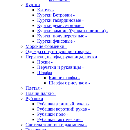
Куртки
Кителя -
Куртки Ветровки -
Куртки габардиновые -
Куртки демисезонные -
Куртки зимние (бушлаты шинели) -
Куртки полушерстяные -
Куртки флисовые -
Морские форменки -
Одежда сопутствующие товары -
Перчатки, шарфы, рукавицы, носки
Носки -
Перчатки и рукавицы -
Шарфы
Кашне шарфы -
Шарфы с рисунком -
Платья -
Плащи пальто -
Рубашки
Рубашки длинный рукав -
Рубашки короткий рукав -
Рубашки поло -
Рубашки тактические -
Свитера толстовки джемпера -
Тельняшки -