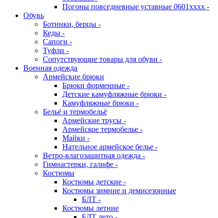
Погоны повседневные уставные 0601хххх -
Обувь
Ботинки, берцы -
Кеды -
Сапоги -
Туфли -
Сопутствующие товары для обуви -
Военная одежда
Армейские брюки
Брюки форменные -
Детские камуфляжные брюки -
Камуфляжные брюки -
Бельё и термобельё
Армейские трусы -
Армейское термобелье -
Майки -
Нательное армейское белье -
Ветро-влагозащитная одежда -
Гимнастерки, галифе -
Костюмы
Костюмы детские -
Костюмы зимние и демисезонные
БЛТ -
Костюмы летние
БЛТ лето -