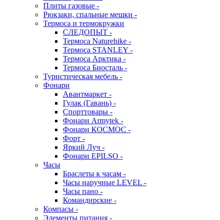
Плиты газовые -
Рюкзаки, спальные мешки -
Термоса и термокружки
СЛЕДОПЫТ -
Термоса Naturehike -
Термоса STANLEY -
Термоса Арктика -
Термоса Биосталь -
Туристическая мебель -
Фонари
Авантмаркет -
Гулак (Гавань) -
Спорттовары -
Фонари Armytek -
Фонари КОСМОС -
Форт -
Яркий Луч -
Фонари EPILSO -
Часы
Браслеты к часам -
Часы наручные LEVEL -
Часы пано -
Командирские -
Компасы -
Элементы питания -