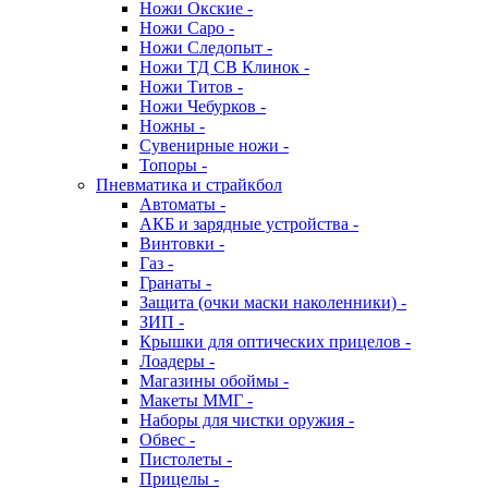
Ножи Окские -
Ножи Саро -
Ножи Следопыт -
Ножи ТД СВ Клинок -
Ножи Титов -
Ножи Чебурков -
Ножны -
Сувенирные ножи -
Топоры -
Пневматика и страйкбол
Автоматы -
АКБ и зарядные устройства -
Винтовки -
Газ -
Гранаты -
Защита (очки маски наколенники) -
ЗИП -
Крышки для оптических прицелов -
Лоадеры -
Магазины обоймы -
Макеты ММГ -
Наборы для чистки оружия -
Обвес -
Пистолеты -
Прицелы -