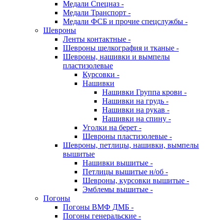
Медали Спецназ -
Медали Транспорт -
Медали ФСБ и прочие спецслужбы -
Шевроны
Ленты контактные -
Шевроны шелкография и тканые -
Шевроны, нашивки и вымпелы
пластизолевые
Курсовки -
Нашивки
Нашивки Группа крови -
Нашивки на грудь -
Нашивки на рукав -
Нашивки на спину -
Уголки на берет -
Шевроны пластизолевые -
Шевроны, петлицы, нашивки, вымпелы
вышитые
Нашивки вышитые -
Петлицы вышитые н/об -
Шевроны, курсовки вышитые -
Эмблемы вышитые -
Погоны
Погоны ВМФ ДМБ -
Погоны генеральские -