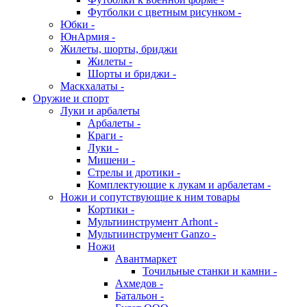
Футболки с цветным рисунком -
Юбки -
ЮнАрмия -
Жилеты, шорты, бриджи
Жилеты -
Шорты и бриджи -
Маскхалаты -
Оружие и спорт
Луки и арбалеты
Арбалеты -
Краги -
Луки -
Мишени -
Стрелы и дротики -
Комплектующие к лукам и арбалетам -
Ножи и сопутствующие к ним товары
Кортики -
Мультиинструмент Arhont -
Мультиинструмент Ganzo -
Ножи
Авантмаркет
Точильные станки и камни -
Ахмедов -
Батальон -