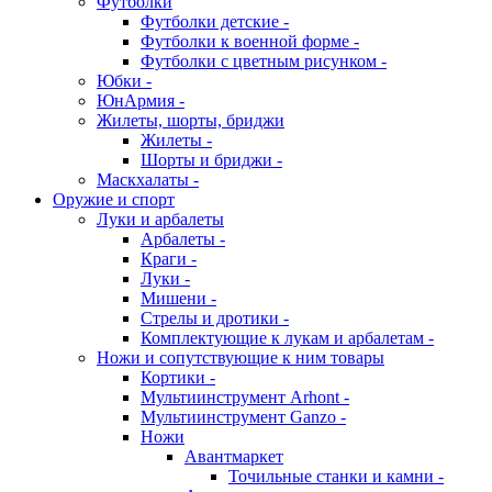
Футболки
Футболки детские -
Футболки к военной форме -
Футболки с цветным рисунком -
Юбки -
ЮнАрмия -
Жилеты, шорты, бриджи
Жилеты -
Шорты и бриджи -
Маскхалаты -
Оружие и спорт
Луки и арбалеты
Арбалеты -
Краги -
Луки -
Мишени -
Стрелы и дротики -
Комплектующие к лукам и арбалетам -
Ножи и сопутствующие к ним товары
Кортики -
Мультиинструмент Arhont -
Мультиинструмент Ganzo -
Ножи
Авантмаркет
Точильные станки и камни -