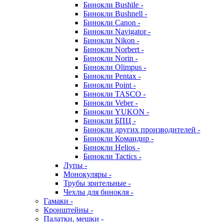
Бинокли Bushile -
Бинокли Bushnell -
Бинокли Canon -
Бинокли Navigator -
Бинокли Nikon -
Бинокли Norbert -
Бинокли Norin -
Бинокли Olimpus -
Бинокли Pentax -
Бинокли Point -
Бинокли TASCO -
Бинокли Veber -
Бинокли YUKON -
Бинокли БПЦ -
Бинокли других производителей -
Бинокли Командир -
Бинокли Helios -
Бинокли Tactics -
Лупы -
Монокуляры -
Трубы зрительные -
Чехлы для бинокля -
Гамаки -
Кронштейны -
Палатки, мешки -