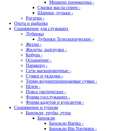
Мишени пневматика -
Смазки масла спреи -
Шарики, пульки -
Рогатки -
Охота и рыбалка
Снаряжение для служащих
Дубинки
Дубинки Телескопические -
Жезлы -
Жилеты, разгрузки -
Кобура -
Оснащение -
Паракорд -
Сети маскировочные -
Сумки и укладки -
Термо-водонепроницаемые сумки -
Шлем -
Пояса тактические -
Форма госслужащих -
Форма кадетов и курсантов -
Снаряжение и туризм
Бинокли, трубы, лупы
Бинокли
Бинокли Barska -
Бинокли Bin Navigator -