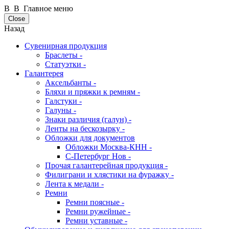
В В Главное меню
Close
Назад
Сувенирная продукция
Браслеты -
Статуэтки -
Галантерея
Аксельбанты -
Бляхи и пряжки к ремням -
Галстуки -
Галуны -
Знаки различия (галун) -
Ленты на бескозырку -
Обложки для документов
Обложки Москва-КНН -
С-Петербург Нов -
Прочая галантерейная продукция -
Филиграни и хлястики на фуражку -
Лента к медали -
Ремни
Ремни поясные -
Ремни ружейные -
Ремни уставные -