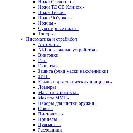
Ножи Следопыт -
Ножи ТД СВ Клинок -
Ножи Титов -
Ножи Чебурков -
Ножны -
Сувенирные ножи -
Топоры -
Пневматика и страйкбол
Автоматы -
АКБ и зарядные устройства -
Винтовки -
Газ -
Гранаты -
Защита (очки маски наколенники) -
ЗИП -
Крышки для оптических прицелов -
Лоадеры -
Магазины обоймы -
Макеты ММГ -
Наборы для чистки оружия -
Обвес -
Пистолеты -
Прицелы -
Пулеметы -
Расходники