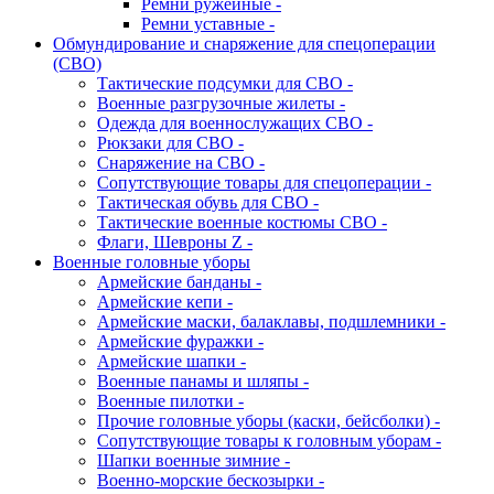
Ремни ружейные -
Ремни уставные -
Обмундирование и снаряжение для спецоперации
(СВО)
Тактические подсумки для СВО -
Военные разгрузочные жилеты -
Одежда для военнослужащих СВО -
Рюкзаки для СВО -
Снаряжение на СВО -
Сопутствующие товары для спецоперации -
Тактическая обувь для СВО -
Тактические военные костюмы СВО -
Флаги, Шевроны Z -
Военные головные уборы
Армейские банданы -
Армейские кепи -
Армейские маски, балаклавы, подшлемники -
Армейские фуражки -
Армейские шапки -
Военные панамы и шляпы -
Военные пилотки -
Прочие головные уборы (каски, бейсболки) -
Сопутствующие товары к головным уборам -
Шапки военные зимние -
Военно-морские бескозырки -