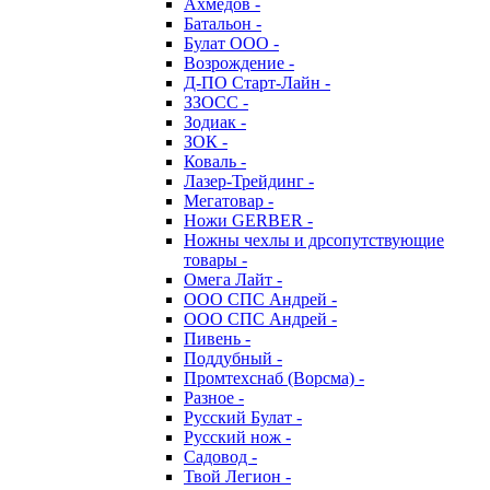
Ахмедов -
Батальон -
Булат ООО -
Возрождение -
Д-ПО Старт-Лайн -
ЗЗОСС -
Зодиак -
ЗОК -
Коваль -
Лазер-Трейдинг -
Мегатовар -
Ножи GERBER -
Ножны чехлы и дрсопутствующие
товары -
Омега Лайт -
ООО СПС Андрей -
ООО СПС Андрей -
Пивень -
Поддубный -
Промтехснаб (Ворсма) -
Разное -
Русский Булат -
Русский нож -
Садовод -
Твой Легион -