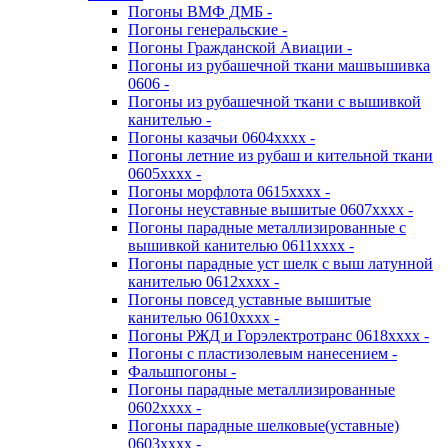
Погоны ВМФ ДМБ -
Погоны генеральские -
Погоны Гражданской Авиации -
Погоны из рубашечной ткани машвышивка
0606 -
Погоны из рубашечной ткани с вышивкой
канителью -
Погоны казачьи 0604хххх -
Погоны летние из рубаш и кительной ткани
0605хххх -
Погоны морфлота 0615хххх -
Погоны неуставные вышитые 0607хххх -
Погоны парадные металлизированные с
вышивкой канителью 0611хххх -
Погоны парадные уст шелк с выш латунной
канителью 0612хххх -
Погоны повсед уставные вышитые
канителью 0610хххх -
Погоны РЖД и Горэлектротранс 0618хххх -
Погоны с пластизолевым нанесением -
Фальшпогоны -
Погоны парадные металлизированные
0602хххх -
Погоны парадные шелковые(уставные)
0603хххх -