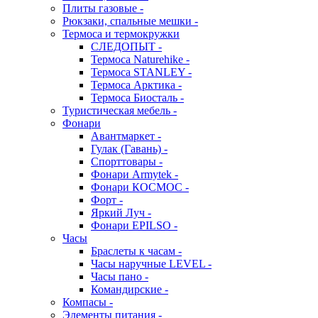
Плиты газовые -
Рюкзаки, спальные мешки -
Термоса и термокружки
СЛЕДОПЫТ -
Термоса Naturehike -
Термоса STANLEY -
Термоса Арктика -
Термоса Биосталь -
Туристическая мебель -
Фонари
Авантмаркет -
Гулак (Гавань) -
Спорттовары -
Фонари Armytek -
Фонари КОСМОС -
Форт -
Яркий Луч -
Фонари EPILSO -
Часы
Браслеты к часам -
Часы наручные LEVEL -
Часы пано -
Командирские -
Компасы -
Элементы питания -