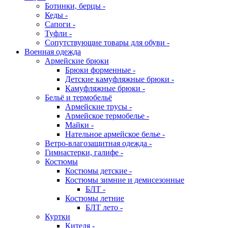
Ботинки, берцы -
Кеды -
Сапоги -
Туфли -
Сопутствующие товары для обуви -
Военная одежда
Армейские брюки
Брюки форменные -
Детские камуфляжные брюки -
Камуфляжные брюки -
Бельё и термобельё
Армейские трусы -
Армейское термобелье -
Майки -
Нательное армейское белье -
Ветро-влагозащитная одежда -
Гимнастерки, галифе -
Костюмы
Костюмы детские -
Костюмы зимние и демисезонные
БЛТ -
Костюмы летние
БЛТ лето -
Куртки
Кителя -