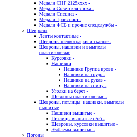
Медали СНГ 2125хххх -
Медали Советская эпоха -
Медали Спецназ -
Медали Транспорт -
Медали ФСБ и прочие спецслужбы -
Шевроны
Ленты контактные -
Шевроны шелкография и тканые -
Шевроны, нашивки и вымпелы
пластизолевые
Курсовки -
Нашивки
Нашивки Группа крови -
Нашивки на грудь -
Нашивки на рукав -
Нашивки на спину -
Уголки на берет -
Шевроны пластизолевые -
Шевроны, петлицы, нашивки, вымпелы
вышитые
Нашивки вышитые -
Петлицы вышитые н/об -
Шевроны, курсовки вышитые -
Эмблемы вышитые -
Погоны