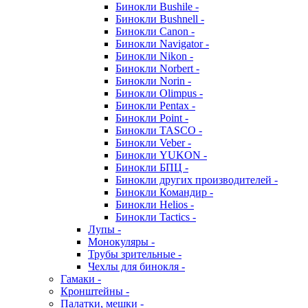
Бинокли Bushile -
Бинокли Bushnell -
Бинокли Canon -
Бинокли Navigator -
Бинокли Nikon -
Бинокли Norbert -
Бинокли Norin -
Бинокли Olimpus -
Бинокли Pentax -
Бинокли Point -
Бинокли TASCO -
Бинокли Veber -
Бинокли YUKON -
Бинокли БПЦ -
Бинокли других производителей -
Бинокли Командир -
Бинокли Helios -
Бинокли Tactics -
Лупы -
Монокуляры -
Трубы зрительные -
Чехлы для бинокля -
Гамаки -
Кронштейны -
Палатки, мешки -