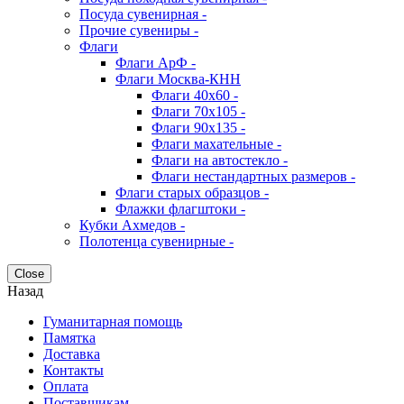
Посуда сувенирная -
Прочие сувениры -
Флаги
Флаги АрФ -
Флаги Москва-КНН
Флаги 40х60 -
Флаги 70х105 -
Флаги 90х135 -
Флаги махательные -
Флаги на автостекло -
Флаги нестандартных размеров -
Флаги старых образцов -
Флажки флагштоки -
Кубки Ахмедов -
Полотенца сувенирные -
Close
Назад
Гуманитарная помощь
Памятка
Доставка
Контакты
Оплата
Поставщикам