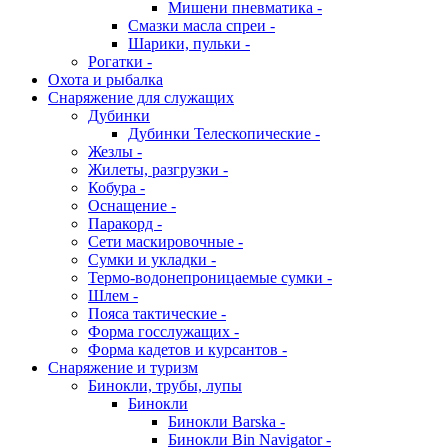
Мишени пневматика -
Смазки масла спреи -
Шарики, пульки -
Рогатки -
Охота и рыбалка
Снаряжение для служащих
Дубинки
Дубинки Телескопические -
Жезлы -
Жилеты, разгрузки -
Кобура -
Оснащение -
Паракорд -
Сети маскировочные -
Сумки и укладки -
Термо-водонепроницаемые сумки -
Шлем -
Пояса тактические -
Форма госслужащих -
Форма кадетов и курсантов -
Снаряжение и туризм
Бинокли, трубы, лупы
Бинокли
Бинокли Barska -
Бинокли Bin Navigator -