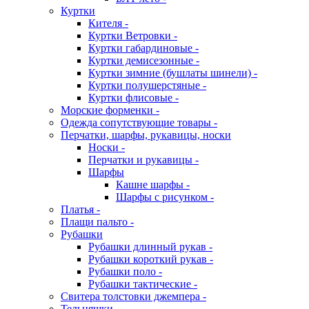
Куртки
Кителя -
Куртки Ветровки -
Куртки габардиновые -
Куртки демисезонные -
Куртки зимние (бушлаты шинели) -
Куртки полушерстяные -
Куртки флисовые -
Морские форменки -
Одежда сопутствующие товары -
Перчатки, шарфы, рукавицы, носки
Носки -
Перчатки и рукавицы -
Шарфы
Кашне шарфы -
Шарфы с рисунком -
Платья -
Плащи пальто -
Рубашки
Рубашки длинный рукав -
Рубашки короткий рукав -
Рубашки поло -
Рубашки тактические -
Свитера толстовки джемпера -
Тельняшки -