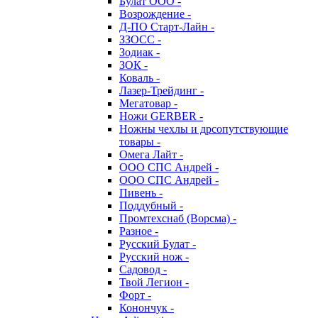
Булат ООО -
Возрождение -
Д-ПО Старт-Лайн -
ЗЗОСС -
Зодиак -
ЗОК -
Коваль -
Лазер-Трейдинг -
Мегатовар -
Ножи GERBER -
Ножны чехлы и дрсопутствующие
товары -
Омега Лайт -
ООО СПС Андрей -
ООО СПС Андрей -
Пивень -
Поддубный -
Промтехснаб (Ворсма) -
Разное -
Русский Булат -
Русский нож -
Садовод -
Твой Легион -
Форт -
Конончук -