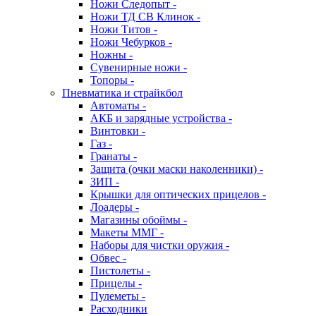
Ножи Следопыт -
Ножи ТД СВ Клинок -
Ножи Титов -
Ножи Чебурков -
Ножны -
Сувенирные ножи -
Топоры -
Пневматика и страйкбол
Автоматы -
АКБ и зарядные устройства -
Винтовки -
Газ -
Гранаты -
Защита (очки маски наколенники) -
ЗИП -
Крышки для оптических прицелов -
Лоадеры -
Магазины обоймы -
Макеты ММГ -
Наборы для чистки оружия -
Обвес -
Пистолеты -
Прицелы -
Пулеметы -
Расходники