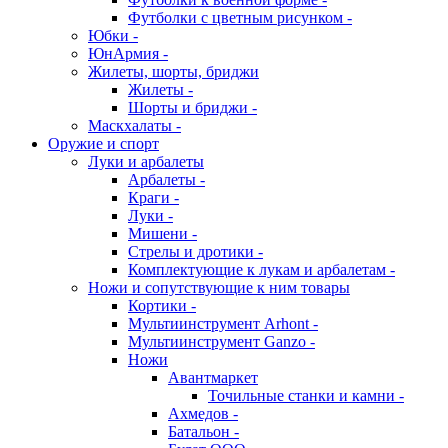
Футболки с цветным рисунком -
Юбки -
ЮнАрмия -
Жилеты, шорты, бриджи
Жилеты -
Шорты и бриджи -
Маскхалаты -
Оружие и спорт
Луки и арбалеты
Арбалеты -
Краги -
Луки -
Мишени -
Стрелы и дротики -
Комплектующие к лукам и арбалетам -
Ножи и сопутствующие к ним товары
Кортики -
Мультиинструмент Arhont -
Мультиинструмент Ganzo -
Ножи
Авантмаркет
Точильные станки и камни -
Ахмедов -
Батальон -