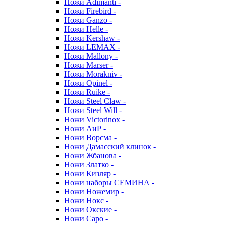
Ножи Adimanti -
Ножи Firebird -
Ножи Ganzo -
Ножи Helle -
Ножи Kershaw -
Ножи LEMAX -
Ножи Mallony -
Ножи Marser -
Ножи Morakniv -
Ножи Opinel -
Ножи Ruike -
Ножи Steel Claw -
Ножи Steel Will -
Ножи Victorinox -
Ножи АиР -
Ножи Ворсма -
Ножи Дамасский клинок -
Ножи Жбанова -
Ножи Златко -
Ножи Кизляр -
Ножи наборы СЕМИНА -
Ножи Ножемир -
Ножи Нокс -
Ножи Окские -
Ножи Саро -