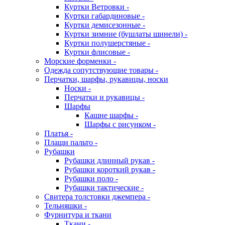
Куртки Ветровки -
Куртки габардиновые -
Куртки демисезонные -
Куртки зимние (бушлаты шинели) -
Куртки полушерстяные -
Куртки флисовые -
Морские форменки -
Одежда сопутствующие товары -
Перчатки, шарфы, рукавицы, носки
Носки -
Перчатки и рукавицы -
Шарфы
Кашне шарфы -
Шарфы с рисунком -
Платья -
Плащи пальто -
Рубашки
Рубашки длинный рукав -
Рубашки короткий рукав -
Рубашки поло -
Рубашки тактические -
Свитера толстовки джемпера -
Тельняшки -
Фурнитура и ткани
Ткани -