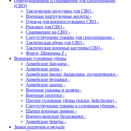
Обмундирование и снаряжение для спецоперации
(СВО)
Тактические подсумки для СВО -
Военные разгрузочные жилеты -
Одежда для военнослужащих СВО -
Рюкзаки для СВО -
Снаряжение на СВО -
Сопутствующие товары для спецоперации -
Тактическая обувь для СВО -
Тактические военные костюмы СВО -
Флаги, Шевроны Z -
Военные головные уборы
Армейские банданы -
Армейские кепи -
Армейские маски, балаклавы, подшлемники -
Армейские фуражки -
Армейские шапки -
Военные панамы и шляпы -
Военные пилотки -
Прочие головные уборы (каски, бейсболки) -
Сопутствующие товары к головным уборам -
Шапки военные зимние -
Военно-морские бескозырки -
Армейские береты -
Знаки различия и медали