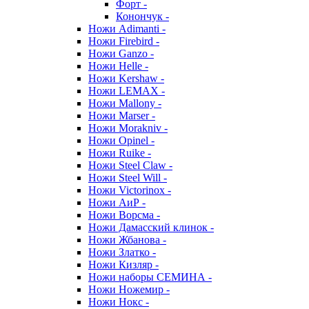
Форт -
Конончук -
Ножи Adimanti -
Ножи Firebird -
Ножи Ganzo -
Ножи Helle -
Ножи Kershaw -
Ножи LEMAX -
Ножи Mallony -
Ножи Marser -
Ножи Morakniv -
Ножи Opinel -
Ножи Ruike -
Ножи Steel Claw -
Ножи Steel Will -
Ножи Victorinox -
Ножи АиР -
Ножи Ворсма -
Ножи Дамасский клинок -
Ножи Жбанова -
Ножи Златко -
Ножи Кизляр -
Ножи наборы СЕМИНА -
Ножи Ножемир -
Ножи Нокс -