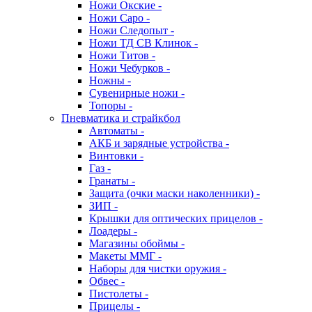
Ножи Окские -
Ножи Саро -
Ножи Следопыт -
Ножи ТД СВ Клинок -
Ножи Титов -
Ножи Чебурков -
Ножны -
Сувенирные ножи -
Топоры -
Пневматика и страйкбол
Автоматы -
АКБ и зарядные устройства -
Винтовки -
Газ -
Гранаты -
Защита (очки маски наколенники) -
ЗИП -
Крышки для оптических прицелов -
Лоадеры -
Магазины обоймы -
Макеты ММГ -
Наборы для чистки оружия -
Обвес -
Пистолеты -
Прицелы -