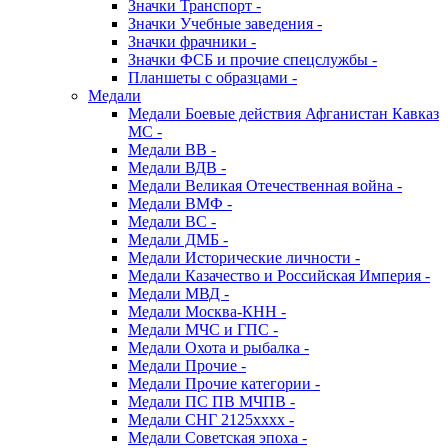
Значки Транспорт -
Значки Учебные заведения -
Значки фрачники -
Значки ФСБ и прочие спецслужбы -
Планшеты с образцами -
Медали
Медали Боевые действия Афганистан Кавказ
МС -
Медали ВВ -
Медали ВДВ -
Медали Великая Отечественная война -
Медали ВМФ -
Медали ВС -
Медали ДМБ -
Медали Исторические личности -
Медали Казачество и Российская Империя -
Медали МВД -
Медали Москва-КНН -
Медали МЧС и ГПС -
Медали Охота и рыбалка -
Медали Прочие -
Медали Прочие категории -
Медали ПС ПВ МЧПВ -
Медали СНГ 2125хххх -
Медали Советская эпоха -