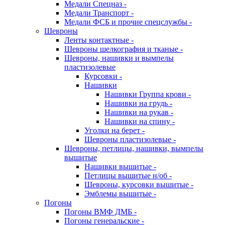
Медали Спецназ -
Медали Транспорт -
Медали ФСБ и прочие спецслужбы -
Шевроны
Ленты контактные -
Шевроны шелкография и тканые -
Шевроны, нашивки и вымпелы
пластизолевые
Курсовки -
Нашивки
Нашивки Группа крови -
Нашивки на грудь -
Нашивки на рукав -
Нашивки на спину -
Уголки на берет -
Шевроны пластизолевые -
Шевроны, петлицы, нашивки, вымпелы
вышитые
Нашивки вышитые -
Петлицы вышитые н/об -
Шевроны, курсовки вышитые -
Эмблемы вышитые -
Погоны
Погоны ВМФ ДМБ -
Погоны генеральские -