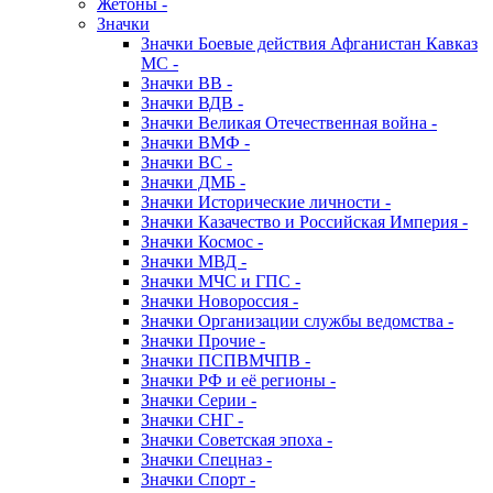
Жетоны -
Значки
Значки Боевые действия Афганистан Кавказ
МС -
Значки ВВ -
Значки ВДВ -
Значки Великая Отечественная война -
Значки ВМФ -
Значки ВС -
Значки ДМБ -
Значки Исторические личности -
Значки Казачество и Российская Империя -
Значки Космос -
Значки МВД -
Значки МЧС и ГПС -
Значки Новороссия -
Значки Организации службы ведомства -
Значки Прочие -
Значки ПСПВМЧПВ -
Значки РФ и её регионы -
Значки Серии -
Значки СНГ -
Значки Советская эпоха -
Значки Спецназ -
Значки Спорт -