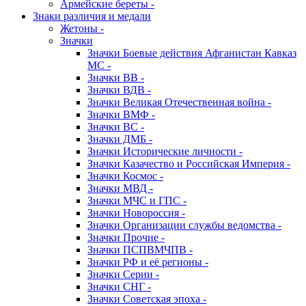
Армейские береты -
Знаки различия и медали
Жетоны -
Значки
Значки Боевые действия Афганистан Кавказ
МС -
Значки ВВ -
Значки ВДВ -
Значки Великая Отечественная война -
Значки ВМФ -
Значки ВС -
Значки ДМБ -
Значки Исторические личности -
Значки Казачество и Российская Империя -
Значки Космос -
Значки МВД -
Значки МЧС и ГПС -
Значки Новороссия -
Значки Организации службы ведомства -
Значки Прочие -
Значки ПСПВМЧПВ -
Значки РФ и её регионы -
Значки Серии -
Значки СНГ -
Значки Советская эпоха -