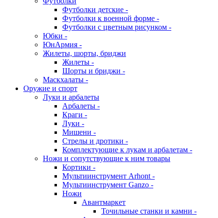
Футболки
Футболки детские -
Футболки к военной форме -
Футболки с цветным рисунком -
Юбки -
ЮнАрмия -
Жилеты, шорты, бриджи
Жилеты -
Шорты и бриджи -
Маскхалаты -
Оружие и спорт
Луки и арбалеты
Арбалеты -
Краги -
Луки -
Мишени -
Стрелы и дротики -
Комплектующие к лукам и арбалетам -
Ножи и сопутствующие к ним товары
Кортики -
Мультиинструмент Arhont -
Мультиинструмент Ganzo -
Ножи
Авантмаркет
Точильные станки и камни -