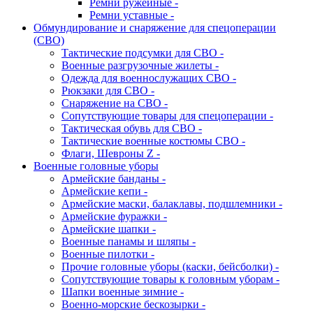
Ремни ружейные -
Ремни уставные -
Обмундирование и снаряжение для спецоперации
(СВО)
Тактические подсумки для СВО -
Военные разгрузочные жилеты -
Одежда для военнослужащих СВО -
Рюкзаки для СВО -
Снаряжение на СВО -
Сопутствующие товары для спецоперации -
Тактическая обувь для СВО -
Тактические военные костюмы СВО -
Флаги, Шевроны Z -
Военные головные уборы
Армейские банданы -
Армейские кепи -
Армейские маски, балаклавы, подшлемники -
Армейские фуражки -
Армейские шапки -
Военные панамы и шляпы -
Военные пилотки -
Прочие головные уборы (каски, бейсболки) -
Сопутствующие товары к головным уборам -
Шапки военные зимние -
Военно-морские бескозырки -