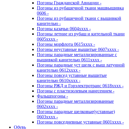
Погоны Гражданской Авиации -
Погоны из рубашечной ткани машвышивка
0606 -
Погоны из рубашечной ткани с вышивкой
канителью -
Погоны казачьи 0604хххх -
Погоны летние из рубаш и кительной ткани
0605хххх -
Погоны морфлота 0615хххх -
Погоны неуставные вышитые 0607хххх -
Погоны парадные металлизированные с
вышивкой канителью 0611хххх -
Погоны парадные уст шелк с выш латунной
канителью 0612хххх -
Погоны повсед уставные вышитые
канителью 0610хххх -
Погоны РЖД и Горэлектротранс 0618хххх -
Погоны с пластизолевым нанесением -
Фальшпогоны -
Погоны парадные металлизированные
0602хххх -
Погоны парадные шелковые(уставные)
0603хххх -
Погоны повседневные уставные 0601хххх -
Обувь