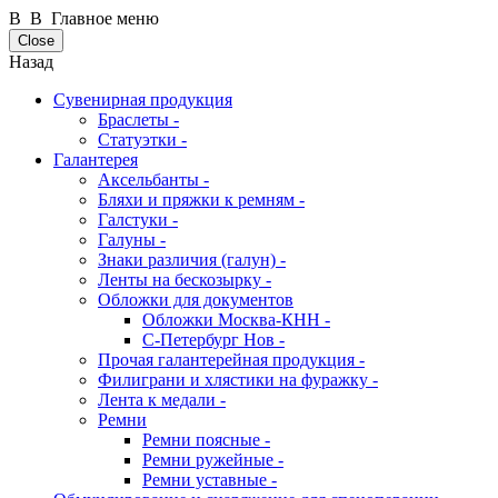
В В Главное меню
Close
Назад
Сувенирная продукция
Браслеты -
Статуэтки -
Галантерея
Аксельбанты -
Бляхи и пряжки к ремням -
Галстуки -
Галуны -
Знаки различия (галун) -
Ленты на бескозырку -
Обложки для документов
Обложки Москва-КНН -
С-Петербург Нов -
Прочая галантерейная продукция -
Филиграни и хлястики на фуражку -
Лента к медали -
Ремни
Ремни поясные -
Ремни ружейные -
Ремни уставные -