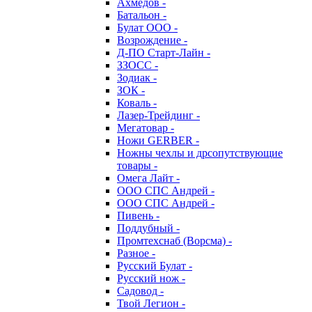
Ахмедов -
Батальон -
Булат ООО -
Возрождение -
Д-ПО Старт-Лайн -
ЗЗОСС -
Зодиак -
ЗОК -
Коваль -
Лазер-Трейдинг -
Мегатовар -
Ножи GERBER -
Ножны чехлы и дрсопутствующие
товары -
Омега Лайт -
ООО СПС Андрей -
ООО СПС Андрей -
Пивень -
Поддубный -
Промтехснаб (Ворсма) -
Разное -
Русский Булат -
Русский нож -
Садовод -
Твой Легион -