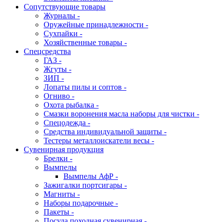
Сопутствующие товары
Журналы -
Оружейные принадлежности -
Сухпайки -
Хозяйственные товары -
Спецсредства
ГАЗ -
Жгуты -
ЗИП -
Лопаты пилы и соптов -
Огниво -
Охота рыбалка -
Смазки воронения масла наборы для чистки -
Спецодежда -
Средства индивидуальной защиты -
Тестеры металлоискатели весы -
Сувенирная продукция
Брелки -
Вымпелы
Вымпелы АфР -
Зажигалки портсигары -
Магниты -
Наборы подарочные -
Пакеты -
Посуда походная сувенирная -