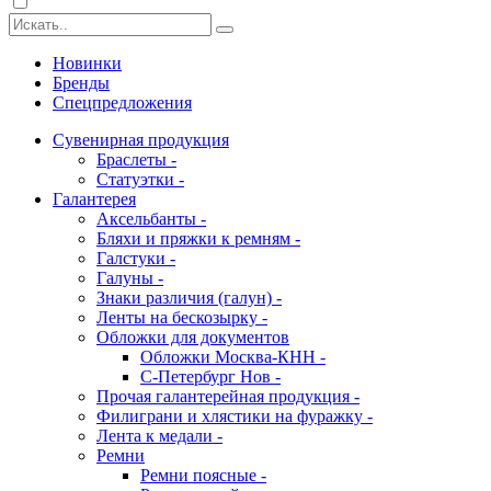
Новинки
Бренды
Спецпредложения
Сувенирная продукция
Браслеты -
Статуэтки -
Галантерея
Аксельбанты -
Бляхи и пряжки к ремням -
Галстуки -
Галуны -
Знаки различия (галун) -
Ленты на бескозырку -
Обложки для документов
Обложки Москва-КНН -
С-Петербург Нов -
Прочая галантерейная продукция -
Филиграни и хлястики на фуражку -
Лента к медали -
Ремни
Ремни поясные -