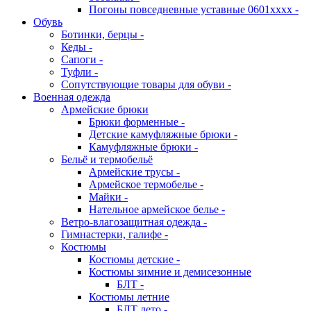
Погоны повседневные уставные 0601хххх -
Обувь
Ботинки, берцы -
Кеды -
Сапоги -
Туфли -
Сопутствующие товары для обуви -
Военная одежда
Армейские брюки
Брюки форменные -
Детские камуфляжные брюки -
Камуфляжные брюки -
Бельё и термобельё
Армейские трусы -
Армейское термобелье -
Майки -
Нательное армейское белье -
Ветро-влагозащитная одежда -
Гимнастерки, галифе -
Костюмы
Костюмы детские -
Костюмы зимние и демисезонные
БЛТ -
Костюмы летние
БЛТ лето -