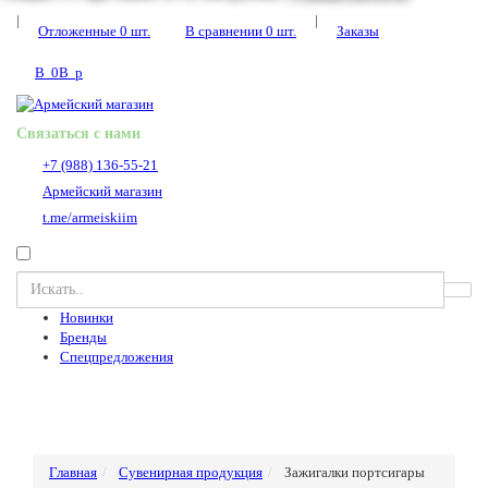
|
|
Отложенные
0
шт.
В сравнении
0
шт.
Заказы
В
0
В
p
Связаться с нами
+7 (988) 136-55-21
Армейский магазин
t.me/armeiskiim
Новинки
Бренды
Спецпредложения
Главная
Сувенирная продукция
Зажигалки портсигары