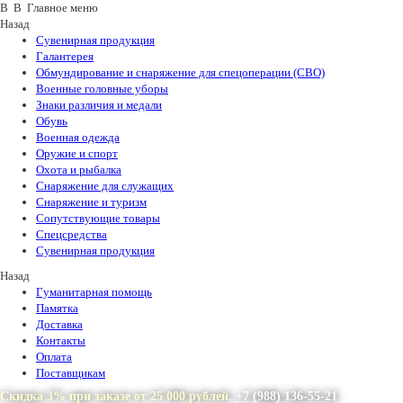
В В Главное меню
Назад
Сувенирная продукция
Галантерея
Обмундирование и снаряжение для спецоперации (СВО)
Военные головные уборы
Знаки различия и медали
Обувь
Военная одежда
Оружие и спорт
Охота и рыбалка
Снаряжение для служащих
Снаряжение и туризм
Сопутствующие товары
Спецсредства
Сувенирная продукция
Назад
Гуманитарная помощь
Памятка
Доставка
Контакты
Оплата
Поставщикам
Скидка 3% при заказе от 25 000 рублей.
+7 (988) 136-55-21