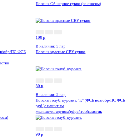
Погоны СА черное сукно (со скосом)
100
p
В наличии: 5 пар
нов/обр/ПС ФСБ
Погоны красные СВУ сукно
астик
80
p
В наличии: 5 пар
Погоны голуб. курсант. "К" (ФСБ нов/обр/ПС ФСБ
руб.)с нашитым
желт.шелк.галуном(ефрейтор)пластик
90
p