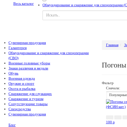
Весь каталог
Обмундирование и снаряжение для спецоперации (
Сувенирная продукция
Главная
З
Галантерея
Обмундирование и снаряжение для спецоперации
(СВО)
Военные головные уборы
Погоны 
Знаки различия и медали
Обувь
Военная одежда
Фильтр
Оружие и спорт
Сначала:
Охота и рыбалка
Снаряжение для служащих
Популярные
Снаряжение и туризм
Сопутствующие товары
Спецсредства
Сувенирная продукция
100
p
Блог