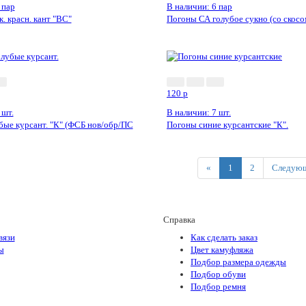
 пар
В наличии: 6 пар
. красн. кант "ВС"
Погоны СА голубое сукно (со скосо
120
p
 шт.
В наличии: 7 шт.
бые курсант. "К" (ФСБ нов/обр/ПС
Погоны синие курсантские "К".
Previous
«
1
2
Следующ
Справка
вязи
Как сделать заказ
ы
Цвет камуфляжа
Подбор размера одежды
Подбор обуви
Подбор ремня