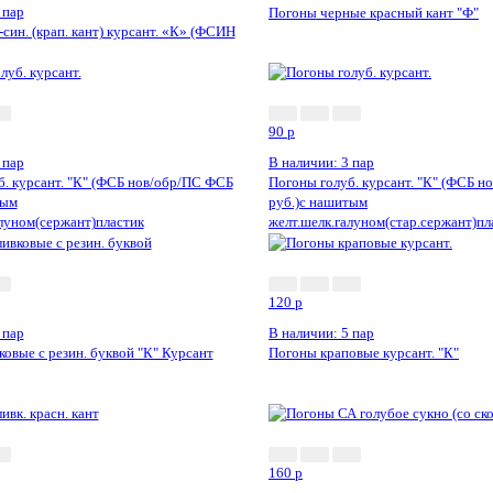
 пар
Погоны черные красный кант "Ф"
син. (крап. кант) курсант. «К» (ФСИН
90
p
 пар
В наличии: 3 пар
б. курсант. "К" (ФСБ нов/обр/ПС ФСБ
Погоны голуб. курсант. "К" (ФСБ 
тым
руб.)с нашитым
алуном(сержант)пластик
желт.шелк.галуном(стар.сержант)пл
120
p
 пар
В наличии: 5 пар
овые с резин. буквой "К" Курсант
Погоны краповые курсант. "К"
160
p