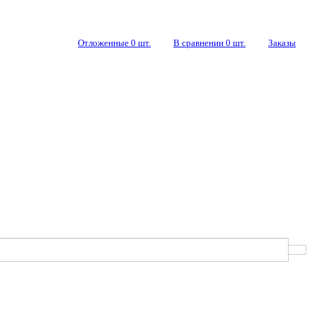
Отложенные
0
шт.
В сравнении
0
шт.
Заказы