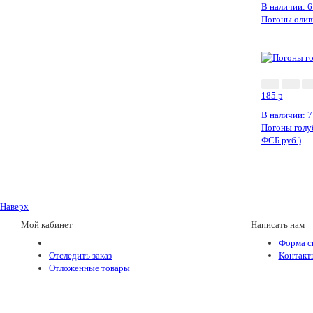
В наличии: 6
Погоны оливк
185
p
В наличии: 7
Погоны голу
ФСБ руб.)
Наверх
Мой кабинет
Написать нам
Форма с
Отследить заказ
Контакт
Отложенные товары