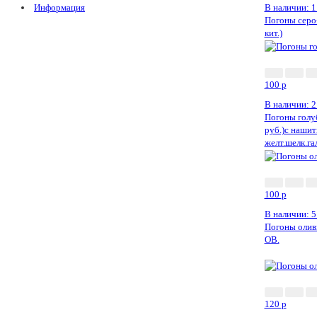
Информация
В наличии: 1
Погоны серо-
кит.)
100
p
В наличии: 2
Погоны голу
руб.)с наши
желт.шелк.г
100
p
В наличии: 5
Погоны оливк
ОВ.
120
p