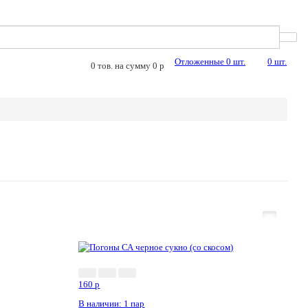
Отложенные
0
шт.
0
шт.
0
тов. на сумму
0
p
160
p
В наличии: 1 пар