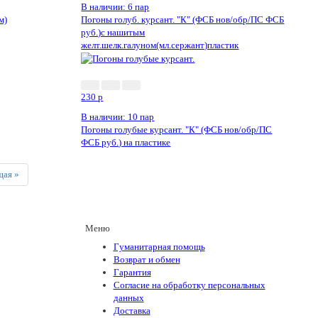
В наличии: 6 пар
м)
Погоны голуб. курсант. "К" (ФСБ нов/обр/ПС ФСБ
руб.)с нашитым
желт.шелк.галуном(мл.сержант)пластик
230
p
В наличии: 10 пар
Погоны голубые курсант. "К" (ФСБ нов/обр/ПС
ФСБ руб.) на пластике
Next
ая »
Меню
Гуманитарная помощь
Возврат и обмен
Гарантия
Согласие на обработку персональных
данных
Доставка