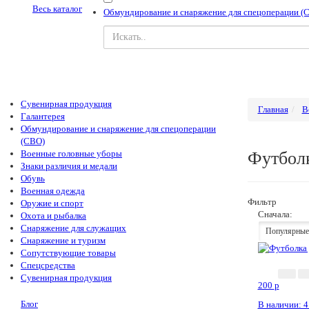
Весь каталог
Обмундирование и снаряжение для спецоперации (
Сувенирная продукция
Главная
В
Галантерея
Обмундирование и снаряжение для спецоперации
(СВО)
Военные головные уборы
Футбол
Знаки различия и медали
Обувь
Военная одежда
Фильтр
Оружие и спорт
Сначала:
Охота и рыбалка
Снаряжение для служащих
Популярные
Снаряжение и туризм
Сопутствующие товары
Спецсредства
Сувенирная продукция
200
p
Блог
В наличии: 4