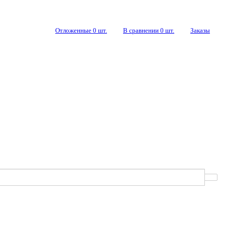
Отложенные
0
шт.
В сравнении
0
шт.
Заказы