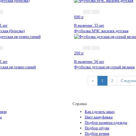
690
p
1 шт
В наличии: 35 шт
ская (березка)
Футболка МЧС василек детская
200
p
1 шт
В наличии: 56 шт
ская цв,темно-синий
Футболка детская цв,серый меланж
Previous
«
1
2
Следующ
Справка
вязи
Как сделать заказ
ы
Цвет камуфляжа
Подбор размера одежды
Подбор обуви
Подбор ремня