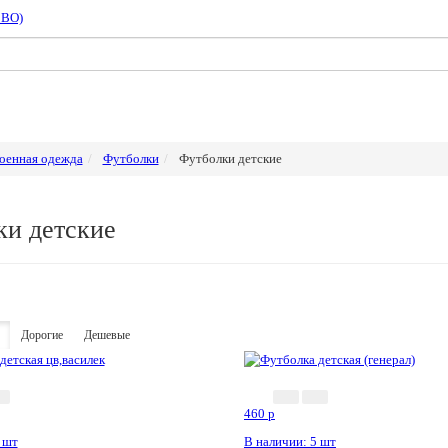
СВО)
оенная одежда
Футболки
Футболки детские
ки детские
Дорогие
Дешевые
460
p
 шт
В наличии: 5 шт