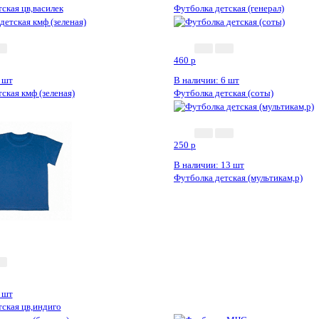
ская цв,василек
Футболка детская (генерал)
460
p
 шт
В наличии: 6 шт
ская кмф (зеленая)
Футболка детская (соты)
250
p
В наличии: 13 шт
Футболка детская (мультикам,р)
 шт
ская цв,индиго