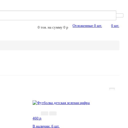
Отложенные
0
шт.
0
шт.
0
тов. на сумму
0
p
460
p
В наличии: 6 шт.