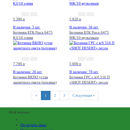
5 390
p
5 820
p
В наличии: 5 шт.
В наличии: 56 шт.
Ботинки БТК Рысь 6475
Ботинки БТК Рысь 6475
КЗ/10 олива
МК/10 мультикам
7 790
p
5 600
p
В наличии: 26 шт.
В наличии: 78 шт.
Ботинки ВКПО устав
Ботинки ГРС с в/б 516 П
защитного цвета (реплика)
«SHOT DESERT» песок
Previous
Next
«
1
2
3
Следующая »
Мой кабинет
Отследить заказ