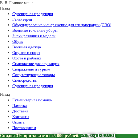
В В Главное меню
Назад
Сувенирная продукция
Галантерея
Обмундирование и снаряжение для спецоперации (СВО)
Военные головные уборы
Знаки различия и медали
Обувь
Военная одежда
Оружие и спорт
Охота и рыбалка
Снаряжение для служащих
Снаряжение и туризм
Сопутствующие товары
Спецсредства
Сувенирная продукция
Назад
Гуманитарная помощь
Памятка
Доставка
Контакты
Оплата
Поставщикам
Скидка 3% при заказе от 25 000 рублей.
+7 (988) 136-55-21