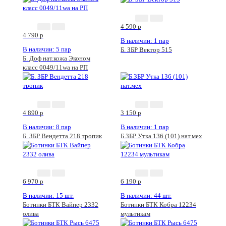
4 590
p
4 790
p
В наличии: 1 пар
В наличии: 5 пар
Б. ЗБР Вектор 515
Б. Доф нат.кожа Эконом
класс 0049/11wa на РП
4 890
p
3 150
p
В наличии: 8 пар
В наличии: 1 пар
Б. ЗБР Вендетта 218 тропик
Б.ЗБР Утка 136 (101) нат.мех
6 970
p
6 190
p
В наличии: 15 шт.
В наличии: 44 шт.
Ботинки БТК Вайпер 2332
Ботинки БТК Кобра 12234
олива
мультикам