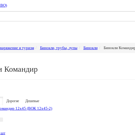
СВО)
наряжение и туризм
Бинокли, трубы, лупы
Бинокли
Бинокли Команди
и Командир
Дорогие
Дешевые
 шт