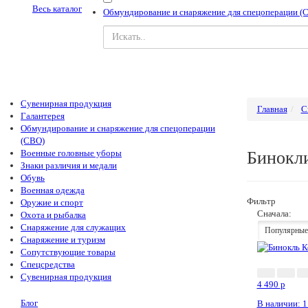
Весь каталог
Обмундирование и снаряжение для спецоперации (
Сувенирная продукция
Главная
С
Галантерея
Обмундирование и снаряжение для спецоперации
(СВО)
Военные головные уборы
Бинокл
Знаки различия и медали
Обувь
Военная одежда
Фильтр
Оружие и спорт
Сначала:
Охота и рыбалка
Снаряжение для служащих
Популярные
Снаряжение и туризм
Сопутствующие товары
Спецсредства
Сувенирная продукция
4 490
p
Блог
В наличии: 1