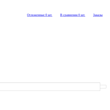
Отложенные
0
шт.
В сравнении
0
шт.
Заказы