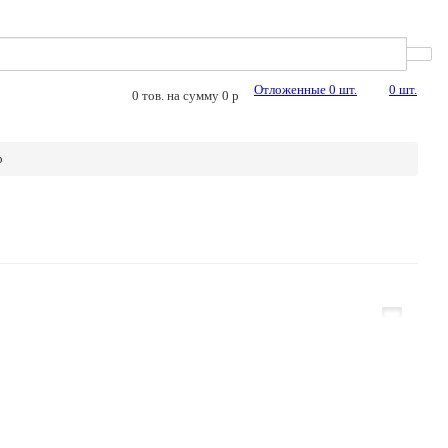
Отложенные
0
шт.
0
шт.
0
тов. на сумму
0
p
р