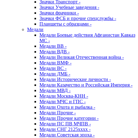
Значки Транспорт -
Значки Учебные заведения -
Значки фрачники -
Значки ФСБ и прочие спецслужбы -
Планшеты с образцами -
Медали
Медали Боевые действия Афганистан Кавказ
МС -
Медали ВВ -
Медали ВДВ -
Медали Великая Отечественная война -
Медали ВМФ -
Медали ВС -
Медали ДМБ -
Медали Исторические личности -
Медали Казачество и Российская Империя -
Медали МВД -
Медали Москва-КНН -
Медали МЧС и ГПС -
Медали Охота и рыбалка -
Медали Прочие -
Медали Прочие категории -
Медали ПС ПВ МЧПВ -
Медали СНГ 2125хххх -
Медали Советская эпоха -