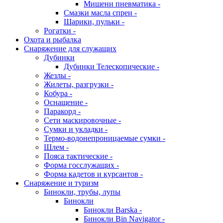
Мишени пневматика -
Смазки масла спреи -
Шарики, пульки -
Рогатки -
Охота и рыбалка
Снаряжение для служащих
Дубинки
Дубинки Телескопические -
Жезлы -
Жилеты, разгрузки -
Кобура -
Оснащение -
Паракорд -
Сети маскировочные -
Сумки и укладки -
Термо-водонепроницаемые сумки -
Шлем -
Пояса тактические -
Форма госслужащих -
Форма кадетов и курсантов -
Снаряжение и туризм
Бинокли, трубы, лупы
Бинокли
Бинокли Barska -
Бинокли Bin Navigator -