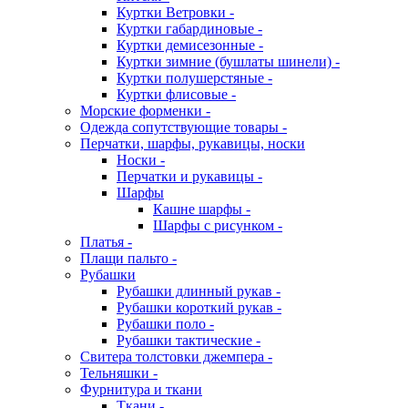
Куртки Ветровки -
Куртки габардиновые -
Куртки демисезонные -
Куртки зимние (бушлаты шинели) -
Куртки полушерстяные -
Куртки флисовые -
Морские форменки -
Одежда сопутствующие товары -
Перчатки, шарфы, рукавицы, носки
Носки -
Перчатки и рукавицы -
Шарфы
Кашне шарфы -
Шарфы с рисунком -
Платья -
Плащи пальто -
Рубашки
Рубашки длинный рукав -
Рубашки короткий рукав -
Рубашки поло -
Рубашки тактические -
Свитера толстовки джемпера -
Тельняшки -
Фурнитура и ткани
Ткани -