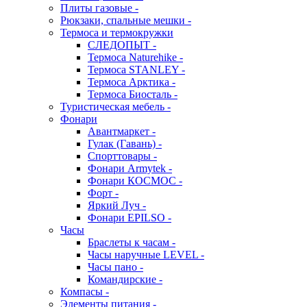
Плиты газовые -
Рюкзаки, спальные мешки -
Термоса и термокружки
СЛЕДОПЫТ -
Термоса Naturehike -
Термоса STANLEY -
Термоса Арктика -
Термоса Биосталь -
Туристическая мебель -
Фонари
Авантмаркет -
Гулак (Гавань) -
Спорттовары -
Фонари Armytek -
Фонари КОСМОС -
Форт -
Яркий Луч -
Фонари EPILSO -
Часы
Браслеты к часам -
Часы наручные LEVEL -
Часы пано -
Командирские -
Компасы -
Элементы питания -