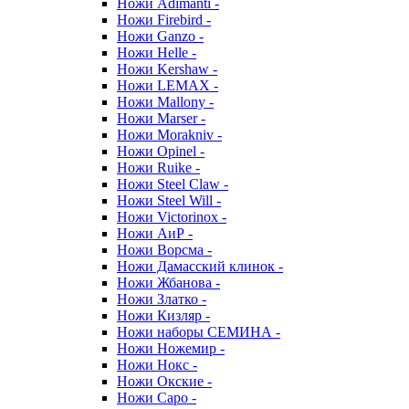
Ножи Adimanti -
Ножи Firebird -
Ножи Ganzo -
Ножи Helle -
Ножи Kershaw -
Ножи LEMAX -
Ножи Mallony -
Ножи Marser -
Ножи Morakniv -
Ножи Opinel -
Ножи Ruike -
Ножи Steel Claw -
Ножи Steel Will -
Ножи Victorinox -
Ножи АиР -
Ножи Ворсма -
Ножи Дамасский клинок -
Ножи Жбанова -
Ножи Златко -
Ножи Кизляр -
Ножи наборы СЕМИНА -
Ножи Ножемир -
Ножи Нокс -
Ножи Окские -
Ножи Саро -