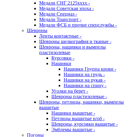
Медали СНГ 2125хххх -
Медали Советская эпоха -
Медали Спецназ -
Медали Транспорт -
Медали ФСБ и прочие спецслужбы -
Шевроны
Ленты контактные -
Шевроны шелкография и тканые -
Шевроны, нашивки и вымпелы
пластизолевые
Курсовки -
Нашивки
Нашивки Группа крови -
Нашивки на грудь -
Нашивки на рукав -
Нашивки на спину -
Уголки на берет -
Шевроны пластизолевые -
Шевроны, петлицы, нашивки, вымпелы
вышитые
Нашивки вышитые -
Петлицы вышитые н/об -
Шевроны, курсовки вышитые -
Эмблемы вышитые -
Погоны