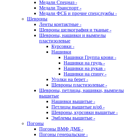
Медали Спецназ -
Медали Транспорт -
Медали ФСБ и прочие спецслужбы -
Шевроны
Ленты контактные -
Шевроны шелкография и тканые -
Шевроны, нашивки и вымпелы
пластизолевые
Курсовки -
Нашивки
Нашивки Группа крови -
Нашивки на грудь -
Нашивки на рукав -
Нашивки на спину -
Уголки на берет -
Шевроны пластизолевые -
Шевроны, петлицы, нашивки, вымпелы
вышитые
Нашивки вышитые -
Петлицы вышитые н/об -
Шевроны, курсовки вышитые -
Эмблемы вышитые -
Погоны
Погоны ВМФ ДМБ -
Погоны генеральские -