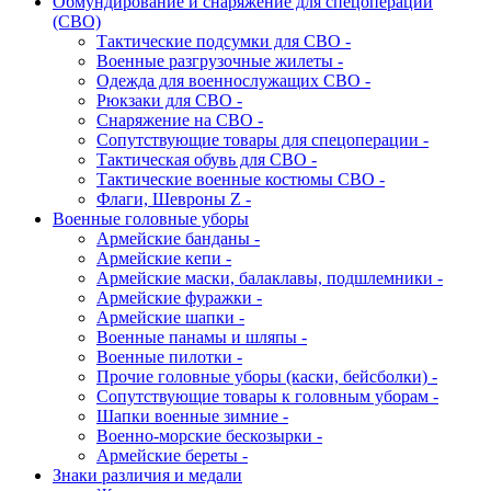
Обмундирование и снаряжение для спецоперации
(СВО)
Тактические подсумки для СВО -
Военные разгрузочные жилеты -
Одежда для военнослужащих СВО -
Рюкзаки для СВО -
Снаряжение на СВО -
Сопутствующие товары для спецоперации -
Тактическая обувь для СВО -
Тактические военные костюмы СВО -
Флаги, Шевроны Z -
Военные головные уборы
Армейские банданы -
Армейские кепи -
Армейские маски, балаклавы, подшлемники -
Армейские фуражки -
Армейские шапки -
Военные панамы и шляпы -
Военные пилотки -
Прочие головные уборы (каски, бейсболки) -
Сопутствующие товары к головным уборам -
Шапки военные зимние -
Военно-морские бескозырки -
Армейские береты -
Знаки различия и медали