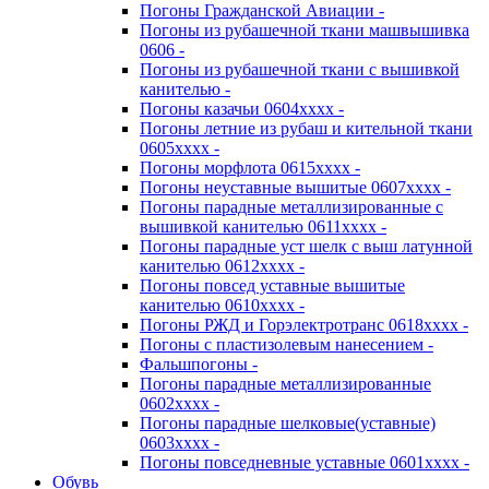
Погоны Гражданской Авиации -
Погоны из рубашечной ткани машвышивка
0606 -
Погоны из рубашечной ткани с вышивкой
канителью -
Погоны казачьи 0604хххх -
Погоны летние из рубаш и кительной ткани
0605хххх -
Погоны морфлота 0615хххх -
Погоны неуставные вышитые 0607хххх -
Погоны парадные металлизированные с
вышивкой канителью 0611хххх -
Погоны парадные уст шелк с выш латунной
канителью 0612хххх -
Погоны повсед уставные вышитые
канителью 0610хххх -
Погоны РЖД и Горэлектротранс 0618хххх -
Погоны с пластизолевым нанесением -
Фальшпогоны -
Погоны парадные металлизированные
0602хххх -
Погоны парадные шелковые(уставные)
0603хххх -
Погоны повседневные уставные 0601хххх -
Обувь