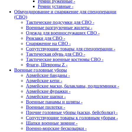
Ремни ружейные -
Ремни уставные -
Обмундирование и снаряжение для спецоперации
(СВО)
Тактические подсумки для СВО -
Военные разгрузочные жилеты -
Одежда для военнослужащих СВО -
Рюкзаки для СВО -
Снаряжение на СВО -
Сопутствующие товары для спецоперации -
Тактическая обувь для СВО -
Тактические военные костюмы СВО -
Флаги, Шевроны Z -
Военные головные уборы
Армейские банданы -
Армейские кепи -
Армейские маски, балаклавы, подшлемники -
Армейские фуражки -
Армейские шапки -
Военные панамы и шляпы -
Военные пилотки -
Прочие головные уборы (каски, бейсболки) -
Сопутствующие товары к головным уборам -
Шапки военные зимние -
Военно-морские бескозырки -