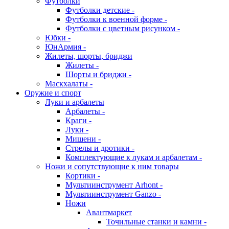
Футболки
Футболки детские -
Футболки к военной форме -
Футболки с цветным рисунком -
Юбки -
ЮнАрмия -
Жилеты, шорты, бриджи
Жилеты -
Шорты и бриджи -
Маскхалаты -
Оружие и спорт
Луки и арбалеты
Арбалеты -
Краги -
Луки -
Мишени -
Стрелы и дротики -
Комплектующие к лукам и арбалетам -
Ножи и сопутствующие к ним товары
Кортики -
Мультиинструмент Arhont -
Мультиинструмент Ganzo -
Ножи
Авантмаркет
Точильные станки и камни -