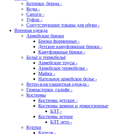
Ботинки, берцы -
Кеды -
Сапоги -
Туфли -
Сопутствующие товары для обуви -
Военная одежда
Армейские брюки
Брюки форменные -
Детские камуфляжные брюки -
Камуфляжные брюки -
Бельё и термобельё
Армейские трусы -
Армейское термобелье -
Майки -
Нательное армейское белье -
Ветро-влагозащитная одежда -
Гимнастерки, галифе -
Костюмы
Костюмы детские -
Костюмы зимние и демисезонные
БЛТ -
Костюмы летние
БЛТ лето -
Куртки
Кителя -