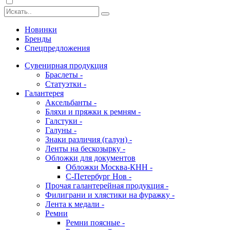
Новинки
Бренды
Спецпредложения
Сувенирная продукция
Браслеты -
Статуэтки -
Галантерея
Аксельбанты -
Бляхи и пряжки к ремням -
Галстуки -
Галуны -
Знаки различия (галун) -
Ленты на бескозырку -
Обложки для документов
Обложки Москва-КНН -
С-Петербург Нов -
Прочая галантерейная продукция -
Филиграни и хлястики на фуражку -
Лента к медали -
Ремни
Ремни поясные -