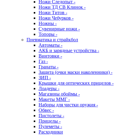
Ножи Следопыт -
Ножи ТД СВ Клинок -
Ножи Титов -
Ножи Чебурков -
Ножны -
Сувенирные ножи -
Топоры -
Пневматика и страйкбол
Автоматы -
АКБ и зарядные устройства -
Винтовки -
Газ -
Гранаты -
Защита (очки маски наколенники) -
ЗИП -
Крышки для оптических прицелов -
Лоадеры -
Магазины обоймы -
Макеты ММГ -
Наборы для чистки оружия -
Обвес -
Пистолеты -
Прицелы -
Пулеметы -
Расходники