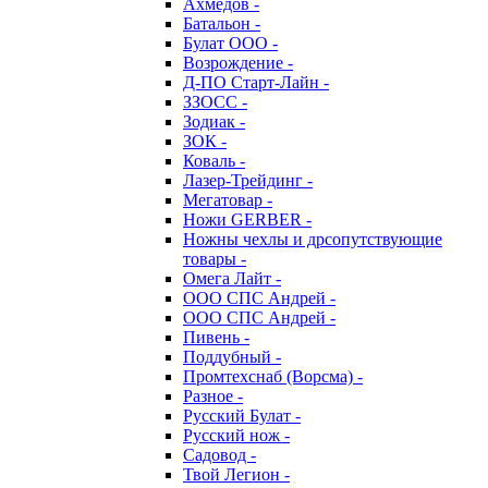
Ахмедов -
Батальон -
Булат ООО -
Возрождение -
Д-ПО Старт-Лайн -
ЗЗОСС -
Зодиак -
ЗОК -
Коваль -
Лазер-Трейдинг -
Мегатовар -
Ножи GERBER -
Ножны чехлы и дрсопутствующие
товары -
Омега Лайт -
ООО СПС Андрей -
ООО СПС Андрей -
Пивень -
Поддубный -
Промтехснаб (Ворсма) -
Разное -
Русский Булат -
Русский нож -
Садовод -
Твой Легион -