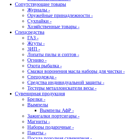
Сопутствующие товары
Журналы -
Оружейные принадлежности -
Сухпайки -
Хозяйственные товары -
Спецсредства
ГАЗ -
Жгуты -
ЗИП -
Лопаты пилы и соптов -
Огниво -
Охота рыбалка -
Смазки воронения масла наборы для чистки -
Спецодежда -
Средства индивидуальной защиты -
Тестеры металлоискатели весы -
Сувенирная продукция
Брелки -
Вымпелы
Вымпелы АфР -
Зажигалки портсигары -
Магниты -
Наборы подарочные -
Пакеты -
Посуда походная сувенирная -