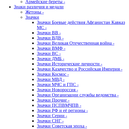
Армейские береты -
Знаки различия и медали
Жетоны -
Значки
Значки Боевые действия Афганистан Кавказ
МС -
Значки ВВ -
Значки ВДВ -
Значки Великая Отечественная война -
Значки ВМФ -
Значки ВС -
Значки ДМБ -
Значки Исторические личности -
Значки Казачество и Российская Империя -
Значки Космос -
Значки МВД -
Значки МЧС и ГПС -
Значки Новороссия -
Значки Организации службы ведомства -
Значки Прочие -
Значки ПСПВМЧПВ -
Значки РФ и её регионы -
Значки Серии -
Значки СНГ -
Значки Советская эпоха -