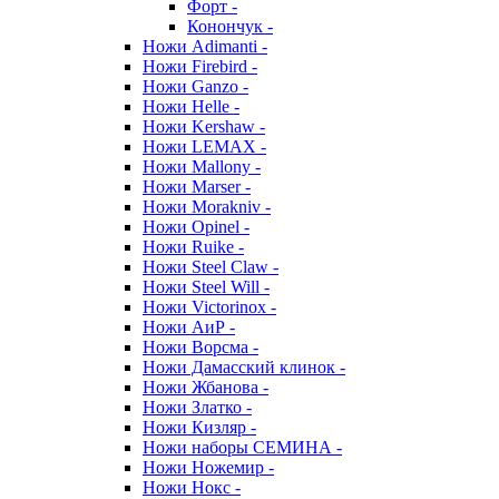
Форт -
Конончук -
Ножи Adimanti -
Ножи Firebird -
Ножи Ganzo -
Ножи Helle -
Ножи Kershaw -
Ножи LEMAX -
Ножи Mallony -
Ножи Marser -
Ножи Morakniv -
Ножи Opinel -
Ножи Ruike -
Ножи Steel Claw -
Ножи Steel Will -
Ножи Victorinox -
Ножи АиР -
Ножи Ворсма -
Ножи Дамасский клинок -
Ножи Жбанова -
Ножи Златко -
Ножи Кизляр -
Ножи наборы СЕМИНА -
Ножи Ножемир -
Ножи Нокс -