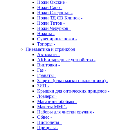
Ножи Окские -
Ножи Саро -
Ножи Следопыт -
Ножи ТД СВ Клинок -
Ножи Титов -
Ножи Чебурков -
Ножны -
Сувенирные ножи -
Топоры -
Пневматика и страйкбол
Автоматы -
АКБ и зарядные устройства -
Винтовки -
Газ -
Гранаты -
Защита (очки маски наколенники) -
ЗИП -
Крышки для оптических прицелов -
Лоадеры -
Магазины обоймы -
Макеты ММГ -
Наборы для чистки оружия -
Обвес -
Пистолеты -
Прицелы -