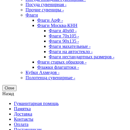
Посуда сувенирная -
Прочие сувениры -
Флаги
Флаги АрФ -
Флаги Москва-КНН
Флаги 40х60 -
Флаги 70х105 -
Флаги 90х135 -
Флаги махательные -
Флаги на автостекло -
Флаги нестандартных размеров -
Флаги старых образцов -
Флажки флагштоки -
Кубки Ахмедов -
Полотенца сувенирные -
Close
Назад
Гуманитарная помощь
Памятка
Доставка
Контакты
Оплата
Поставщикам