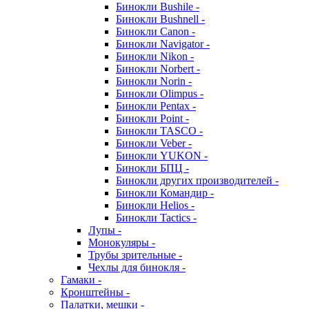
Бинокли Bushile -
Бинокли Bushnell -
Бинокли Canon -
Бинокли Navigator -
Бинокли Nikon -
Бинокли Norbert -
Бинокли Norin -
Бинокли Olimpus -
Бинокли Pentax -
Бинокли Point -
Бинокли TASCO -
Бинокли Veber -
Бинокли YUKON -
Бинокли БПЦ -
Бинокли других производителей -
Бинокли Командир -
Бинокли Helios -
Бинокли Tactics -
Лупы -
Монокуляры -
Трубы зрительные -
Чехлы для бинокля -
Гамаки -
Кронштейны -
Палатки, мешки -