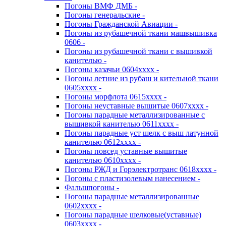
Погоны ВМФ ДМБ -
Погоны генеральские -
Погоны Гражданской Авиации -
Погоны из рубашечной ткани машвышивка
0606 -
Погоны из рубашечной ткани с вышивкой
канителью -
Погоны казачьи 0604хххх -
Погоны летние из рубаш и кительной ткани
0605хххх -
Погоны морфлота 0615хххх -
Погоны неуставные вышитые 0607хххх -
Погоны парадные металлизированные с
вышивкой канителью 0611хххх -
Погоны парадные уст шелк с выш латунной
канителью 0612хххх -
Погоны повсед уставные вышитые
канителью 0610хххх -
Погоны РЖД и Горэлектротранс 0618хххх -
Погоны с пластизолевым нанесением -
Фальшпогоны -
Погоны парадные металлизированные
0602хххх -
Погоны парадные шелковые(уставные)
0603хххх -