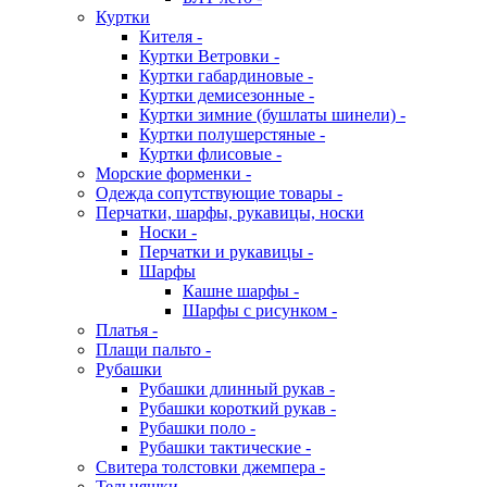
Куртки
Кителя -
Куртки Ветровки -
Куртки габардиновые -
Куртки демисезонные -
Куртки зимние (бушлаты шинели) -
Куртки полушерстяные -
Куртки флисовые -
Морские форменки -
Одежда сопутствующие товары -
Перчатки, шарфы, рукавицы, носки
Носки -
Перчатки и рукавицы -
Шарфы
Кашне шарфы -
Шарфы с рисунком -
Платья -
Плащи пальто -
Рубашки
Рубашки длинный рукав -
Рубашки короткий рукав -
Рубашки поло -
Рубашки тактические -
Свитера толстовки джемпера -
Тельняшки -