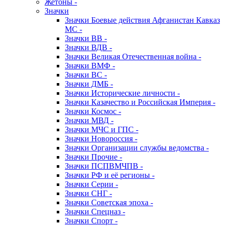
Жетоны -
Значки
Значки Боевые действия Афганистан Кавказ
МС -
Значки ВВ -
Значки ВДВ -
Значки Великая Отечественная война -
Значки ВМФ -
Значки ВС -
Значки ДМБ -
Значки Исторические личности -
Значки Казачество и Российская Империя -
Значки Космос -
Значки МВД -
Значки МЧС и ГПС -
Значки Новороссия -
Значки Организации службы ведомства -
Значки Прочие -
Значки ПСПВМЧПВ -
Значки РФ и её регионы -
Значки Серии -
Значки СНГ -
Значки Советская эпоха -
Значки Спецназ -
Значки Спорт -