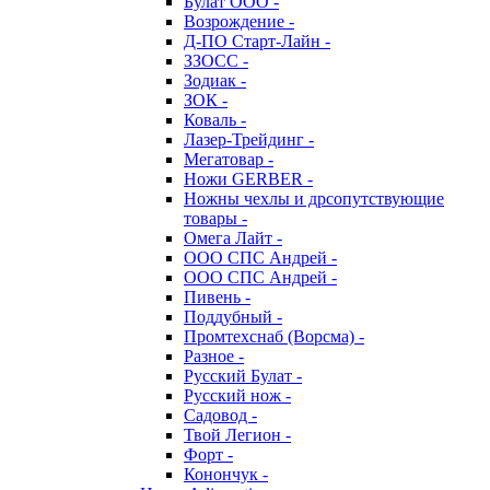
Булат ООО -
Возрождение -
Д-ПО Старт-Лайн -
ЗЗОСС -
Зодиак -
ЗОК -
Коваль -
Лазер-Трейдинг -
Мегатовар -
Ножи GERBER -
Ножны чехлы и дрсопутствующие
товары -
Омега Лайт -
ООО СПС Андрей -
ООО СПС Андрей -
Пивень -
Поддубный -
Промтехснаб (Ворсма) -
Разное -
Русский Булат -
Русский нож -
Садовод -
Твой Легион -
Форт -
Конончук -