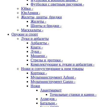
Футболки с цветным рисунком -
Юбки -
ЮнАрмия -
Жилеты, шорты, бриджи
Жилеты -
Шорты и бриджи -
Маскхалаты -
Оружие и спорт
Луки и арбалеты
Арбалеты -
Краги -
Луки -
Мишени -
Стрелы и дротики -
Комплектующие к лукам и арбалетам -
Ножи и сопутствующие к ним товары
Кортики -
Мультиинструмент Arhont -
Мультиинструмент Ganzo -
Ножи
Авантмаркет
Точильные станки и камни -
Ахмедов -
Батальон -