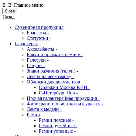
В В Главное меню
Close
Назад
Сувенирная продукция
Браслеты -
Статуэтки -
Галантерея
Аксельбанты -
Бляхи и пряжки к ремням -
Галстуки -
Галуны -
Знаки различия (галун) -
Ленты на бескозырку -
Обложки для документов
Обложки Москва-КНН -
С-Петербург Нов -
Прочая галантерейная продукция -
Филиграни и хлястики на фуражку -
Лента к медали -
Ремни
Ремни поясные -
Ремни ружейные -
Ремни уставные -