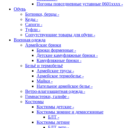
Погоны повседневные уставные 0601хххх -
Обувь
Ботинки, берцы -
Кеды -
Сапоги -
Туфли -
Сопутствующие товары для обуви -
Военная одежда
Армейские брюки
Брюки форменные -
Детские камуфляжные брюки -
Камуфляжные брюки -
Бельё и термобельё
Армейские трусы -
Армейское термобелье -
Майки -
Нательное армейское белье -
Ветро-влагозащитная одежда -
Гимнастерки, галифе -
Костюмы
Костюмы детские -
Костюмы зимние и демисезонные
БЛТ -
Костюмы летние
БЛТ лето -