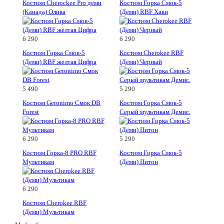
Костюм Cherockee Pro деми
Костюм Горка Смок-5
(Канада) Олива
(Деми) RBF Хаки
6 290
6 290
Костюм Горка Смок-5
Костюм Cherokee RBF
(Деми) RBF желтая Цифра
(Деми) Черный
5 490
5 290
Костюм Geronimo Смок DB
Костюм Горка Смок-5
Forest
Серый мультикам Демис.
6 290
5 290
Костюм Горка-8 PRO RBF
Костюм Горка Смок-5
Мультикам
(Деми) Питон
6 290
Костюм Cherokee RBF
(Деми) Мультикам