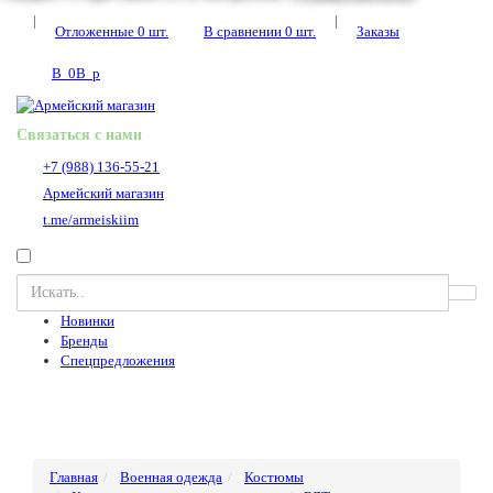
|
|
Отложенные
0
шт.
В сравнении
0
шт.
Заказы
В
0
В
p
Связаться с нами
+7 (988) 136-55-21
Армейский магазин
t.me/armeiskiim
Новинки
Бренды
Спецпредложения
Главная
Военная одежда
Костюмы