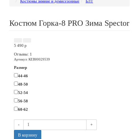
Костюмы зимние и демисезонные
БЛТ
Костюм Горка-8 PRO Зима Speсtor
5 490
p
Отзывы: 1
Артикул
:
КЕВ00029539
Размер
44-46
48-50
52-54
56-58
60-62
-
+
В корзину