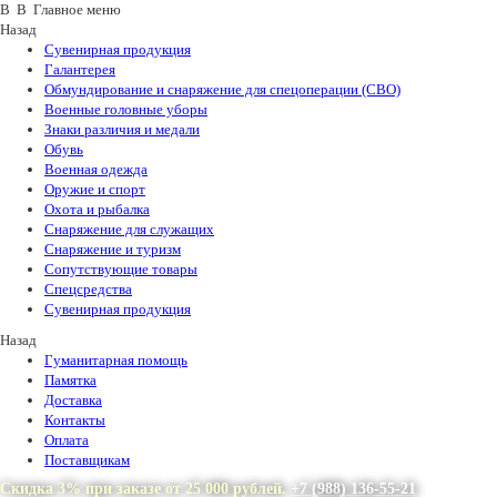
В В Главное меню
Назад
Сувенирная продукция
Галантерея
Обмундирование и снаряжение для спецоперации (СВО)
Военные головные уборы
Знаки различия и медали
Обувь
Военная одежда
Оружие и спорт
Охота и рыбалка
Снаряжение для служащих
Снаряжение и туризм
Сопутствующие товары
Спецсредства
Сувенирная продукция
Назад
Гуманитарная помощь
Памятка
Доставка
Контакты
Оплата
Поставщикам
Скидка 3% при заказе от 25 000 рублей.
+7 (988) 136-55-21