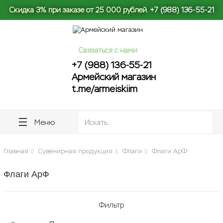
lose
lose
Скидка 3% при заказе от 25 000 рублей.
+7 (988) 136-55-21
Связаться с нами
+7 (988) 136-55-21
Армейский магазин
t.me/armeiskiim
Меню
Главная
Сувенирная продукция
Флаги
Флаги АрФ
Флаги АрФ
Фильтр