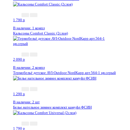
1 790
p
В наличии: 1 компл
Кальсоны Comfort Classic (2слоя)
2 090
p
В наличии: 2 компл
Термобельё детское AVI-Outdoor NordKapp арт.564-1 цв.серый
1 290
p
В наличии: 2 шт
Белье нательное зимнее комплект камуфл ФСИН
1 790
p