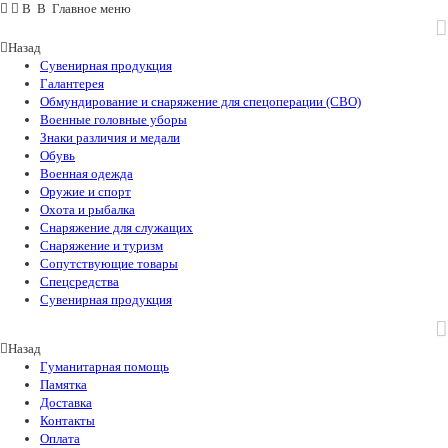
В В Главное меню
Назад
Сувенирная продукция
Галантерея
Обмундирование и снаряжение для спецоперации (СВО)
Военные головные уборы
Знаки различия и медали
Обувь
Военная одежда
Оружие и спорт
Охота и рыбалка
Снаряжение для служащих
Снаряжение и туризм
Сопутствующие товары
Спецсредства
Сувенирная продукция
Назад
Гуманитарная помощь
Памятка
Доставка
Контакты
Оплата