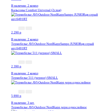
В наличии: 2 компл
Кальсоны Comfort Universal (2слоя)
2 290
p
В наличии: 2 компл
Термобелье AVI-Outdoor NordKappSampo JUNIORцв серый
арт.6491RT
2 390
p
В наличии: 2 компл
Термобелье 511 (черное) SMALL
5 890
p
В наличии: 3 шт.
Термобелье AVI-Outdoor NordKapp черн.однослойное