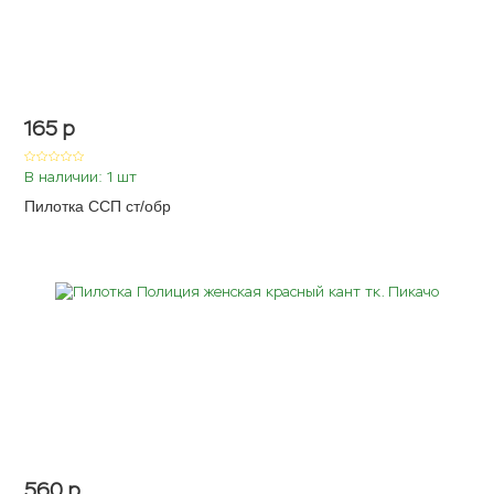
165
p
В наличии: 1 шт
Пилотка ССП ст/обр
560
p