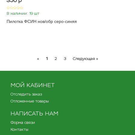
350
p
В наличии: 19 шт
Пилотка ФСИН нов/обр серо-синяя
Previous
Next
«
1
2
3
Следующая »
МОЙ КАБИНЕТ
Отследить заказ
Отложенные товары
НАПИСАТЬ НАМ
Форма связи
Контакты