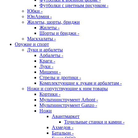
Футболки с цветным рисунком -
Юбки -
ЮнАрмия -
Жилеты, шорты, бриджи
Жилеты -
Шорты и бриджи -
Маскхалаты -
Оружие и спорт
Луки и арбалеты
Арбалеты -
Краги -
Луки -
Мишени -
Стрелы и дротики -
Комплектующие к лукам и арбалетам -
Ножи и сопутствующие к ним товары
Кортики -
Мультиинструмент Arhont -
Мультиинструмент Ganzo -
Ножи
Авантмаркет
Точильные станки и камни -
Ахмедов -
Батальон -