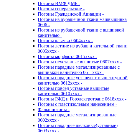
Погоны ВМФ ДМБ -
Погоны генеральские -
Погоны Гражданской Авиации -
Погоны из рубашечной ткани машвышивка
0606 -
Погоны из рубашечной ткани с вышивкой
канителью -
Погоны казачьи 0604хххх -
Погоны летние из рубаш и кительной ткани
0605хххх -
Погоны морфлота 0615хххх -
Погоны неуставные вышитые 0607хххх -
Погоны парадные металлизированные с
вышивкой канителью 0611хххх -
Погоны парадные уст шелк с выш латунной
канителью 0612хххх -
Погоны повсед уставные вышитые
канителью 0610хххх -
Погоны РЖД и Горэлектротранс 0618хххх -
Погоны с пластизолевым нанесением -
Фальшпогоны -
Погоны парадные металлизированные
0602хххх -
Погоны парадные шелковые(уставные)
0603хххх -