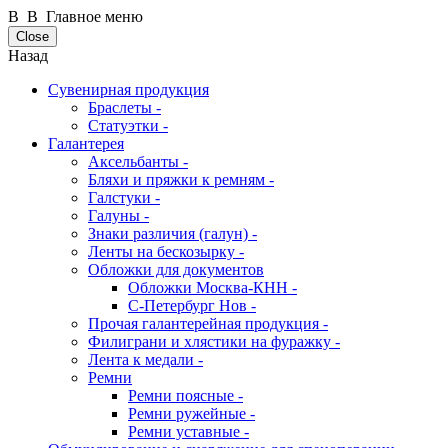
В В Главное меню
Close
Назад
Сувенирная продукция
Браслеты -
Статуэтки -
Галантерея
Аксельбанты -
Бляхи и пряжки к ремням -
Галстуки -
Галуны -
Знаки различия (галун) -
Ленты на бескозырку -
Обложки для документов
Обложки Москва-КНН -
С-Петербург Нов -
Прочая галантерейная продукция -
Филиграни и хлястики на фуражку -
Лента к медали -
Ремни
Ремни поясные -
Ремни ружейные -
Ремни уставные -