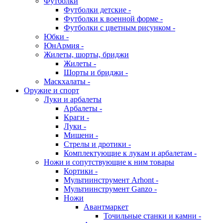
Футболки
Футболки детские -
Футболки к военной форме -
Футболки с цветным рисунком -
Юбки -
ЮнАрмия -
Жилеты, шорты, бриджи
Жилеты -
Шорты и бриджи -
Маскхалаты -
Оружие и спорт
Луки и арбалеты
Арбалеты -
Краги -
Луки -
Мишени -
Стрелы и дротики -
Комплектующие к лукам и арбалетам -
Ножи и сопутствующие к ним товары
Кортики -
Мультиинструмент Arhont -
Мультиинструмент Ganzo -
Ножи
Авантмаркет
Точильные станки и камни -