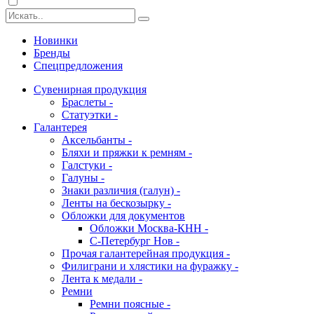
Новинки
Бренды
Спецпредложения
Сувенирная продукция
Браслеты -
Статуэтки -
Галантерея
Аксельбанты -
Бляхи и пряжки к ремням -
Галстуки -
Галуны -
Знаки различия (галун) -
Ленты на бескозырку -
Обложки для документов
Обложки Москва-КНН -
С-Петербург Нов -
Прочая галантерейная продукция -
Филиграни и хлястики на фуражку -
Лента к медали -
Ремни
Ремни поясные -