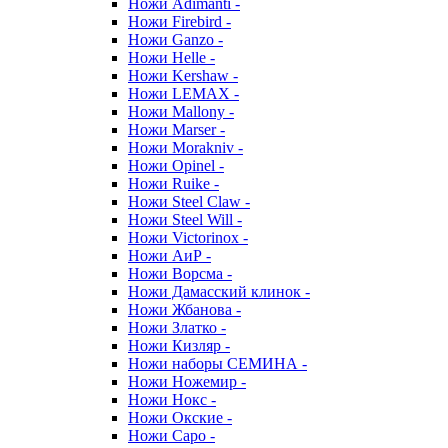
Ножи Adimanti -
Ножи Firebird -
Ножи Ganzo -
Ножи Helle -
Ножи Kershaw -
Ножи LEMAX -
Ножи Mallony -
Ножи Marser -
Ножи Morakniv -
Ножи Opinel -
Ножи Ruike -
Ножи Steel Claw -
Ножи Steel Will -
Ножи Victorinox -
Ножи АиР -
Ножи Ворсма -
Ножи Дамасский клинок -
Ножи Жбанова -
Ножи Златко -
Ножи Кизляр -
Ножи наборы СЕМИНА -
Ножи Ножемир -
Ножи Нокс -
Ножи Окские -
Ножи Саро -