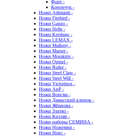
Форт -
Конончук -
Ножи Adimanti -
Ножи Firebird -
Ножи Ganzo -
Ножи Helle -
Ножи Kershaw -
Ножи LEMAX -
Ножи Mallony -
Ножи Marser -
Ножи Morakniv -
Ножи Opinel -
Ножи Ruike -
Ножи Steel Claw -
Ножи Steel Will -
Ножи Victorinox -
Ножи АиР -
Ножи Ворсма -
Ножи Дамасский клинок -
Ножи Жбанова -
Ножи Златко -
Ножи Кизляр -
Ножи наборы СЕМИНА -
Ножи Ножемир -
Ножи Нокс -