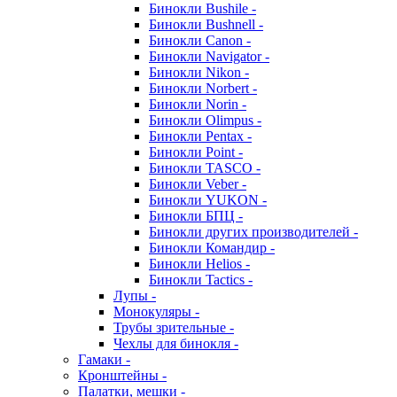
Бинокли Bushile -
Бинокли Bushnell -
Бинокли Canon -
Бинокли Navigator -
Бинокли Nikon -
Бинокли Norbert -
Бинокли Norin -
Бинокли Olimpus -
Бинокли Pentax -
Бинокли Point -
Бинокли TASCO -
Бинокли Veber -
Бинокли YUKON -
Бинокли БПЦ -
Бинокли других производителей -
Бинокли Командир -
Бинокли Helios -
Бинокли Tactics -
Лупы -
Монокуляры -
Трубы зрительные -
Чехлы для бинокля -
Гамаки -
Кронштейны -
Палатки, мешки -