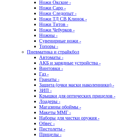
Ножи Окские -
Ножи Саро -
Ножи Следопыт -
Ножи ТД СВ Клинок -
Ножи Титов -
Ножи Чебурков -
Ножны -
Сувенирные ножи -
Топоры -
Пневматика и страйкбол
Автоматы -
АКБ и зарядные устройства -
Винтовки -
Газ -
Гранаты -
Защита (очки маски наколенники) -
ЗИП -
Крышки для оптических прицелов -
Лоадеры -
Магазины обоймы -
Макеты ММГ -
Наборы для чистки оружия -
Обвес -
Пистолеты -
Прицелы -