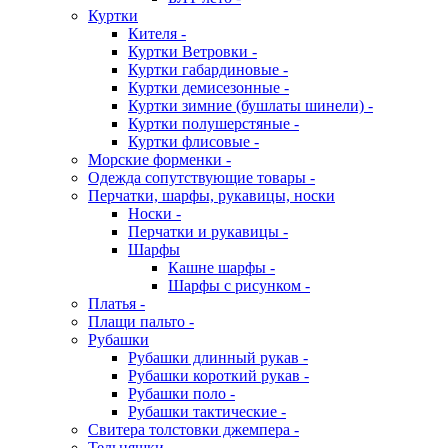
Куртки
Кителя -
Куртки Ветровки -
Куртки габардиновые -
Куртки демисезонные -
Куртки зимние (бушлаты шинели) -
Куртки полушерстяные -
Куртки флисовые -
Морские форменки -
Одежда сопутствующие товары -
Перчатки, шарфы, рукавицы, носки
Носки -
Перчатки и рукавицы -
Шарфы
Кашне шарфы -
Шарфы с рисунком -
Платья -
Плащи пальто -
Рубашки
Рубашки длинный рукав -
Рубашки короткий рукав -
Рубашки поло -
Рубашки тактические -
Свитера толстовки джемпера -
Тельняшки -