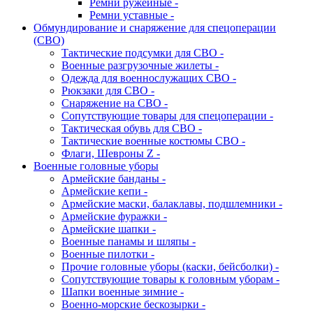
Ремни ружейные -
Ремни уставные -
Обмундирование и снаряжение для спецоперации
(СВО)
Тактические подсумки для СВО -
Военные разгрузочные жилеты -
Одежда для военнослужащих СВО -
Рюкзаки для СВО -
Снаряжение на СВО -
Сопутствующие товары для спецоперации -
Тактическая обувь для СВО -
Тактические военные костюмы СВО -
Флаги, Шевроны Z -
Военные головные уборы
Армейские банданы -
Армейские кепи -
Армейские маски, балаклавы, подшлемники -
Армейские фуражки -
Армейские шапки -
Военные панамы и шляпы -
Военные пилотки -
Прочие головные уборы (каски, бейсболки) -
Сопутствующие товары к головным уборам -
Шапки военные зимние -
Военно-морские бескозырки -