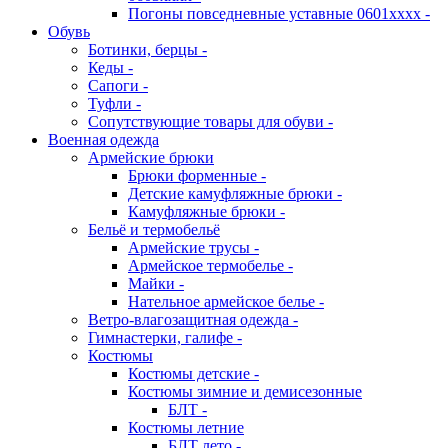
Погоны повседневные уставные 0601хххх -
Обувь
Ботинки, берцы -
Кеды -
Сапоги -
Туфли -
Сопутствующие товары для обуви -
Военная одежда
Армейские брюки
Брюки форменные -
Детские камуфляжные брюки -
Камуфляжные брюки -
Бельё и термобельё
Армейские трусы -
Армейское термобелье -
Майки -
Нательное армейское белье -
Ветро-влагозащитная одежда -
Гимнастерки, галифе -
Костюмы
Костюмы детские -
Костюмы зимние и демисезонные
БЛТ -
Костюмы летние
БЛТ лето -