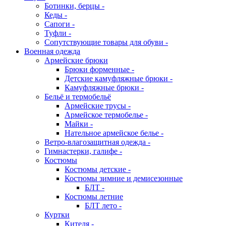
Ботинки, берцы -
Кеды -
Сапоги -
Туфли -
Сопутствующие товары для обуви -
Военная одежда
Армейские брюки
Брюки форменные -
Детские камуфляжные брюки -
Камуфляжные брюки -
Бельё и термобельё
Армейские трусы -
Армейское термобелье -
Майки -
Нательное армейское белье -
Ветро-влагозащитная одежда -
Гимнастерки, галифе -
Костюмы
Костюмы детские -
Костюмы зимние и демисезонные
БЛТ -
Костюмы летние
БЛТ лето -
Куртки
Кителя -