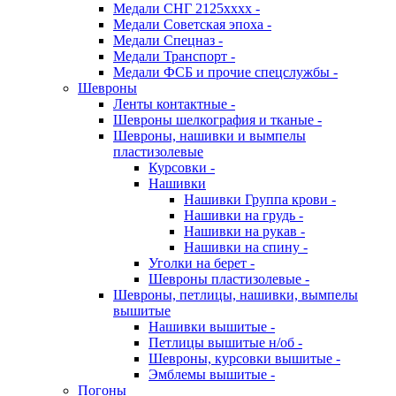
Медали СНГ 2125хххх -
Медали Советская эпоха -
Медали Спецназ -
Медали Транспорт -
Медали ФСБ и прочие спецслужбы -
Шевроны
Ленты контактные -
Шевроны шелкография и тканые -
Шевроны, нашивки и вымпелы
пластизолевые
Курсовки -
Нашивки
Нашивки Группа крови -
Нашивки на грудь -
Нашивки на рукав -
Нашивки на спину -
Уголки на берет -
Шевроны пластизолевые -
Шевроны, петлицы, нашивки, вымпелы
вышитые
Нашивки вышитые -
Петлицы вышитые н/об -
Шевроны, курсовки вышитые -
Эмблемы вышитые -
Погоны