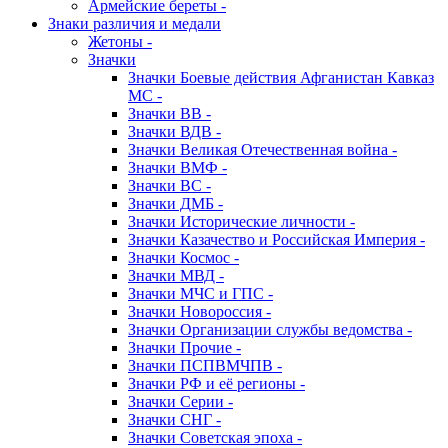
Армейские береты -
Знаки различия и медали
Жетоны -
Значки
Значки Боевые действия Афганистан Кавказ
МС -
Значки ВВ -
Значки ВДВ -
Значки Великая Отечественная война -
Значки ВМФ -
Значки ВС -
Значки ДМБ -
Значки Исторические личности -
Значки Казачество и Российская Империя -
Значки Космос -
Значки МВД -
Значки МЧС и ГПС -
Значки Новороссия -
Значки Организации службы ведомства -
Значки Прочие -
Значки ПСПВМЧПВ -
Значки РФ и её регионы -
Значки Серии -
Значки СНГ -
Значки Советская эпоха -