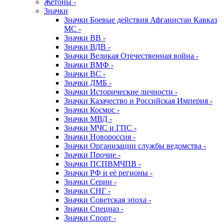
Жетоны -
Значки
Значки Боевые действия Афганистан Кавказ
МС -
Значки ВВ -
Значки ВДВ -
Значки Великая Отечественная война -
Значки ВМФ -
Значки ВС -
Значки ДМБ -
Значки Исторические личности -
Значки Казачество и Российская Империя -
Значки Космос -
Значки МВД -
Значки МЧС и ГПС -
Значки Новороссия -
Значки Организации службы ведомства -
Значки Прочие -
Значки ПСПВМЧПВ -
Значки РФ и её регионы -
Значки Серии -
Значки СНГ -
Значки Советская эпоха -
Значки Спецназ -
Значки Спорт -