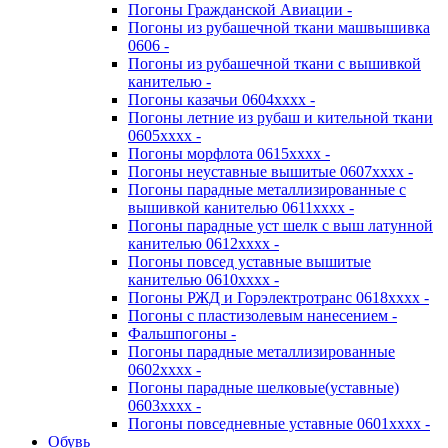
Погоны Гражданской Авиации -
Погоны из рубашечной ткани машвышивка
0606 -
Погоны из рубашечной ткани с вышивкой
канителью -
Погоны казачьи 0604хххх -
Погоны летние из рубаш и кительной ткани
0605хххх -
Погоны морфлота 0615хххх -
Погоны неуставные вышитые 0607хххх -
Погоны парадные металлизированные с
вышивкой канителью 0611хххх -
Погоны парадные уст шелк с выш латунной
канителью 0612хххх -
Погоны повсед уставные вышитые
канителью 0610хххх -
Погоны РЖД и Горэлектротранс 0618хххх -
Погоны с пластизолевым нанесением -
Фальшпогоны -
Погоны парадные металлизированные
0602хххх -
Погоны парадные шелковые(уставные)
0603хххх -
Погоны повседневные уставные 0601хххх -
Обувь