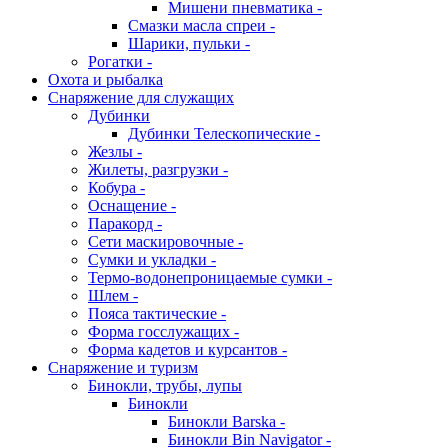
Мишени пневматика -
Смазки масла спреи -
Шарики, пульки -
Рогатки -
Охота и рыбалка
Снаряжение для служащих
Дубинки
Дубинки Телескопические -
Жезлы -
Жилеты, разгрузки -
Кобура -
Оснащение -
Паракорд -
Сети маскировочные -
Сумки и укладки -
Термо-водонепроницаемые сумки -
Шлем -
Пояса тактические -
Форма госслужащих -
Форма кадетов и курсантов -
Снаряжение и туризм
Бинокли, трубы, лупы
Бинокли
Бинокли Barska -
Бинокли Bin Navigator -