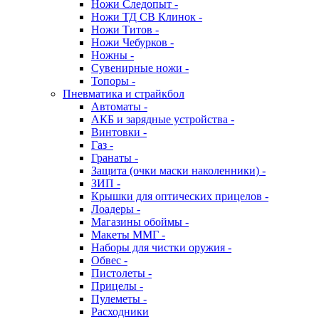
Ножи Следопыт -
Ножи ТД СВ Клинок -
Ножи Титов -
Ножи Чебурков -
Ножны -
Сувенирные ножи -
Топоры -
Пневматика и страйкбол
Автоматы -
АКБ и зарядные устройства -
Винтовки -
Газ -
Гранаты -
Защита (очки маски наколенники) -
ЗИП -
Крышки для оптических прицелов -
Лоадеры -
Магазины обоймы -
Макеты ММГ -
Наборы для чистки оружия -
Обвес -
Пистолеты -
Прицелы -
Пулеметы -
Расходники