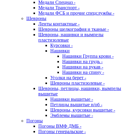
Медали Спецназ -
Медали Транспорт -
Медали ФСБ и прочие спецслужбы -
Шевроны
Ленты контактные -
Шевроны шелкография и тканые -
Шевроны, нашивки и вымпелы
пластизолевые
Курсовки -
Нашивки
Нашивки Группа крови -
Нашивки на грудь -
Нашивки на рукав -
Нашивки на спину -
Уголки на берет -
Шевроны пластизолевые -
Шевроны, петлицы, нашивки, вымпелы
вышитые
Нашивки вышитые -
Петлицы вышитые н/об -
Шевроны, курсовки вышитые -
Эмблемы вышитые -
Погоны
Погоны ВМФ ДМБ -
Погоны генеральские -