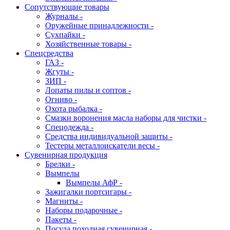
Сопутствующие товары
Журналы -
Оружейные принадлежности -
Сухпайки -
Хозяйственные товары -
Спецсредства
ГАЗ -
Жгуты -
ЗИП -
Лопаты пилы и соптов -
Огниво -
Охота рыбалка -
Смазки воронения масла наборы для чистки -
Спецодежда -
Средства индивидуальной защиты -
Тестеры металлоискатели весы -
Сувенирная продукция
Брелки -
Вымпелы
Вымпелы АфР -
Зажигалки портсигары -
Магниты -
Наборы подарочные -
Пакеты -
Посуда походная сувенирная -