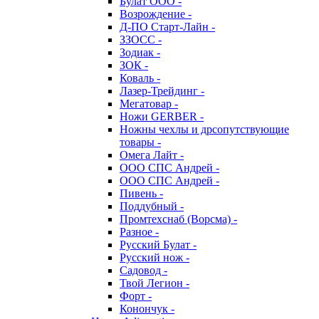
Булат ООО -
Возрождение -
Д-ПО Старт-Лайн -
ЗЗОСС -
Зодиак -
ЗОК -
Коваль -
Лазер-Трейдинг -
Мегатовар -
Ножи GERBER -
Ножны чехлы и дрсопутствующие
товары -
Омега Лайт -
ООО СПС Андрей -
ООО СПС Андрей -
Пивень -
Поддубный -
Промтехснаб (Ворсма) -
Разное -
Русский Булат -
Русский нож -
Садовод -
Твой Легион -
Форт -
Конончук -