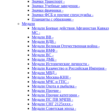
Значки Транспорт -
Значки Учебные заведения -
Значки фрачники -
Значки ФСБ и прочие спецслужбы -
Планшеты с образцами -
Медали
Медали Боевые действия Афганистан Кавказ
МС -
Медали ВВ -
Медали ВДВ -
Медали Великая Отечественная война -
Медали ВМФ -
Медали ВС -
Медали ДМБ -
Медали Исторические личности -
Медали Казачество и Российская Империя -
Медали МВД -
Медали Москва-КНН -
Медали МЧС и ГПС -
Медали Охота и рыбалка -
Медали Прочие -
Медали Прочие категории -
Медали ПС ПВ МЧПВ -
Медали СНГ 2125хххх -
Медали Советская эпоха -