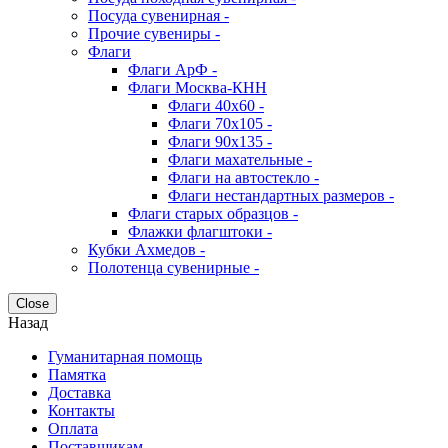
Посуда сувенирная -
Прочие сувениры -
Флаги
Флаги АрФ -
Флаги Москва-КНН
Флаги 40х60 -
Флаги 70х105 -
Флаги 90х135 -
Флаги махательные -
Флаги на автостекло -
Флаги нестандартных размеров -
Флаги старых образцов -
Флажки флагштоки -
Кубки Ахмедов -
Полотенца сувенирные -
Close
Назад
Гуманитарная помощь
Памятка
Доставка
Контакты
Оплата
Поставщикам