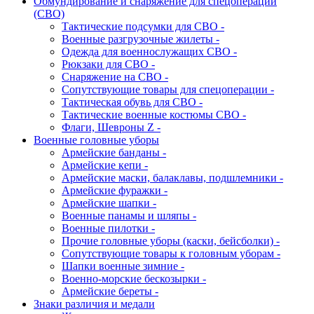
Обмундирование и снаряжение для спецоперации
(СВО)
Тактические подсумки для СВО -
Военные разгрузочные жилеты -
Одежда для военнослужащих СВО -
Рюкзаки для СВО -
Снаряжение на СВО -
Сопутствующие товары для спецоперации -
Тактическая обувь для СВО -
Тактические военные костюмы СВО -
Флаги, Шевроны Z -
Военные головные уборы
Армейские банданы -
Армейские кепи -
Армейские маски, балаклавы, подшлемники -
Армейские фуражки -
Армейские шапки -
Военные панамы и шляпы -
Военные пилотки -
Прочие головные уборы (каски, бейсболки) -
Сопутствующие товары к головным уборам -
Шапки военные зимние -
Военно-морские бескозырки -
Армейские береты -
Знаки различия и медали