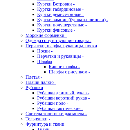
Куртки Ветровки -
Куртки габардиновые -
Куртки демисезонные -
Куртки зимние (бушлаты шинели) -
Куртки полушерстяные -
Куртки флисовые -
Морские форменки -
Одежда сопутствующие товары -
Перчатки, шарфы, рукавицы, носки
Носки -
Перчатки и рукавицы -
Шарфы
Кашне шарфы -
Шарфы с рисунком -
Платья -
Плащи пальто -
Рубашки
Рубашки длинный рукав -
Рубашки короткий рукав -
Рубашки поло -
Рубашки тактические -
Свитера толстовки джемпера -
Тельняшки -
Фурнитура и ткани
Ткани -