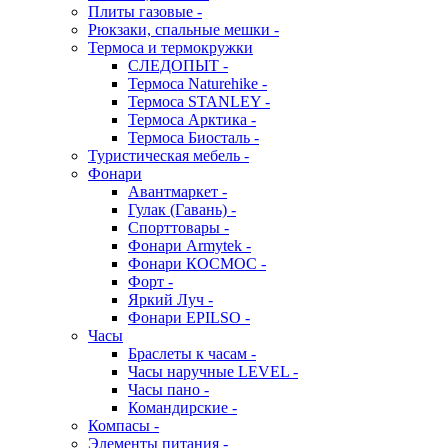
Плиты газовые -
Рюкзаки, спальные мешки -
Термоса и термокружки
СЛЕДОПЫТ -
Термоса Naturehike -
Термоса STANLEY -
Термоса Арктика -
Термоса Биосталь -
Туристическая мебель -
Фонари
Авантмаркет -
Гулак (Гавань) -
Спорттовары -
Фонари Armytek -
Фонари КОСМОС -
Форт -
Яркий Луч -
Фонари EPILSO -
Часы
Браслеты к часам -
Часы наручные LEVEL -
Часы пано -
Командирские -
Компасы -
Элементы питания -