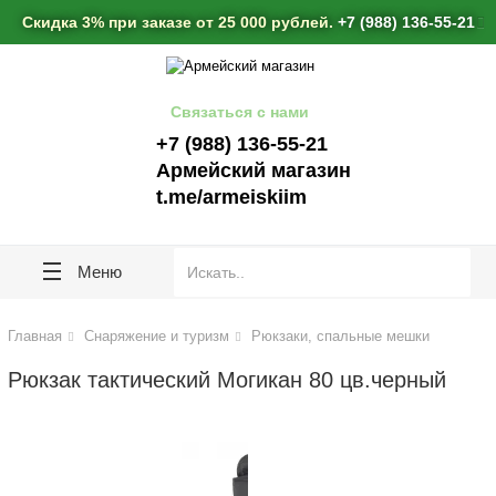
Скидка 3% при заказе от 25 000 рублей.
+7 (988) 136-55-21
ose
ose
Связаться с нами
+7 (988) 136-55-21
Армейский магазин
t.me/armeiskiim
Меню
Главная
Снаряжение и туризм
Рюкзаки, спальные мешки
Рюкзак тактический Могикан 80 цв.черный