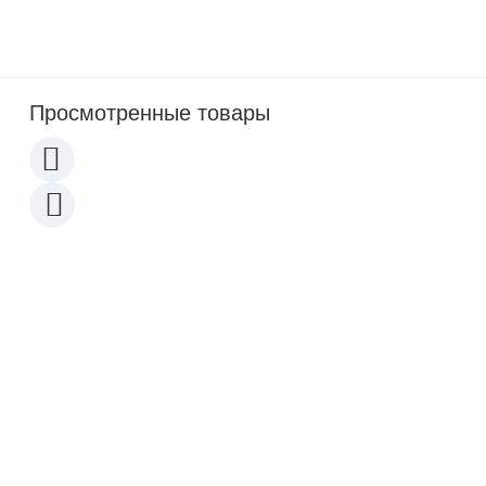
В наличии: 9 шт
Бинокль Navigator 8*40 profi
Просмотренные товары
Баул резиновый
490
Рюкзак тактический 3-Day олива
3 790