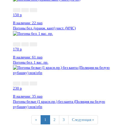
150
p
В наличии: 22 пар
Погоны бел. (оранж. кант) чист. (МЧС)
170
p
В наличии: 61 пар
Погоны бел. 1 вас. пр.
230
p
В наличии: 35 пар
Погоны белые (1 красн.пр.) без канта (Полиция на белую
рубашку) нов/обр
Previous
Next
«
1
2
3
Следующая »