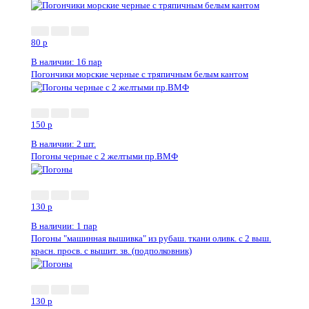
80
p
В наличии: 16 пар
Погончики морские черные с тряпичным белым кантом
150
p
В наличии: 2 шт.
Погоны черные с 2 желтыми пр.ВМФ
130
p
В наличии: 1 пар
Погоны "машинная вышивка" из рубаш. ткани оливк. с 2 выш.
красн. просв. с вышит. зв. (подполковник)
130
p