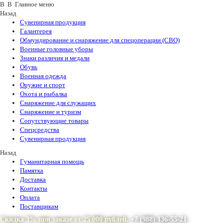
В В Главное меню
Назад
Сувенирная продукция
Галантерея
Обмундирование и снаряжение для спецоперации (СВО)
Военные головные уборы
Знаки различия и медали
Обувь
Военная одежда
Оружие и спорт
Охота и рыбалка
Снаряжение для служащих
Снаряжение и туризм
Сопутствующие товары
Спецсредства
Сувенирная продукция
Назад
Гуманитарная помощь
Памятка
Доставка
Контакты
Оплата
Поставщикам
Скидка 3% при заказе от 25 000 рублей.
+7 (988) 136-55-21