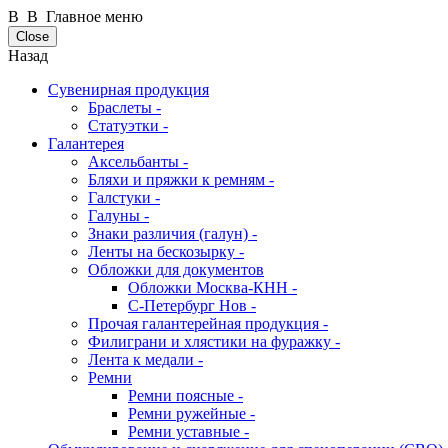
В В Главное меню
Close
Назад
Сувенирная продукция
Браслеты -
Статуэтки -
Галантерея
Аксельбанты -
Бляхи и пряжки к ремням -
Галстуки -
Галуны -
Знаки различия (галун) -
Ленты на бескозырку -
Обложки для документов
Обложки Москва-КНН -
С-Петербург Нов -
Прочая галантерейная продукция -
Филиграни и хлястики на фуражку -
Лента к медали -
Ремни
Ремни поясные -
Ремни ружейные -
Ремни уставные -