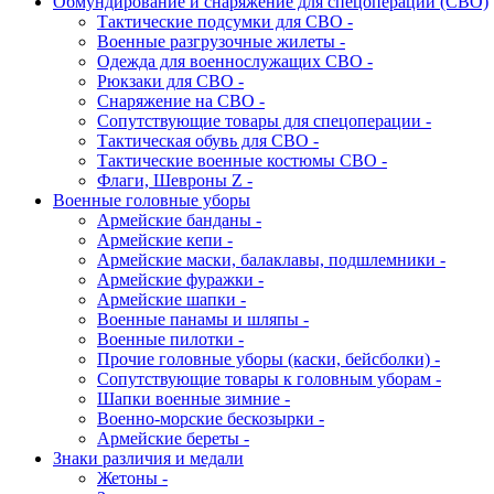
Обмундирование и снаряжение для спецоперации (СВО)
Тактические подсумки для СВО -
Военные разгрузочные жилеты -
Одежда для военнослужащих СВО -
Рюкзаки для СВО -
Снаряжение на СВО -
Сопутствующие товары для спецоперации -
Тактическая обувь для СВО -
Тактические военные костюмы СВО -
Флаги, Шевроны Z -
Военные головные уборы
Армейские банданы -
Армейские кепи -
Армейские маски, балаклавы, подшлемники -
Армейские фуражки -
Армейские шапки -
Военные панамы и шляпы -
Военные пилотки -
Прочие головные уборы (каски, бейсболки) -
Сопутствующие товары к головным уборам -
Шапки военные зимние -
Военно-морские бескозырки -
Армейские береты -
Знаки различия и медали
Жетоны -