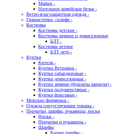
Майки -
Нательное армейское белье -
Ветро-влагозащитная одежда -
Гимнастерки, галифе -
Костюмы
Костюмы детские -
Костюмы зимние и демисезонные
БЛТ -
Костюмы летние
БЛТ лето -
Куртки
Кителя -
Куртки Ветровки -
Куртки габардиновые -
Куртки демисезонные -
Куртки зимние (бушлаты шинели) -
Куртки полушерстяные -
Куртки флисовые -
Морские форменки -
Одежда сопутствующие товары -
Перчатки, шарфы, рукавицы, носки
Носки -
Перчатки и рукавицы -
Шарфы
Кашне шарфы -