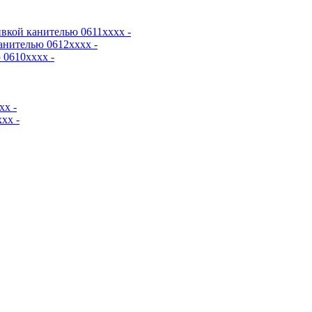
вкой канителью 0611хххх -
анителью 0612хххх -
0610хххх -
хх -
хх -