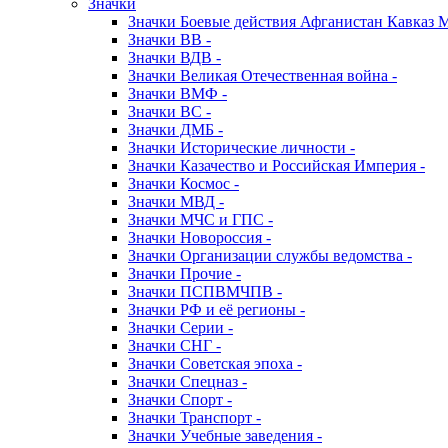
Значки
Значки Боевые действия Афганистан Кавказ 
Значки ВВ -
Значки ВДВ -
Значки Великая Отечественная война -
Значки ВМФ -
Значки ВС -
Значки ДМБ -
Значки Исторические личности -
Значки Казачество и Российская Империя -
Значки Космос -
Значки МВД -
Значки МЧС и ГПС -
Значки Новороссия -
Значки Организации службы ведомства -
Значки Прочие -
Значки ПСПВМЧПВ -
Значки РФ и её регионы -
Значки Серии -
Значки СНГ -
Значки Советская эпоха -
Значки Спецназ -
Значки Спорт -
Значки Транспорт -
Значки Учебные заведения -