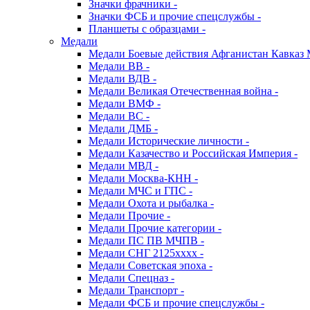
Значки фрачники -
Значки ФСБ и прочие спецслужбы -
Планшеты с образцами -
Медали
Медали Боевые действия Афганистан Кавказ 
Медали ВВ -
Медали ВДВ -
Медали Великая Отечественная война -
Медали ВМФ -
Медали ВС -
Медали ДМБ -
Медали Исторические личности -
Медали Казачество и Российская Империя -
Медали МВД -
Медали Москва-КНН -
Медали МЧС и ГПС -
Медали Охота и рыбалка -
Медали Прочие -
Медали Прочие категории -
Медали ПС ПВ МЧПВ -
Медали СНГ 2125хххх -
Медали Советская эпоха -
Медали Спецназ -
Медали Транспорт -
Медали ФСБ и прочие спецслужбы -