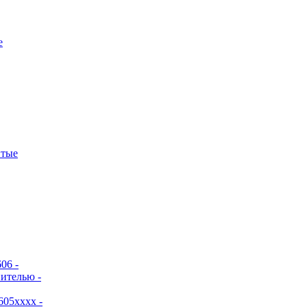
е
итые
06 -
ителью -
605хххх -