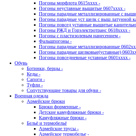
Погоны морфлота 0615хххх -
Погоны неуставные вышитые 0607хххх -
Погоны парадные металлизированные с выши
Погоны парадные уст шелк с выш латунной к
Погоны повсед уставные вышитые канителью 
Погоны РЖД и Горэлектротранс 0618хххх -
Погоны с пластизолевым нанесением -
Фальшпогоны -
Погоны парадные металлизированные 0602хх
Погоны парадные шелковые(уставные) 0603хх
Погоны повседневные уставные 0601хххх -
Обувь
Ботинки, берцы -
Кеды -
Сапоги -
Туфли -
Сопутствующие товары для обуви -
Военная одежда
Армейские брюки
Брюки форменные -
Детские камуфляжные брюки -
Камуфляжные брюки -
Бельё и термобельё
Армейские трусы -
Армейское термобелье -