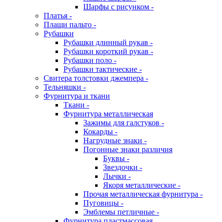
Шарфы с рисунком -
Платья -
Плащи пальто -
Рубашки
Рубашки длинный рукав -
Рубашки короткий рукав -
Рубашки поло -
Рубашки тактические -
Свитера толстовки джемпера -
Тельняшки -
Фурнитура и ткани
Ткани -
Фурнитура металлическая
Зажимы для галстуков -
Кокарды -
Нагрудные знаки -
Погонные знаки различия
Буквы -
Звездочки -
Лычки -
Якоря металлические -
Прочая металлическая фурнитура -
Пуговицы -
Эмблемы петличные -
Фурнитура пластмассовая