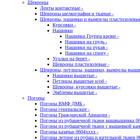
Шевроны
Ленты контактные -
Шевроны шелкография и тканые -
Шевроны, нашивки и вымпелы пластизолевы
Курсовки -
Нашивки
Нашивки Группа крови -
Нашивки на грудь -
Нашивки на рукав -
Нашивки на спину -
Уголки на берет -
Шевроны пластизолевые -
Шевроны, петлицы, нашивки, вымпелы выш
Нашивки вышитые -
Петлицы вышитые н/об -
Шевроны, курсовки вышитые -
Эмблемы вышитые -
Погоны
Погоны ВМФ ДМБ -
Погоны генеральские -
Погоны Гражданской Авиации -
Погоны из рубашечной ткани машвышивка 06
Погоны из рубашечной ткани с вышивкой кан
Погоны казачьи 0604хххх -
Погоны летние из рубаш и кительной ткани 0