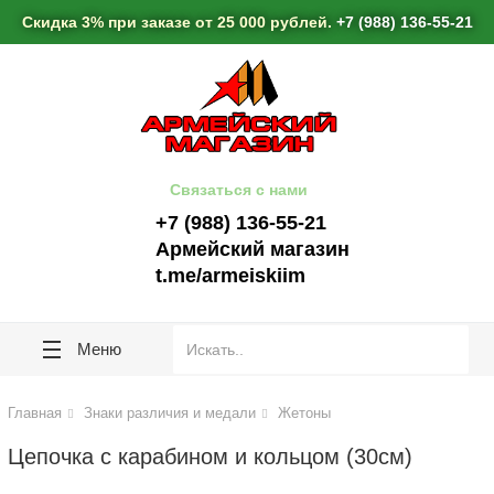
lose
lose
Скидка 3% при заказе от 25 000 рублей.
+7 (988) 136-55-21
Связаться с нами
+7 (988) 136-55-21
Армейский магазин
t.me/armeiskiim
Меню
Главная
Знаки различия и медали
Жетоны
Цепочка с карабином и кольцом (30см)