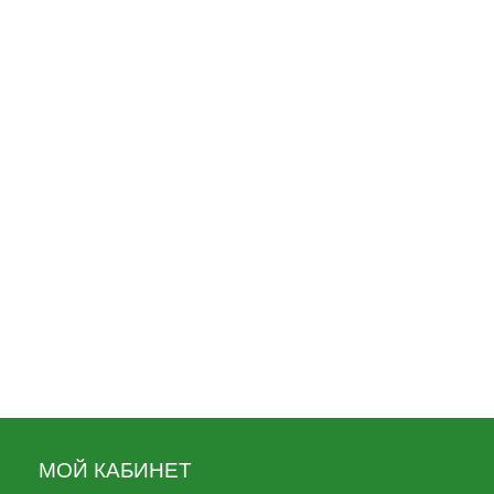
(череп в зеленом берете)
80
Жетон (нерж. ст., эмал.) Россия
Подводный флот
90
Жетон (нерж. ст., эмал.) сер. Знаки
Зодиака (рак)
80
МОЙ КАБИНЕТ