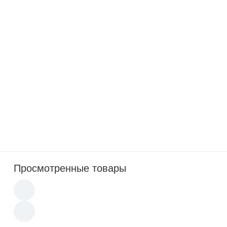
5 490
p
В наличии: 14 компл
Костюм Горка-8 PRO Зима Speсtor
Просмотренные товары