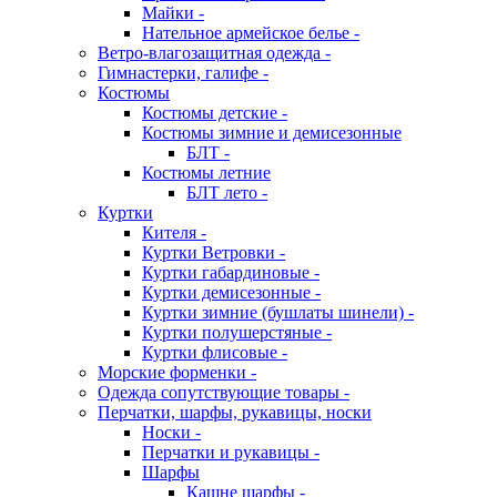
Майки -
Нательное армейское белье -
Ветро-влагозащитная одежда -
Гимнастерки, галифе -
Костюмы
Костюмы детские -
Костюмы зимние и демисезонные
БЛТ -
Костюмы летние
БЛТ лето -
Куртки
Кителя -
Куртки Ветровки -
Куртки габардиновые -
Куртки демисезонные -
Куртки зимние (бушлаты шинели) -
Куртки полушерстяные -
Куртки флисовые -
Морские форменки -
Одежда сопутствующие товары -
Перчатки, шарфы, рукавицы, носки
Носки -
Перчатки и рукавицы -
Шарфы
Кашне шарфы -