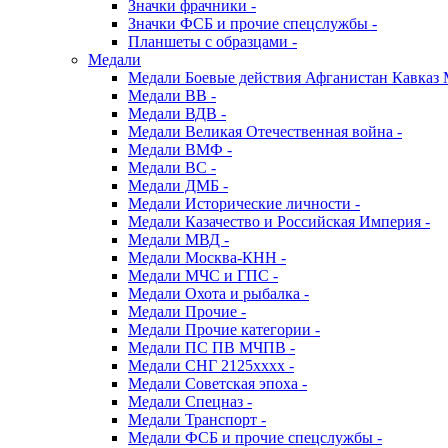
Значки фрачники -
Значки ФСБ и прочие спецслужбы -
Планшеты с образцами -
Медали
Медали Боевые действия Афганистан Кавказ 
Медали ВВ -
Медали ВДВ -
Медали Великая Отечественная война -
Медали ВМФ -
Медали ВС -
Медали ДМБ -
Медали Исторические личности -
Медали Казачество и Российская Империя -
Медали МВД -
Медали Москва-КНН -
Медали МЧС и ГПС -
Медали Охота и рыбалка -
Медали Прочие -
Медали Прочие категории -
Медали ПС ПВ МЧПВ -
Медали СНГ 2125хххх -
Медали Советская эпоха -
Медали Спецназ -
Медали Транспорт -
Медали ФСБ и прочие спецслужбы -