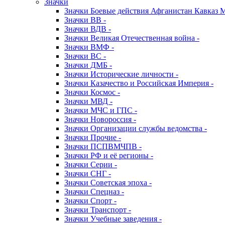
Значки
Значки Боевые действия Афганистан Кавказ 
Значки ВВ -
Значки ВДВ -
Значки Великая Отечественная война -
Значки ВМФ -
Значки ВС -
Значки ДМБ -
Значки Исторические личности -
Значки Казачество и Российская Империя -
Значки Космос -
Значки МВД -
Значки МЧС и ГПС -
Значки Новороссия -
Значки Организации службы ведомства -
Значки Прочие -
Значки ПСПВМЧПВ -
Значки РФ и её регионы -
Значки Серии -
Значки СНГ -
Значки Советская эпоха -
Значки Спецназ -
Значки Спорт -
Значки Транспорт -
Значки Учебные заведения -