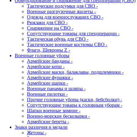
Обмундирование и снаряжение для спецоперации (СВО)
Тактические подсумки для СВО -
Военные разгрузочные жилеты -
Одежда для военнослужащих СВО -
Рюкзаки для СВО -
Снаряжение на СВО -
Сопутствующие товары для спецоперации -
Тактическая обувь для СВО -
Тактические военные костюмы СВО -
Флаги, Шевроны Z -
Военные головные уборы
Армейские банданы -
Армейские кепи -
Армейские маски, балаклавы, подшлемники -
Армейские фуражки -
Армейские шапки -
Военные панамы и шляпы -
Военные пилотки -
Прочие головные уборы (каски, бейсболки) -
Сопутствующие товары к головным уборам -
Шапки военные зимние -
Военно-морские бескозырки -
Армейские береты -
Знаки различия и медали
Жетоны -