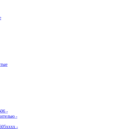
е
итые
06 -
ителью -
605хххх -