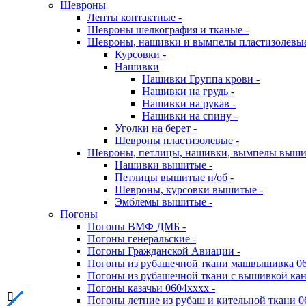
Шевроны
Ленты контактные -
Шевроны шелкография и тканые -
Шевроны, нашивки и вымпелы пластизолевы
Курсовки -
Нашивки
Нашивки Группа крови -
Нашивки на грудь -
Нашивки на рукав -
Нашивки на спину -
Уголки на берет -
Шевроны пластизолевые -
Шевроны, петлицы, нашивки, вымпелы выш
Нашивки вышитые -
Петлицы вышитые н/об -
Шевроны, курсовки вышитые -
Эмблемы вышитые -
Погоны
Погоны ВМФ ДМБ -
Погоны генеральские -
Погоны Гражданской Авиации -
Погоны из рубашечной ткани машвышивка 06
Погоны из рубашечной ткани с вышивкой кан
Погоны казачьи 0604хххх -
Погоны летние из рубаш и кительной ткани 0