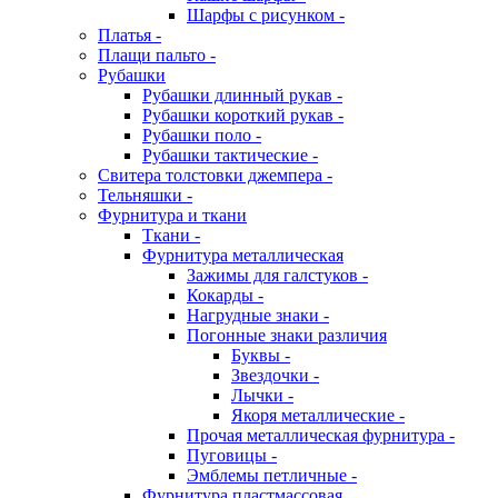
Шарфы с рисунком -
Платья -
Плащи пальто -
Рубашки
Рубашки длинный рукав -
Рубашки короткий рукав -
Рубашки поло -
Рубашки тактические -
Свитера толстовки джемпера -
Тельняшки -
Фурнитура и ткани
Ткани -
Фурнитура металлическая
Зажимы для галстуков -
Кокарды -
Нагрудные знаки -
Погонные знаки различия
Буквы -
Звездочки -
Лычки -
Якоря металлические -
Прочая металлическая фурнитура -
Пуговицы -
Эмблемы петличные -
Фурнитура пластмассовая