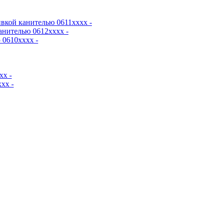
вкой канителью 0611хххх -
анителью 0612хххх -
0610хххх -
хх -
хх -