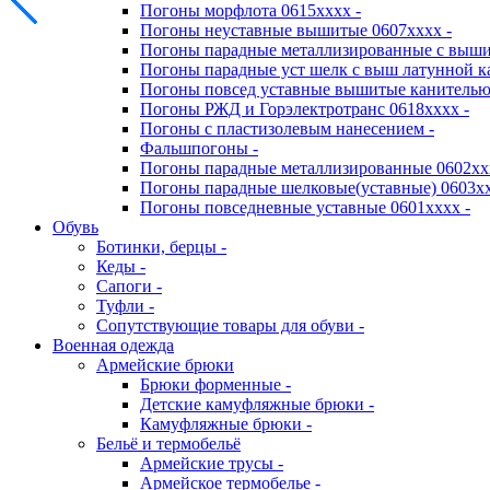
Погоны морфлота 0615хххх -
Погоны неуставные вышитые 0607хххх -
Погоны парадные металлизированные с выши
Погоны парадные уст шелк с выш латунной к
Погоны повсед уставные вышитые канителью 
Погоны РЖД и Горэлектротранс 0618хххх -
Погоны с пластизолевым нанесением -
Фальшпогоны -
Погоны парадные металлизированные 0602хх
Погоны парадные шелковые(уставные) 0603хх
Погоны повседневные уставные 0601хххх -
Обувь
Ботинки, берцы -
Кеды -
Сапоги -
Туфли -
Сопутствующие товары для обуви -
Военная одежда
Армейские брюки
Брюки форменные -
Детские камуфляжные брюки -
Камуфляжные брюки -
Бельё и термобельё
Армейские трусы -
Армейское термобелье -