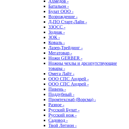
Ахмедов -
Батальон -
Булат ООО -
Возрождение -
Д-ПО Старт-Лайн -
ЗЗОСС -
Зодиак -
ЗОК -
Коваль -
Лазер-Трейдинг -
Мегатовар -
Ножи GERBER -
Ножны чехлы и дрсопутствующие
товары -
Омега Лайт -
ООО СПС Андрей -
ООО СПС Андрей -
Пивень -
Поддубный -
Промтехснаб (Ворсма) -
Разное -
Русский Булат -
Русский нож -
Садовод -
Твой Легион -