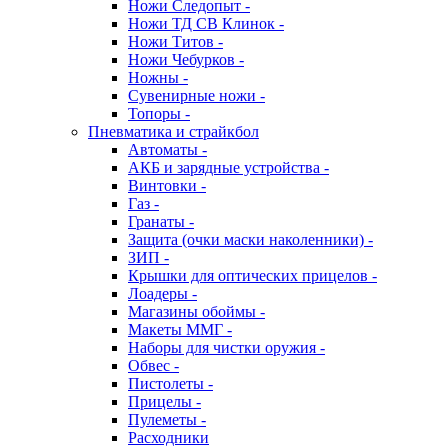
Ножи Следопыт -
Ножи ТД СВ Клинок -
Ножи Титов -
Ножи Чебурков -
Ножны -
Сувенирные ножи -
Топоры -
Пневматика и страйкбол
Автоматы -
АКБ и зарядные устройства -
Винтовки -
Газ -
Гранаты -
Защита (очки маски наколенники) -
ЗИП -
Крышки для оптических прицелов -
Лоадеры -
Магазины обоймы -
Макеты ММГ -
Наборы для чистки оружия -
Обвес -
Пистолеты -
Прицелы -
Пулеметы -
Расходники