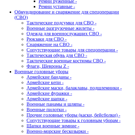
Ремни ружейные -
Ремни уставные -
Обмундирование и снаряжение для спецоперации
(СВО)
Тактические подсумки для СВО -
Военные разгрузочные жилеты -
Одежда для военнослужащих СВО -
Рюкзаки для СВО -
Снаряжение на СВО -
Сопутствующие товары для спецоперации -
Тактическая обувь для СВО -
Тактические военные костюмы СВО -
Флаги, Шевроны Z -
Военные головные уборы
Армейские банданы -
Армейские кепи -
Армейские маски, балаклавы, подшлемники -
Армейские фуражки -
Армейские шапки -
Военные панамы и шляпы -
Военные пилотки -
Прочие головные уборы (каски, бейсболки) -
Сопутствующие товары к головным уборам -
Шапки военные зимние -
Военно-морские бескозырки -