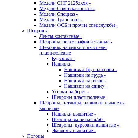
Медали СНГ 2125хххх -
Медали Советская эпоха -
Медали Спецназ -
Медали Транспорт -
Медали ФСБ и прочие спецслужбы -
Шевроны
Ленты контактные -
Шевроны шелкография и тканые -
Шевроны, нашивки и вымпелы
пластизолевые
Курсовки -
Нашивки
Нашивки Группа крови -
Нашивки на грудь -
Нашивки на рукав -
Нашивки на спину -
Уголки на берет -
Шевроны пластизолевые -
Шевроны, петлицы, нашивки, вымпелы
вышитые
Нашивки вышитые -
Петлицы вышитые н/об -
Шевроны, курсовки вышитые -
Эмблемы вышитые -
Погоны