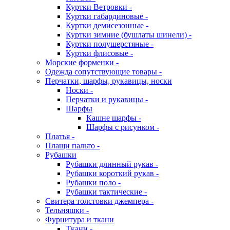
Куртки Ветровки -
Куртки габардиновые -
Куртки демисезонные -
Куртки зимние (бушлаты шинели) -
Куртки полушерстяные -
Куртки флисовые -
Морские форменки -
Одежда сопутствующие товары -
Перчатки, шарфы, рукавицы, носки
Носки -
Перчатки и рукавицы -
Шарфы
Кашне шарфы -
Шарфы с рисунком -
Платья -
Плащи пальто -
Рубашки
Рубашки длинный рукав -
Рубашки короткий рукав -
Рубашки поло -
Рубашки тактические -
Свитера толстовки джемпера -
Тельняшки -
Фурнитура и ткани
Ткани -