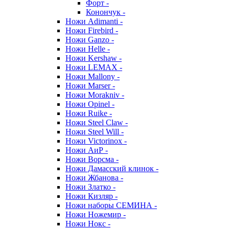
Форт -
Конончук -
Ножи Adimanti -
Ножи Firebird -
Ножи Ganzo -
Ножи Helle -
Ножи Kershaw -
Ножи LEMAX -
Ножи Mallony -
Ножи Marser -
Ножи Morakniv -
Ножи Opinel -
Ножи Ruike -
Ножи Steel Claw -
Ножи Steel Will -
Ножи Victorinox -
Ножи АиР -
Ножи Ворсма -
Ножи Дамасский клинок -
Ножи Жбанова -
Ножи Златко -
Ножи Кизляр -
Ножи наборы СЕМИНА -
Ножи Ножемир -
Ножи Нокс -