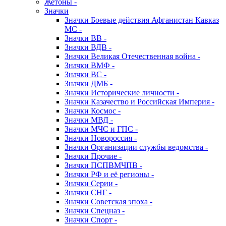
Жетоны -
Значки
Значки Боевые действия Афганистан Кавказ
МС -
Значки ВВ -
Значки ВДВ -
Значки Великая Отечественная война -
Значки ВМФ -
Значки ВС -
Значки ДМБ -
Значки Исторические личности -
Значки Казачество и Российская Империя -
Значки Космос -
Значки МВД -
Значки МЧС и ГПС -
Значки Новороссия -
Значки Организации службы ведомства -
Значки Прочие -
Значки ПСПВМЧПВ -
Значки РФ и её регионы -
Значки Серии -
Значки СНГ -
Значки Советская эпоха -
Значки Спецназ -
Значки Спорт -