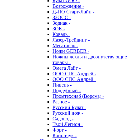
Булат ООО -
Возрождение -
Д-ПО Старт-Лайн -
ЗЗОСС -
Зодиак -
ЗОК -
Коваль -
Лазер-Трейдинг -
Мегатовар -
Ножи GERBER -
Ножны чехлы и дрсопутствующие
товары -
Омега Лайт -
ООО СПС Андрей -
ООО СПС Андрей -
Пивень -
Поддубный -
Промтехснаб (Ворсма) -
Разное -
Русский Булат -
Русский нож -
Садовод -
Твой Легион -
Форт -
Конончук -