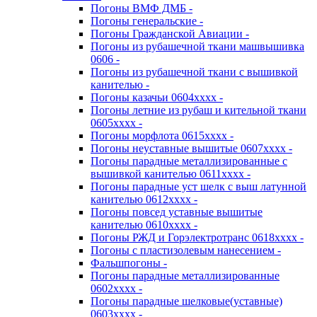
Погоны ВМФ ДМБ -
Погоны генеральские -
Погоны Гражданской Авиации -
Погоны из рубашечной ткани машвышивка
0606 -
Погоны из рубашечной ткани с вышивкой
канителью -
Погоны казачьи 0604хххх -
Погоны летние из рубаш и кительной ткани
0605хххх -
Погоны морфлота 0615хххх -
Погоны неуставные вышитые 0607хххх -
Погоны парадные металлизированные с
вышивкой канителью 0611хххх -
Погоны парадные уст шелк с выш латунной
канителью 0612хххх -
Погоны повсед уставные вышитые
канителью 0610хххх -
Погоны РЖД и Горэлектротранс 0618хххх -
Погоны с пластизолевым нанесением -
Фальшпогоны -
Погоны парадные металлизированные
0602хххх -
Погоны парадные шелковые(уставные)
0603хххх -