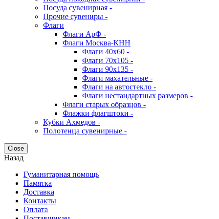
Посуда сувенирная -
Прочие сувениры -
Флаги
Флаги АрФ -
Флаги Москва-КНН
Флаги 40х60 -
Флаги 70х105 -
Флаги 90х135 -
Флаги махательные -
Флаги на автостекло -
Флаги нестандартных размеров -
Флаги старых образцов -
Флажки флагштоки -
Кубки Ахмедов -
Полотенца сувенирные -
Close
Назад
Гуманитарная помощь
Памятка
Доставка
Контакты
Оплата
Поставщикам