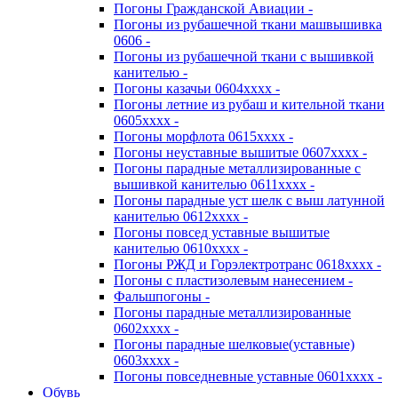
Погоны Гражданской Авиации -
Погоны из рубашечной ткани машвышивка
0606 -
Погоны из рубашечной ткани с вышивкой
канителью -
Погоны казачьи 0604хххх -
Погоны летние из рубаш и кительной ткани
0605хххх -
Погоны морфлота 0615хххх -
Погоны неуставные вышитые 0607хххх -
Погоны парадные металлизированные с
вышивкой канителью 0611хххх -
Погоны парадные уст шелк с выш латунной
канителью 0612хххх -
Погоны повсед уставные вышитые
канителью 0610хххх -
Погоны РЖД и Горэлектротранс 0618хххх -
Погоны с пластизолевым нанесением -
Фальшпогоны -
Погоны парадные металлизированные
0602хххх -
Погоны парадные шелковые(уставные)
0603хххх -
Погоны повседневные уставные 0601хххх -
Обувь