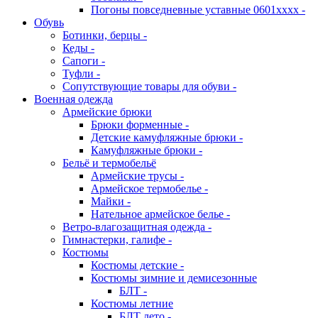
Погоны повседневные уставные 0601хххх -
Обувь
Ботинки, берцы -
Кеды -
Сапоги -
Туфли -
Сопутствующие товары для обуви -
Военная одежда
Армейские брюки
Брюки форменные -
Детские камуфляжные брюки -
Камуфляжные брюки -
Бельё и термобельё
Армейские трусы -
Армейское термобелье -
Майки -
Нательное армейское белье -
Ветро-влагозащитная одежда -
Гимнастерки, галифе -
Костюмы
Костюмы детские -
Костюмы зимние и демисезонные
БЛТ -
Костюмы летние
БЛТ лето -