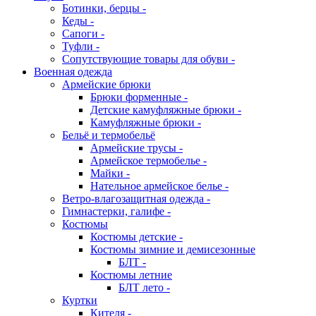
Ботинки, берцы -
Кеды -
Сапоги -
Туфли -
Сопутствующие товары для обуви -
Военная одежда
Армейские брюки
Брюки форменные -
Детские камуфляжные брюки -
Камуфляжные брюки -
Бельё и термобельё
Армейские трусы -
Армейское термобелье -
Майки -
Нательное армейское белье -
Ветро-влагозащитная одежда -
Гимнастерки, галифе -
Костюмы
Костюмы детские -
Костюмы зимние и демисезонные
БЛТ -
Костюмы летние
БЛТ лето -
Куртки
Кителя -