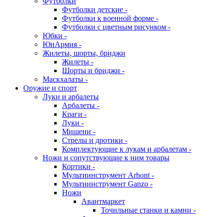
Футболки
Футболки детские -
Футболки к военной форме -
Футболки с цветным рисунком -
Юбки -
ЮнАрмия -
Жилеты, шорты, бриджи
Жилеты -
Шорты и бриджи -
Маскхалаты -
Оружие и спорт
Луки и арбалеты
Арбалеты -
Краги -
Луки -
Мишени -
Стрелы и дротики -
Комплектующие к лукам и арбалетам -
Ножи и сопутствующие к ним товары
Кортики -
Мультиинструмент Arhont -
Мультиинструмент Ganzo -
Ножи
Авантмаркет
Точильные станки и камни -