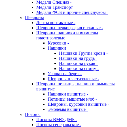
Медали Спецназ -
Медали Транспорт -
Медали ФСБ и прочие спецслужбы -
Шевроны
Ленты контактные -
Шевроны шелкография и тканые -
Шевроны, нашивки и вымпелы
пластизолевые
Курсовки -
Нашивки
Нашивки Группа крови -
Нашивки на грудь -
Нашивки на рукав -
Нашивки на спину -
Уголки на берет -
Шевроны пластизолевые -
Шевроны, петлицы, нашивки, вымпелы
вышитые
Нашивки вышитые -
Петлицы вышитые н/об -
Шевроны, курсовки вышитые -
Эмблемы вышитые -
Погоны
Погоны ВМФ ДМБ -
Погоны генеральские -