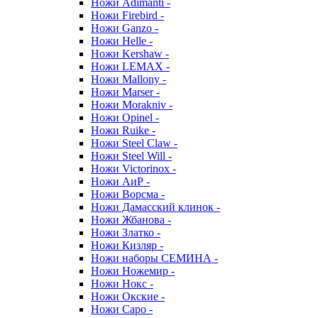
Ножи Adimanti -
Ножи Firebird -
Ножи Ganzo -
Ножи Helle -
Ножи Kershaw -
Ножи LEMAX -
Ножи Mallony -
Ножи Marser -
Ножи Morakniv -
Ножи Opinel -
Ножи Ruike -
Ножи Steel Claw -
Ножи Steel Will -
Ножи Victorinox -
Ножи АиР -
Ножи Ворсма -
Ножи Дамасский клинок -
Ножи Жбанова -
Ножи Златко -
Ножи Кизляр -
Ножи наборы СЕМИНА -
Ножи Ножемир -
Ножи Нокс -
Ножи Окские -
Ножи Саро -