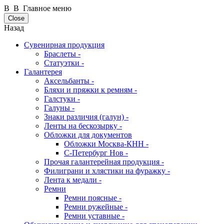
В В Главное меню
Close
Назад
Сувенирная продукция
Браслеты -
Статуэтки -
Галантерея
Аксельбанты -
Бляхи и пряжки к ремням -
Галстуки -
Галуны -
Знаки различия (галун) -
Ленты на бескозырку -
Обложки для документов
Обложки Москва-КНН -
С-Петербург Нов -
Прочая галантерейная продукция -
Филиграни и хлястики на фуражку -
Лента к медали -
Ремни
Ремни поясные -
Ремни ружейные -
Ремни уставные -