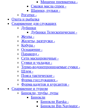
Мишени пневматика -
Смазки масла спреи -
Шарики, пульки -
Рогатки -
Охота и рыбалка
Снаряжение для служащих
Дубинки
Дубинки Телескопические -
Жезлы -
Жилеты, разгрузки -
Кобура -
Оснащение -
Паракорд -
Сети маскировочные -
Сумки и укладки -
Термо-водонепроницаемые сумки -
Шлем -
Пояса тактические -
Форма госслужащих -
Форма кадетов и курсантов -
Снаряжение и туризм
Бинокли, трубы, лупы
Бинокли
Бинокли Barska -
Бинокли Bin Navigator -