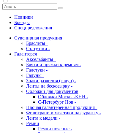
Новинки
Бренды
Спецпредложения
Сувенирная продукция
Браслеты -
Статуэтки -
Галантерея
Аксельбанты -
Бляхи и пряжки к ремням -
Галстуки -
Галуны -
Знаки различия (галун) -
Ленты на бескозырку -
Обложки для документов
Обложки Москва-КНН -
С-Петербург Нов -
Прочая галантерейная продукция -
Филиграни и хлястики на фуражку -
Лента к медали -
Ремни
Ремни поясные -