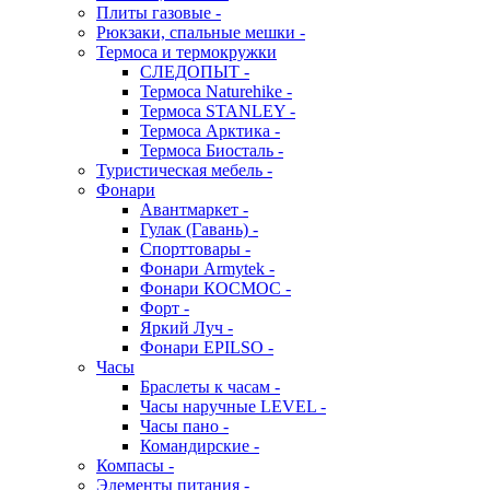
Плиты газовые -
Рюкзаки, спальные мешки -
Термоса и термокружки
СЛЕДОПЫТ -
Термоса Naturehike -
Термоса STANLEY -
Термоса Арктика -
Термоса Биосталь -
Туристическая мебель -
Фонари
Авантмаркет -
Гулак (Гавань) -
Спорттовары -
Фонари Armytek -
Фонари КОСМОС -
Форт -
Яркий Луч -
Фонари EPILSO -
Часы
Браслеты к часам -
Часы наручные LEVEL -
Часы пано -
Командирские -
Компасы -
Элементы питания -