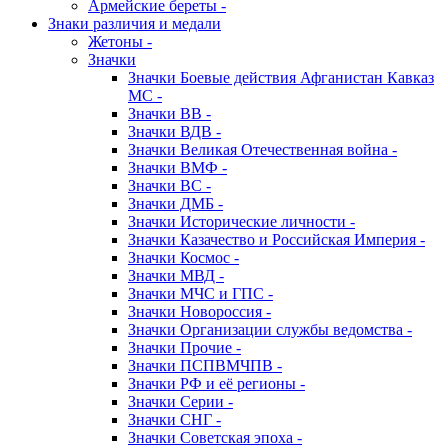
Армейские береты -
Знаки различия и медали
Жетоны -
Значки
Значки Боевые действия Афганистан Кавказ
МС -
Значки ВВ -
Значки ВДВ -
Значки Великая Отечественная война -
Значки ВМФ -
Значки ВС -
Значки ДМБ -
Значки Исторические личности -
Значки Казачество и Российская Империя -
Значки Космос -
Значки МВД -
Значки МЧС и ГПС -
Значки Новороссия -
Значки Организации службы ведомства -
Значки Прочие -
Значки ПСПВМЧПВ -
Значки РФ и её регионы -
Значки Серии -
Значки СНГ -
Значки Советская эпоха -