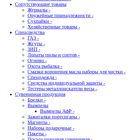
Сопутствующие товары
Журналы -
Оружейные принадлежности -
Сухпайки -
Хозяйственные товары -
Спецсредства
ГАЗ -
Жгуты -
ЗИП -
Лопаты пилы и соптов -
Огниво -
Охота рыбалка -
Смазки воронения масла наборы для чистки -
Спецодежда -
Средства индивидуальной защиты -
Тестеры металлоискатели весы -
Сувенирная продукция
Брелки -
Вымпелы
Вымпелы АфР -
Зажигалки портсигары -
Магниты -
Наборы подарочные -
Пакеты -
Посуда походная сувенирная -