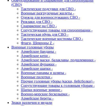
Обмундирование и снаряжение для спецоперации
(СВО)
Тактические подсумки для СВО -
Военные разгрузочные жилеты -
Одежда для военнослужащих СВО -
Рюкзаки для СВО -
Снаряжение на СВО -
Сопутствующие товары для спецоперации -
Тактическая обувь для СВО -
Тактические военные костюмы СВО -
Флаги, Шевроны Z -
Военные головные уборы
Армейские банданы -
Армейские кепи -
Армейские маски, балаклавы, подшлемники -
Армейские фуражки -
Армейские шапки -
Военные панамы и шляпы -
Военные пилотки -
Прочие головные уборы (каски, бейсболки) -
Сопутствующие товары к головным уборам -
Шапки военные зимние -
Военно-морские бескозырки -
Армейские береты -
Знаки различия и медали