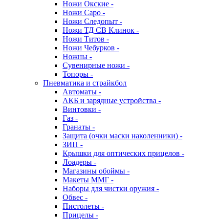
Ножи Окские -
Ножи Саро -
Ножи Следопыт -
Ножи ТД СВ Клинок -
Ножи Титов -
Ножи Чебурков -
Ножны -
Сувенирные ножи -
Топоры -
Пневматика и страйкбол
Автоматы -
АКБ и зарядные устройства -
Винтовки -
Газ -
Гранаты -
Защита (очки маски наколенники) -
ЗИП -
Крышки для оптических прицелов -
Лоадеры -
Магазины обоймы -
Макеты ММГ -
Наборы для чистки оружия -
Обвес -
Пистолеты -
Прицелы -