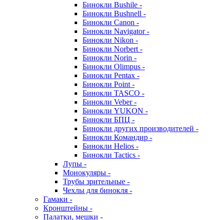
Бинокли Bushile -
Бинокли Bushnell -
Бинокли Canon -
Бинокли Navigator -
Бинокли Nikon -
Бинокли Norbert -
Бинокли Norin -
Бинокли Olimpus -
Бинокли Pentax -
Бинокли Point -
Бинокли TASCO -
Бинокли Veber -
Бинокли YUKON -
Бинокли БПЦ -
Бинокли других производителей -
Бинокли Командир -
Бинокли Helios -
Бинокли Tactics -
Лупы -
Монокуляры -
Трубы зрительные -
Чехлы для бинокля -
Гамаки -
Кронштейны -
Палатки, мешки -