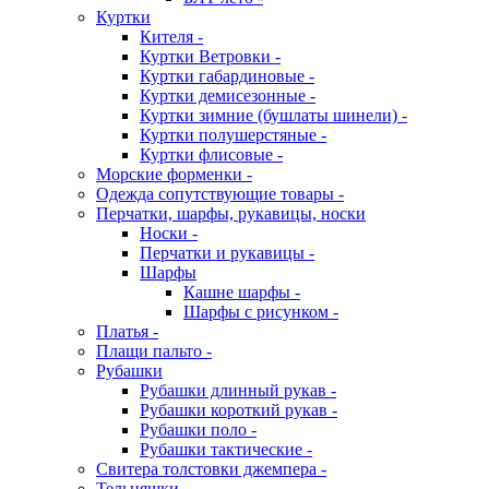
Куртки
Кителя -
Куртки Ветровки -
Куртки габардиновые -
Куртки демисезонные -
Куртки зимние (бушлаты шинели) -
Куртки полушерстяные -
Куртки флисовые -
Морские форменки -
Одежда сопутствующие товары -
Перчатки, шарфы, рукавицы, носки
Носки -
Перчатки и рукавицы -
Шарфы
Кашне шарфы -
Шарфы с рисунком -
Платья -
Плащи пальто -
Рубашки
Рубашки длинный рукав -
Рубашки короткий рукав -
Рубашки поло -
Рубашки тактические -
Свитера толстовки джемпера -
Тельняшки -