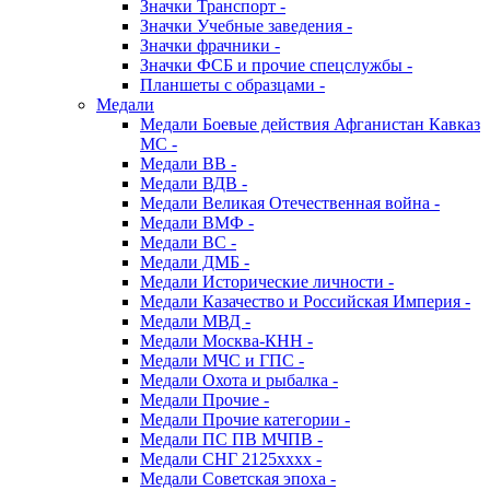
Значки Транспорт -
Значки Учебные заведения -
Значки фрачники -
Значки ФСБ и прочие спецслужбы -
Планшеты с образцами -
Медали
Медали Боевые действия Афганистан Кавказ
МС -
Медали ВВ -
Медали ВДВ -
Медали Великая Отечественная война -
Медали ВМФ -
Медали ВС -
Медали ДМБ -
Медали Исторические личности -
Медали Казачество и Российская Империя -
Медали МВД -
Медали Москва-КНН -
Медали МЧС и ГПС -
Медали Охота и рыбалка -
Медали Прочие -
Медали Прочие категории -
Медали ПС ПВ МЧПВ -
Медали СНГ 2125хххх -
Медали Советская эпоха -