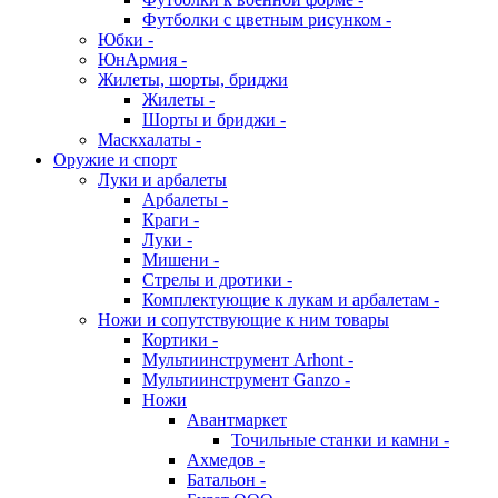
Футболки с цветным рисунком -
Юбки -
ЮнАрмия -
Жилеты, шорты, бриджи
Жилеты -
Шорты и бриджи -
Маскхалаты -
Оружие и спорт
Луки и арбалеты
Арбалеты -
Краги -
Луки -
Мишени -
Стрелы и дротики -
Комплектующие к лукам и арбалетам -
Ножи и сопутствующие к ним товары
Кортики -
Мультиинструмент Arhont -
Мультиинструмент Ganzo -
Ножи
Авантмаркет
Точильные станки и камни -
Ахмедов -
Батальон -