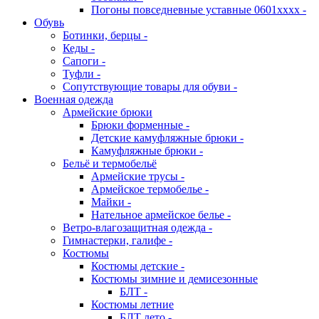
Погоны повседневные уставные 0601хххх -
Обувь
Ботинки, берцы -
Кеды -
Сапоги -
Туфли -
Сопутствующие товары для обуви -
Военная одежда
Армейские брюки
Брюки форменные -
Детские камуфляжные брюки -
Камуфляжные брюки -
Бельё и термобельё
Армейские трусы -
Армейское термобелье -
Майки -
Нательное армейское белье -
Ветро-влагозащитная одежда -
Гимнастерки, галифе -
Костюмы
Костюмы детские -
Костюмы зимние и демисезонные
БЛТ -
Костюмы летние
БЛТ лето -