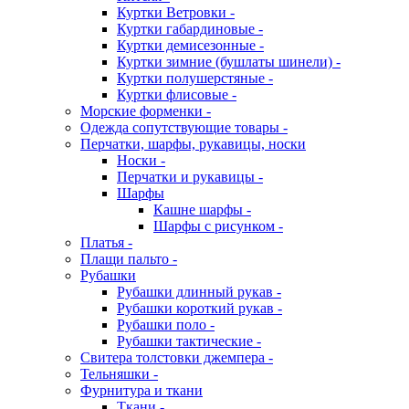
Куртки Ветровки -
Куртки габардиновые -
Куртки демисезонные -
Куртки зимние (бушлаты шинели) -
Куртки полушерстяные -
Куртки флисовые -
Морские форменки -
Одежда сопутствующие товары -
Перчатки, шарфы, рукавицы, носки
Носки -
Перчатки и рукавицы -
Шарфы
Кашне шарфы -
Шарфы с рисунком -
Платья -
Плащи пальто -
Рубашки
Рубашки длинный рукав -
Рубашки короткий рукав -
Рубашки поло -
Рубашки тактические -
Свитера толстовки джемпера -
Тельняшки -
Фурнитура и ткани
Ткани -