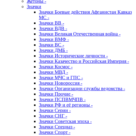
Жетоны -
Значки
Значки Боевые действия Афганистан Кавказ
МС -
Значки ВВ -
Значки ВДВ -
Значки Великая Отечественная война -
Значки ВМФ -
Значки ВС -
Значки ДМБ -
Значки Исторические личности -
Значки Казачество и Российская Империя -
Значки Космос -
Значки МВД -
Значки МЧС и ГПС -
Значки Новороссия -
Значки Организации службы ведомства -
Значки Прочие -
Значки ПСПВМЧПВ -
Значки РФ и её регионы -
Значки Серии -
Значки СНГ -
Значки Советская эпоха -
Значки Спецназ -
Значки Спорт -