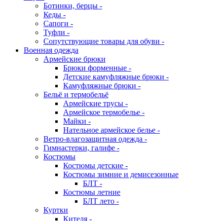
Ботинки, берцы -
Кеды -
Сапоги -
Туфли -
Сопутствующие товары для обуви -
Военная одежда
Армейские брюки
Брюки форменные -
Детские камуфляжные брюки -
Камуфляжные брюки -
Бельё и термобельё
Армейские трусы -
Армейское термобелье -
Майки -
Нательное армейское белье -
Ветро-влагозащитная одежда -
Гимнастерки, галифе -
Костюмы
Костюмы детские -
Костюмы зимние и демисезонные
БЛТ -
Костюмы летние
БЛТ лето -
Куртки
Кителя -