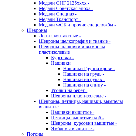
Медали СНГ 2125хххх -
Медали Советская эпоха -
Медали Спецназ -
Медали Транспорт -
Медали ФСБ и прочие спецслужбы -
Шевроны
Ленты контактные -
Шевроны шелкография и тканые -
Шевроны, нашивки и вымпелы
пластизолевые
Курсовки -
Нашивки
Нашивки Группа крови -
Нашивки на грудь -
Нашивки на рукав -
Нашивки на спину -
Уголки на берет -
Шевроны пластизолевые -
Шевроны, петлицы, нашивки, вымпелы
вышитые
Нашивки вышитые -
Петлицы вышитые н/об -
Шевроны, курсовки вышитые -
Эмблемы вышитые -
Погоны