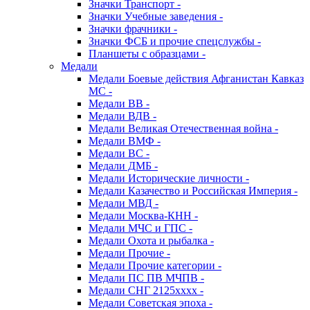
Значки Транспорт -
Значки Учебные заведения -
Значки фрачники -
Значки ФСБ и прочие спецслужбы -
Планшеты с образцами -
Медали
Медали Боевые действия Афганистан Кавказ
МС -
Медали ВВ -
Медали ВДВ -
Медали Великая Отечественная война -
Медали ВМФ -
Медали ВС -
Медали ДМБ -
Медали Исторические личности -
Медали Казачество и Российская Империя -
Медали МВД -
Медали Москва-КНН -
Медали МЧС и ГПС -
Медали Охота и рыбалка -
Медали Прочие -
Медали Прочие категории -
Медали ПС ПВ МЧПВ -
Медали СНГ 2125хххх -
Медали Советская эпоха -