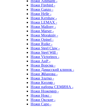
Ножи Adimanti -
Ножи Firebird -
Ножи Ganzo -
Ножи Helle -
Ножи Kershaw -
Ножи LEMAX -
Ножи Mallony -
Ножи Marser -
Ножи Morakniv -
Ножи Opinel -
Ножи Ruike -
Ножи Steel Claw -
Ножи Steel Will -
Ножи Victorinox -
Ножи АиР -
Ножи Ворсма -
Ножи Дамасский клинок -
Ножи Жбанова -
Ножи Златко -
Ножи Кизляр -
Ножи наборы СЕМИНА -
Ножи Ножемир -
Ножи Нокс -
Ножи Окские -
Ножи Саро -