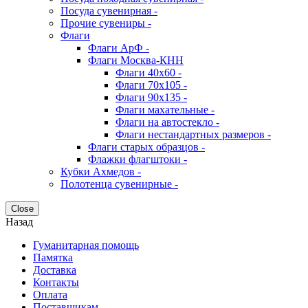
Посуда сувенирная -
Прочие сувениры -
Флаги
Флаги АрФ -
Флаги Москва-КНН
Флаги 40х60 -
Флаги 70х105 -
Флаги 90х135 -
Флаги махательные -
Флаги на автостекло -
Флаги нестандартных размеров -
Флаги старых образцов -
Флажки флагштоки -
Кубки Ахмедов -
Полотенца сувенирные -
Close
Назад
Гуманитарная помощь
Памятка
Доставка
Контакты
Оплата
Поставщикам