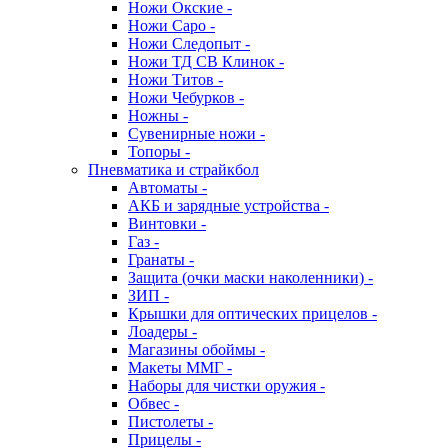
Ножи Окские -
Ножи Саро -
Ножи Следопыт -
Ножи ТД СВ Клинок -
Ножи Титов -
Ножи Чебурков -
Ножны -
Сувенирные ножи -
Топоры -
Пневматика и страйкбол
Автоматы -
АКБ и зарядные устройства -
Винтовки -
Газ -
Гранаты -
Защита (очки маски наколенники) -
ЗИП -
Крышки для оптических прицелов -
Лоадеры -
Магазины обоймы -
Макеты ММГ -
Наборы для чистки оружия -
Обвес -
Пистолеты -
Прицелы -