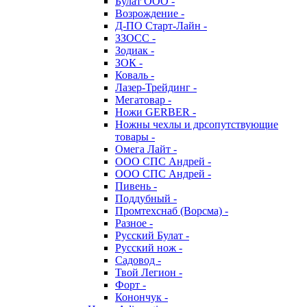
Булат ООО -
Возрождение -
Д-ПО Старт-Лайн -
ЗЗОСС -
Зодиак -
ЗОК -
Коваль -
Лазер-Трейдинг -
Мегатовар -
Ножи GERBER -
Ножны чехлы и дрсопутствующие
товары -
Омега Лайт -
ООО СПС Андрей -
ООО СПС Андрей -
Пивень -
Поддубный -
Промтехснаб (Ворсма) -
Разное -
Русский Булат -
Русский нож -
Садовод -
Твой Легион -
Форт -
Конончук -