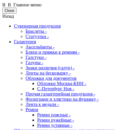
В В Главное меню
Close
Назад
Сувенирная продукция
Браслеты -
Статуэтки -
Галантерея
Аксельбанты -
Бляхи и пряжки к ремням -
Галстуки -
Галуны -
Знаки различия (галун) -
Ленты на бескозырку -
Обложки для документов
Обложки Москва-КНН -
С-Петербург Нов -
Прочая галантерейная продукция -
Филиграни и хлястики на фуражку -
Лента к медали -
Ремни
Ремни поясные -
Ремни ружейные -
Ремни уставные -