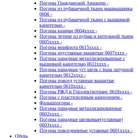
Погоны Гражданской Авиации -
Погоны из рубашечной ткани машвышивка
0606 -
Погоны из рубашечной ткани с вышивкой
канителью -
Погоны казачьи 0604хххх -
Погоны летние из рубаш и кительной ткани
0605хххх -
Погоны морфлота 0615хххх -
Погоны неуставные вышитые 0607хххх -
Погоны парадные металлизированные с
вышивкой канителью 0611хххх -
Погоны парадные уст шелк с выш латунной
канителью 0612хххх -
Погоны повсед уставные вышитые
канителью 0610хххх -
Погоны РЖД и Горэлектротранс 0618хххх -
Погоны с пластизолевым нанесением -
Фальшпогоны -
Погоны парадные металлизированные
0602хххх -
Погоны парадные шелковые(уставные)
0603хххх -
Погоны повседневные уставные 0601хххх -
Обувь