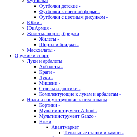
Футболки
Футболки детские -
Футболки к военной форме -
Футболки с цветным рисунком -
Юбки -
ЮнАрмия -
Жилеты, шорты, бриджи
Жилеты -
Шорты и бриджи -
Маскхалаты -
Оружие и спорт
Луки и арбалеты
Арбалеты -
Краги -
Луки -
Мишени -
Стрелы и дротики -
Комплектующие к лукам и арбалетам -
Ножи и сопутствующие к ним товары
Кортики -
Мультиинструмент Arhont -
Мультиинструмент Ganzo -
Ножи
Авантмаркет
Точильные станки и камни -