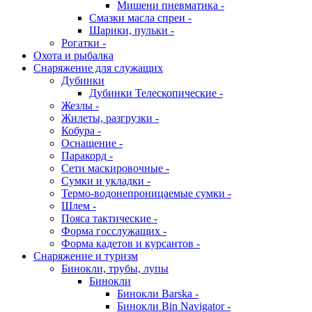
Мишени пневматика -
Смазки масла спреи -
Шарики, пульки -
Рогатки -
Охота и рыбалка
Снаряжение для служащих
Дубинки
Дубинки Телескопические -
Жезлы -
Жилеты, разгрузки -
Кобура -
Оснащение -
Паракорд -
Сети маскировочные -
Сумки и укладки -
Термо-водонепроницаемые сумки -
Шлем -
Пояса тактические -
Форма госслужащих -
Форма кадетов и курсантов -
Снаряжение и туризм
Бинокли, трубы, лупы
Бинокли
Бинокли Barska -
Бинокли Bin Navigator -