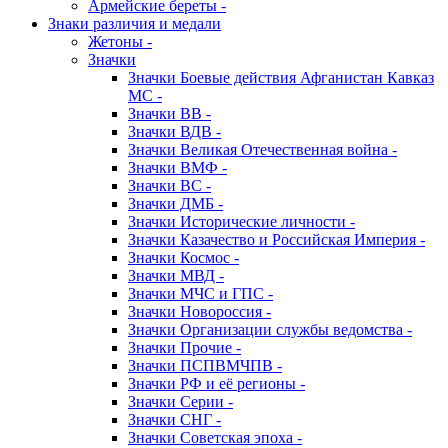
Армейские береты -
Знаки различия и медали
Жетоны -
Значки
Значки Боевые действия Афганистан Кавказ
МС -
Значки ВВ -
Значки ВДВ -
Значки Великая Отечественная война -
Значки ВМФ -
Значки ВС -
Значки ДМБ -
Значки Исторические личности -
Значки Казачество и Российская Империя -
Значки Космос -
Значки МВД -
Значки МЧС и ГПС -
Значки Новороссия -
Значки Организации службы ведомства -
Значки Прочие -
Значки ПСПВМЧПВ -
Значки РФ и её регионы -
Значки Серии -
Значки СНГ -
Значки Советская эпоха -