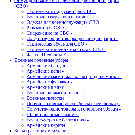
Обмундирование и снаряжение для спецоперации
(СВО)
Тактические подсумки для СВО -
Военные разгрузочные жилеты -
Одежда для военнослужащих СВО -
Рюкзаки для СВО -
Снаряжение на СВО -
Сопутствующие товары для спецоперации -
Тактическая обувь для СВО -
Тактические военные костюмы СВО -
Флаги, Шевроны Z -
Военные головные уборы
Армейские банданы -
Армейские кепи -
Армейские маски, балаклавы, подшлемники -
Армейские фуражки -
Армейские шапки -
Военные панамы и шляпы -
Военные пилотки -
Прочие головные уборы (каски, бейсболки) -
Сопутствующие товары к головным уборам -
Шапки военные зимние -
Военно-морские бескозырки -
Армейские береты -
Знаки различия и медали