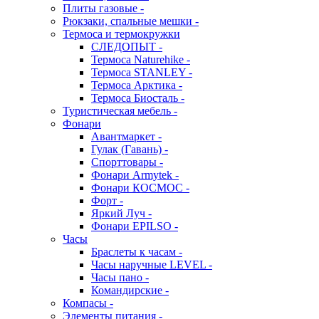
Плиты газовые -
Рюкзаки, спальные мешки -
Термоса и термокружки
СЛЕДОПЫТ -
Термоса Naturehike -
Термоса STANLEY -
Термоса Арктика -
Термоса Биосталь -
Туристическая мебель -
Фонари
Авантмаркет -
Гулак (Гавань) -
Спорттовары -
Фонари Armytek -
Фонари КОСМОС -
Форт -
Яркий Луч -
Фонари EPILSO -
Часы
Браслеты к часам -
Часы наручные LEVEL -
Часы пано -
Командирские -
Компасы -
Элементы питания -