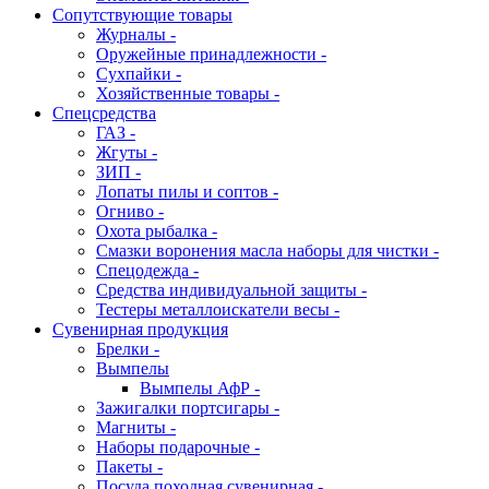
Сопутствующие товары
Журналы -
Оружейные принадлежности -
Сухпайки -
Хозяйственные товары -
Спецсредства
ГАЗ -
Жгуты -
ЗИП -
Лопаты пилы и соптов -
Огниво -
Охота рыбалка -
Смазки воронения масла наборы для чистки -
Спецодежда -
Средства индивидуальной защиты -
Тестеры металлоискатели весы -
Сувенирная продукция
Брелки -
Вымпелы
Вымпелы АфР -
Зажигалки портсигары -
Магниты -
Наборы подарочные -
Пакеты -
Посуда походная сувенирная -