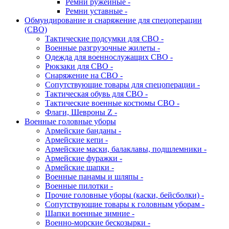
Ремни ружейные -
Ремни уставные -
Обмундирование и снаряжение для спецоперации
(СВО)
Тактические подсумки для СВО -
Военные разгрузочные жилеты -
Одежда для военнослужащих СВО -
Рюкзаки для СВО -
Снаряжение на СВО -
Сопутствующие товары для спецоперации -
Тактическая обувь для СВО -
Тактические военные костюмы СВО -
Флаги, Шевроны Z -
Военные головные уборы
Армейские банданы -
Армейские кепи -
Армейские маски, балаклавы, подшлемники -
Армейские фуражки -
Армейские шапки -
Военные панамы и шляпы -
Военные пилотки -
Прочие головные уборы (каски, бейсболки) -
Сопутствующие товары к головным уборам -
Шапки военные зимние -
Военно-морские бескозырки -