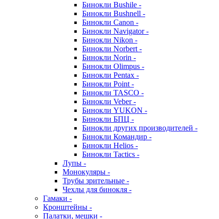
Бинокли Bushile -
Бинокли Bushnell -
Бинокли Canon -
Бинокли Navigator -
Бинокли Nikon -
Бинокли Norbert -
Бинокли Norin -
Бинокли Olimpus -
Бинокли Pentax -
Бинокли Point -
Бинокли TASCO -
Бинокли Veber -
Бинокли YUKON -
Бинокли БПЦ -
Бинокли других производителей -
Бинокли Командир -
Бинокли Helios -
Бинокли Tactics -
Лупы -
Монокуляры -
Трубы зрительные -
Чехлы для бинокля -
Гамаки -
Кронштейны -
Палатки, мешки -