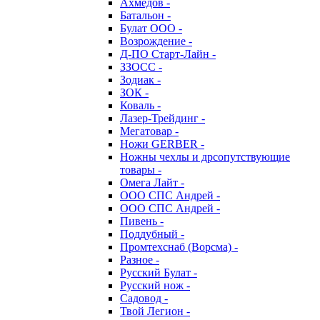
Ахмедов -
Батальон -
Булат ООО -
Возрождение -
Д-ПО Старт-Лайн -
ЗЗОСС -
Зодиак -
ЗОК -
Коваль -
Лазер-Трейдинг -
Мегатовар -
Ножи GERBER -
Ножны чехлы и дрсопутствующие
товары -
Омега Лайт -
ООО СПС Андрей -
ООО СПС Андрей -
Пивень -
Поддубный -
Промтехснаб (Ворсма) -
Разное -
Русский Булат -
Русский нож -
Садовод -
Твой Легион -