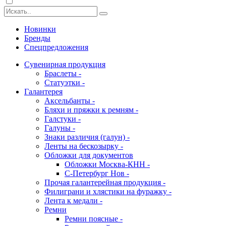
Новинки
Бренды
Спецпредложения
Сувенирная продукция
Браслеты -
Статуэтки -
Галантерея
Аксельбанты -
Бляхи и пряжки к ремням -
Галстуки -
Галуны -
Знаки различия (галун) -
Ленты на бескозырку -
Обложки для документов
Обложки Москва-КНН -
С-Петербург Нов -
Прочая галантерейная продукция -
Филиграни и хлястики на фуражку -
Лента к медали -
Ремни
Ремни поясные -