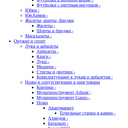
Футболки с цветным рисунком -
Юбки -
ЮнАрмия -
Жилеты, шорты, бриджи
Жилеты -
Шорты и бриджи -
Маскхалаты -
Оружие и спорт
Луки и арбалеты
Арбалеты -
Краги -
Луки -
Мишени -
Стрелы и дротики -
Комплектующие к лукам и арбалетам -
Ножи и сопутствующие к ним товары
Кортики -
Мультиинструмент Arhont -
Мультиинструмент Ganzo -
Ножи
Авантмаркет
Точильные станки и камни -
Ахмедов -
Батальон -