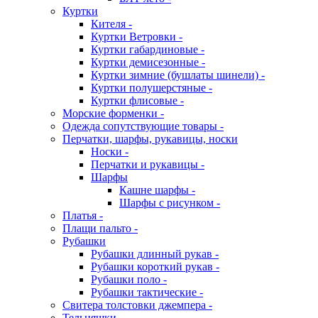
Куртки
Кителя -
Куртки Ветровки -
Куртки габардиновые -
Куртки демисезонные -
Куртки зимние (бушлаты шинели) -
Куртки полушерстяные -
Куртки флисовые -
Морские форменки -
Одежда сопутствующие товары -
Перчатки, шарфы, рукавицы, носки
Носки -
Перчатки и рукавицы -
Шарфы
Кашне шарфы -
Шарфы с рисунком -
Платья -
Плащи пальто -
Рубашки
Рубашки длинный рукав -
Рубашки короткий рукав -
Рубашки поло -
Рубашки тактические -
Свитера толстовки джемпера -
Тельняшки -