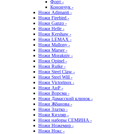
Форт -
Конончук -
Ножи Adimanti -
Ножи Firebird -
Ножи Ganzo -
Ножи Helle -
Ножи Kershaw -
Ножи LEMAX -
Ножи Mallony -
Ножи Marser -
Ножи Morakniv -
Ножи Opinel -
Ножи Ruike -
Ножи Steel Claw -
Ножи Steel Will -
Ножи Victorinox -
Ножи АиР -
Ножи Ворсма -
Ножи Дамасский клинок -
Ножи Жбанова -
Ножи Златко -
Ножи Кизляр -
Ножи наборы СЕМИНА -
Ножи Ножемир -
Ножи Нокс -