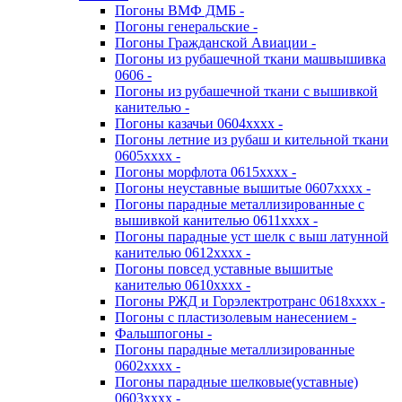
Погоны ВМФ ДМБ -
Погоны генеральские -
Погоны Гражданской Авиации -
Погоны из рубашечной ткани машвышивка
0606 -
Погоны из рубашечной ткани с вышивкой
канителью -
Погоны казачьи 0604хххх -
Погоны летние из рубаш и кительной ткани
0605хххх -
Погоны морфлота 0615хххх -
Погоны неуставные вышитые 0607хххх -
Погоны парадные металлизированные с
вышивкой канителью 0611хххх -
Погоны парадные уст шелк с выш латунной
канителью 0612хххх -
Погоны повсед уставные вышитые
канителью 0610хххх -
Погоны РЖД и Горэлектротранс 0618хххх -
Погоны с пластизолевым нанесением -
Фальшпогоны -
Погоны парадные металлизированные
0602хххх -
Погоны парадные шелковые(уставные)
0603хххх -