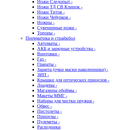
Ножи Следопыт -
Ножи ТД СВ Клинок -
Ножи Титов -
Ножи Чебурков -
Ножны -
Сувенирные ножи -
Топоры -
Пневматика и страйкбол
Автоматы -
АКБ и зарядные устройства -
Винтовки -
Газ -
Гранаты -
Защита (очки маски наколенники) -
ЗИП -
Крышки для оптических прицелов -
Лоадеры -
Магазины обоймы -
Макеты ММГ -
Наборы для чистки оружия -
Обвес -
Пистолеты -
Прицелы -
Пулеметы -
Расходники