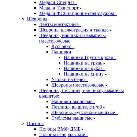
Медали Спецназ -
Медали Транспорт -
Медали ФСБ и прочие спецслужбы -
Шевроны
Ленты контактные -
Шевроны шелкография и тканые -
Шевроны, нашивки и вымпелы
пластизолевые
Курсовки -
Нашивки
Нашивки Группа крови -
Нашивки на грудь -
Нашивки на рукав -
Нашивки на спину -
Уголки на берет -
Шевроны пластизолевые -
Шевроны, петлицы, нашивки, вымпелы
вышитые
Нашивки вышитые -
Петлицы вышитые н/об -
Шевроны, курсовки вышитые -
Эмблемы вышитые -
Погоны
Погоны ВМФ ДМБ -
Погоны генеральские -