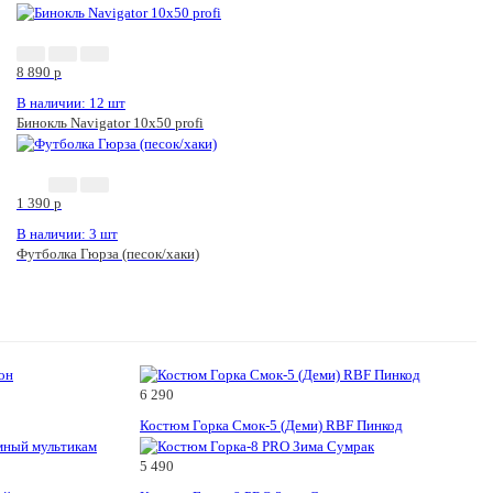
8 890
p
В наличии: 12 шт
Бинокль Navigator 10х50 profi
1 390
p
В наличии: 3 шт
Футболка Гюрза (песок/хаки)
6 290
Костюм Горка Смок-5 (Деми) RBF Пинкод
5 490