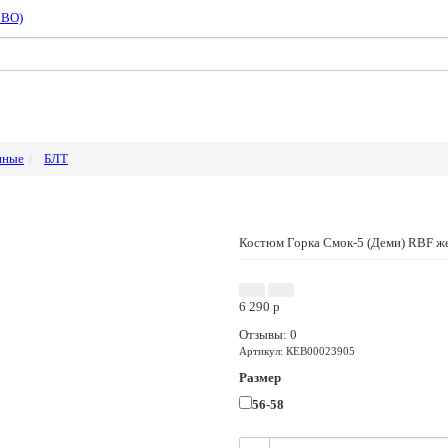
СВО)
нные
БЛТ
Костюм Горка Смок-5 (Деми) RBF ж
6 290
p
Отзывы: 0
Артикул
:
КЕВ00023905
Размер
56-58