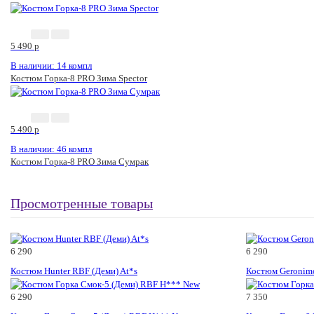
5 490
p
В наличии: 14 компл
Костюм Горка-8 PRO Зима Speсtor
5 490
p
В наличии: 46 компл
Костюм Горка-8 PRO Зима Сумрак
Просмотренные товары
6 290
6 290
Костюм Hunter RBF (Деми) At*s
Костюм Geroni
6 290
7 350