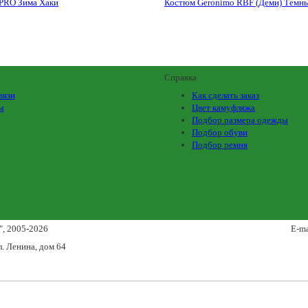
 PRO Зима Хаки
Костюм Geronimo RBF (Деми) Темн
Справка
вязи
Как сделать заказ
ы
Цвет камуфляжа
Подбор размера одежды
Подбор обуви
Подбор ремня
"
, 2005-2026
E-ma
л. Ленина, дом 64