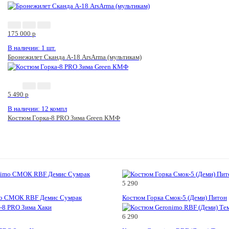
175 000
p
В наличии: 1 шт.
Бронежилет Сканда А-18 ArsArma (мультикам)
5 490
p
В наличии: 12 компл
Костюм Горка-8 PRO Зима Green КМФ
5 290
mo СМОК RBF Демис Сумрак
Костюм Горка Смок-5 (Деми) Питон
6 290