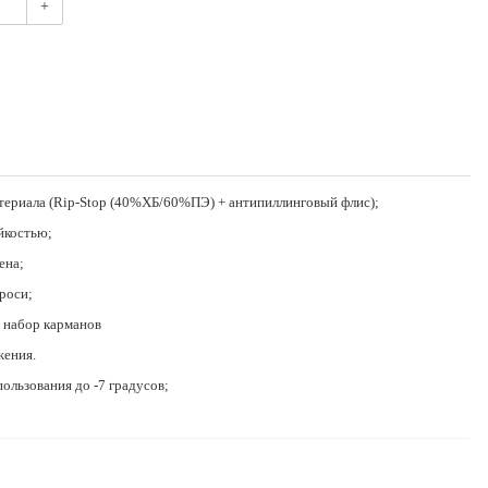
+
атериала (Rip-Stop (40%ХБ/60%ПЭ) + антипиллинговый флис);
йкостью;
ена;
роси;
 набор карманов
ения.
ользования до -7 градусов;