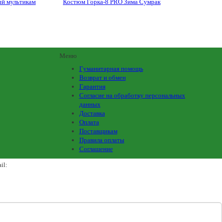
ый мультикам
Костюм Горка-8 PRO Зима Сумрак
Меню
Гуманитарная помощь
Возврат и обмен
Гарантия
Согласие на обработку персональных
данных
Доставка
Оплата
Поставщикам
Правила оплаты
Соглашение
il:
army_magazin2n@mail.ru
+7(988)136-55-21