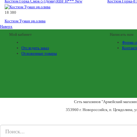
Костюм Горка Смок-5 (Деми) RBF Н*** New
Костюм Горка-8
18 380
Костюм Туман цв.олива
Наверх
Мой кабинет
Написать нам
Форма с
Отследить заказ
Контакт
Отложенные товары
Сеть магазинов "Армейский магазин
353960 г. Новороссийск, п. Цемдолина, у