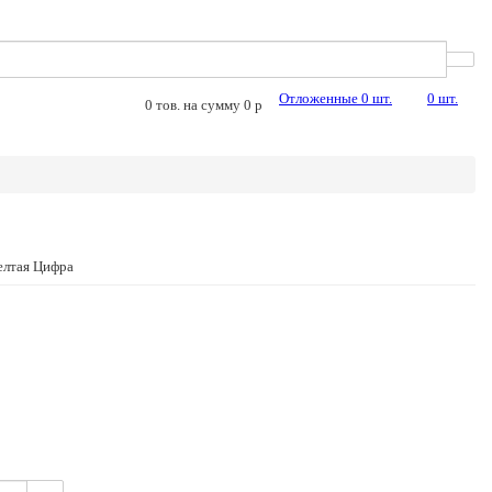
Отложенные
0
шт.
0
шт.
0
тов. на сумму
0
p
елтая Цифра