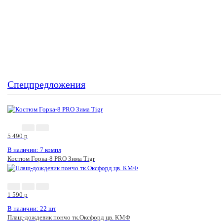
Спецпредложения
5 490
p
В наличии: 7 компл
Костюм Горка-8 PRO Зима Tigr
1 590
p
В наличии: 22 шт
Плащ-дождевик пончо тк.Оксфорд цв. КМФ