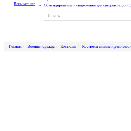
Весь каталог
Обмундирование и снаряжение для спецоперации (
Главная
Военная одежда
Костюмы
Костюмы зимние и демисезо