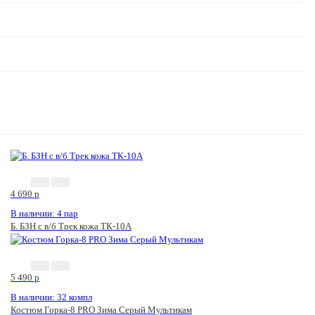
4 690
p
В наличии: 4 пар
Б. БЗН с в/б Трек кожа ТК-10А
5 490
p
В наличии: 32 компл
Костюм Горка-8 PRO Зима Серый Мультикам