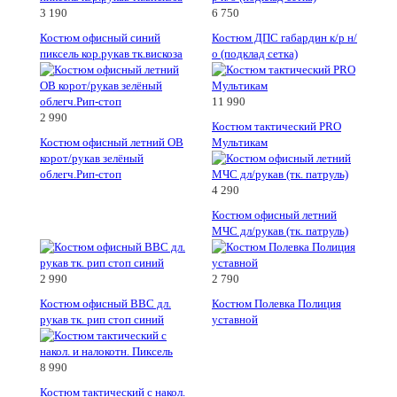
3 190
6 750
Костюм офисный синий
Костюм ДПС габардин к/р н/
пиксель кор.рукав тк.вискоза
о (подклад сетка)
11 990
2 990
Костюм тактический PRO
Костюм офисный летний ОВ
Мультикам
корот/рукав зелёный
облегч.Рип-стоп
4 290
Костюм офисный летний
МЧС дл/рукав (тк. патруль)
2 990
2 790
Костюм офисный ВВС дл.
Костюм Полевка Полиция
рукав тк. рип стоп синий
уставной
8 990
Костюм тактический с накол.