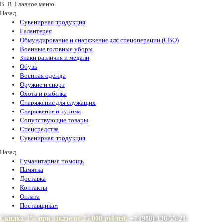
В В Главное меню
Назад
Сувенирная продукция
Галантерея
Обмундирование и снаряжение для спецоперации (СВО)
Военные головные уборы
Знаки различия и медали
Обувь
Военная одежда
Оружие и спорт
Охота и рыбалка
Снаряжение для служащих
Снаряжение и туризм
Сопутствующие товары
Спецсредства
Сувенирная продукция
Назад
Гуманитарная помощь
Памятка
Доставка
Контакты
Оплата
Поставщикам
Скидка 3% при заказе от 25 000 рублей.
+7 (988) 136-55-21