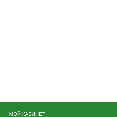
Фляжка Погранвойска кож.чехол с
оттиском сувенирная
770
Кружка с логотипом Каспийская
флотилия
490
Фляжка Подводный флот сувенирная
770
МОЙ КАБИНЕТ