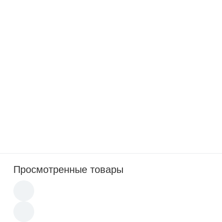
Новинка
490
p
В наличии: 3 шт
Кружка с логотипом Zа Мир!
Просмотренные товары