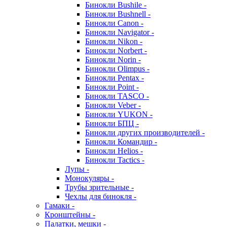
Бинокли Bushile -
Бинокли Bushnell -
Бинокли Canon -
Бинокли Navigator -
Бинокли Nikon -
Бинокли Norbert -
Бинокли Norin -
Бинокли Olimpus -
Бинокли Pentax -
Бинокли Point -
Бинокли TASCO -
Бинокли Veber -
Бинокли YUKON -
Бинокли БПЦ -
Бинокли других производителей -
Бинокли Командир -
Бинокли Helios -
Бинокли Tactics -
Лупы -
Монокуляры -
Трубы зрительные -
Чехлы для бинокля -
Гамаки -
Кронштейны -
Палатки, мешки -