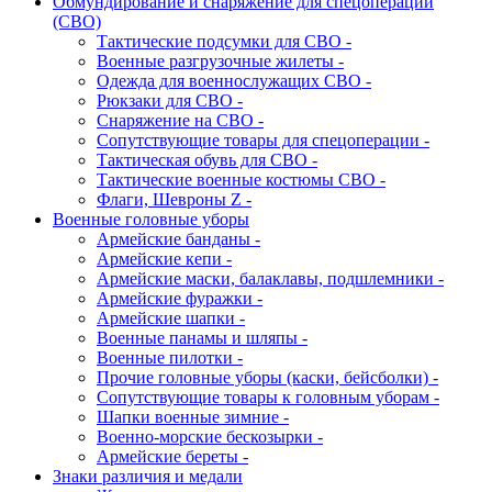
Обмундирование и снаряжение для спецоперации
(СВО)
Тактические подсумки для СВО -
Военные разгрузочные жилеты -
Одежда для военнослужащих СВО -
Рюкзаки для СВО -
Снаряжение на СВО -
Сопутствующие товары для спецоперации -
Тактическая обувь для СВО -
Тактические военные костюмы СВО -
Флаги, Шевроны Z -
Военные головные уборы
Армейские банданы -
Армейские кепи -
Армейские маски, балаклавы, подшлемники -
Армейские фуражки -
Армейские шапки -
Военные панамы и шляпы -
Военные пилотки -
Прочие головные уборы (каски, бейсболки) -
Сопутствующие товары к головным уборам -
Шапки военные зимние -
Военно-морские бескозырки -
Армейские береты -
Знаки различия и медали