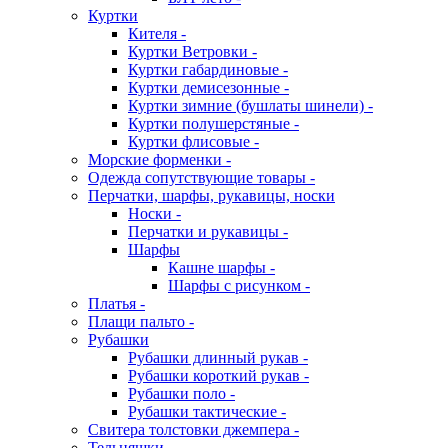
Куртки
Кителя -
Куртки Ветровки -
Куртки габардиновые -
Куртки демисезонные -
Куртки зимние (бушлаты шинели) -
Куртки полушерстяные -
Куртки флисовые -
Морские форменки -
Одежда сопутствующие товары -
Перчатки, шарфы, рукавицы, носки
Носки -
Перчатки и рукавицы -
Шарфы
Кашне шарфы -
Шарфы с рисунком -
Платья -
Плащи пальто -
Рубашки
Рубашки длинный рукав -
Рубашки короткий рукав -
Рубашки поло -
Рубашки тактические -
Свитера толстовки джемпера -
Тельняшки -