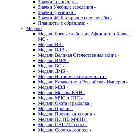
Значки Транспорт -
Значки Учебные заведения -
Значки фрачники -
Значки ФСБ и прочие спецслужбы -
Планшеты с образцами -
Медали
Медали Боевые действия Афганистан Кавказ
МС -
Медали ВВ -
Медали ВДВ -
Медали Великая Отечественная война -
Медали ВМФ -
Медали ВС -
Медали ДМБ -
Медали Исторические личности -
Медали Казачество и Российская Империя -
Медали МВД -
Медали Москва-КНН -
Медали МЧС и ГПС -
Медали Охота и рыбалка -
Медали Прочие -
Медали Прочие категории -
Медали ПС ПВ МЧПВ -
Медали СНГ 2125хххх -
Медали Советская эпоха -