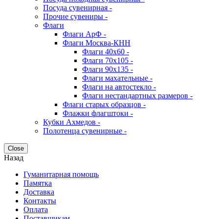
Посуда сувенирная -
Прочие сувениры -
Флаги
Флаги АрФ -
Флаги Москва-КНН
Флаги 40х60 -
Флаги 70х105 -
Флаги 90х135 -
Флаги махательные -
Флаги на автостекло -
Флаги нестандартных размеров -
Флаги старых образцов -
Флажки флагштоки -
Кубки Ахмедов -
Полотенца сувенирные -
Close
Назад
Гуманитарная помощь
Памятка
Доставка
Контакты
Оплата
Поставщикам