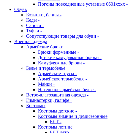
Погоны повседневные уставные 0601хххх -
Обувь
Ботинки, берцы -
Кеды -
Сапоги -
Туфли -
Сопутствующие товары для обуви -
Военная одежда
Армейские брюки
Брюки форменные -
Детские камуфляжные брюки -
Камуфляжные брюки -
Бельё и термобельё
Армейские трусы -
Армейское термобелье -
Майки -
Нательное армейское белье -
Ветро-влагозащитная одежда -
Гимнастерки, галифе -
Костюмы
Костюмы детские -
Костюмы зимние и демисезонные
БЛТ -
Костюмы летние
БЛТ лето -