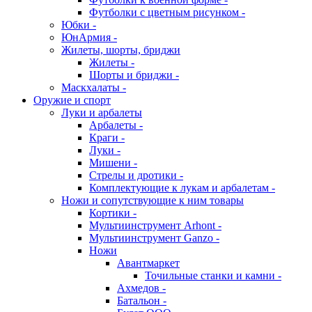
Футболки с цветным рисунком -
Юбки -
ЮнАрмия -
Жилеты, шорты, бриджи
Жилеты -
Шорты и бриджи -
Маскхалаты -
Оружие и спорт
Луки и арбалеты
Арбалеты -
Краги -
Луки -
Мишени -
Стрелы и дротики -
Комплектующие к лукам и арбалетам -
Ножи и сопутствующие к ним товары
Кортики -
Мультиинструмент Arhont -
Мультиинструмент Ganzo -
Ножи
Авантмаркет
Точильные станки и камни -
Ахмедов -
Батальон -