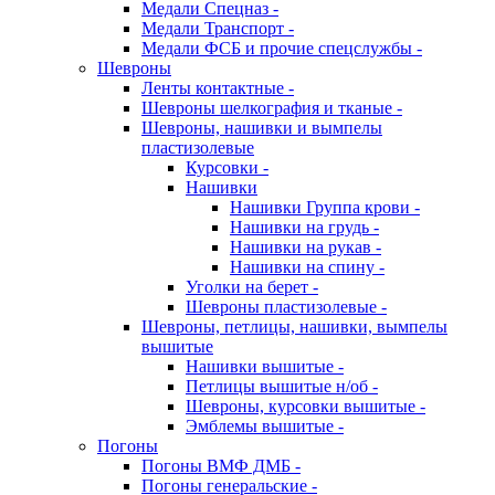
Медали Спецназ -
Медали Транспорт -
Медали ФСБ и прочие спецслужбы -
Шевроны
Ленты контактные -
Шевроны шелкография и тканые -
Шевроны, нашивки и вымпелы
пластизолевые
Курсовки -
Нашивки
Нашивки Группа крови -
Нашивки на грудь -
Нашивки на рукав -
Нашивки на спину -
Уголки на берет -
Шевроны пластизолевые -
Шевроны, петлицы, нашивки, вымпелы
вышитые
Нашивки вышитые -
Петлицы вышитые н/об -
Шевроны, курсовки вышитые -
Эмблемы вышитые -
Погоны
Погоны ВМФ ДМБ -
Погоны генеральские -