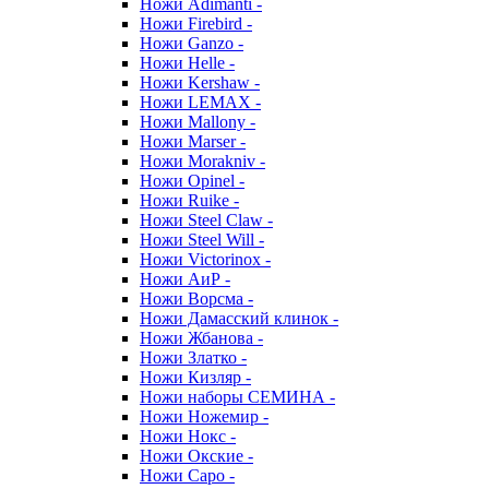
Ножи Adimanti -
Ножи Firebird -
Ножи Ganzo -
Ножи Helle -
Ножи Kershaw -
Ножи LEMAX -
Ножи Mallony -
Ножи Marser -
Ножи Morakniv -
Ножи Opinel -
Ножи Ruike -
Ножи Steel Claw -
Ножи Steel Will -
Ножи Victorinox -
Ножи АиР -
Ножи Ворсма -
Ножи Дамасский клинок -
Ножи Жбанова -
Ножи Златко -
Ножи Кизляр -
Ножи наборы СЕМИНА -
Ножи Ножемир -
Ножи Нокс -
Ножи Окские -
Ножи Саро -