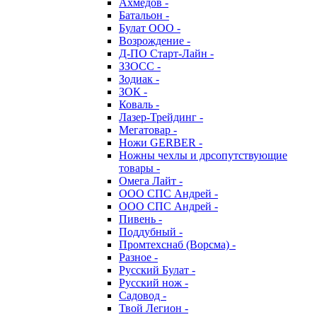
Ахмедов -
Батальон -
Булат ООО -
Возрождение -
Д-ПО Старт-Лайн -
ЗЗОСС -
Зодиак -
ЗОК -
Коваль -
Лазер-Трейдинг -
Мегатовар -
Ножи GERBER -
Ножны чехлы и дрсопутствующие
товары -
Омега Лайт -
ООО СПС Андрей -
ООО СПС Андрей -
Пивень -
Поддубный -
Промтехснаб (Ворсма) -
Разное -
Русский Булат -
Русский нож -
Садовод -
Твой Легион -