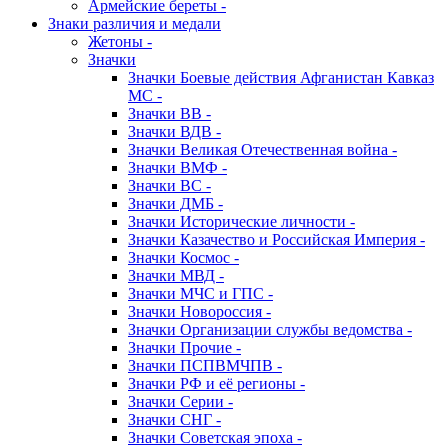
Армейские береты -
Знаки различия и медали
Жетоны -
Значки
Значки Боевые действия Афганистан Кавказ
МС -
Значки ВВ -
Значки ВДВ -
Значки Великая Отечественная война -
Значки ВМФ -
Значки ВС -
Значки ДМБ -
Значки Исторические личности -
Значки Казачество и Российская Империя -
Значки Космос -
Значки МВД -
Значки МЧС и ГПС -
Значки Новороссия -
Значки Организации службы ведомства -
Значки Прочие -
Значки ПСПВМЧПВ -
Значки РФ и её регионы -
Значки Серии -
Значки СНГ -
Значки Советская эпоха -