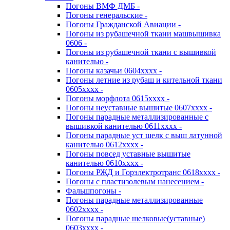
Погоны ВМФ ДМБ -
Погоны генеральские -
Погоны Гражданской Авиации -
Погоны из рубашечной ткани машвышивка
0606 -
Погоны из рубашечной ткани с вышивкой
канителью -
Погоны казачьи 0604хххх -
Погоны летние из рубаш и кительной ткани
0605хххх -
Погоны морфлота 0615хххх -
Погоны неуставные вышитые 0607хххх -
Погоны парадные металлизированные с
вышивкой канителью 0611хххх -
Погоны парадные уст шелк с выш латунной
канителью 0612хххх -
Погоны повсед уставные вышитые
канителью 0610хххх -
Погоны РЖД и Горэлектротранс 0618хххх -
Погоны с пластизолевым нанесением -
Фальшпогоны -
Погоны парадные металлизированные
0602хххх -
Погоны парадные шелковые(уставные)
0603хххх -