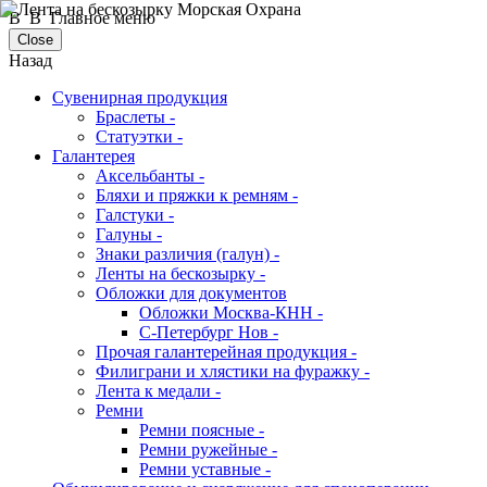
В В Главное меню
Close
Назад
Сувенирная продукция
Браслеты -
Статуэтки -
Галантерея
Аксельбанты -
Бляхи и пряжки к ремням -
Галстуки -
Галуны -
Знаки различия (галун) -
Ленты на бескозырку -
Обложки для документов
Обложки Москва-КНН -
С-Петербург Нов -
Прочая галантерейная продукция -
Филиграни и хлястики на фуражку -
Лента к медали -
Ремни
Ремни поясные -
Ремни ружейные -
Ремни уставные -