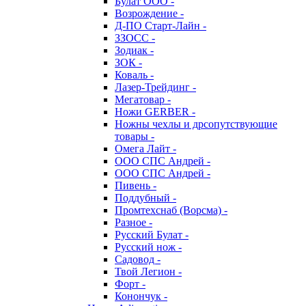
Булат ООО -
Возрождение -
Д-ПО Старт-Лайн -
ЗЗОСС -
Зодиак -
ЗОК -
Коваль -
Лазер-Трейдинг -
Мегатовар -
Ножи GERBER -
Ножны чехлы и дрсопутствующие
товары -
Омега Лайт -
ООО СПС Андрей -
ООО СПС Андрей -
Пивень -
Поддубный -
Промтехснаб (Ворсма) -
Разное -
Русский Булат -
Русский нож -
Садовод -
Твой Легион -
Форт -
Конончук -