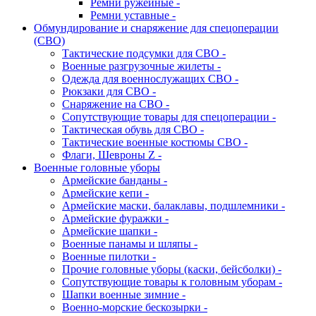
Ремни ружейные -
Ремни уставные -
Обмундирование и снаряжение для спецоперации
(СВО)
Тактические подсумки для СВО -
Военные разгрузочные жилеты -
Одежда для военнослужащих СВО -
Рюкзаки для СВО -
Снаряжение на СВО -
Сопутствующие товары для спецоперации -
Тактическая обувь для СВО -
Тактические военные костюмы СВО -
Флаги, Шевроны Z -
Военные головные уборы
Армейские банданы -
Армейские кепи -
Армейские маски, балаклавы, подшлемники -
Армейские фуражки -
Армейские шапки -
Военные панамы и шляпы -
Военные пилотки -
Прочие головные уборы (каски, бейсболки) -
Сопутствующие товары к головным уборам -
Шапки военные зимние -
Военно-морские бескозырки -