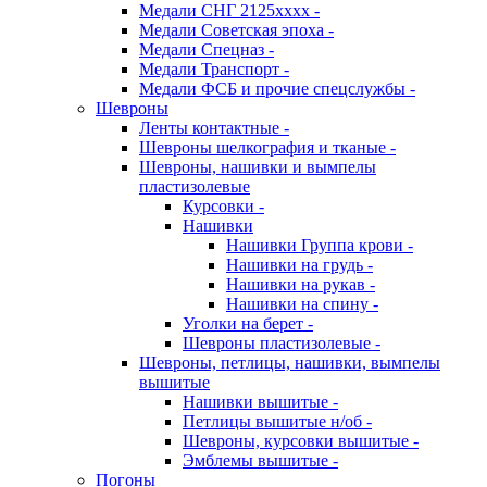
Медали СНГ 2125хххх -
Медали Советская эпоха -
Медали Спецназ -
Медали Транспорт -
Медали ФСБ и прочие спецслужбы -
Шевроны
Ленты контактные -
Шевроны шелкография и тканые -
Шевроны, нашивки и вымпелы
пластизолевые
Курсовки -
Нашивки
Нашивки Группа крови -
Нашивки на грудь -
Нашивки на рукав -
Нашивки на спину -
Уголки на берет -
Шевроны пластизолевые -
Шевроны, петлицы, нашивки, вымпелы
вышитые
Нашивки вышитые -
Петлицы вышитые н/об -
Шевроны, курсовки вышитые -
Эмблемы вышитые -
Погоны