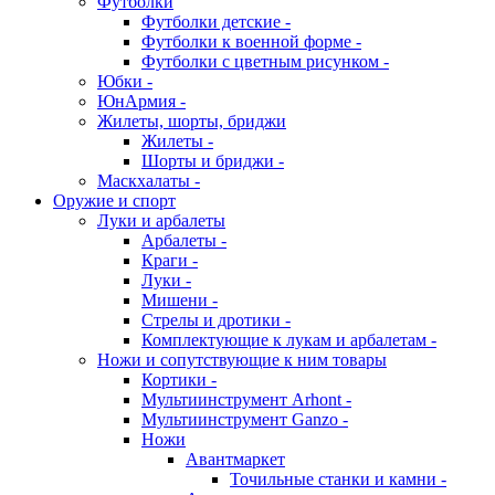
Футболки
Футболки детские -
Футболки к военной форме -
Футболки с цветным рисунком -
Юбки -
ЮнАрмия -
Жилеты, шорты, бриджи
Жилеты -
Шорты и бриджи -
Маскхалаты -
Оружие и спорт
Луки и арбалеты
Арбалеты -
Краги -
Луки -
Мишени -
Стрелы и дротики -
Комплектующие к лукам и арбалетам -
Ножи и сопутствующие к ним товары
Кортики -
Мультиинструмент Arhont -
Мультиинструмент Ganzo -
Ножи
Авантмаркет
Точильные станки и камни -