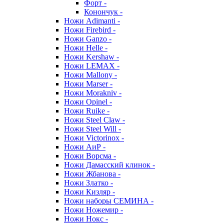
Форт -
Конончук -
Ножи Adimanti -
Ножи Firebird -
Ножи Ganzo -
Ножи Helle -
Ножи Kershaw -
Ножи LEMAX -
Ножи Mallony -
Ножи Marser -
Ножи Morakniv -
Ножи Opinel -
Ножи Ruike -
Ножи Steel Claw -
Ножи Steel Will -
Ножи Victorinox -
Ножи АиР -
Ножи Ворсма -
Ножи Дамасский клинок -
Ножи Жбанова -
Ножи Златко -
Ножи Кизляр -
Ножи наборы СЕМИНА -
Ножи Ножемир -
Ножи Нокс -