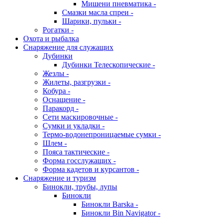
Мишени пневматика -
Смазки масла спреи -
Шарики, пульки -
Рогатки -
Охота и рыбалка
Снаряжение для служащих
Дубинки
Дубинки Телескопические -
Жезлы -
Жилеты, разгрузки -
Кобура -
Оснащение -
Паракорд -
Сети маскировочные -
Сумки и укладки -
Термо-водонепроницаемые сумки -
Шлем -
Пояса тактические -
Форма госслужащих -
Форма кадетов и курсантов -
Снаряжение и туризм
Бинокли, трубы, лупы
Бинокли
Бинокли Barska -
Бинокли Bin Navigator -