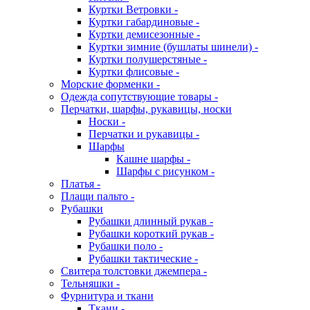
Куртки Ветровки -
Куртки габардиновые -
Куртки демисезонные -
Куртки зимние (бушлаты шинели) -
Куртки полушерстяные -
Куртки флисовые -
Морские форменки -
Одежда сопутствующие товары -
Перчатки, шарфы, рукавицы, носки
Носки -
Перчатки и рукавицы -
Шарфы
Кашне шарфы -
Шарфы с рисунком -
Платья -
Плащи пальто -
Рубашки
Рубашки длинный рукав -
Рубашки короткий рукав -
Рубашки поло -
Рубашки тактические -
Свитера толстовки джемпера -
Тельняшки -
Фурнитура и ткани
Ткани -