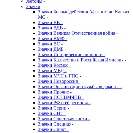
Жетоны -
Значки
Значки Боевые действия Афганистан Кавказ
МС -
Значки ВВ -
Значки ВДВ -
Значки Великая Отечественная война -
Значки ВМФ -
Значки ВС -
Значки ДМБ -
Значки Исторические личности -
Значки Казачество и Российская Империя -
Значки Космос -
Значки МВД -
Значки МЧС и ГПС -
Значки Новороссия -
Значки Организации службы ведомства -
Значки Прочие -
Значки ПСПВМЧПВ -
Значки РФ и её регионы -
Значки Серии -
Значки СНГ -
Значки Советская эпоха -
Значки Спецназ -
Значки Спорт -