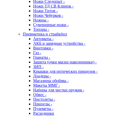
Ножи Следопыт -
Ножи ТД СВ Клинок -
Ножи Титов -
Ножи Чебурков -
Ножны -
Сувенирные ножи -
Топоры -
Пневматика и страйкбол
Автоматы -
АКБ и зарядные устройства -
Винтовки -
Газ -
Гранаты -
Защита (очки маски наколенники) -
ЗИП -
Крышки для оптических прицелов -
Лоадеры -
Магазины обоймы -
Макеты ММГ -
Наборы для чистки оружия -
Обвес -
Пистолеты -
Прицелы -
Пулеметы -
Расходники