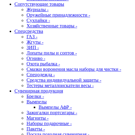
Сопутствующие товары
Журналы -
Оружейные принадлежности -
Сухпайки -
Хозяйственные товары -
Спецсредства
ГАЗ -
Жгуты -
ЗИП -
Лопаты пилы и соптов -
Огниво -
Охота рыбалка -
Смазки воронения масла наборы для чистки -
Спецодежда -
Средства индивидуальной защиты -
Тестеры металлоискатели весы -
Сувенирная продукция
Брелки -
Вымпелы
Вымпелы АфР -
Зажигалки портсигары -
Магниты -
Наборы подарочные -
Пакеты -
Посуда походная сувенирная -