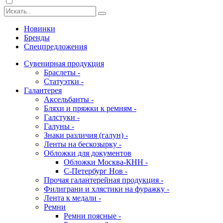
Новинки
Бренды
Спецпредложения
Сувенирная продукция
Браслеты -
Статуэтки -
Галантерея
Аксельбанты -
Бляхи и пряжки к ремням -
Галстуки -
Галуны -
Знаки различия (галун) -
Ленты на бескозырку -
Обложки для документов
Обложки Москва-КНН -
С-Петербург Нов -
Прочая галантерейная продукция -
Филиграни и хлястики на фуражку -
Лента к медали -
Ремни
Ремни поясные -