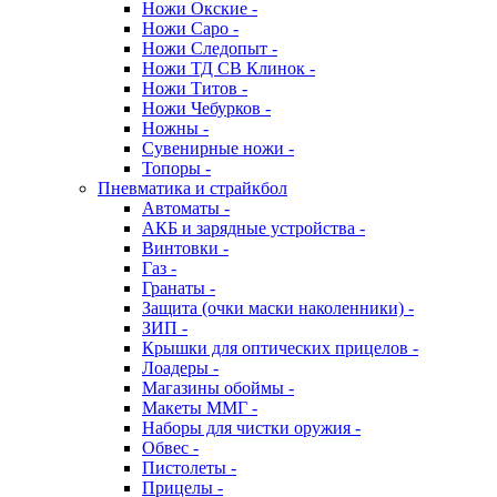
Ножи Окские -
Ножи Саро -
Ножи Следопыт -
Ножи ТД СВ Клинок -
Ножи Титов -
Ножи Чебурков -
Ножны -
Сувенирные ножи -
Топоры -
Пневматика и страйкбол
Автоматы -
АКБ и зарядные устройства -
Винтовки -
Газ -
Гранаты -
Защита (очки маски наколенники) -
ЗИП -
Крышки для оптических прицелов -
Лоадеры -
Магазины обоймы -
Макеты ММГ -
Наборы для чистки оружия -
Обвес -
Пистолеты -
Прицелы -