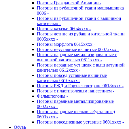
Погоны Гражданской Авиации -
Погоны из рубашечной ткани машвышивка
0606 -
Погоны из рубашечной ткани с вышивкой
канителью -
Погоны казачьи 0604хххх -
Погоны летние из рубаш и кительной ткани
0605хххх -
Погоны морфлота 0615хххх -
Погоны неуставные вышитые 0607хххх -
Погоны парадные металлизированные с
вышивкой канителью 0611хххх -
Погоны парадные уст шелк с выш латунной
канителью 0612хххх -
Погоны повсед уставные вышитые
канителью 0610хххх -
Погоны РЖД и Горэлектротранс 0618хххх -
Погоны с пластизолевым нанесением -
Фальшпогоны -
Погоны парадные металлизированные
0602хххх -
Погоны парадные шелковые(уставные)
0603хххх -
Погоны повседневные уставные 0601хххх -
Обувь