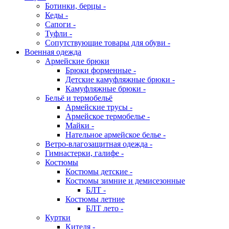
Ботинки, берцы -
Кеды -
Сапоги -
Туфли -
Сопутствующие товары для обуви -
Военная одежда
Армейские брюки
Брюки форменные -
Детские камуфляжные брюки -
Камуфляжные брюки -
Бельё и термобельё
Армейские трусы -
Армейское термобелье -
Майки -
Нательное армейское белье -
Ветро-влагозащитная одежда -
Гимнастерки, галифе -
Костюмы
Костюмы детские -
Костюмы зимние и демисезонные
БЛТ -
Костюмы летние
БЛТ лето -
Куртки
Кителя -