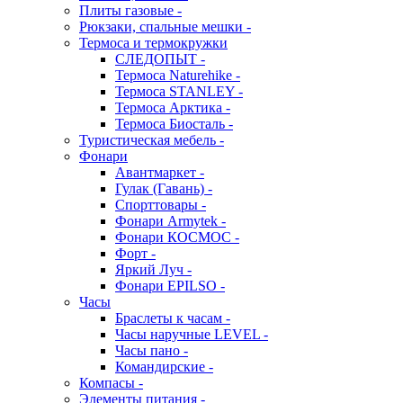
Плиты газовые -
Рюкзаки, спальные мешки -
Термоса и термокружки
СЛЕДОПЫТ -
Термоса Naturehike -
Термоса STANLEY -
Термоса Арктика -
Термоса Биосталь -
Туристическая мебель -
Фонари
Авантмаркет -
Гулак (Гавань) -
Спорттовары -
Фонари Armytek -
Фонари КОСМОС -
Форт -
Яркий Луч -
Фонари EPILSO -
Часы
Браслеты к часам -
Часы наручные LEVEL -
Часы пано -
Командирские -
Компасы -
Элементы питания -