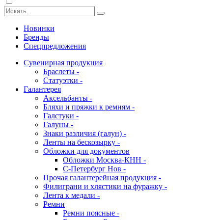
Новинки
Бренды
Спецпредложения
Сувенирная продукция
Браслеты -
Статуэтки -
Галантерея
Аксельбанты -
Бляхи и пряжки к ремням -
Галстуки -
Галуны -
Знаки различия (галун) -
Ленты на бескозырку -
Обложки для документов
Обложки Москва-КНН -
С-Петербург Нов -
Прочая галантерейная продукция -
Филиграни и хлястики на фуражку -
Лента к медали -
Ремни
Ремни поясные -