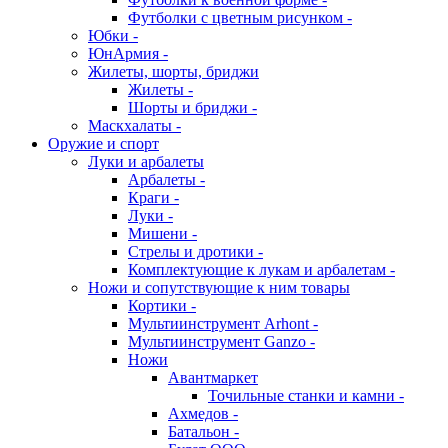
Футболки с цветным рисунком -
Юбки -
ЮнАрмия -
Жилеты, шорты, бриджи
Жилеты -
Шорты и бриджи -
Маскхалаты -
Оружие и спорт
Луки и арбалеты
Арбалеты -
Краги -
Луки -
Мишени -
Стрелы и дротики -
Комплектующие к лукам и арбалетам -
Ножи и сопутствующие к ним товары
Кортики -
Мультиинструмент Arhont -
Мультиинструмент Ganzo -
Ножи
Авантмаркет
Точильные станки и камни -
Ахмедов -
Батальон -