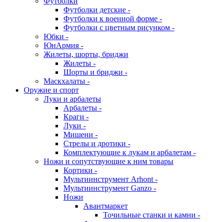
Футболки
Футболки детские -
Футболки к военной форме -
Футболки с цветным рисунком -
Юбки -
ЮнАрмия -
Жилеты, шорты, бриджи
Жилеты -
Шорты и бриджи -
Маскхалаты -
Оружие и спорт
Луки и арбалеты
Арбалеты -
Краги -
Луки -
Мишени -
Стрелы и дротики -
Комплектующие к лукам и арбалетам -
Ножи и сопутствующие к ним товары
Кортики -
Мультиинструмент Arhont -
Мультиинструмент Ganzo -
Ножи
Авантмаркет
Точильные станки и камни -