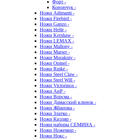
Форт -
Конончук -
Ножи Adimanti -
Ножи Firebird -
Ножи Ganzo -
Ножи Helle -
Ножи Kershaw -
Ножи LEMAX -
Ножи Mallony -
Ножи Marser -
Ножи Morakniv -
Ножи Opinel -
Ножи Ruike -
Ножи Steel Claw -
Ножи Steel Will -
Ножи Victorinox -
Ножи АиР -
Ножи Ворсма -
Ножи Дамасский клинок -
Ножи Жбанова -
Ножи Златко -
Ножи Кизляр -
Ножи наборы СЕМИНА -
Ножи Ножемир -
Ножи Нокс -