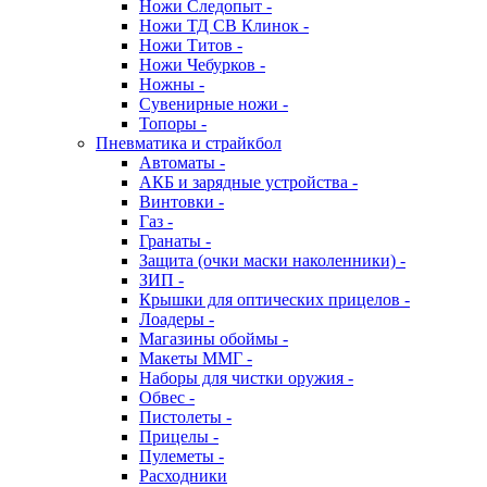
Ножи Следопыт -
Ножи ТД СВ Клинок -
Ножи Титов -
Ножи Чебурков -
Ножны -
Сувенирные ножи -
Топоры -
Пневматика и страйкбол
Автоматы -
АКБ и зарядные устройства -
Винтовки -
Газ -
Гранаты -
Защита (очки маски наколенники) -
ЗИП -
Крышки для оптических прицелов -
Лоадеры -
Магазины обоймы -
Макеты ММГ -
Наборы для чистки оружия -
Обвес -
Пистолеты -
Прицелы -
Пулеметы -
Расходники