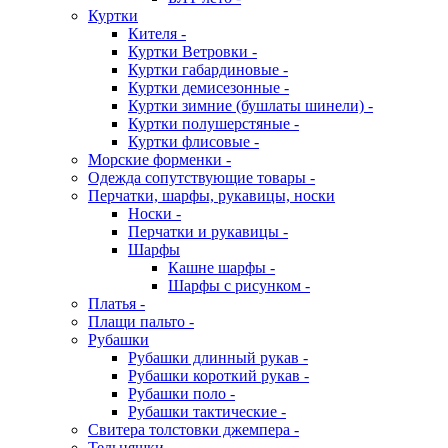
Куртки
Кителя -
Куртки Ветровки -
Куртки габардиновые -
Куртки демисезонные -
Куртки зимние (бушлаты шинели) -
Куртки полушерстяные -
Куртки флисовые -
Морские форменки -
Одежда сопутствующие товары -
Перчатки, шарфы, рукавицы, носки
Носки -
Перчатки и рукавицы -
Шарфы
Кашне шарфы -
Шарфы с рисунком -
Платья -
Плащи пальто -
Рубашки
Рубашки длинный рукав -
Рубашки короткий рукав -
Рубашки поло -
Рубашки тактические -
Свитера толстовки джемпера -
Тельняшки -