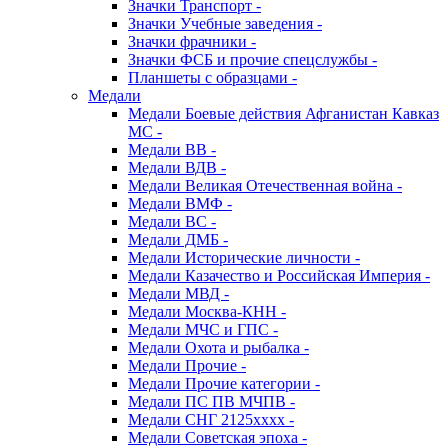
Значки Транспорт -
Значки Учебные заведения -
Значки фрачники -
Значки ФСБ и прочие спецслужбы -
Планшеты с образцами -
Медали
Медали Боевые действия Афганистан Кавказ
МС -
Медали ВВ -
Медали ВДВ -
Медали Великая Отечественная война -
Медали ВМФ -
Медали ВС -
Медали ДМБ -
Медали Исторические личности -
Медали Казачество и Российская Империя -
Медали МВД -
Медали Москва-КНН -
Медали МЧС и ГПС -
Медали Охота и рыбалка -
Медали Прочие -
Медали Прочие категории -
Медали ПС ПВ МЧПВ -
Медали СНГ 2125хххх -
Медали Советская эпоха -