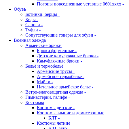
Погоны повседневные уставные 0601хххх -
Обувь
Ботинки, берцы -
Кеды -
Сапоги -
Туфли -
Сопутствующие товары для обуви -
Военная одежда
Армейские брюки
Брюки форменные -
Детские камуфляжные брюки -
Камуфляжные брюки -
Бельё и термобельё
Армейские трусы -
Армейское термобелье -
Майки -
Нательное армейское белье -
Ветро-влагозащитная одежда -
Гимнастерки, галифе -
Костюмы
Костюмы детские -
Костюмы зимние и демисезонные
БЛТ -
Костюмы летние
БЛТ лето -