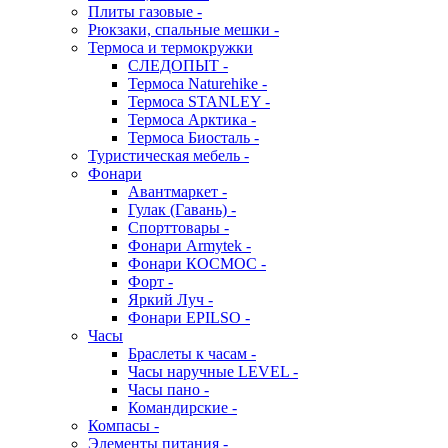
Плиты газовые -
Рюкзаки, спальные мешки -
Термоса и термокружки
СЛЕДОПЫТ -
Термоса Naturehike -
Термоса STANLEY -
Термоса Арктика -
Термоса Биосталь -
Туристическая мебель -
Фонари
Авантмаркет -
Гулак (Гавань) -
Спорттовары -
Фонари Armytek -
Фонари КОСМОС -
Форт -
Яркий Луч -
Фонари EPILSO -
Часы
Браслеты к часам -
Часы наручные LEVEL -
Часы пано -
Командирские -
Компасы -
Элементы питания -