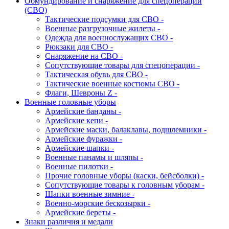
Обмундирование и снаряжение для спецоперации
(СВО)
Тактические подсумки для СВО -
Военные разгрузочные жилеты -
Одежда для военнослужащих СВО -
Рюкзаки для СВО -
Снаряжение на СВО -
Сопутствующие товары для спецоперации -
Тактическая обувь для СВО -
Тактические военные костюмы СВО -
Флаги, Шевроны Z -
Военные головные уборы
Армейские банданы -
Армейские кепи -
Армейские маски, балаклавы, подшлемники -
Армейские фуражки -
Армейские шапки -
Военные панамы и шляпы -
Военные пилотки -
Прочие головные уборы (каски, бейсболки) -
Сопутствующие товары к головным уборам -
Шапки военные зимние -
Военно-морские бескозырки -
Армейские береты -
Знаки различия и медали