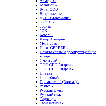
Ахмедов -
Батальон -
Булат ООО -
Возрождение -
Д-ПО Старт-Лайн -
ЗЗОСС -
Зодиак -
ЗОК -
Коваль -
Лазер-Трейдинг -
Мегатовар -
Ножи GERBER -
Ножны чехлы и дрсопутствующие
товары -
Омега Лайт -
ООО СПС Андрей -
ООО СПС Андрей -
Пивень -
Поддубный -
Промтехснаб (Ворсма) -
Разное -
Русский Булат -
Русский нож -
Садовод -
Твой Легион -