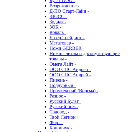
Булат ООО -
Возрождение -
Д-ПО Старт-Лайн -
ЗЗОСС -
Зодиак -
ЗОК -
Коваль -
Лазер-Трейдинг -
Мегатовар -
Ножи GERBER -
Ножны чехлы и дрсопутствующие
товары -
Омега Лайт -
ООО СПС Андрей -
ООО СПС Андрей -
Пивень -
Поддубный -
Промтехснаб (Ворсма) -
Разное -
Русский Булат -
Русский нож -
Садовод -
Твой Легион -
Форт -
Конончук -