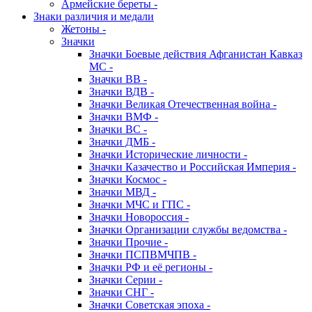
Армейские береты -
Знаки различия и медали
Жетоны -
Значки
Значки Боевые действия Афганистан Кавказ
МС -
Значки ВВ -
Значки ВДВ -
Значки Великая Отечественная война -
Значки ВМФ -
Значки ВС -
Значки ДМБ -
Значки Исторические личности -
Значки Казачество и Российская Империя -
Значки Космос -
Значки МВД -
Значки МЧС и ГПС -
Значки Новороссия -
Значки Организации службы ведомства -
Значки Прочие -
Значки ПСПВМЧПВ -
Значки РФ и её регионы -
Значки Серии -
Значки СНГ -
Значки Советская эпоха -