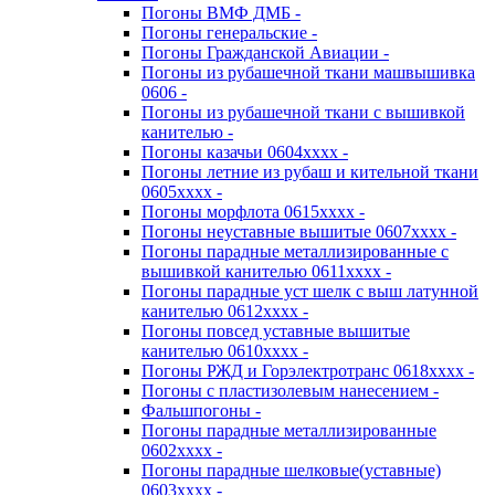
Погоны ВМФ ДМБ -
Погоны генеральские -
Погоны Гражданской Авиации -
Погоны из рубашечной ткани машвышивка
0606 -
Погоны из рубашечной ткани с вышивкой
канителью -
Погоны казачьи 0604хххх -
Погоны летние из рубаш и кительной ткани
0605хххх -
Погоны морфлота 0615хххх -
Погоны неуставные вышитые 0607хххх -
Погоны парадные металлизированные с
вышивкой канителью 0611хххх -
Погоны парадные уст шелк с выш латунной
канителью 0612хххх -
Погоны повсед уставные вышитые
канителью 0610хххх -
Погоны РЖД и Горэлектротранс 0618хххх -
Погоны с пластизолевым нанесением -
Фальшпогоны -
Погоны парадные металлизированные
0602хххх -
Погоны парадные шелковые(уставные)
0603хххх -