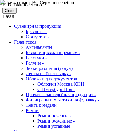
В В Главное меню
Close
Назад
Сувенирная продукция
Браслеты -
Статуэтки -
Галантерея
Аксельбанты -
Бляхи и пряжки к ремням -
Галстуки -
Галуны -
Знаки различия (галун) -
Ленты на бескозырку -
Обложки для документов
Обложки Москва-КНН -
С-Петербург Нов -
Прочая галантерейная продукция -
Филиграни и хлястики на фуражку -
Лента к медали -
Ремни
Ремни поясные -
Ремни ружейные -
Ремни уставные -