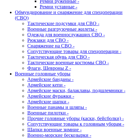
Ремни ружейные -
Ремни уставные -
Обмундирование и снаряжение для спецоперации
(СВО)
Тактические подсумки для СВО -
Военные разгрузочные жилеты -
Одежда для военнослужащих СВО -
Рюкзаки для СВО -
Снаряжение на СВО -
Сопутствующие товары для спецоперации -
Тактическая обувь для СВО -
Тактические военные костюмы СВО -
Флаги, Шевроны Z -
Военные головные уборы
Армейские банданы -
Армейские кепи -
Армейские маски, балаклавы, подшлемники -
Армейские фуражки -
Армейские шапки -
Военные панамы и шляпы -
Военные пилотки -
Прочие головные уборы (каски, бейсболки) -
Сопутствующие товары к головным уборам -
Шапки военные зимние -
Военно-морские бескозырки -