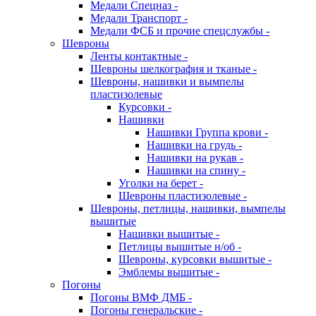
Медали Спецназ -
Медали Транспорт -
Медали ФСБ и прочие спецслужбы -
Шевроны
Ленты контактные -
Шевроны шелкография и тканые -
Шевроны, нашивки и вымпелы
пластизолевые
Курсовки -
Нашивки
Нашивки Группа крови -
Нашивки на грудь -
Нашивки на рукав -
Нашивки на спину -
Уголки на берет -
Шевроны пластизолевые -
Шевроны, петлицы, нашивки, вымпелы
вышитые
Нашивки вышитые -
Петлицы вышитые н/об -
Шевроны, курсовки вышитые -
Эмблемы вышитые -
Погоны
Погоны ВМФ ДМБ -
Погоны генеральские -