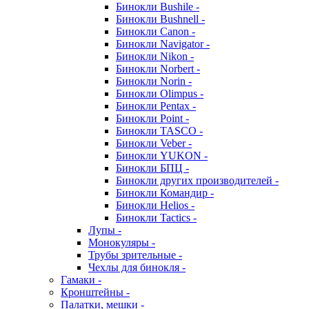
Бинокли Bushile -
Бинокли Bushnell -
Бинокли Canon -
Бинокли Navigator -
Бинокли Nikon -
Бинокли Norbert -
Бинокли Norin -
Бинокли Olimpus -
Бинокли Pentax -
Бинокли Point -
Бинокли TASCO -
Бинокли Veber -
Бинокли YUKON -
Бинокли БПЦ -
Бинокли других производителей -
Бинокли Командир -
Бинокли Helios -
Бинокли Tactics -
Лупы -
Монокуляры -
Трубы зрительные -
Чехлы для бинокля -
Гамаки -
Кронштейны -
Палатки, мешки -