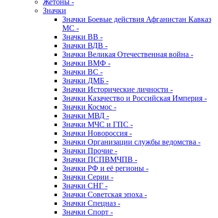
Жетоны -
Значки
Значки Боевые действия Афганистан Кавказ
МС -
Значки ВВ -
Значки ВДВ -
Значки Великая Отечественная война -
Значки ВМФ -
Значки ВС -
Значки ДМБ -
Значки Исторические личности -
Значки Казачество и Российская Империя -
Значки Космос -
Значки МВД -
Значки МЧС и ГПС -
Значки Новороссия -
Значки Организации службы ведомства -
Значки Прочие -
Значки ПСПВМЧПВ -
Значки РФ и её регионы -
Значки Серии -
Значки СНГ -
Значки Советская эпоха -
Значки Спецназ -
Значки Спорт -