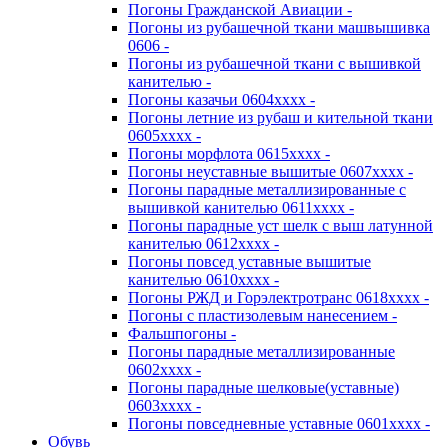
Погоны Гражданской Авиации -
Погоны из рубашечной ткани машвышивка
0606 -
Погоны из рубашечной ткани с вышивкой
канителью -
Погоны казачьи 0604хххх -
Погоны летние из рубаш и кительной ткани
0605хххх -
Погоны морфлота 0615хххх -
Погоны неуставные вышитые 0607хххх -
Погоны парадные металлизированные с
вышивкой канителью 0611хххх -
Погоны парадные уст шелк с выш латунной
канителью 0612хххх -
Погоны повсед уставные вышитые
канителью 0610хххх -
Погоны РЖД и Горэлектротранс 0618хххх -
Погоны с пластизолевым нанесением -
Фальшпогоны -
Погоны парадные металлизированные
0602хххх -
Погоны парадные шелковые(уставные)
0603хххх -
Погоны повседневные уставные 0601хххх -
Обувь