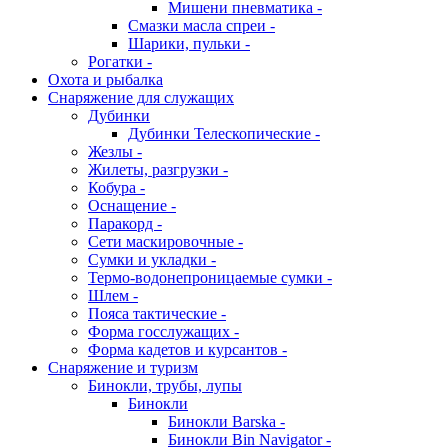
Мишени пневматика -
Смазки масла спреи -
Шарики, пульки -
Рогатки -
Охота и рыбалка
Снаряжение для служащих
Дубинки
Дубинки Телескопические -
Жезлы -
Жилеты, разгрузки -
Кобура -
Оснащение -
Паракорд -
Сети маскировочные -
Сумки и укладки -
Термо-водонепроницаемые сумки -
Шлем -
Пояса тактические -
Форма госслужащих -
Форма кадетов и курсантов -
Снаряжение и туризм
Бинокли, трубы, лупы
Бинокли
Бинокли Barska -
Бинокли Bin Navigator -