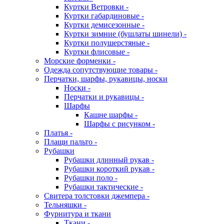
Куртки Ветровки -
Куртки габардиновые -
Куртки демисезонные -
Куртки зимние (бушлаты шинели) -
Куртки полушерстяные -
Куртки флисовые -
Морские форменки -
Одежда сопутствующие товары -
Перчатки, шарфы, рукавицы, носки
Носки -
Перчатки и рукавицы -
Шарфы
Кашне шарфы -
Шарфы с рисунком -
Платья -
Плащи пальто -
Рубашки
Рубашки длинный рукав -
Рубашки короткий рукав -
Рубашки поло -
Рубашки тактические -
Свитера толстовки джемпера -
Тельняшки -
Фурнитура и ткани
Ткани -