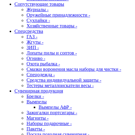
Сопутствующие товары
Журналы -
Оружейные принадлежности -
Сухпайки -
Хозяйственные товары -
Спецсредства
ГАЗ -
Жгуты -
ЗИП -
Лопаты пилы и соптов -
Огниво -
Охота рыбалка -
Смазки воронения масла наборы для чистки -
Спецодежда -
Средства индивидуальной защиты -
Тестеры металлоискатели весы -
Сувенирная продукция
Брелки -
Вымпелы
Вымпелы АфР -
Зажигалки портсигары -
Магниты -
Наборы подарочные -
Пакеты -
Посуда походная сувенирная -