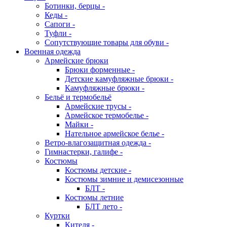
Ботинки, берцы -
Кеды -
Сапоги -
Туфли -
Сопутствующие товары для обуви -
Военная одежда
Армейские брюки
Брюки форменные -
Детские камуфляжные брюки -
Камуфляжные брюки -
Бельё и термобельё
Армейские трусы -
Армейское термобелье -
Майки -
Нательное армейское белье -
Ветро-влагозащитная одежда -
Гимнастерки, галифе -
Костюмы
Костюмы детские -
Костюмы зимние и демисезонные
БЛТ -
Костюмы летние
БЛТ лето -
Куртки
Кителя -