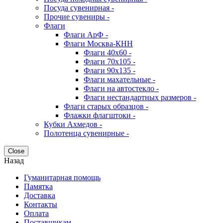
Посуда сувенирная -
Прочие сувениры -
Флаги
Флаги АрФ -
Флаги Москва-КНН
Флаги 40х60 -
Флаги 70х105 -
Флаги 90х135 -
Флаги махательные -
Флаги на автостекло -
Флаги нестандартных размеров -
Флаги старых образцов -
Флажки флагштоки -
Кубки Ахмедов -
Полотенца сувенирные -
Close
Назад
Гуманитарная помощь
Памятка
Доставка
Контакты
Оплата
Поставщикам