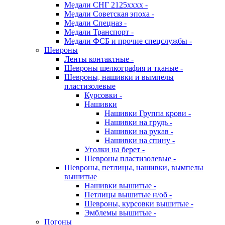
Медали СНГ 2125хххх -
Медали Советская эпоха -
Медали Спецназ -
Медали Транспорт -
Медали ФСБ и прочие спецслужбы -
Шевроны
Ленты контактные -
Шевроны шелкография и тканые -
Шевроны, нашивки и вымпелы
пластизолевые
Курсовки -
Нашивки
Нашивки Группа крови -
Нашивки на грудь -
Нашивки на рукав -
Нашивки на спину -
Уголки на берет -
Шевроны пластизолевые -
Шевроны, петлицы, нашивки, вымпелы
вышитые
Нашивки вышитые -
Петлицы вышитые н/об -
Шевроны, курсовки вышитые -
Эмблемы вышитые -
Погоны