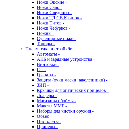
Ножи Окские -
Ножи Саро -
Ножи Следопыт -
Ножи ТД СВ Клинок -
Ножи Титов -
Ножи Чебурков -
Ножны -
Сувенирные ножи -
Топоры -
Пневматика и страйкбол
Автоматы -
АКБ и зарядные устройства -
Винтовки -
Газ -
Гранаты -
Защита (очки маски наколенники) -
ЗИП -
Крышки для оптических прицелов -
Лоадеры -
Магазины обоймы -
Макеты ММГ -
Наборы для чистки оружия -
Обвес -
Пистолеты -
Прицелы -