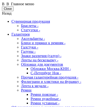
В В Главное меню
Close
Назад
Сувенирная продукция
Браслеты -
Статуэтки -
Галантерея
Аксельбанты -
Бляхи и пряжки к ремням -
Галстуки -
Галуны -
Знаки различия (галун) -
Ленты на бескозырку -
Обложки для документов
Обложки Москва-КНН -
С-Петербург Нов -
Прочая галантерейная продукция -
Филиграни и хлястики на фуражку -
Лента к медали -
Ремни
Ремни поясные -
Ремни ружейные -
Ремни уставные -