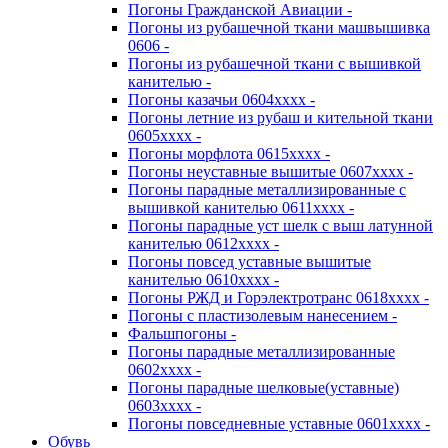
Погоны Гражданской Авиации -
Погоны из рубашечной ткани машвышивка
0606 -
Погоны из рубашечной ткани с вышивкой
канителью -
Погоны казачьи 0604хххх -
Погоны летние из рубаш и кительной ткани
0605хххх -
Погоны морфлота 0615хххх -
Погоны неуставные вышитые 0607хххх -
Погоны парадные металлизированные с
вышивкой канителью 0611хххх -
Погоны парадные уст шелк с выш латунной
канителью 0612хххх -
Погоны повсед уставные вышитые
канителью 0610хххх -
Погоны РЖД и Горэлектротранс 0618хххх -
Погоны с пластизолевым нанесением -
Фальшпогоны -
Погоны парадные металлизированные
0602хххх -
Погоны парадные шелковые(уставные)
0603хххх -
Погоны повседневные уставные 0601хххх -
Обувь