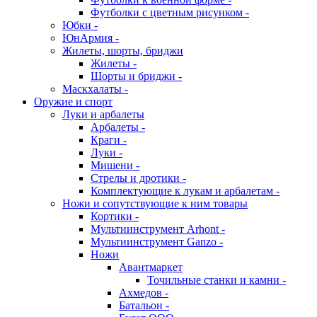
Футболки с цветным рисунком -
Юбки -
ЮнАрмия -
Жилеты, шорты, бриджи
Жилеты -
Шорты и бриджи -
Маскхалаты -
Оружие и спорт
Луки и арбалеты
Арбалеты -
Краги -
Луки -
Мишени -
Стрелы и дротики -
Комплектующие к лукам и арбалетам -
Ножи и сопутствующие к ним товары
Кортики -
Мультиинструмент Arhont -
Мультиинструмент Ganzo -
Ножи
Авантмаркет
Точильные станки и камни -
Ахмедов -
Батальон -