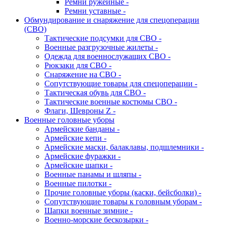
Ремни ружейные -
Ремни уставные -
Обмундирование и снаряжение для спецоперации
(СВО)
Тактические подсумки для СВО -
Военные разгрузочные жилеты -
Одежда для военнослужащих СВО -
Рюкзаки для СВО -
Снаряжение на СВО -
Сопутствующие товары для спецоперации -
Тактическая обувь для СВО -
Тактические военные костюмы СВО -
Флаги, Шевроны Z -
Военные головные уборы
Армейские банданы -
Армейские кепи -
Армейские маски, балаклавы, подшлемники -
Армейские фуражки -
Армейские шапки -
Военные панамы и шляпы -
Военные пилотки -
Прочие головные уборы (каски, бейсболки) -
Сопутствующие товары к головным уборам -
Шапки военные зимние -
Военно-морские бескозырки -