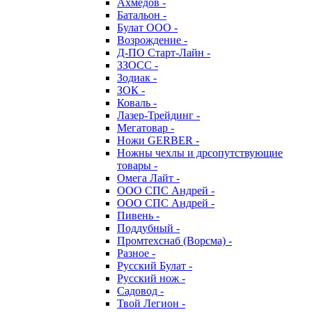
Ахмедов -
Батальон -
Булат ООО -
Возрождение -
Д-ПО Старт-Лайн -
ЗЗОСС -
Зодиак -
ЗОК -
Коваль -
Лазер-Трейдинг -
Мегатовар -
Ножи GERBER -
Ножны чехлы и дрсопутствующие
товары -
Омега Лайт -
ООО СПС Андрей -
ООО СПС Андрей -
Пивень -
Поддубный -
Промтехснаб (Ворсма) -
Разное -
Русский Булат -
Русский нож -
Садовод -
Твой Легион -