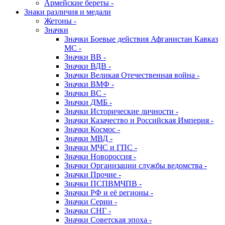
Армейские береты -
Знаки различия и медали
Жетоны -
Значки
Значки Боевые действия Афганистан Кавказ
МС -
Значки ВВ -
Значки ВДВ -
Значки Великая Отечественная война -
Значки ВМФ -
Значки ВС -
Значки ДМБ -
Значки Исторические личности -
Значки Казачество и Российская Империя -
Значки Космос -
Значки МВД -
Значки МЧС и ГПС -
Значки Новороссия -
Значки Организации службы ведомства -
Значки Прочие -
Значки ПСПВМЧПВ -
Значки РФ и её регионы -
Значки Серии -
Значки СНГ -
Значки Советская эпоха -