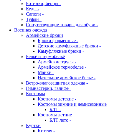
Ботинки, берцы -
Кеды -
Сапоги -
Туфли -
Сопутствующие товары для обуви -
Военная одежда
Армейские брюки
Брюки форменные -
Детские камуфляжные брюки -
Камуфляжные брюки -
Бельё и термобельё
Армейские трусы -
Армейское термобелье -
Майки -
Нательное армейское белье -
Ветро-влагозащитная одежда -
Гимнастерки, галифе -
Костюмы
Костюмы детские -
Костюмы зимние и демисезонные
БЛТ -
Костюмы летние
БЛТ лето -
Куртки
Кителя -