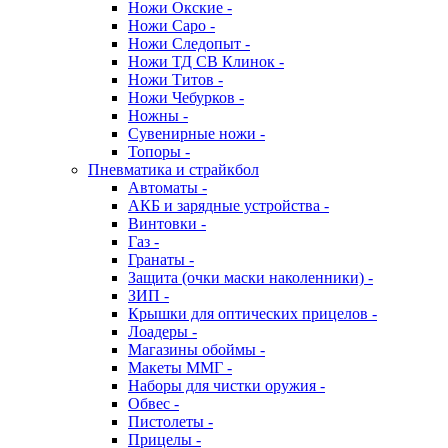
Ножи Окские -
Ножи Саро -
Ножи Следопыт -
Ножи ТД СВ Клинок -
Ножи Титов -
Ножи Чебурков -
Ножны -
Сувенирные ножи -
Топоры -
Пневматика и страйкбол
Автоматы -
АКБ и зарядные устройства -
Винтовки -
Газ -
Гранаты -
Защита (очки маски наколенники) -
ЗИП -
Крышки для оптических прицелов -
Лоадеры -
Магазины обоймы -
Макеты ММГ -
Наборы для чистки оружия -
Обвес -
Пистолеты -
Прицелы -