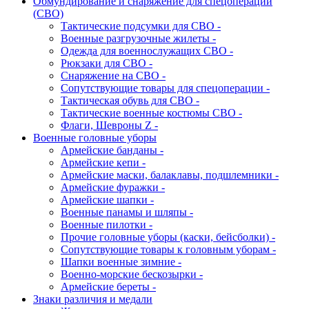
Обмундирование и снаряжение для спецоперации
(СВО)
Тактические подсумки для СВО -
Военные разгрузочные жилеты -
Одежда для военнослужащих СВО -
Рюкзаки для СВО -
Снаряжение на СВО -
Сопутствующие товары для спецоперации -
Тактическая обувь для СВО -
Тактические военные костюмы СВО -
Флаги, Шевроны Z -
Военные головные уборы
Армейские банданы -
Армейские кепи -
Армейские маски, балаклавы, подшлемники -
Армейские фуражки -
Армейские шапки -
Военные панамы и шляпы -
Военные пилотки -
Прочие головные уборы (каски, бейсболки) -
Сопутствующие товары к головным уборам -
Шапки военные зимние -
Военно-морские бескозырки -
Армейские береты -
Знаки различия и медали