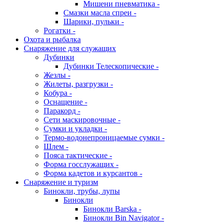
Мишени пневматика -
Смазки масла спреи -
Шарики, пульки -
Рогатки -
Охота и рыбалка
Снаряжение для служащих
Дубинки
Дубинки Телескопические -
Жезлы -
Жилеты, разгрузки -
Кобура -
Оснащение -
Паракорд -
Сети маскировочные -
Сумки и укладки -
Термо-водонепроницаемые сумки -
Шлем -
Пояса тактические -
Форма госслужащих -
Форма кадетов и курсантов -
Снаряжение и туризм
Бинокли, трубы, лупы
Бинокли
Бинокли Barska -
Бинокли Bin Navigator -