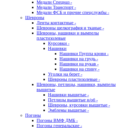
Медали Спецназ -
Медали Транспорт -
Медали ФСБ и прочие спецслужбы -
Шевроны
Ленты контактные -
Шевроны шелкография и тканые -
Шевроны, нашивки и вымпелы
пластизолевые
Курсовки -
Нашивки
Нашивки Группа крови -
Нашивки на грудь -
Нашивки на рукав -
Нашивки на спину -
Уголки на берет -
Шевроны пластизолевые -
Шевроны, петлицы, нашивки, вымпелы
вышитые
Нашивки вышитые -
Петлицы вышитые н/об -
Шевроны, курсовки вышитые -
Эмблемы вышитые -
Погоны
Погоны ВМФ ДМБ -
Погоны генеральские -