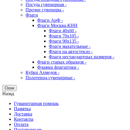
Посуда сувенирная -
Прочие сувениры -
Флаги
Флаги АрФ -
Флаги Москва-КНН
Флаги 40х60 -
Флаги 70х105 -
Флаги 90х135 -
Флаги махательные -
Флаги на автостекло -
Флаги нестандартных размеров -
Флаги старых образцов -
Флажки флагштоки -
Кубки Ахмедов -
Полотенца сувенирные -
Close
Назад
Гуманитарная помощь
Памятка
Доставка
Контакты
Оплата
Поставщикам