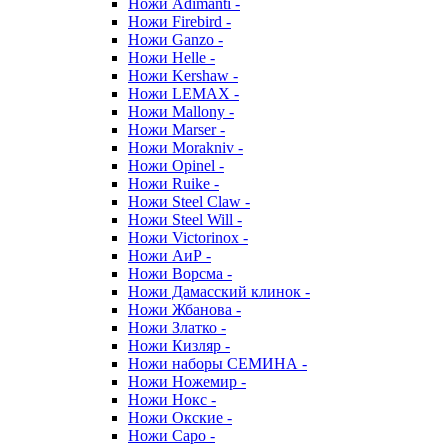
Ножи Adimanti -
Ножи Firebird -
Ножи Ganzo -
Ножи Helle -
Ножи Kershaw -
Ножи LEMAX -
Ножи Mallony -
Ножи Marser -
Ножи Morakniv -
Ножи Opinel -
Ножи Ruike -
Ножи Steel Claw -
Ножи Steel Will -
Ножи Victorinox -
Ножи АиР -
Ножи Ворсма -
Ножи Дамасский клинок -
Ножи Жбанова -
Ножи Златко -
Ножи Кизляр -
Ножи наборы СЕМИНА -
Ножи Ножемир -
Ножи Нокс -
Ножи Окские -
Ножи Саро -