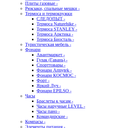
Плиты газовые -
Рюкзаки, спальные мешки -
Термоса и термокружки
СЛЕДОПЫТ -
Термоса Naturehike -
Термоса STANLEY -
Термоса Арктика -
Термоса Биосталь -
Туристическая мебель -
Фонари
Авантмаркет -
Гулак (Гавань) -
Спорттовары -
Фонари Armytek -
Фонари КОСМОС -
Форт -
Яркий Луч -
Фонари EPILSO -
Часы
Браслеты к часам -
Часы наручные LEVEL -
Часы пано -
Командирские -
Компасы -
Элементы питания -