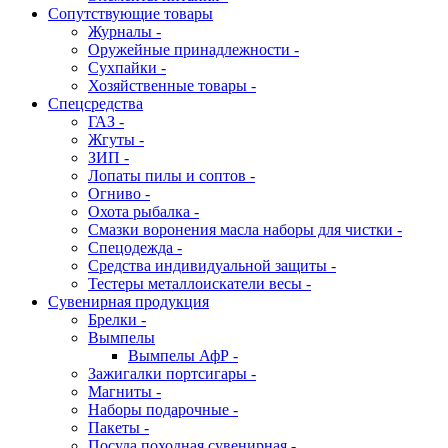
Сопутствующие товары
Журналы -
Оружейные принадлежности -
Сухпайки -
Хозяйственные товары -
Спецсредства
ГАЗ -
Жгуты -
ЗИП -
Лопаты пилы и соптов -
Огниво -
Охота рыбалка -
Смазки воронения масла наборы для чистки -
Спецодежда -
Средства индивидуальной защиты -
Тестеры металлоискатели весы -
Сувенирная продукция
Брелки -
Вымпелы
Вымпелы АфР -
Зажигалки портсигары -
Магниты -
Наборы подарочные -
Пакеты -
Посуда походная сувенирная -