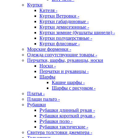
Куртки
Кителя -
Куртки Ветровки -
Куртки габардиновые -
Куртки демисезонные -
Куртки зимние (бушлаты шинели) -
Куртки полушерстяные -
Куртки флисовые -
Морские форменки -
Одежда сопутствующие товары -
Перчатки, шарфы, рукавицы, носки
Носки -
Перчатки и рукавицы -
Шарфы
Кашне шарфы -
Шарфы с рисунком -
Платья -
Плащи пальто -
Рубашки
Рубашки длинный рукав -
Рубашки короткий рукав -
Рубашки поло -
Рубашки тактические -
Свитера толстовки джемпера -
Тельняшки -