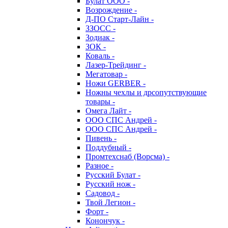
Булат ООО -
Возрождение -
Д-ПО Старт-Лайн -
ЗЗОСС -
Зодиак -
ЗОК -
Коваль -
Лазер-Трейдинг -
Мегатовар -
Ножи GERBER -
Ножны чехлы и дрсопутствующие
товары -
Омега Лайт -
ООО СПС Андрей -
ООО СПС Андрей -
Пивень -
Поддубный -
Промтехснаб (Ворсма) -
Разное -
Русский Булат -
Русский нож -
Садовод -
Твой Легион -
Форт -
Конончук -