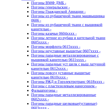
Погоны ВМФ ДМБ -
Погоны генеральские -
Погоны Гражданской Авиации -
Погоны из рубашечной ткани машвышивка
0606 -
Погоны из рубашечной ткани с вышивкой
канителью -
Погоны казачьи 0604хххх -
Погоны летние из рубаш и кительной ткани
0605хххх -
Погоны морфлота 0615хххх -
Погоны неуставные вышитые 0607хххх -
Погоны парадные металлизированные с
вышивкой канителью 0611хххх -
Погоны парадные уст шелк с выш латунной
канителью 0612хххх -
Погоны повсед уставные вышитые
канителью 0610хххх -
Погоны РЖД и Горэлектротранс 0618хххх -
Погоны с пластизолевым нанесением -
Фальшпогоны -
Погоны парадные металлизированные
0602хххх -
Погоны парадные шелковые(уставные)
0603хххх -