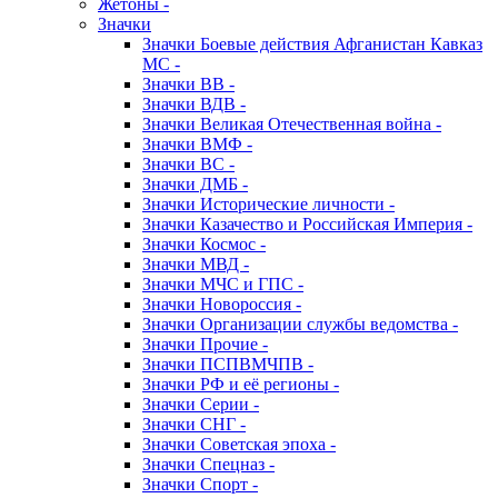
Жетоны -
Значки
Значки Боевые действия Афганистан Кавказ
МС -
Значки ВВ -
Значки ВДВ -
Значки Великая Отечественная война -
Значки ВМФ -
Значки ВС -
Значки ДМБ -
Значки Исторические личности -
Значки Казачество и Российская Империя -
Значки Космос -
Значки МВД -
Значки МЧС и ГПС -
Значки Новороссия -
Значки Организации службы ведомства -
Значки Прочие -
Значки ПСПВМЧПВ -
Значки РФ и её регионы -
Значки Серии -
Значки СНГ -
Значки Советская эпоха -
Значки Спецназ -
Значки Спорт -