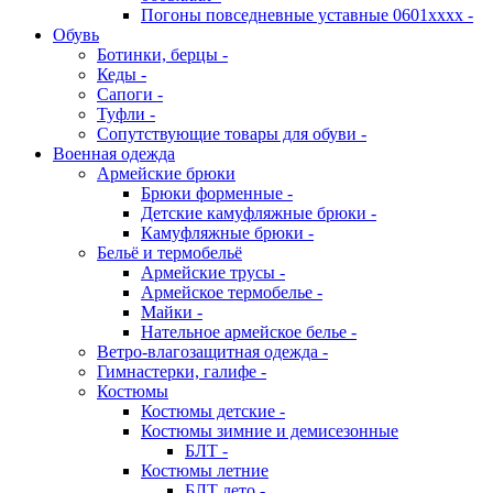
Погоны повседневные уставные 0601хххх -
Обувь
Ботинки, берцы -
Кеды -
Сапоги -
Туфли -
Сопутствующие товары для обуви -
Военная одежда
Армейские брюки
Брюки форменные -
Детские камуфляжные брюки -
Камуфляжные брюки -
Бельё и термобельё
Армейские трусы -
Армейское термобелье -
Майки -
Нательное армейское белье -
Ветро-влагозащитная одежда -
Гимнастерки, галифе -
Костюмы
Костюмы детские -
Костюмы зимние и демисезонные
БЛТ -
Костюмы летние
БЛТ лето -