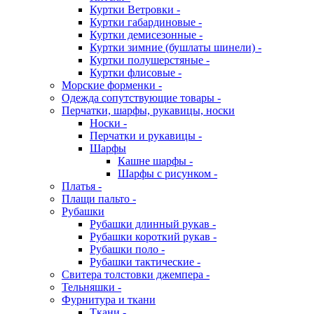
Куртки Ветровки -
Куртки габардиновые -
Куртки демисезонные -
Куртки зимние (бушлаты шинели) -
Куртки полушерстяные -
Куртки флисовые -
Морские форменки -
Одежда сопутствующие товары -
Перчатки, шарфы, рукавицы, носки
Носки -
Перчатки и рукавицы -
Шарфы
Кашне шарфы -
Шарфы с рисунком -
Платья -
Плащи пальто -
Рубашки
Рубашки длинный рукав -
Рубашки короткий рукав -
Рубашки поло -
Рубашки тактические -
Свитера толстовки джемпера -
Тельняшки -
Фурнитура и ткани
Ткани -