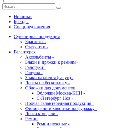
Новинки
Бренды
Спецпредложения
Сувенирная продукция
Браслеты -
Статуэтки -
Галантерея
Аксельбанты -
Бляхи и пряжки к ремням -
Галстуки -
Галуны -
Знаки различия (галун) -
Ленты на бескозырку -
Обложки для документов
Обложки Москва-КНН -
С-Петербург Нов -
Прочая галантерейная продукция -
Филиграни и хлястики на фуражку -
Лента к медали -
Ремни
Ремни поясные -