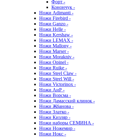
Форт -
Конончук -
Ножи Adimanti -
Ножи Firebird -
Ножи Ganzo -
Ножи Helle -
Ножи Kershaw -
Ножи LEMAX -
Ножи Mallony -
Ножи Marser -
Ножи Morakniv -
Ножи Opinel -
Ножи Ruike -
Ножи Steel Claw -
Ножи Steel Will -
Ножи Victorinox -
Ножи АиР -
Ножи Ворсма -
Ножи Дамасский клинок -
Ножи Жбанова -
Ножи Златко -
Ножи Кизляр -
Ножи наборы СЕМИНА -
Ножи Ножемир -
Ножи Нокс -