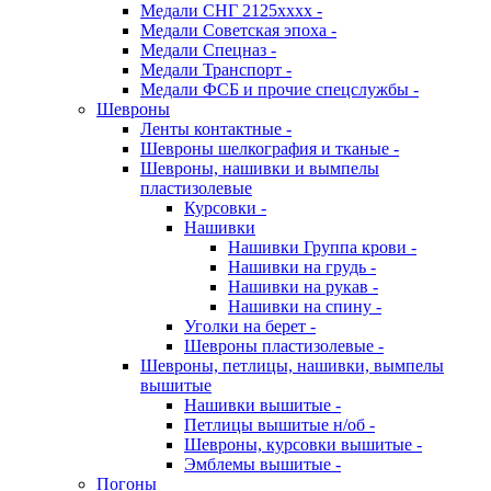
Медали СНГ 2125хххх -
Медали Советская эпоха -
Медали Спецназ -
Медали Транспорт -
Медали ФСБ и прочие спецслужбы -
Шевроны
Ленты контактные -
Шевроны шелкография и тканые -
Шевроны, нашивки и вымпелы
пластизолевые
Курсовки -
Нашивки
Нашивки Группа крови -
Нашивки на грудь -
Нашивки на рукав -
Нашивки на спину -
Уголки на берет -
Шевроны пластизолевые -
Шевроны, петлицы, нашивки, вымпелы
вышитые
Нашивки вышитые -
Петлицы вышитые н/об -
Шевроны, курсовки вышитые -
Эмблемы вышитые -
Погоны