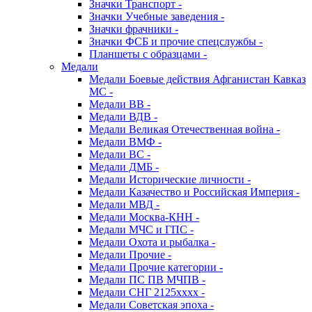
Значки Транспорт -
Значки Учебные заведения -
Значки фрачники -
Значки ФСБ и прочие спецслужбы -
Планшеты с образцами -
Медали
Медали Боевые действия Афганистан Кавказ
МС -
Медали ВВ -
Медали ВДВ -
Медали Великая Отечественная война -
Медали ВМФ -
Медали ВС -
Медали ДМБ -
Медали Исторические личности -
Медали Казачество и Российская Империя -
Медали МВД -
Медали Москва-КНН -
Медали МЧС и ГПС -
Медали Охота и рыбалка -
Медали Прочие -
Медали Прочие категории -
Медали ПС ПВ МЧПВ -
Медали СНГ 2125хххх -
Медали Советская эпоха -