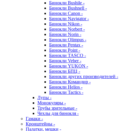
Бинокли Bushile -
Бинокли Bushnell -
Бинокли Canon -
Бинокли Navigator -
Бинокли Nikon -
Бинокли Norbert -
Бинокли Norin -
Бинокли Olimpus -
Бинокли Pentax -
Бинокли Point -
Бинокли TASCO -
Бинокли Veber -
Бинокли YUKON -
Бинокли БПЦ -
Бинокли других производителей -
Бинокли Командир -
Бинокли Helios -
Бинокли Tactics -
Лупы -
Монокуляры -
Трубы зрительные -
Чехлы для бинокля -
Гамаки -
Кронштейны -
Палатки, мешки -