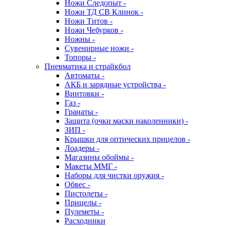
Ножи Следопыт -
Ножи ТД СВ Клинок -
Ножи Титов -
Ножи Чебурков -
Ножны -
Сувенирные ножи -
Топоры -
Пневматика и страйкбол
Автоматы -
АКБ и зарядные устройства -
Винтовки -
Газ -
Гранаты -
Защита (очки маски наколенники) -
ЗИП -
Крышки для оптических прицелов -
Лоадеры -
Магазины обоймы -
Макеты ММГ -
Наборы для чистки оружия -
Обвес -
Пистолеты -
Прицелы -
Пулеметы -
Расходники